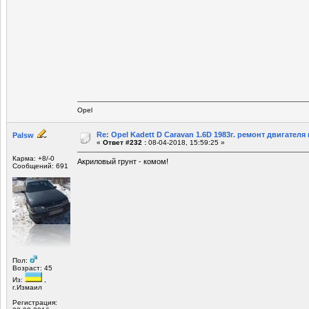
Opel
Re: Opel Kadett D Caravan 1.6D 1983г. ремонт двигателя и
Palsw
«
Ответ #232 :
08-04-2018, 15:59:25 »
Карма: +8/-0
Акриловый грунт - комом!
Сообщений: 691
Пол:
Возраст: 45
Из:
,
г.Измаил
Регистрация: