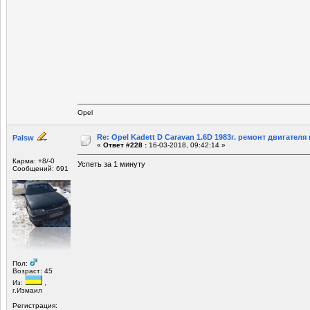
Opel
Re: Opel Kadett D Caravan 1.6D 1983г. ремонт двигателя и
Palsw
«
Ответ #228 :
16-03-2018, 09:42:14 »
Карма: +8/-0
Успеть за 1 минуту
Сообщений: 691
Пол:
Возраст: 45
Из:
,
г.Измаил
Регистрация: