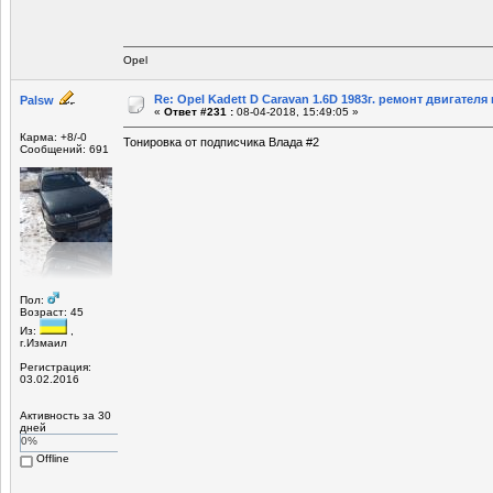
Opel
Re: Opel Kadett D Caravan 1.6D 1983г. ремонт двигателя и
Palsw
«
Ответ #231 :
08-04-2018, 15:49:05 »
Карма: +8/-0
Тонировка от подписчика Влада #2
Сообщений: 691
Пол:
Возраст: 45
Из:
,
г.Измаил
Регистрация:
03.02.2016
Активность за 30
дней
0%
Offline