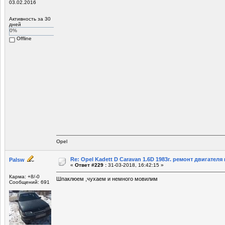
03.02.2016
Активность за 30
дней
0%
Offline
Opel
Re: Opel Kadett D Caravan 1.6D 1983г. ремонт двигателя и
Palsw
«
Ответ #229 :
31-03-2018, 16:42:15 »
Карма: +8/-0
Шпаклюем ,чухаем и немного мовилим
Сообщений: 691