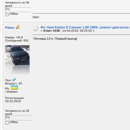
Активность за 30
дней
0%
Offline
Opel
Re: Opel Kadett D Caravan 1.6D 1983г. ремонт двигателя и
Palsw
«
Ответ #238 :
14-04-2018, 09:25:02 »
Карма: +8/-0
Пятница 13-е. Первый выезд!
Сообщений: 691
Пол:
Возраст: 45
Из:
,
г.Измаил
Регистрация:
03.02.2016
Активность за 30
дней
0%
Offline