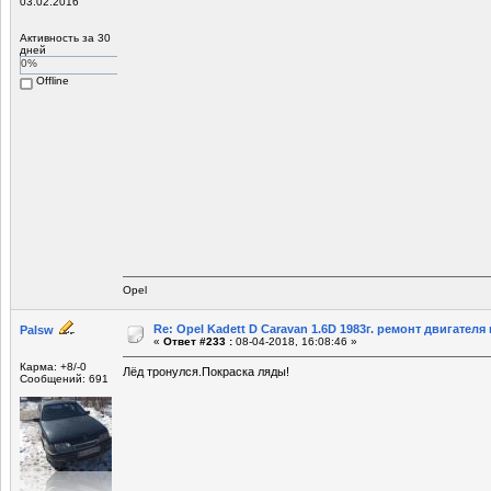
03.02.2016
Активность за 30
дней
0%
Offline
Opel
Re: Opel Kadett D Caravan 1.6D 1983г. ремонт двигателя и
Palsw
«
Ответ #233 :
08-04-2018, 16:08:46 »
Карма: +8/-0
Лёд тронулся.Покраска ляды!
Сообщений: 691