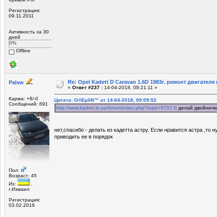
Регистрация:
09.11.2011
Активность за 30
дней
0%
Offline
Re: Opel Kadett D Caravan 1.6D 1983г. ремонт двигателя и
Palsw
«
Ответ #237 :
14-04-2018, 09:21:11 »
Карма: +8/-0
Цитата: G®EµliN™ от 14-04-2018, 09:09:52
Сообщений: 691
http://www.kadett.in.ua/forum/index.php?topic=5757.0
делай двойничк
нет,спасибо - делать из кадетта астру. Если нравится астра ,то 
приводить ее в порядок
Пол:
Возраст: 45
Из:
,
г.Измаил
Регистрация:
03.02.2016