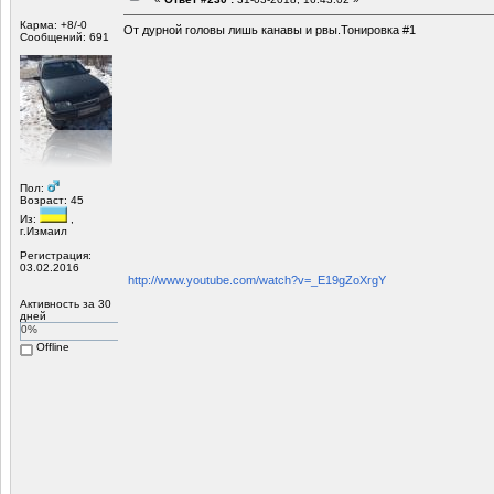
Карма: +8/-0
От дурной головы лишь канавы и рвы.Тонировка #1
Сообщений: 691
Пол:
Возраст: 45
Из:
,
г.Измаил
Регистрация:
03.02.2016
http://www.youtube.com/watch?v=_E19gZoXrgY
Активность за 30
дней
0%
Offline