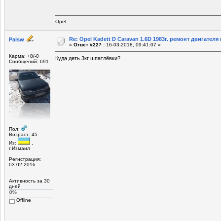
Opel
Re: Opel Kadett D Caravan 1.6D 1983г. ремонт двигателя и
Palsw
«
Ответ #227 :
16-03-2018, 09:41:07 »
Карма: +8/-0
Куда деть 3кг шпатлёвки?
Сообщений: 691
Пол:
Возраст: 45
Из:
,
г.Измаил
Регистрация:
03.02.2016
Активность за 30
дней
0%
Offline