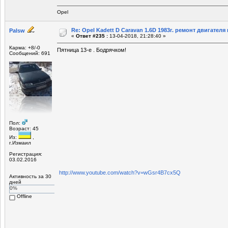
Opel
Re: Opel Kadett D Caravan 1.6D 1983г. ремонт двигателя и
Palsw
«
Ответ #235 :
13-04-2018, 21:28:40 »
Карма: +8/-0
Пятница 13-е . Бодрячком!
Сообщений: 691
Пол:
Возраст: 45
Из:
,
г.Измаил
Регистрация:
03.02.2016
http://www.youtube.com/watch?v=wGsr4B7cx5Q
Активность за 30
дней
0%
Offline