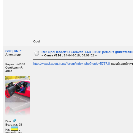
Opel
G®EµliN™
Re: Opel Kadett D Caravan 1.6D 1983г. ремонт двигателя и
Александр
«
Ответ #236 :
14-04-2018, 09:09:52 »
http://www.kadett.in.ua/forum/index.php?topic=5757.0
делай двойнич
Карма: +43/-2
Сообщений:
4846
Пол:
Возраст: 38
Из:
,
Кривой Рог