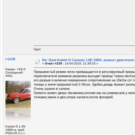
Opel
I-GOR
Re: Opel Kadett D Caravan 1.6D 1983г. ремонт двигателя и
«
Ответ #239 :
14-04-2018, 21:39:33 »
Карма: +43/-0
Прерывистый режим легко превращается в регулируемый преры
Сообщений:
4591
переключателя режимов рворника выходит провод "черно-желтый
его разрыв я включил переменное сопротивление на 10кОм (от т
теперь у меня прерывистый 2-25сек. Удобно,дождь бывает разны
Очень шумно в салоне.
Греметь может дверь багажника,незнаю как на универсале,у ме
точками,замок и два упора-захвата возле фонарей.
Kadett D 1,3N
1980г.в. карб
PDSI-35 4.с.т.