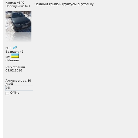
Карма: +8/-0
Чеканим крыло и грунтуем внутрянку
Сообщений: 691
Пол:
Возраст: 45
Из:
,
г.Измаил
Регистрация:
03.02.2016
Активность за 30
дней
0%
Offline