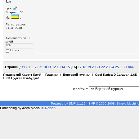
3дв
Пол:
Возраст: 50
Из:
,
Регистрация:
21.11.2010
Активность за 30
дней
0%
Offline
Страниц:
«««
1
...
7
8
9
10
11
12
13
14
15
[
16
]
17
18
19
20
21
22
23
24
25
...
27
»»»
Украинский Кадетт Клуб
|
Главная
|
Бортовой журнал
|
Opel Kadett D Caravan 1.6D
1983 Будка-Незабудка!
Перейти в:
Powered by SMF 1.1.19
|
SMF © 2006-2008, Simple Machin
Embedding by Aeva Media, ©
Noisen