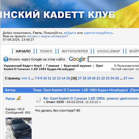
Добро пожаловать,
Гость
. Пожалуйста,
войдите
или
зарегистрируйтесь
.
Вам не пришло
письмо с кодом активации?
07-08-2026, 13:46:27
НАЧАЛО
ПОИСК
ФОТОГАЛЕРЕЯ
GOOGLEMAP
ВОЙ
Искать через Google на этом сайте
Украинский Кадетт Клуб
|
Главная
|
Бортовой журнал
|
Opel
0 Пользователе
Kadett D Caravan 1.6D 1983 Будка-Незабудка!
Гостей смотрят эт
Страниц:
«««
1
...
7
8
9
10
11
12
13
14
15
[
16
]
17
18
19
20
21
22
23
24
25
...
27
»»»
Автор
Тема: Opel Kadett D Caravan 1.6D 1983 Будка-Незабудка! (Про
Re: Opel Kadett D Caravan 1.6D 1983г. ремонт двигателя и
Palsw
«
Ответ #225 :
04-03-2018, 11:13:12 »
Карма: +8/-0
Что делать без споттера? #6
Сообщений: 691