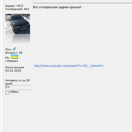
Карма: +8/-0
Вот и покрасили задние крылья!
Сообщений: 691
Пол:
Возраст: 45
Из:
,
г.Измаил
http://www.youtube.com/watch?v=tGt_-yAmmFo
Регистрация:
03.02.2016
Активность за 30
дней
0%
Offline