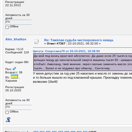
Регистрация:
22.11.2012
Активность за 30
дней
0%
Offline
Alex_kharkov
Re: Тяжёлая судьба чистокровного немца.
«
Ответ #7367 :
22-10-2021, 06:32:00 »
Карма: +1/-0
Цитата: Спортсмен79 от 20-10-2021, 18:38:50
Сообщений: 119
Да мой под конец жрал всё абсолютно. Да даже если 25 тысяч в год
кольцах поеду до окончательной смерти машины тысяч 50 - шикарн
Кадет седан 88г
отобъёт. Акволанд, твоё мнение, через сколько заменить масло эт
тысяч... Залил и не подумал про обкатку... Синтетику.
Пол:
Возраст: 39
У меня допустим за год уже 25 накатано и масло от замены до 
Из:
,
и то больше вышло из под клапанной крышки. Прокладку поменя
Харьков
велволин 10w40
Регистрация:
26.10.2020
Активность за 30
дней
0%
Offline