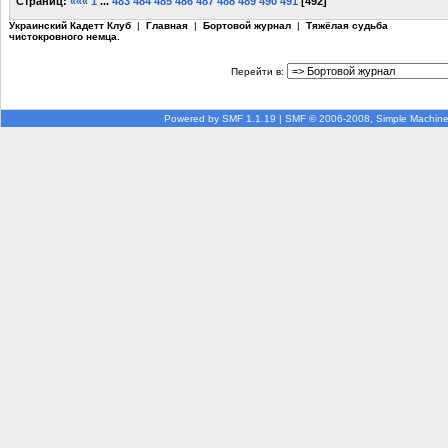
Страниц:
«««
1
...
483
484
485
486
487
488
489
490
491
[
492
]
Украинский Кадетт Клуб
|
Главная
|
Бортовой журнал
|
Тяжёлая судьба
чистокровного немца.
Перейти в:
Powered by SMF 1.1.19
|
SMF © 2006-2008, Simple Machin