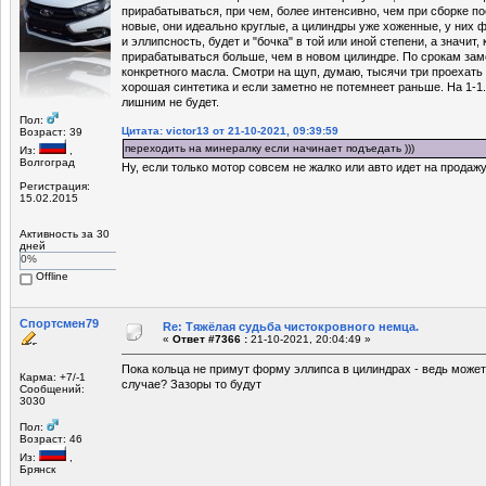
прирабатываться, при чем, более интенсивно, чем при сборке по
новые, они идеально круглые, а цилиндры уже хоженные, у них 
и эллипсность, будет и "бочка" в той или иной степени, а значит
прирабатываться больше, чем в новом цилиндре. По срокам заме
конкретного масла. Смотри на щуп, думаю, тысячи три проехать
хорошая синтетика и если заметно не потемнеет раньше. На 1-1
лишним не будет.
Пол:
Цитата: victor13 от 21-10-2021, 09:39:59
Возраст: 39
переходить на минералку если начинает подъедать )))
Из:
,
Волгоград
Ну, если только мотор совсем не жалко или авто идет на продажу
Регистрация:
15.02.2015
Активность за 30
дней
0%
Offline
Спортсмен79
Re: Тяжёлая судьба чистокровного немца.
«
Ответ #7366 :
21-10-2021, 20:04:49 »
Пока кольца не примут форму эллипса в цилиндрах - ведь може
Карма: +7/-1
случае? Зазоры то будут
Сообщений:
3030
Пол:
Возраст: 46
Из:
,
Брянск