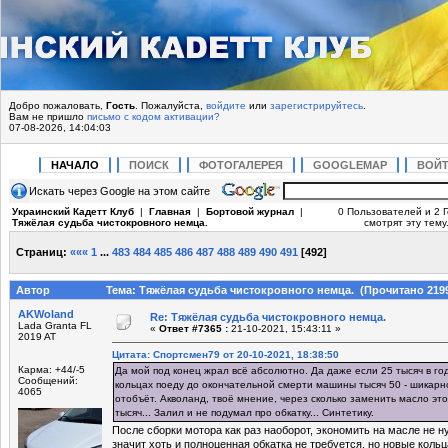
Добро пожаловать,
Гость
. Пожалуйста,
войдите
или
зарегистрируйтесь
.
Вам не пришло
письмо с кодом активации?
07-08-2026, 14:04:03
НАЧАЛО
ПОИСК
ФОТОГАЛЕРЕЯ
GOOGLEMAP
ВОЙ
Искать через Google на этом сайте
Украинский Кадетт Клуб
|
Главная
|
Бортовой журнал
|
0 Пользователей и 2 
Тяжёлая судьба чистокровного немца.
смотрят эту тему
Страниц:
«««
1
...
483
484
485
486
487
488
489
490
491
[
492
]
Автор
Тема: Тяжёлая судьба чистокровного немца. (Прочитано 2199
AKWoland
Re: Тяжёлая судьба чистокровного немца.
Lada Granta FL
«
Ответ #7365 :
21-10-2021, 15:43:11 »
2019 AT
Цитата: Спортсмен79 от 20-10-2021, 18:38:50
Карма: +44/-5
Да мой под конец жрал всё абсолютно. Да даже если 25 тысяч в год
Сообщений:
кольцах поеду до окончательной смерти машины тысяч 50 - шикарн
4065
отобъёт. Акволанд, твоё мнение, через сколько заменить масло эт
тысяч... Залил и не подумал про обкатку... Синтетику.
После сборки мотора как раз наоборот, экономить на масле не н
значит хоть и полноценная обкатка не требуется, но новые коль