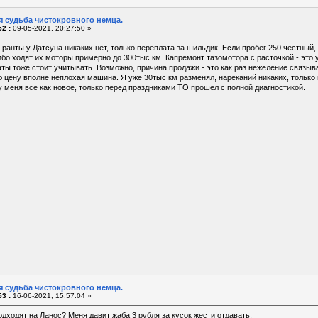
я судьба чистокровного немца.
2 :
09-05-2021, 20:27:50 »
Гранты у Датсуна никаких нет, только переплата за шильдик. Если пробег 250 честный
 ибо ходят их моторы примерно до 300тыс км. Капремонт тазомотора с расточкой - это
раты тоже стоит учитывать. Возможно, причина продажи - это как раз нежеление связыв
ю цену вполне неплохая машина. Я уже 30тыс км разменял, нареканий никаких, только 
у меня все как новое, только перед праздниками ТО прошел с полной диагностикой.
я судьба чистокровного немца.
3 :
16-06-2021, 15:57:04 »
подходят на Ланос? Меня давит жаба 3 рубля за кусок жести отдавать.