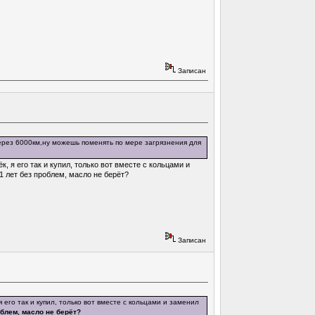
Записан
 через 6000км,ну можешь поменять по мере загрязнения для
, я его так и купил, только вот вместе с кольцами и
11 лет без проблем, масло не берёт?
Записан
его так и купил, только вот вместе с кольцами и заменил
облем, масло не берёт?