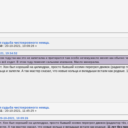
я судьба чистокровного немца.
0 :
20-10-2021, 10:09:26 »
21, 19:34:52
том году,так как это не капиталка и притиратся там особо нечему,масло менял как обычно
 всё ездит. В этом году поменял сальники клапанов. Масло минералка.
ет. Хон был хороший на цилиндрах, просто бывший хозяин перегрел движок (радиатор тёк
ьца и залегли. А так мастер сказал, что новые кольца и вкладыши встали как родные. 
я судьба чистокровного немца.
1 :
20-10-2021, 11:45:25 »
0-10-2021, 10:09:26
т. Хон был хороший на цилиндрах, просто бывший хозяин перегрел движок (радиатор тёк, я 
легли. А так мастер сказал, что новые кольца и вкладыши встали как родные.
11 лет без пр