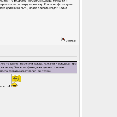
брать что то другое. Поменяли кольца, колпачки и
жрал масло по литру на тысячу. Хон есть, фотки даже
катка должна же быть, масло сливать когда? Залил
Записан
ь что то другое. Поменяли кольца, колпачки и вкладыши, грм
 на тысячу. Хон есть, фотки даже делали. Клапана
 масло сливать когда? Залил синтетику.
же есть!