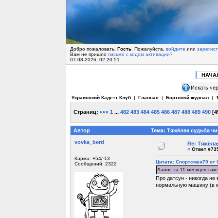
Добро пожаловать,
Гость
. Пожалуйста,
войдите
или
зарегис
Вам не пришло
письмо с кодом активации?
07-08-2026, 02:20:51
НАЧА
Искать чер
Украинский Кадетт Клуб
|
Главная
|
Бортовой журнал
|
Страниц:
«««
1
...
482
483
484
485
486
487
488
489
490
[
4
Автор
Тема: Тяжёлая судьба чи
vovka_berd
Re: Тяжёла
«
Ответ #735
Карма: +54/-13
Цитата: Спортсмен79 от 0
Сообщений: 2322
Ланос за 11 месяцев так
Про датсун - никогда не 
нормальную машину (в ко