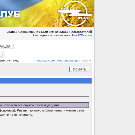
684868
Сообщений в
14329
Тем от
23443
Пользователей
Последний пользователь:
link122evons
РАЦИЯ
рят эту тему.
« предыдущая тема
следующая тема »
ПЕЧАТЬ
а, чтобы во все службы такси подходила.
(сарказм). Раз вы так лихо отбили ланос - купите себе
онте - это печально.