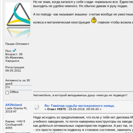
Но не знаю, когда катался у себя сзади- нормально все. Единств
выходить не удобно немного. Но обычно дамам я руку подаю.
А по поводу- как называют машину- считаю вообще не уместным
колеса и металлическая конструкция
главное чтобы возила 
Пашка Оптимист
Пол:
Возраст: 36
Из:Макеевка,
Харцызск.
Регистрация:
09.05.2011
Активность за 30
дней
0%
Offline
Автомобиль, в который вкладываешь душу- никогда не подведет!
AKWoland
Re: Тяжёлая судьба чистокровного немца.
Lada Granta FL
«
Ответ #5975 :
28-06-2018, 09:06:40 »
2019 AT
Надо исходить из предположения, что если у тебя нет диплома 
Карма: +44/-5
учебного заведения, то почти наверняка конструкторы на заводе
Сообщений:
как добиться оптимальных характеристик подвески. А раз так, 
4065
- это просто привести подвеску в стоковое состояние, заменит