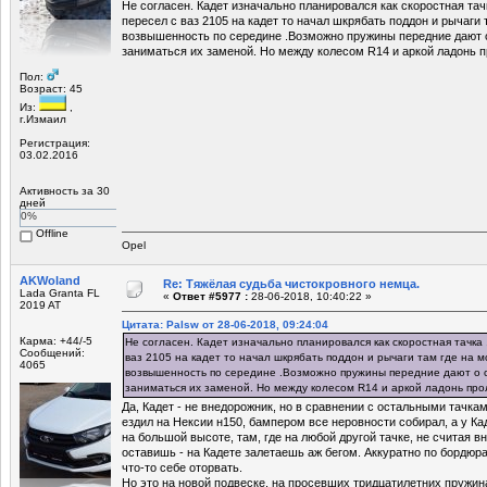
Не согласен. Кадет изначально планировался как скоростная тачк
пересел с ваз 2105 на кадет то начал шкрябать поддон и рычаги 
возвышенность по середине .Возможно пружины передние дают о
заниматься их заменой. Но между колесом R14 и аркой ладонь п
Пол:
Возраст: 45
Из:
,
г.Измаил
Регистрация:
03.02.2016
Активность за 30
дней
0%
Offline
Opel
AKWoland
Re: Тяжёлая судьба чистокровного немца.
Lada Granta FL
«
Ответ #5977 :
28-06-2018, 10:40:22 »
2019 AT
Цитата: Palsw от 28-06-2018, 09:24:04
Карма: +44/-5
Не согласен. Кадет изначально планировался как скоростная тачка ,
Сообщений:
ваз 2105 на кадет то начал шкрябать поддон и рычаги там где на м
4065
возвышенность по середине .Возможно пружины передние дают о с
заниматься их заменой. Но между колесом R14 и аркой ладонь про
Да, Кадет - не внедорожник, но в сравнении с остальными тачкам
ездил на Нексии н150, бампером все неровности собирал, а у К
на большой высоте, там, где на любой другой тачке, не считая 
оставишь - на Кадете залетаешь аж бегом. Аккуратно по бордюра
что-то себе оторвать.
Но это на новой подвеске, на просевших тридцатилетних пружина