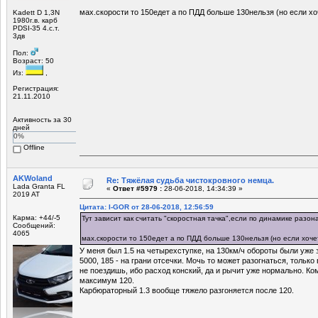
мах.скорости то 150едет а по ПДД больше 130нельзя (но если хо
Kadett D 1,3N
1980г.в. карб
PDSI-35 4.с.т.
3дв
Пол:
Возраст: 50
Из:
,
Регистрация:
21.11.2010
Активность за 30
дней
0%
Offline
AKWoland
Re: Тяжёлая судьба чистокровного немца.
Lada Granta FL
«
Ответ #5979 :
28-06-2018, 14:34:39 »
2019 AT
Цитата: I-GOR от 28-06-2018, 12:56:59
Карма: +44/-5
Тут зависит как считать "скоростная тачка",если по динамике разон
Сообщений:
4065
мах.скорости то 150едет а по ПДД больше 130нельзя (но если хоче
У меня был 1.5 на четырехступке, на 130км/ч обороты были уже з
5000, 185 - на грани отсечки. Мочь то может разогнаться, только
не поездишь, ибо расход конский, да и рычит уже нормально. Ко
максимум 120.
Карбюраторный 1.3 вообще тяжело разгоняется после 120.