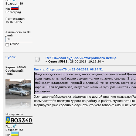
Пол:
Возраст: 39
Из:
,
Волгоград
Регистрация:
15.02.2015
Активность за 30
дней
0%
Offline
Lyorik
Re: Тяжёлая судьба чистокровного немца.
«
Ответ #5982 :
28-06-2018, 19:17:20 »
Карма: +48/-0
Цитата: Спортсмен79 от 28-06-2018, 08:34:51
Сообщений:
2004
Поднять зад - я посто сам посидел на заднем, так неприятно! Дива
если подложить - всё равно ощущение, что на земле сидишь. Это р
мой кадет катафалком - чёрный и длинный, те же зубилы как-то ком
короче. Если поднять зад, визуально машина чуть уменьшится и бо
выглядеть.
Хэтч длинный?может,катафалком по другой причине называют?а п
называет.тебя возит,по дороге на работу-с работы чужие потны
маршрутке,уже хорошо.а слушать кто чего говорит-жизни не хват
Номер авто:
Пол:
Возраст: 52
Из:
,