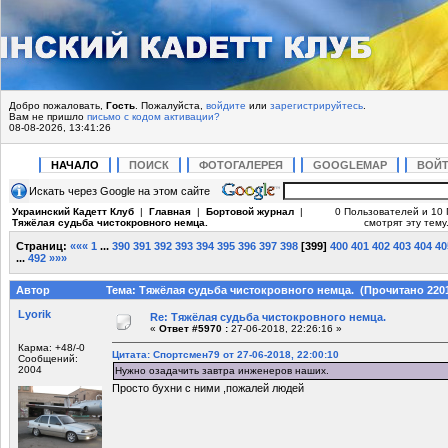
Добро пожаловать,
Гость
. Пожалуйста,
войдите
или
зарегистрируйтесь
.
Вам не пришло
письмо с кодом активации?
08-08-2026, 13:41:26
НАЧАЛО
ПОИСК
ФОТОГАЛЕРЕЯ
GOOGLEMAP
ВОЙ
Искать через Google на этом сайте
Украинский Кадетт Клуб
|
Главная
|
Бортовой журнал
|
0 Пользователей и 10 
Тяжёлая судьба чистокровного немца.
смотрят эту тему
Страниц:
«««
1
...
390
391
392
393
394
395
396
397
398
[
399
]
400
401
402
403
404
40
...
492
»»»
Автор
Тема: Тяжёлая судьба чистокровного немца. (Прочитано 2201
Lyorik
Re: Тяжёлая судьба чистокровного немца.
«
Ответ #5970 :
27-06-2018, 22:26:16 »
Карма: +48/-0
Цитата: Спортсмен79 от 27-06-2018, 22:00:10
Сообщений:
2004
Нужно озадачить завтра инженеров наших.
Просто бухни с ними ,пожалей людей