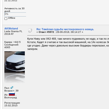
22.11.2012
Активность за 30
дней
0%
Offline
AKWoland
Re: Тяжёлая судьба чистокровного немца.
Lada Granta FL
«
Ответ #5972 :
28-06-2018, 08:14:27 »
2019 AT
Купи Ниву или УАЗ 469, там ничего поднимать не надо, и так по 
Карма: +44/-5
Кстати, Кадет я считаю и так высокой машиной, на 14х колесах б
Сообщений:
где угодно. Даже через довольно высокие бордюры перелазил, ко
4065
заперли.
Пол:
Возраст: 39
Из:
,
Волгоград
Регистрация:
15.02.2015