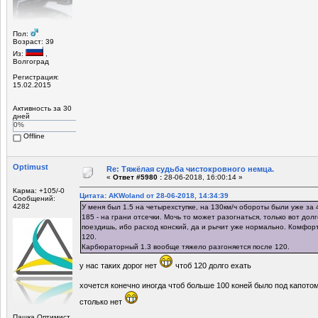
Пол:
Возраст: 39
Из:
,
Волгоград
Регистрация:
15.02.2015
Активность за 30
дней
0%
Offline
Optimust
Re: Тяжёлая судьба чистокровного немца.
«
Ответ #5980 :
28-06-2018, 16:00:14 »
Карма: +105/-0
Цитата: AKWoland от 28-06-2018, 14:34:39
Сообщений:
4282
У меня был 1.5 на четырехступке, на 130км/ч обороты были уже за 
185 - на грани отсечки. Мочь то может разогнаться, только вот дол
поездишь, ибо расход конский, да и рычит уже нормально. Комфорт
120.
Карбюраторный 1.3 вообще тяжело разгоняется после 120.
у нас таких дорог нет
чтоб 120 долго ехать
хочется конечно иногда чтоб больше 100 коней было под капотом
столько нет
Пашка Оптимист