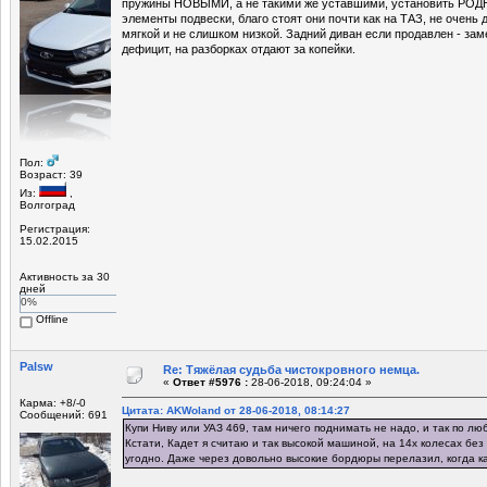
пружины НОВЫМИ, а не такими же уставшими, установить РОД
элементы подвески, благо стоят они почти как на ТАЗ, не очень 
мягкой и не слишком низкой. Задний диван если продавлен - зам
дефицит, на разборках отдают за копейки.
Пол:
Возраст: 39
Из:
,
Волгоград
Регистрация:
15.02.2015
Активность за 30
дней
0%
Offline
Palsw
Re: Тяжёлая судьба чистокровного немца.
«
Ответ #5976 :
28-06-2018, 09:24:04 »
Карма: +8/-0
Цитата: AKWoland от 28-06-2018, 08:14:27
Сообщений: 691
Купи Ниву или УАЗ 469, там ничего поднимать не надо, и так по лю
Кстати, Кадет я считаю и так высокой машиной, на 14х колесах без 
угодно. Даже через довольно высокие бордюры перелазил, когда ка