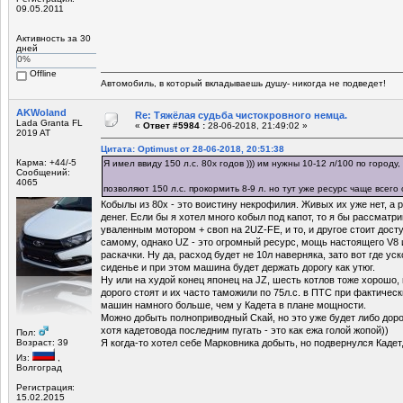
09.05.2011
Активность за 30
дней
0%
Offline
Автомобиль, в который вкладываешь душу- никогда не подведет!
AKWoland
Re: Тяжёлая судьба чистокровного немца.
Lada Granta FL
«
Ответ #5984 :
28-06-2018, 21:49:02 »
2019 AT
Цитата: Optimust от 28-06-2018, 20:51:38
Карма: +44/-5
Я имел ввиду 150 л.с. 80х годов ))) им нужны 10-12 л/100 по город
Сообщений:
4065
позволяют 150 л.с. прокормить 8-9 л. но тут уже ресурс чаще всего
Кобылы из 80х - это воистину некрофилия. Живых их уже нет, а р
денег. Если бы я хотел много кобыл под капот, то я бы рассматр
уваленным мотором + своп на 2UZ-FE, и то, и другое стоит дост
самому, однако UZ - это огромный ресурс, мощь настоящего V8 
раскачки. Ну да, расход будет не 10л наверняка, зато вот где у
сиденье и при этом машина будет держать дорогу как утюг.
Ну или на худой конец японец на JZ, шесть котлов тоже хорошо,
дорого стоят и их часто таможили по 75л.с. в ПТС при фактическ
машин намного больше, чем у Кадета в плане мощности.
Можно добыть полноприводный Скай, но это уже будет либо доро
хотя кадетовода последним пугать - это как ежа голой жопой))
Пол:
Возраст: 39
Я когда-то хотел себе Марковника добыть, но подвернулся Кадет,
Из:
,
Волгоград
Регистрация:
15.02.2015