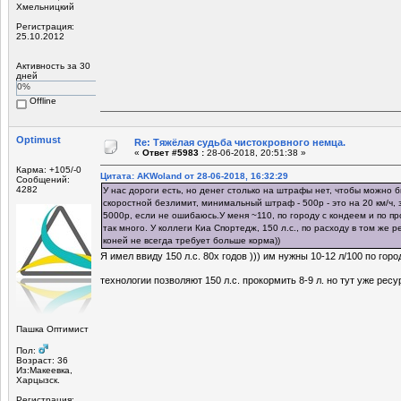
Хмельницкий
Регистрация:
25.10.2012
Активность за 30
дней
0%
Offline
Optimust
Re: Тяжёлая судьба чистокровного немца.
«
Ответ #5983 :
28-06-2018, 20:51:38 »
Карма: +105/-0
Цитата: AKWoland от 28-06-2018, 16:32:29
Сообщений:
4282
У нас дороги есть, но денег столько на штрафы нет, чтобы можно 
скоростной безлимит, минимальный штраф - 500р - это на 20 км/ч,
5000р, если не ошибаюсь.У меня ~110, по городу с кондеем и по пр
так много. У коллеги Киа Спортедж, 150 л.с., по расходу в том же 
коней не всегда требует больше корма))
Я имел ввиду 150 л.с. 80х годов ))) им нужны 10-12 л/100 по гор
технологии позволяют 150 л.с. прокормить 8-9 л. но тут уже рес
Пашка Оптимист
Пол:
Возраст: 36
Из:Макеевка,
Харцызск.
Регистрация: