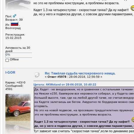
но это не проблемы конструкции, а проблемы возраста.
Кадет 1.3 на четырехступке - скоростная тачка? Да ну нафиг!!
да, но у него и подвеска другая, с совсем другими параметрами
Пол:
Возраст: 39
Из:
,
Волгоград
Регистрация:
15.02.2015
Активность за 30
дней
0%
Offline
I-GOR
Re: Тяжёлая судьба чистокровного немца.
«
Ответ #5978 :
28-06-2018, 12:56:59 »
Карма: +43/-0
Цитата: AKWoland от 28-06-2018, 10:40:22
Сообщений:
4591
Да, Кадет - не внедорожник, но в сравнении с остальными тачками 
на Нексии н150, бампером все неровности собирал, а у Кадета св
большой высоте, там, где на любой другой тачке, не считая внедо
на Кадете залетаешь аж бегом. Аккуратно по бордюрам можно скака
оторвать.
Но это на новой подвеске, на просевших тридцатилетних пружинах 
это не проблемы конструкции, а проблемы возраста.
Кадет 1.3 на четырехступке - скоростная тачка? Да ну нафиг!!
да, но у него и подвеска другая, с совсем другими параметрами
Тут зависит как считать "скоростная тачка",если по динамике раз