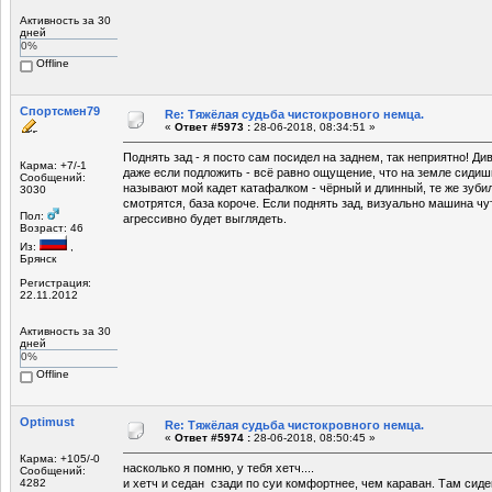
Активность за 30
дней
0%
Offline
Спортсмен79
Re: Тяжёлая судьба чистокровного немца.
«
Ответ #5973 :
28-06-2018, 08:34:51 »
Поднять зад - я посто сам посидел на заднем, так неприятно! Ди
Карма: +7/-1
даже если подложить - всё равно ощущение, что на земле сидишь.
Сообщений:
называют мой кадет катафалком - чёрный и длинный, те же зуби
3030
смотрятся, база короче. Если поднять зад, визуально машина ч
Пол:
агрессивно будет выглядеть.
Возраст: 46
Из:
,
Брянск
Регистрация:
22.11.2012
Активность за 30
дней
0%
Offline
Optimust
Re: Тяжёлая судьба чистокровного немца.
«
Ответ #5974 :
28-06-2018, 08:50:45 »
Карма: +105/-0
насколько я помню, у тебя хетч....
Сообщений:
4282
и хетч и седан сзади по суи комфортнее, чем караван. Там сид