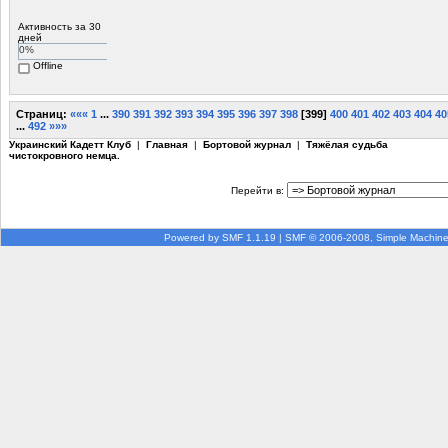
Активность за 30
дней
0%
Offline
Страниц:
«««
1
...
390
391
392
393
394
395
396
397
398
[
399
]
400
401
402
403
404
40
...
492
»»»
Украинский Кадетт Клуб
|
Главная
|
Бортовой журнал
|
Тяжёлая судьба
чистокровного немца.
Перейти в:
Powered by SMF 1.1.19
|
SMF © 2006-2008, Simple Machin