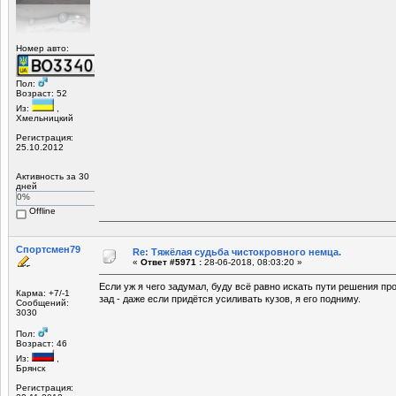
Номер авто:
Пол:
Возраст: 52
Из:
,
Хмельницкий
Регистрация:
25.10.2012
Активность за 30
дней
0%
Offline
Спортсмен79
Re: Тяжёлая судьба чистокровного немца.
«
Ответ #5971 :
28-06-2018, 08:03:20 »
Если уж я чего задумал, буду всё равно искать пути решения пр
Карма: +7/-1
зад - даже если придётся усиливать кузов, я его подниму.
Сообщений:
3030
Пол:
Возраст: 46
Из:
,
Брянск
Регистрация: