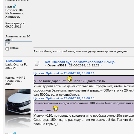
Пол:
Возраст: 36
Из:Макеевка,
Харцызск.
Регистрация:
09.05.2011
Активность за 30
дней
0%
Offline
Автомобиль, в который вкладываешь душу- никогда не подведет!
AKWoland
Re: Тяжёлая судьба чистокровного немца.
Lada Granta FL
«
Ответ #5981 :
28-06-2018, 16:32:29 »
2019 AT
Цитата: Optimust от 28-06-2018, 16:00:14
Карма: +44/-5
Сообщений:
у нас таких дорог нет
чтоб 120 долго ехать
4065
У нас дороги есть, но денег столько на штрафы нет, чтобы можн
скоростной безлимит, минимальный штраф - 500р - это на 20 км/
уже 5000р, если не ошибаюсь.
Цитата: Optimust от 28-06-2018, 16:00:14
хочется конечно иногда чтоб больше 100 коней было под капотом в 
столько нет
У меня ~110, по городу с кондеем и по пробкам около 10л выходит
Спортедж, 150 л.с., по расходу в том же режиме 8-9л. Так что бо
больше корма))