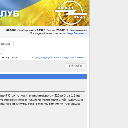
684868
Сообщений в
14329
Тем от
23442
Пользователей
Последний пользователь:
VegaZone-utipt
РАЦИЯ
ят эту тему.
« предыдущая тема
следующая тема »
ПЕЧАТЬ
л? Стоит относительно недорого - 320 руб. за 1.5 на
сле отмывки пола и покраски лежит один слой гидроизола
пришлось выкинуть: весь в масле, там же лит-ры масла