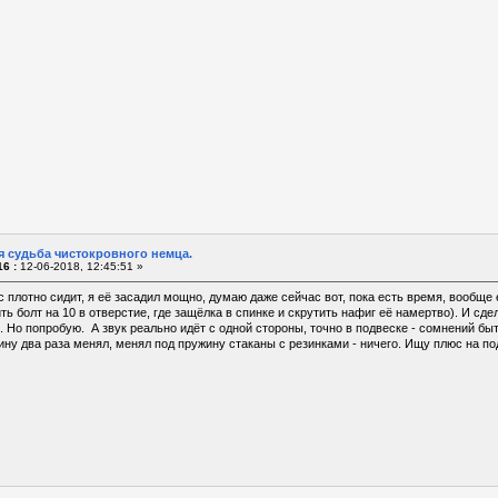
я судьба чистокровного немца.
6 :
12-06-2018, 12:45:51 »
с плотно сидит, я её засадил мощно, думаю даже сейчас вот, пока есть время, вообще
ть болт на 10 в отверстие, где защёлка в спинке и скрутить нафиг её намертво). И сде
о. Но попробую. А звук реально идёт с одной стороны, точно в подвеске - сомнений бы
ну два раза менял, менял под пружину стаканы с резинками - ничего. Ищу плюс на под