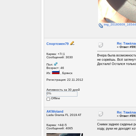
img_20180609_16544
Re: Тяжёла
Спортсмен79
«
Ответ #591
Карма: +7/-1
Вчера была возможность 
Сообщений: 3030
не сорвёшь. Всё затянуто
Достало! Остался только
Пол:
Возраст: 46
Из:
, Брянск
Регистрация: 22.11.2012
Активность за 30 дней
0%
Offline
AKWoland
Re: Тяжёла
Lada Granta FL 2019 AT
«
Ответ #591
Сними заднее сиденье ра
Карма: +44/-5
Сообщений: 4065
ходу, руки не доходят хо