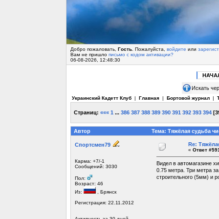
Добро пожаловать,
Гость
. Пожалуйста,
войдите
или
зарегис
Вам не пришло
письмо с кодом активации?
06-08-2026, 12:48:30
НАЧА
Искать чер
Украинский Кадетт Клуб
|
Главная
|
Бортовой журнал
|
Страниц:
«««
1
...
386
387
388
389
390
391
392
393
394
[
3
Автор
Тема: Тяжёлая судьба чи
Re: Тяжёла
Спортсмен79
«
Ответ #591
Карма: +7/-1
Видел в автомагазине хи
Сообщений: 3030
0.75 метра. Три метра з
строительного (5мм) и р
Пол:
Возраст: 46
Из:
, Брянск
Регистрация: 22.11.2012
Активность за 30 дней