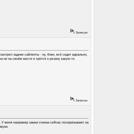
Записан
отрел задние сайленты - ну, блин, всё сидит идеально,
на не на своём месте и трётся о резину какую-то.
Записан
". У меня например замки спинки сейчас поскрипывают на
звуки.