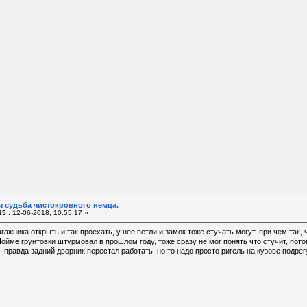
я судьба чистокровного немца.
5 :
12-06-2018, 10:55:17 »
жника открыть и так проехать, у нее петли и замок тоже стучать могут, при чем так, ч
Пойме грунтовки штурмовал в прошлом году, тоже сразу не мог понять что стучит, пот
 правда задний дворник перестал работать, но то надо просто ригель на кузове подрегу