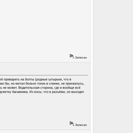
Записан
 её приварить на болты (родные штырьки, что в
лал бы, но метал больно тонок в спинке, не прихвачусь,
ть не может. Водительская сторона, где и вообще всё
светку багажника. Из косы, что в разъёме, он выходит.
Записан