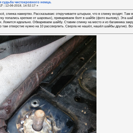
я судьба чистокровного немца.
7 :
12-06-2018, 14:52:17 »
всё, спинка намертво. Рассказываю: откручиваете штырьки, что в спинку входят. Там 
руку попались крепкие от шаровых), привариваем болт в шайбе (фото выложу). Эта шай
. Ложится идеально. Обвариваем шайбу. Ставим спинку на место и из багажника закр
о там отверстие нужно на 10 рассверлить. Сверла не нашёл, нашёл шайбы другие). Всё.