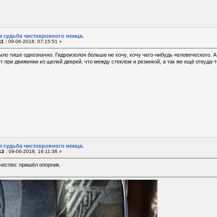
я судьба чистокровного немца.
1 :
09-06-2018, 07:15:51 »
ло тише однозначно. Гидроизолон больше не хочу, хочу чего-нибудь человеческого. А т
т при движении из щелей дверей, что между стеклом и резинкой, а так же ещё откуда-т
я судьба чистокровного немца.
2 :
09-06-2018, 16:11:36 »
чество: пришёл опорник.