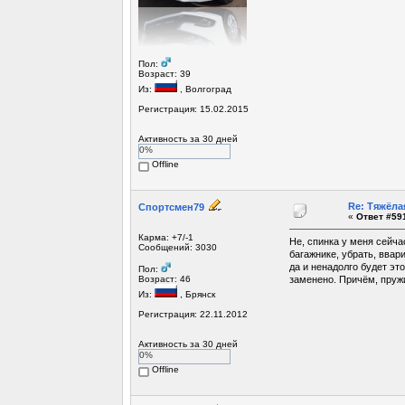
Пол:
Возраст: 39
Из:
, Волгоград
Регистрация: 15.02.2015
Активность за 30 дней
0%
Offline
Re: Тяжёла
Спортсмен79
«
Ответ #591
Карма: +7/-1
Не, спинка у меня сейча
Сообщений: 3030
багажнике, убрать, ввари
да и ненадолго будет эт
Пол:
Возраст: 46
заменено. Причём, пружи
Из:
, Брянск
Регистрация: 22.11.2012
Активность за 30 дней
0%
Offline