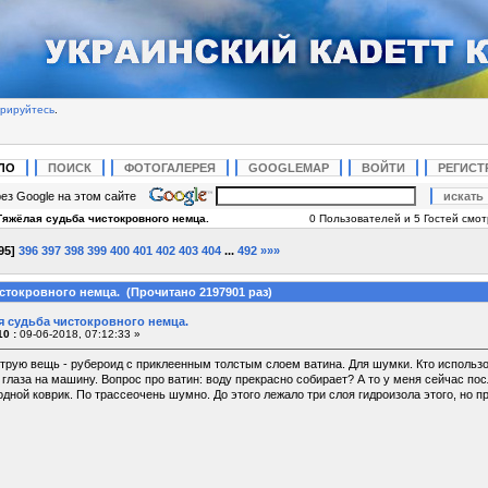
трируйтесь
.
ЛО
ПОИСК
ФОТОГАЛЕРЕЯ
GOOGLEMAP
ВОЙТИ
РЕГИСТ
ез Google на этом сайте
Тяжёлая судьба чистокровного немца.
0 Пользователей и 5 Гостей смотр
95
]
396
397
398
399
400
401
402
403
404
...
492
»»»
стокровного немца. (Прочитано 2197901 раз)
я судьба чистокровного немца.
0 :
09-06-2018, 07:12:33 »
трую вещь - рубероид с приклеенным толстым слоем ватина. Для шумки. Кто использова
а глаза на машину. Вопрос про ватин: воду прекрасно собирает? А то у меня сейчас по
одной коврик. По трассеочень шумно. До этого лежало три слоя гидроизола этого, но 