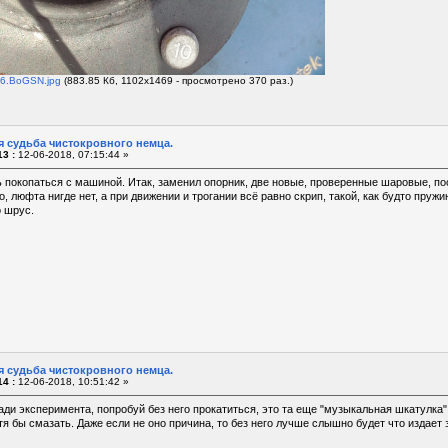
6.BoGSN.jpg
(883.85 Кб, 1102x1469 - просмотрено 370 раз.)
я судьба чистокровного немца.
3 :
12-06-2018, 07:15:44 »
покопаться с машиной. Итак, заменил опорник, две новые, проверенные шаровые, посм
, люфта нигде нет, а при движении и трогании всё равно скрип, такой, как будто пружи
 шрус.
я судьба чистокровного немца.
4 :
12-06-2018, 10:51:42 »
ди эксперимента, попробуй без него прокатиться, это та еще "музыкальная шкатулка
тя бы смазать. Даже если не оно причина, то без него лучше слышно будет что издает 