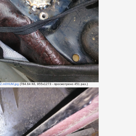
2.m0HUM.jpg
(784.64 Кб, 955x1273 - просмотрено 451 раз.)