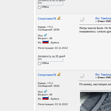
0%
Offline
Re: Тяжёла
Спортсмен79
«
Ответ #591
Карма: +7/-1
Литры масла были. Но бы
Сообщений: 3030
понравилось: сильно дуе
Пол:
Возраст: 46
Из:
, Брянск
Регистрация: 22.11.2012
Активность за 30 дней
0%
Offline
Re: Тяжёла
Спортсмен79
«
Ответ #591
Карма: +7/-1
По моему, настоящее ка
Сообщений: 3030
Пол:
Возраст: 46
Из:
, Брянск
Регистрация: 22.11.2012