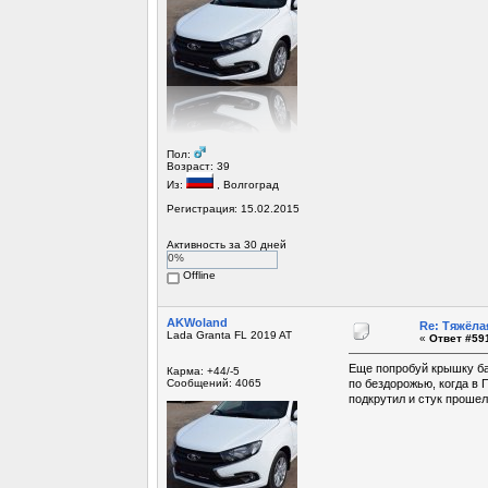
Пол:
Возраст: 39
Из:
, Волгоград
Регистрация: 15.02.2015
Активность за 30 дней
0%
Offline
AKWoland
Re: Тяжёла
Lada Granta FL 2019 AT
«
Ответ #591
Еще попробуй крышку бага
Карма: +44/-5
Сообщений: 4065
по бездорожью, когда в 
подкрутил и стук прошел,