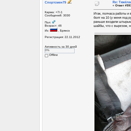
Re: Тяжёла
Спортсмен79
«
Ответ #591
Карма: +7/-1
Итак, полчаса работы и 
Сообщений: 3030
болт на 10 (у меня под 
раньше входили штырьки
Пол:
Возраст: 46
шайбы, что с вырезом, н
Из:
, Брянск
Регистрация: 22.11.2012
Активность за 30 дней
0%
Offline