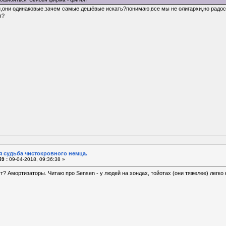
и,они одинаковые.зачем самые дешёвые искать?понимаю,все мы не олигархи,но радос
т?
я судьба чистокровного немца.
9 :
09-04-2018, 09:36:38 »
т? Амортизаторы. Читаю про Sensen - у людей на хондах, тойотах (они тяжелее) легко н