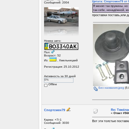
Цитата: Спортсмен79 от 0
Сообщений: 2004
Я менял так пружины, но 
так себе, ненадёжной, ко
проставки поставь,или д
Номер авто:
Пол:
Возраст: 52
Из:
, Хмельницкий
Регистрация: 25.10.2012
Активность за 30 дней
0%
Offline
Без названия.jpeg
(5.
Re: Тяжёла
Спортсмен79
«
Ответ #566
Карма: +7/-1
Вот эти толстые поставк
Сообщений: 3030