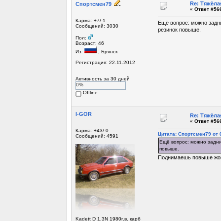
Re: Тяжёла
Спортсмен79
«
Ответ #566
Карма: +7/-1
Ещё вопрос: можно задни
Сообщений: 3030
резинок повыше.
Пол:
Возраст: 46
Из:
, Брянск
Регистрация: 22.11.2012
Активность за 30 дней
0%
Offline
I-GOR
Re: Тяжёла
«
Ответ #566
Карма: +43/-0
Цитата: Спортсмен79 от 0
Сообщений: 4591
Ещё вопрос: можно задни
повыше.
Поднимаешь повыше жоп
Kadett D 1,3N 1980г.в. карб