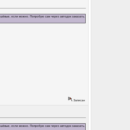
ешёвые, если можно. Попробую сам через автодок заказать.
Записан
ешёвые, если можно. Попробую сам через автодок заказать.