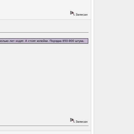
Записан
лько лет ходят. А стоят копейки. Порядка 850-900 штука.
Записан