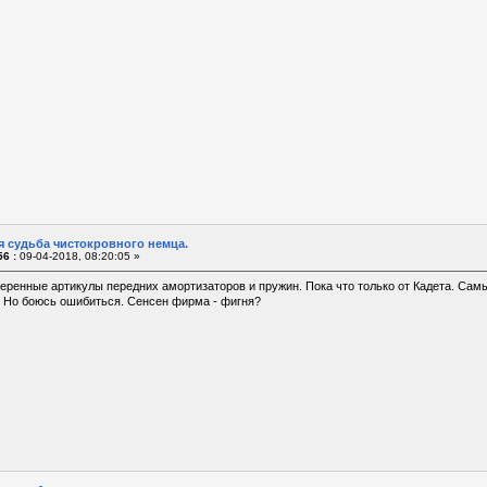
я судьба чистокровного немца.
6 :
09-04-2018, 08:20:05 »
веренные артикулы передних амортизаторов и пружин. Пока что только от Кадета. Са
. Но боюсь ошибиться. Сенсен фирма - фигня?