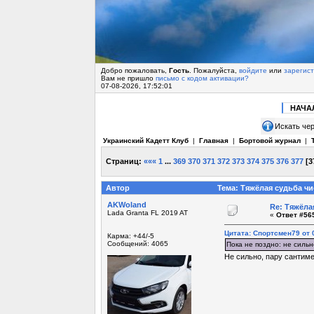
Добро пожаловать,
Гость
. Пожалуйста,
войдите
или
зарегис
Вам не пришло
письмо с кодом активации?
07-08-2026, 17:52:01
НАЧА
Искать чер
Украинский Кадетт Клуб
|
Главная
|
Бортовой журнал
|
Страниц:
«««
1
...
369
370
371
372
373
374
375
376
377
[
3
Автор
Тема: Тяжёлая судьба чи
AKWoland
Re: Тяжёла
Lada Granta FL 2019 AT
«
Ответ #565
Цитата: Спортсмен79 от 0
Карма: +44/-5
Сообщений: 4065
Пока не поздно: не силь
Не сильно, пару сантиме