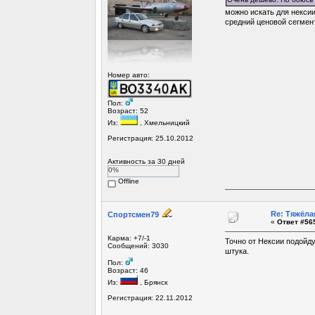
можно искать для некси
средний ценовой сегмен
Номер авто:
Пол:
Возраст: 52
Из:
, Хмельницкий
Регистрация: 25.10.2012
Активность за 30 дней
0%
Offline
Re: Тяжёла
Спортсмен79
«
Ответ #565
Карма: +7/-1
Точно от Нексии подойду
Сообщений: 3030
штука.
Пол:
Возраст: 46
Из:
, Брянск
Регистрация: 22.11.2012