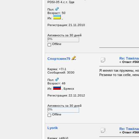
PDSI-35 4.с.т. 3дв
Пол:
Возраст: 50
Из:
,
Регистрация: 21.11.2010
Активность за 30 дней
0%
Offline
Re: Тяжёла
Спортсмен79
«
Ответ #566
Карма: +7/-1
Я менял так пружины, но
Сообщений: 3030
Резинки то так себе, не
Пол:
Возраст: 46
Из:
, Брянск
Регистрация: 22.11.2012
Активность за 30 дней
0%
Offline
Lyorik
Re: Тяжёла
«
Ответ #566
Карма: +48/-0