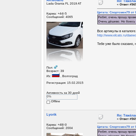
Re: Тяжёла
Lada Granta FL 2019 AT
«
Ответ #565
Цитата: Спортсмен79 от 0
Карма: +44/-5
Сообщений: 4065
Ребят, очень прошу пров
Очень дёшево. Но боюсь 
Все артикулы в каталоге
http://www.elcats.ru/dae
Тебе уже было сказано, 
Пол:
Возраст: 39
Из:
, Волгоград
Регистрация: 15.02.2015
Активность за 30 дней
0%
Offline
Lyorik
Re: Тяжёла
«
Ответ #565
Карма: +48/-0
Цитата: Спортсмен79 от 0
Сообщений: 2004
Ребят, очень прошу пров
Очень дёшево. Но боюсь 