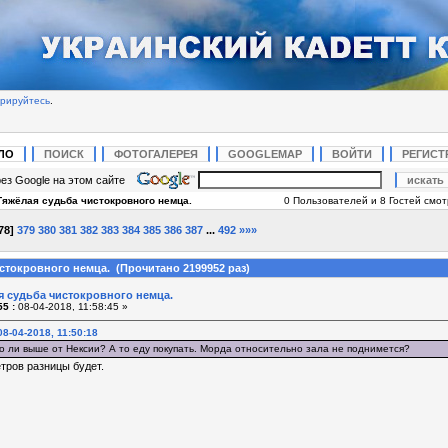
трируйтесь
.
ЛО
ПОИСК
ФОТОГАЛЕРЕЯ
GOOGLEMAP
ВОЙТИ
РЕГИСТ
ез Google на этом сайте
Тяжёлая судьба чистокровного немца.
0 Пользователей и 8 Гостей смотр
78
]
379
380
381
382
383
384
385
386
387
...
492
»»»
стокровного немца. (Прочитано 2199952 раз)
я судьба чистокровного немца.
5 :
08-04-2018, 11:58:45 »
8-04-2018, 11:50:18
но ли выше от Нексии? А то еду покупать. Морда относительно зала не поднимется?
тров разницы будет.