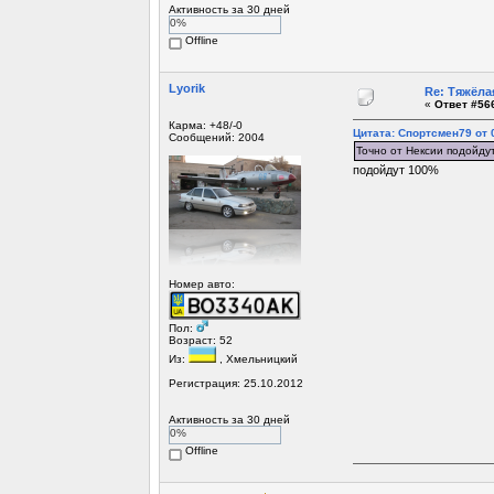
Активность за 30 дней
0%
Offline
Lyorik
Re: Тяжёла
«
Ответ #566
Карма: +48/-0
Цитата: Спортсмен79 от 0
Сообщений: 2004
Точно от Нексии подойдут
подойдут 100%
Номер авто:
Пол:
Возраст: 52
Из:
, Хмельницкий
Регистрация: 25.10.2012
Активность за 30 дней
0%
Offline