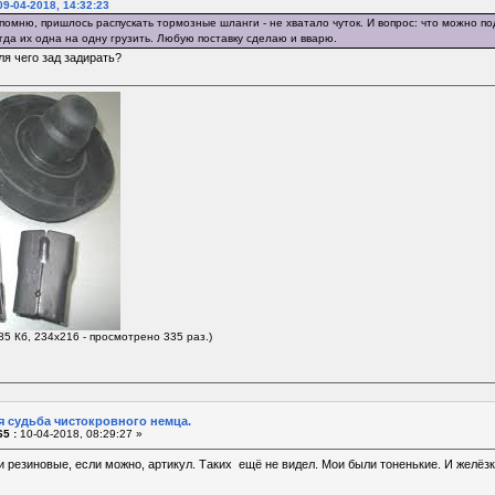
9-04-2018, 14:32:23
помню, пришлось распускать тормозные шланги - не хватало чуток. И вопрос: что можно по
гда их одна на одну грузить. Любую поставку сделаю и вварю.
ля чего зад задирать?
85 Кб, 234x216 - просмотрено 335 раз.)
я судьба чистокровного немца.
5 :
10-04-2018, 08:29:27 »
и резиновые, если можно, артикул. Таких ещё не видел. Мои были тоненькие. И желёзки