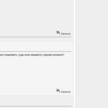
Записан
жно подложить туда (или наварить) окромя резинок?
Записан