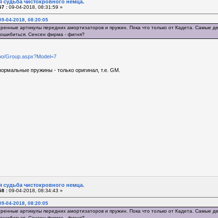
я судьба чистокровного немца.
7 :
09-04-2018, 08:31:59 »
9-04-2018, 08:20:05
еренные артикулы передних амортизаторов и пружин. Пока что только от Кадета. Самые д
ошибиться. Сенсен фирма - фигня?
.
woo/Group.aspx?Model=7
нормальные пружины - только оригинал, т.е. GM.
я судьба чистокровного немца.
8 :
09-04-2018, 08:34:43 »
9-04-2018, 08:20:05
еренные артикулы передних амортизаторов и пружин. Пока что только от Кадета. Самые д
ошибиться. Сенсен фирма - фигня?