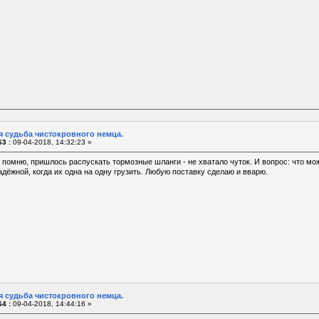
я судьба чистокровного немца.
3 :
09-04-2018, 14:32:23 »
 помню, пришлось распускать тормозные шланги - не хватало чуток. И вопрос: что мо
надёжной, когда их одна на одну грузить. Любую поставку сделаю и вварю.
я судьба чистокровного немца.
4 :
09-04-2018, 14:44:16 »