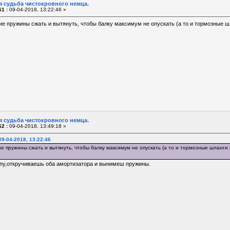
я судьба чистокровного немца.
1 :
09-04-2018, 13:22:46 »
е пружины сжать и вытянуть, чтобы балку максимум не опускать (а то и тормозные ш
я судьба чистокровного немца.
2 :
09-04-2018, 13:49:18 »
9-04-2018, 13:22:46
е пружины сжать и вытянуть, чтобы балку максимум не опускать (а то и тормозные шланги 
у,откручиваешь оба амортизатора и вынимеш пружины.