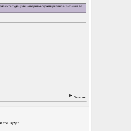
дложить туда (или наварить) окромя резинок? Резинки то
Записан
 эти - куда?