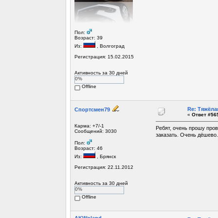
Пол:
Возраст: 39
Из:
, Волгоград
Регистрация: 15.02.2015
Активность за 30 дней
0%
Offline
Re: Тяжёла
Спортсмен79
«
Ответ #565
Карма: +7/-1
Ребят, очень прошу про
Сообщений: 3030
заказать. Очень дёшево
Пол:
Возраст: 46
Из:
, Брянск
Регистрация: 22.11.2012
Активность за 30 дней
0%
Offline
AKWoland