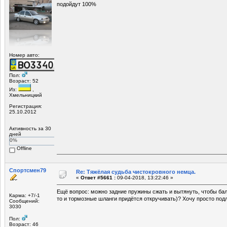
подойдут 100%
Номер авто:
Пол:
Возраст: 52
Из:
,
Хмельницкий
Регистрация:
25.10.2012
Активность за 30
дней
0%
Offline
Спортсмен79
Re: Тяжёлая судьба чистокровного немца.
«
Ответ #5661 :
09-04-2018, 13:22:46 »
Ещё вопрос: можно задние пружины сжать и вытянуть, чтобы бал
Карма: +7/-1
то и тормозные шланги придётся откручивать)? Хочу просто под
Сообщений:
3030
Пол:
Возраст: 46