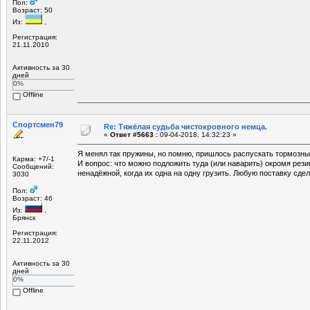
Пол:
Возраст: 50
Из:
,
Регистрация:
21.11.2010
Активность за 30
дней
0%
Offline
Спортсмен79
Re: Тяжёлая судьба чистокровного немца.
«
Ответ #5663 :
09-04-2018, 14:32:23 »
Я менял так пружины, но помню, пришлось распускать тормозные
Карма: +7/-1
И вопрос: что можно подложить туда (или наварить) окромя резин
Сообщений:
ненадёжной, когда их одна на одну грузить. Любую поставку сде
3030
Пол:
Возраст: 46
Из:
,
Брянск
Регистрация:
22.11.2012
Активность за 30
дней
0%
Offline