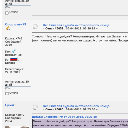
Активность за 30
дней
0%
Offline
Спортсмен79
Re: Тяжёлая судьба чистокровного немца.
«
Ответ #5659 :
09-04-2018, 09:36:38 »
Точно от Нексии подойдут? Амортизаторы. Читаю про Sensen - у 
Карма: +7/-1
(они тяжелее) легко несколько лет ходят. А стоят копейки. Поряд
Сообщений:
3030
Пол:
Возраст: 46
Из:
,
Брянск
Регистрация:
22.11.2012
Активность за 30
дней
0%
Offline
Lyorik
Re: Тяжёлая судьба чистокровного немца.
«
Ответ #5660 :
09-04-2018, 09:53:36 »
Карма: +48/-0
Цитата: Спортсмен79 от 09-04-2018, 09:36:38
Сообщений:
2004
Точно от Нексии подойдут? Амортизаторы. Читаю про Sensen - у лю
тяжелее) легко несколько лет ходят. А стоят копейки. Порядка 850-9