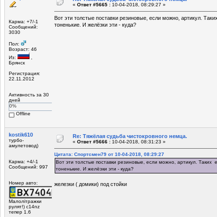
«
Ответ #5665 :
10-04-2018, 08:29:27 »
Вот эти толстые поставки резиновые, если можно, артикул. Так
Карма: +7/-1
тоненькие. И желёзки эти - куда?
Сообщений:
3030
Пол:
Возраст: 46
Из:
,
Брянск
Регистрация:
22.11.2012
Активность за 30
дней
0%
Offline
kostik610
Re: Тяжёлая судьба чистокровного немца.
турбо-
«
Ответ #5666 :
10-04-2018, 08:31:23 »
амулетовод)
Цитата: Спортсмен79 от 10-04-2018, 08:29:27
Карма: +4/-1
Вот эти толстые поставки резиновые, если можно, артикул. Таких 
Сообщений: 997
тоненькие. И желёзки эти - куда?
Номер авто:
железки ( домики) под стойки
Малолітражки
рулят!) c14nz
тепер 1.6