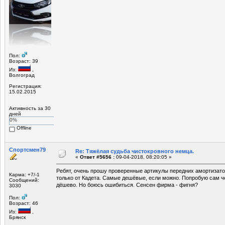
Пол:
Возраст: 39
Из:
,
Волгоград
Регистрация:
15.02.2015
Активность за 30
дней
0%
Offline
Спортсмен79
Re: Тяжёлая судьба чистокровного немца.
«
Ответ #5656 :
09-04-2018, 08:20:05 »
Ребят, очень прошу проверенные артикулы передних амортизато
Карма: +7/-1
только от Кадета. Самые дешёвые, если можно. Попробую сам че
Сообщений:
дёшево. Но боюсь ошибиться. Сенсен фирма - фигня?
3030
Пол:
Возраст: 46
Из:
,
Брянск