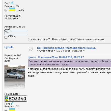
Пол:
Возраст: 35
Из:
, тетіїв
Регистрация:
23.07.2015
Активность за 30
дней
0%
Offline
В чем сила, брат? - Сила в Китае, брат! Китай править миром)
Lyorik
Re: Тяжёлая судьба чистокровного немца.
«
Ответ #5667 :
10-04-2018, 09:51:06 »
Карма: +48/-0
Цитата: Спортсмен79 от 10-04-2018, 08:29:27
Сообщений:
2004
Вот эти толстые поставки резиновые, если можно, артикул. Таких 
тоненькие. И желёзки эти - куда?
в магазине для ланосов-нексий должны быть,бывают разной тол
же солдатики,ставятся под амортизаторы,чтоб шток не рвало.арт
знаю...
Номер авто:
Пол:
Возраст: 52
Из:
,