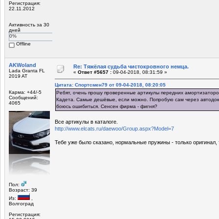
Регистрация:
22.11.2012
Активность за 30
дней
0%
Offline
AKWoland
Re: Тяжёлая судьба чистокровного немца.
Lada Granta FL
«
Ответ #5657 :
09-04-2018, 08:31:59 »
2019 AT
Цитата: Спортсмен79 от 09-04-2018, 08:20:05
Карма: +44/-5
Ребят, очень прошу проверенные артикулы передних амортизаторов
Сообщений:
Кадета. Самые дешёвые, если можно. Попробую сам через автодок
4065
боюсь ошибиться. Сенсен фирма - фигня?
Все артикулы в каталоге.
http://www.elcats.ru/daewoo/Group.aspx?Model=7
Тебе уже было сказано, нормальные пружины - только оригинал, 
Пол:
Возраст: 39
Из:
,
Волгоград
Регистрация: