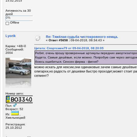
15.02.2015
Активность за 30
дней
0%
Offline
Lyorik
Re: Тяжёлая судьба чистокровного немца.
«
Ответ #5658 :
09-04-2018, 08:34:43 »
Карма: +48/-0
Цитата: Спортсмен79 от 09-04-2018, 08:20:05
Сообщений:
2004
Ребят, очень прошу проверенные артикулы передних амортизаторов
Кадета. Самые дешёвые, если можно. Попробую сам через автодок
боюсь ошибиться. Сенсен фирма - фигня?
можно искать для нексии,они одинаковые.зачем самые дешёвые
олигархи,но радость от дешевки быстро проходит,может стоит р
сегмент?
Номер авто:
Пол:
Возраст: 52
Из:
,
Хмельницкий
Регистрация:
25.10.2012