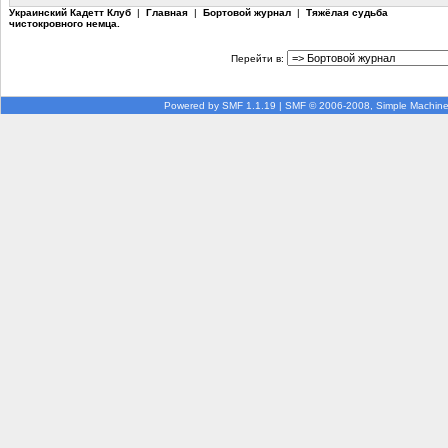
Украинский Кадетт Клуб
|
Главная
|
Бортовой журнал
|
Тяжёлая судьба
чистокровного немца.
Перейти в:
Powered by SMF 1.1.19
|
SMF © 2006-2008, Simple Machin