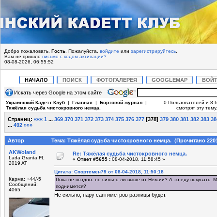
Добро пожаловать,
Гость
. Пожалуйста,
войдите
или
зарегистрируйтесь
.
Вам не пришло
письмо с кодом активации?
08-08-2026, 06:55:52
НАЧАЛО
ПОИСК
ФОТОГАЛЕРЕЯ
GOOGLEMAP
ВОЙ
Искать через Google на этом сайте
Украинский Кадетт Клуб
|
Главная
|
Бортовой журнал
|
0 Пользователей и 8 
Тяжёлая судьба чистокровного немца.
смотрят эту тему
Страниц:
«««
1
...
369
370
371
372
373
374
375
376
377
[
378
]
379
380
381
382
383
38
...
492
»»»
Автор
Тема: Тяжёлая судьба чистокровного немца. (Прочитано 2201
AKWoland
Re: Тяжёлая судьба чистокровного немца.
Lada Granta FL
«
Ответ #5655 :
08-04-2018, 11:58:45 »
2019 AT
Цитата: Спортсмен79 от 08-04-2018, 11:50:18
Карма: +44/-5
Пока не поздно: не сильно ли выше от Нексии? А то еду покупать.
Сообщений:
поднимется?
4065
Не сильно, пару сантиметров разницы будет.