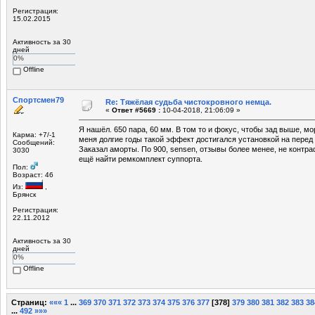
Регистрация:
15.02.2015
Активность за 30
дней
0%
Offline
Спортсмен79
Re: Тяжёлая судьба чистокровного немца.
«
Ответ #5669 :
10-04-2018, 21:06:09 »
Я нашёл. 650 пара, 60 мм. В том то и фокус, чтобы зад выше, мо
Карма: +7/-1
меня долгие годы такой эффект достигался установкой на перед 
Сообщений:
Заказал аморты. По 900, sensen, отзывы более менее, не контр
3030
ещё найти ремкомплект суппорта.
Пол:
Возраст: 46
Из:
,
Брянск
Регистрация:
22.11.2012
Активность за 30
дней
0%
Offline
Страниц:
«««
1
...
369
370
371
372
373
374
375
376
377
[
378
]
379
380
381
382
383
38
...
492
»»»