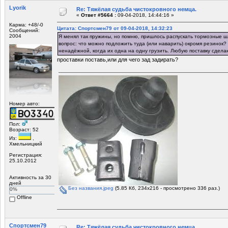
Lyorik
Re: Тяжёлая судьба чистокровного немца.
«
Ответ #5664 :
09-04-2018, 14:44:16 »
Карма: +48/-0
Цитата: Спортсмен79 от 09-04-2018, 14:32:23
Сообщений:
2004
Я менял так пружины, но помню, пришлось распускать тормозные шл
вопрос: что можно подложить туда (или наварить) окромя резинок? 
ненадёжной, когда их одна на одну грузить. Любую поставку сдела
проставки поставь,или для чего зад задирать?
Номер авто:
Пол:
Возраст: 52
Из:
,
Хмельницкий
Регистрация:
25.10.2012
Активность за 30
дней
Без названия.jpeg
(5.85 Кб, 234x216 - просмотрено 336 раз.)
0%
Offline
Спортсмен79
Re: Тяжёлая судьба чистокровного немца.