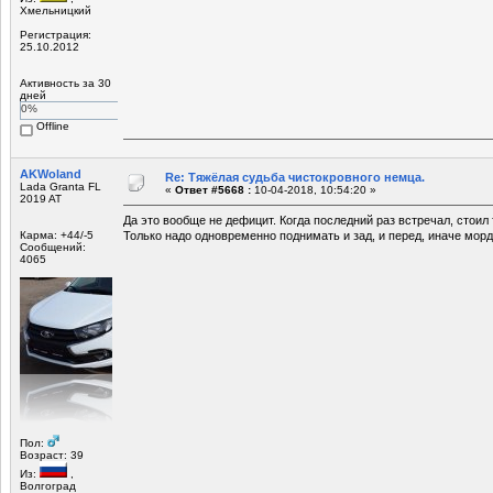
Хмельницкий
Регистрация:
25.10.2012
Активность за 30
дней
0%
Offline
AKWoland
Re: Тяжёлая судьба чистокровного немца.
Lada Granta FL
«
Ответ #5668 :
10-04-2018, 10:54:20 »
2019 AT
Да это вообще не дефицит. Когда последний раз встречал, стоил 
Карма: +44/-5
Только надо одновременно поднимать и зад, и перед, иначе морд
Сообщений:
4065
Пол:
Возраст: 39
Из:
,
Волгоград