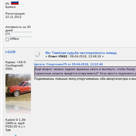
Из:
,
Брянск
Регистрация:
22.11.2012
Активность за 30
дней
0%
Offline
I-GOR
Re: Тяжёлая судьба чистокровного немца.
«
Ответ #5662 :
09-04-2018, 13:49:18 »
Карма: +43/-0
Цитата: Спортсмен79 от 09-04-2018, 13:22:46
Сообщений:
4591
Ещё вопрос: можно задние пружины сжать и вытянуть, чтобы балку м
тормозные шланги придётся откручивать)? Хочу просто подложить 
Поднимаешь повыше жопу,откручиваешь оба амортизатора и в
Kadett D 1,3N
1980г.в. карб
PDSI-35 4.с.т.
3дв