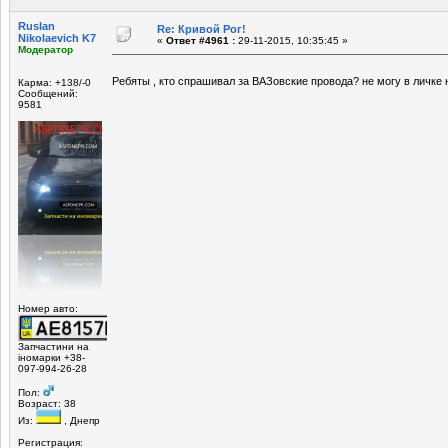
Ruslan
Re: Кривой Рог!
Nikolaevich K7
«
Ответ #4961 :
29-11-2015, 10:35:45 »
Модератор
Ребяты , кто спрашивал за ВАЗовские провода? не могу в личке 
Карма: +138/-0
Сообщений:
9581
Номер авто:
Запчастини на
іномарки +38-
097-994-26-28
Пол:
Возраст: 38
Из:
, Днепр
Регистрация: