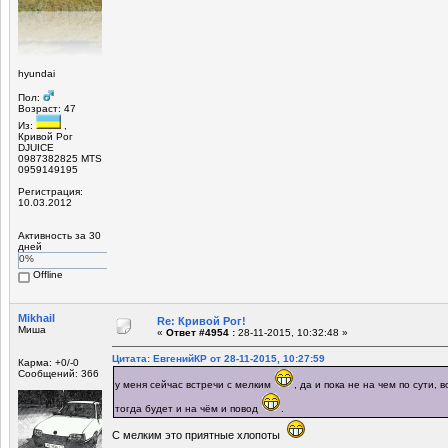
hyundai
Пол:
Возраст: 47
Из:
,
Кривой Рог
DJUICE
0987382825 MTS
0959149195
Регистрация:
10.03.2012
Активность за 30
дней
0%
Offline
Mikhail
Re: Кривой Рог!
Миша
«
Ответ #4954 :
28-11-2015, 10:32:48 »
Цитата: ЕвгенийКР от 28-11-2015, 10:27:59
Карма: +0/-0
Сообщений: 366
у меня сейчас встречи с мелким
, да и пока не на чем по сути, 
тогда будет и на чём и повод
.
С мелким это приятные хлопоты