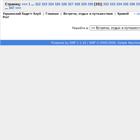
Страниц:
«««
1
...
322
323
324
325
326
327
328
329
330
[
331
]
332
333
334
335
336
33
...
347
»»»
Украинский Кадетт Клуб
|
Главная
|
Встречи, отдых и путешествия
|
Кривой
« п
Рог!
Перейти в:
Powered by SMF 1.1.19
|
SMF © 2006-2008, Simple Machin