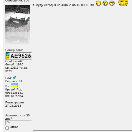
Сообщений: 366
Я буду сегодня на Ашане на 16.00-16.30.
Номер авто:
Opel Kadett E,
белый, 1986
г.в.,13S,5-ти дв.
хетч.
Пол:
Возраст: 41
Из:
,
Кривой Рог,
0986138141
0991875554
Регистрация:
27.02.2013
Активность за 30
дней
0%
Offline