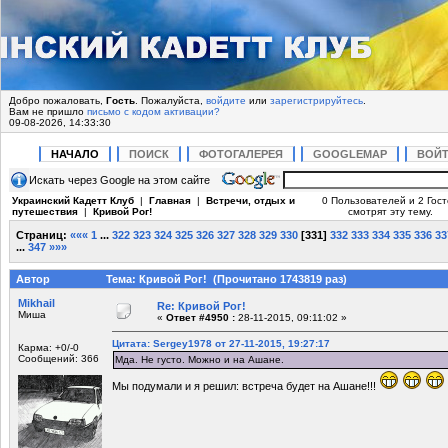
Добро пожаловать,
Гость
. Пожалуйста,
войдите
или
зарегистрируйтесь
.
Вам не пришло
письмо с кодом активации?
09-08-2026, 14:33:30
НАЧАЛО
ПОИСК
ФОТОГАЛЕРЕЯ
GOOGLEMAP
ВОЙ
Искать через Google на этом сайте
Украинский Кадетт Клуб
|
Главная
|
Встречи, отдых и
0 Пользователей и 2 Гос
путешествия
|
Кривой Рог!
смотрят эту тему.
Страниц:
«««
1
...
322
323
324
325
326
327
328
329
330
[
331
]
332
333
334
335
336
33
...
347
»»»
Автор
Тема: Кривой Рог! (Прочитано 1743819 раз)
Mikhail
Re: Кривой Рог!
Миша
«
Ответ #4950 :
28-11-2015, 09:11:02 »
Цитата: Sergey1978 от 27-11-2015, 19:27:17
Карма: +0/-0
Сообщений: 366
Мда. Не густо. Можно и на Ашане.
Мы подумали и я решил: встреча будет на Ашане!!!