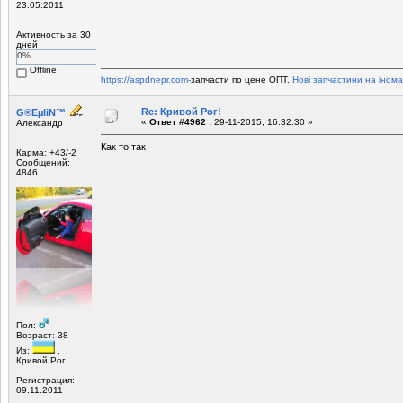
23.05.2011
Активность за 30
дней
0%
Offline
https://aspdnepr.com-
запчасти по цене ОПТ.
Нові запчастини на інома
Re: Кривой Рог!
G®EµliN™
«
Ответ #4962 :
29-11-2015, 16:32:30 »
Александр
Как то так
Карма: +43/-2
Сообщений:
4846
Пол:
Возраст: 38
Из:
,
Кривой Рог
Регистрация:
09.11.2011