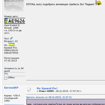
ЮГОКа, могу подобрать желающих прибыть без "Кадика"
Номер авто:
Opel Kadett E,
белый, 1986
г.в.,13S,5-ти дв.
хетч.
Пол:
Возраст: 41
Из:
,
Кривой Рог,
0986138141
0991875554
Регистрация:
27.02.2013
Активность за 30
дней
0%
Offline
ЕвгенийКР
Re: Кривой Рог!
«
Ответ #4959 :
28-11-2015, 17:07:23 »
Карма: +29/-3
Цитата: tencore от 28-11-2015, 11:37:11
Сообщений:
1692
эмм...сегодня или завтра?я же не знаю когда вы всегда собираете