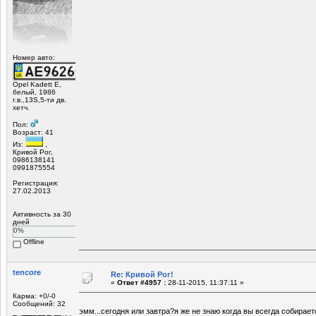
Номер авто:
Opel Kadett E,
белый, 1986
г.в.,13S,5-ти дв.
хетч.
Пол:
Возраст: 41
Из:
,
Кривой Рог,
0986138141
0991875554
Регистрация:
27.02.2013
Активность за 30
дней
0%
Offline
tencore
Re: Кривой Рог!
«
Ответ #4957 :
28-11-2015, 11:37:11 »
Карма: +0/-0
Сообщений: 32
эмм...сегодня или завтра?я же не знаю когда вы всегда собирае