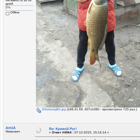
Активность за 30
дней
0%
Offline
DGsdadajlEk.jpg
(168.41 Кб, 607x1080 - просмотрено 720 раз.)
ArtUA
Re: Кривой Рог!
Никалаич
«
Ответ #4964 :
07-12-2015, 15:14:14 »