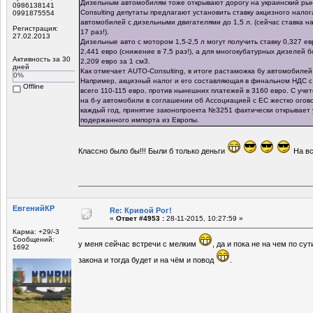
Дизельным автомобилям тоже открывают дорогу на украинский ры
0986138141
Consulting депутаты предлагают установить ставку акцизного налог
0991875554
автомобилей с дизельными двигателями до 1,5 л. (сейчас ставка н
Регистрация:
17 раз!).
27.02.2013
Дизельные авто с мотором 1,5-2,5 л могут получить ставку 0,327 е
2,441 евро (снижение в 7,5 раз!), а для многокубатурных дизелей бо
Активность за 30
2,209 евро за 1 см3.
дней
Как отмечает AUTO-Consulting, в итоге растаможка бу автомобилей
0%
Например, акцизный налог и его составляющая в финальном НДС с 
Offline
всего 110-115 евро, против нынешних платежей в 3160 евро. С учет
на б-у автомобили в соглашении об Ассоциацией с ЕС жестко огов
каждый год, принятие законопроекта №3251 фактически открывает 
подержанного импорта из Европы.
Классно было бы!!! Были б только деньги
На в
ЕвгенийКР
Re: Кривой Рог!
«
Ответ #4953 :
28-11-2015, 10:27:59 »
Карма: +29/-3
Сообщений:
у меня сейчас встречи с мелким
, да и пока не на чем по су
1692
закона и тогда будет и на чём и повод
.