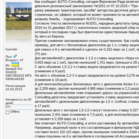
Как сообщает AUTO-Consulting, сегодня Верховная Рада включил
довольно резонансный законопроект №3251 от 07.10.2015 г "Про
ринку вживаних транспортних засобів" авторства десятков депута
страничках, но эффект, который он может произвести на автомо
разрыву бомбы, - подчеркивает AUTO-Consulting.
Согласно текста законопроекта №3251, народные депутаты предла
2016 по 31 декабря 2017 г) значительно снизить акцизный сбор 
который в последние годы был фактически единственным барье
бу авто из Европы.
Притом снижение запланировано очень существенное. Как сообщ
примеру, для авто с бензиновым двигателем до 1 л, ставку акциз
hyundai
для новых и б-у автомобилей и сделать ее 0,102 евро за 1 см3, пр
(!!!) раз.
Пол:
Для автомобилей с двигателем 1-1,5 л ставку акцизного сбора хо
Возраст: 47
0,063 евро за 1 см3, против нынешней 1,761 евро. (меньше в 28 р
Из:
,
С авто объемом 1,5-2,2 л ставка акциза предлагается на уровне 0
Кривой Рог
(снижение в 9 раз!).
DJUICE
На авто с объемом 2,2-3 л акциз предлагается на уровне 0,276 ев
0987382825 MTS
0959149195
(снижение в 18 раз!).
А для многокубатурных бензиновых авто с двигателем более 3 л
Регистрация:
до 2,209 евро, против нынешней 4,985 евро (снижение в 2,2 раза)
10.03.2012
Дизельным автомобилям тоже открывают дорогу на украинский 
Consulting депутаты предлагают установить ставку акцизного нал
Активность за 30
автомобилей с дизельными двигателями до 1,5 л. (сейчас ставка
дней
в 17 раз!).
0%
Дизельные авто с мотором 1,5-2,5 л могут получить ставку 0,327 
Offline
нынешних 2,441 евро (снижение в 7,5 раз!), а для многокубатурн
установят в 2,209 евро за 1 см3.
Как отмечает AUTO-Consulting, в итоге растаможка бу автомоби
Например, акцизный налог и его составляющая в финальном НДС
составит всего 110-115 евро, против нынешних платежей в 3160 е
ставка пошлины на б-у автомобили в соглашении об Ассоциацией