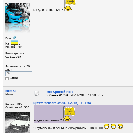
когда и во сколько?
Пол:
Из:
,
Кривой Рог
Регистрация:
01.11.2015
Активность за 30
дней
0%
Offline
Mikhail
Re: Кривой Рог!
Миша
«
Ответ #4956 :
28-11-2015, 11:28:56 »
Цитата: tencore от 28-11-2015, 11:11:04
Карма: +0/-0
Сообщений: 366
когда и во сколько?
Я думаю как и раньше собирались -- на 16.00