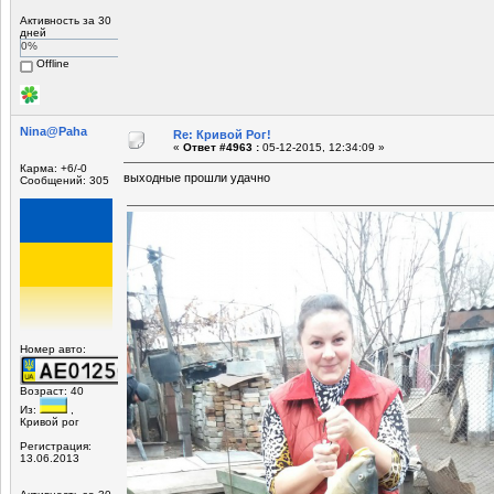
Активность за 30
дней
0%
Offline
Nina@Paha
Re: Кривой Рог!
«
Ответ #4963 :
05-12-2015, 12:34:09 »
Карма: +6/-0
выходные прошли удачно
Сообщений: 305
Номер авто:
Возраст: 40
Из:
,
Кривой рог
Регистрация:
13.06.2013