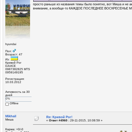
просто раньше из названия темы было понятно, вот Миша и не а
внимание, а вообще-то КАЖДОЕ ПОСЛЕДНЕЕ ВОСКРЕСЕНЬЕ М
hyundai
Пол:
Возраст: 47
Из:
,
Кривой Рог
DJUICE
0987382825 MTS
0959149195
Регистрация:
10.03.2012
Активность за 30
дней
0%
Offline
Mikhail
Re: Кривой Рог!
Миша
«
Ответ #4960 :
29-11-2015, 10:08:59 »
Карма: +0/-0