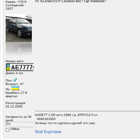
Ух ты,класссс!!! Сколько вес? Где поймали?
Карма: +72/-0
Сообщений:
2937
Номер авто:
Давно я тут..
Пол:
Возраст: 47
Из:
,
Кривбасс,17-й
квартал
Регистрация:
20.12.2009
KADETT 1.6D хетч,1986 г.р.,КПП-F13 5-ст.
Активность за 30
0680181605
дней
Хочешь что-то сделать,сделай это сам..
0%
Offline
Мой Бортовик