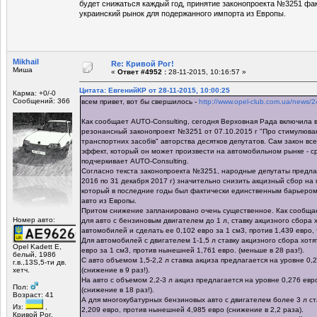
будет снижаться каждый год, принятие законопроекта №3251 фа
украинский рынок для подержанного импорта из Европы.
Mikhail
Re: Кривой Рог!
Миша
«
Ответ #4952 :
28-11-2015, 10:16:57 »
Цитата: ЕвгенийКР от 28-11-2015, 10:00:25
Карма: +0/-0
Сообщений: 366
всем привет, вот бы свершилось -
http://www.opel-club.com.ua/news/
Как сообщает AUTO-Consulting, сегодня Верховная Рада включила в
резонансный законопроект №3251 от 07.10.2015 г "Про стимулюван
транспортних засобів" авторства десятков депутатов. Сам закон все
эффект, который он может произвести на автомобильном рынке - с
подчеркивает AUTO-Consulting.
Согласно текста законопроекта №3251, народные депутаты предлаг
2016 по 31 декабря 2017 г) значительно снизить акцизный сбор н
который в последние годы был фактически единственным барьером
авто из Европы.
Притом снижение запланировано очень существенное. Как сообщает
Номер авто:
для авто с бензиновым двигателем до 1 л, ставку акцизного сбора х
автомобилей и сделать ее 0,102 евро за 1 см3, против 1,439 евро, то
Для автомобилей с двигателем 1-1,5 л ставку акцизного сбора хотя
Opel Kadett E,
евро за 1 см3, против нынешней 1,761 евро. (меньше в 28 раз!).
белый, 1986
С авто объемом 1,5-2,2 л ставка акциза предлагается на уровне 0,2
г.в.,13S,5-ти дв.
(снижение в 9 раз!).
хетч.
На авто с объемом 2,2-3 л акциз предлагается на уровне 0,276 евр
Пол:
(снижение в 18 раз!).
Возраст: 41
А для многокубатурных бензиновых авто с двигателем более 3 л ст
Из:
,
2,209 евро, против нынешней 4,985 евро (снижение в 2,2 раза).
Кривой Рог,