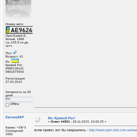
Номер авто:
Opel Kadett E,
белый, 1986
г.в.,13S,5-ти дв.
хетч.
Пол:
Возраст: 41
Из:
,
Кривой Рог,
0986138141
0991875554
Регистрация:
27.02.2013
Активность за 30
дней
0%
Offline
ЕвгенийКР
Re: Кривой Рог!
«
Ответ #4951 :
28-11-2015, 10:00:25 »
Карма: +29/-3
всем привет, вот бы свершилось -
http://www.opel-club.com.ua/ne
Сообщений:
1692