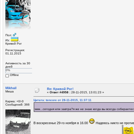
Пол:
Из:
,
Кривой Рог
Регистрация:
01.11.2015
Активность за 30
дней
0%
Offline
Mikhail
Re: Кривой Рог!
Миша
«
Ответ #4958 :
28-11-2015, 13:01:23 »
Цитата: tencore от 28-11-2015, 11:37:11
Карма: +0/-0
Сообщений: 366
эмм...сегодня или завтра?я же не знаю когда вы всегда собираете
В воскресенье 29-го ноября в 16.00
Надеюсь никто не проти