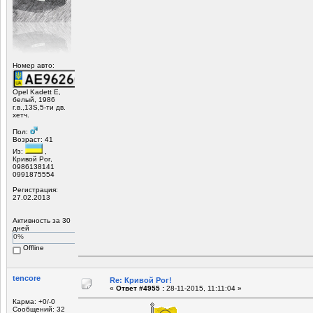
Номер авто:
Opel Kadett E,
белый, 1986
г.в.,13S,5-ти дв.
хетч.
Пол:
Возраст: 41
Из:
,
Кривой Рог,
0986138141
0991875554
Регистрация:
27.02.2013
Активность за 30
дней
0%
Offline
tencore
Re: Кривой Рог!
«
Ответ #4955 :
28-11-2015, 11:11:04 »
Карма: +0/-0
Сообщений: 32