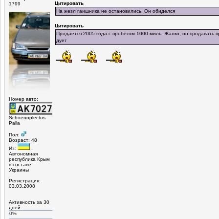
Цитировать
1799
На жезл гаишника не остановились. Он обиделся
Цитировать
Продается 2005 года с пробегом 1000 миль. Жалко, но продавать п
дует
Номер авто:
Schoenoplectus
Palla
Пол:
Возраст: 48
Из:
,
Автономная
республика Крым
в составе
Украины
Регистрация:
03.03.2008
Активность за 30
дней
0%