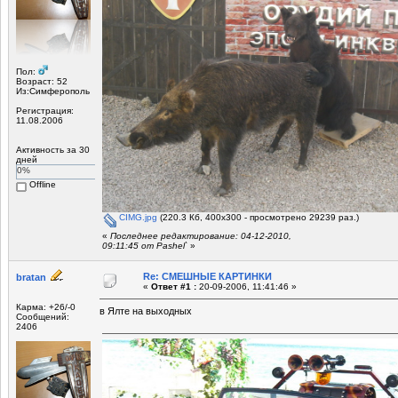
Пол:
Возраст: 52
Из:Симферополь
Регистрация:
11.08.2006
Активность за 30
дней
0%
Offline
CIMG.jpg
(220.3 Кб, 400x300 - просмотрено 29239 раз.)
«
Последнее редактирование: 04-12-2010,
09:11:45 от Pashel`
»
Re: СМЕШНЫЕ КАРТИНКИ
bratan
«
Ответ #1 :
20-09-2006, 11:41:46 »
Карма: +26/-0
в Ялте на выходных
Сообщений:
2406