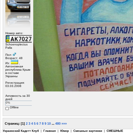
Номер авто:
Schoenoplectus
Palla
Пол:
Возраст: 48
Из:
,
Автономная
республика Крым
в составе
Украины
Регистрация:
03.03.2008
Активность за 30
дней
0%
Offline
Страниц:
[
1
]
2
3
4
5
6
7
8
9
10
...
480
»»»
Украинский Кадетт Клуб
|
Главная
|
Юмор
|
Смешные картинки
|
СМЕШНЫЕ