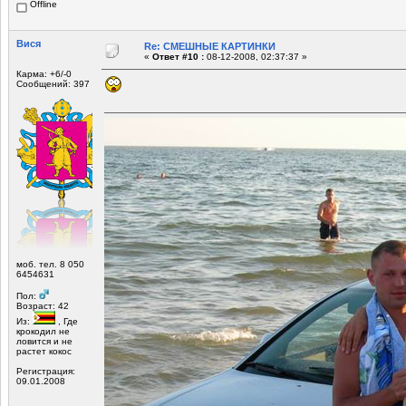
Offline
Вися
Re: СМЕШНЫЕ КАРТИНКИ
«
Ответ #10 :
08-12-2008, 02:37:37 »
Карма: +6/-0
Сообщений: 397
моб. тел. 8 050
6454631
Пол:
Возраст: 42
Из:
, Где
крокодил не
ловится и не
растет кокос
Регистрация:
09.01.2008