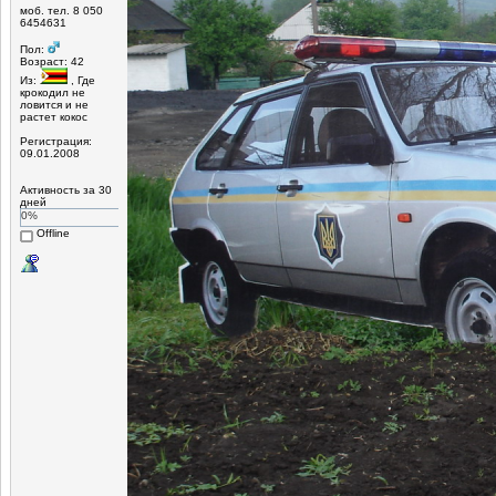
моб. тел. 8 050
6454631
Пол:
Возраст: 42
Из:
, Где
крокодил не
ловится и не
растет кокос
Регистрация:
09.01.2008
Активность за 30
дней
0%
Offline