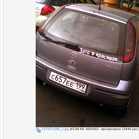
1215071165_1.jpg
(43.68 Кб, 400x533 - просмотрено 13446 раз.