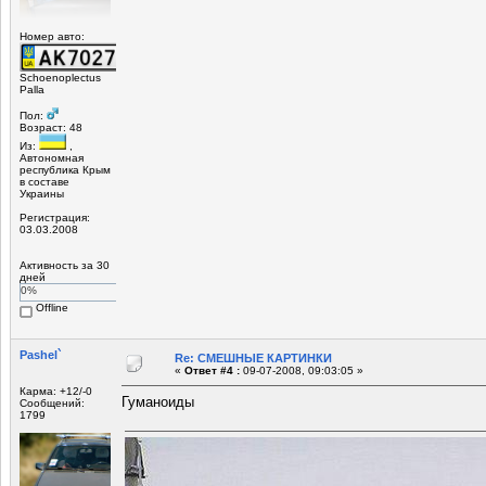
Номер авто:
Schoenoplectus
Palla
Пол:
Возраст: 48
Из:
,
Автономная
республика Крым
в составе
Украины
Регистрация:
03.03.2008
Активность за 30
дней
0%
Offline
Pashel`
Re: СМЕШНЫЕ КАРТИНКИ
«
Ответ #4 :
09-07-2008, 09:03:05 »
Карма: +12/-0
Гуманоиды
Сообщений:
1799