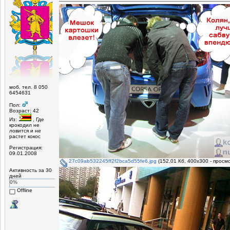
моб. тел. 8 050
6454631
Пол:
Возраст: 42
Из:
, Где
крокодил не
ловится и не
растет кокос
Регистрация:
09.01.2008
27c09ab532245ff2f2bca5d55fe6.jpg
(152.01 Кб, 400x300 - просм
Активность за 30
дней
0%
Offline