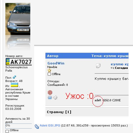
Номер авто:
Schoenoplectus
Palla
Пол:
Возраст: 48
Из:
,
Автономная
республика Крым
в составе
Украины
Регистрация:
03.03.2008
Активность за 30
дней
Adett GSI.JPG
(12.67 Кб, 391x259 - просмотрено 15053 раз.)
0%
Offline