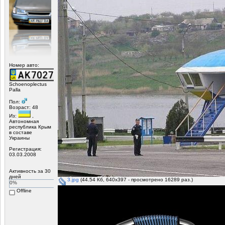
Номер авто:
Schoenoplectus
Palla
Пол:
Возраст: 48
Из:
,
Автономная
республика Крым
в составе
Украины
Регистрация:
03.03.2008
Активность за 30
дней
3.jpg
(44.54 Кб, 640x397 - просмотрено 16289 раз.)
0%
Offline