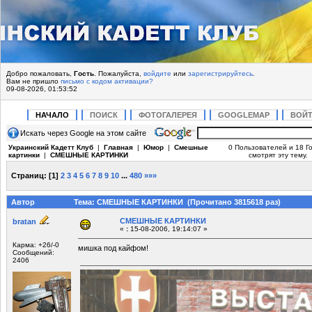
Добро пожаловать,
Гость
. Пожалуйста,
войдите
или
зарегистрируйтесь
.
Вам не пришло
письмо с кодом активации?
09-08-2026, 01:53:52
НАЧАЛО
ПОИСК
ФОТОГАЛЕРЕЯ
GOOGLEMAP
ВОЙ
Искать через Google на этом сайте
Украинский Кадетт Клуб
|
Главная
|
Юмор
|
Смешные
0 Пользователей и 18 Г
картинки
|
СМЕШНЫЕ КАРТИНКИ
смотрят эту тему.
Страниц:
[
1
]
2
3
4
5
6
7
8
9
10
...
480
»»»
Автор
Тема: СМЕШНЫЕ КАРТИНКИ (Прочитано 3815618 раз)
СМЕШНЫЕ КАРТИНКИ
bratan
«
:
15-08-2006, 19:14:07 »
Карма: +26/-0
мишка под кайфом!
Сообщений:
2406