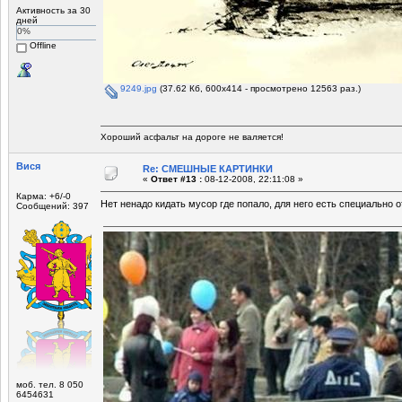
Активность за 30
дней
0%
Offline
9249.jpg
(37.62 Кб, 600x414 - просмотрено 12563 раз.)
Хороший асфальт на дороге не валяется!
Вися
Re: СМЕШНЫЕ КАРТИНКИ
«
Ответ #13 :
08-12-2008, 22:11:08 »
Карма: +6/-0
Нет ненадо кидать мусор где попало, для него есть специально о
Сообщений: 397
моб. тел. 8 050
6454631