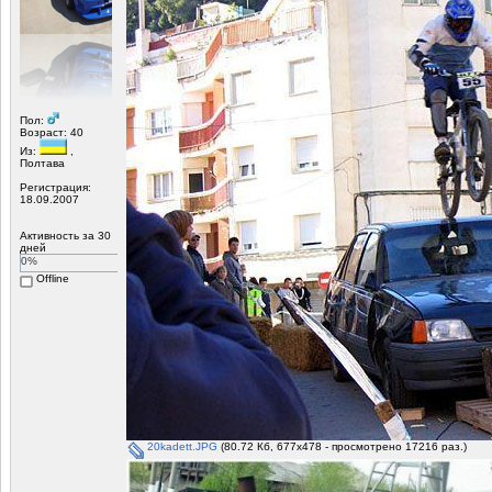
Пол:
Возраст: 40
Из:
,
Полтава
Регистрация:
18.09.2007
Активность за 30
дней
0%
Offline
20kadett.JPG
(80.72 Кб, 677x478 - просмотрено 17216 раз.)