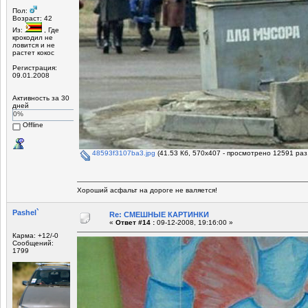
Пол:
Возраст: 42
Из:
, Где
крокодил не
ловится и не
растет кокос
Регистрация:
09.01.2008
Активность за 30
дней
0%
Offline
48593f3107ba3.jpg
(41.53 Кб, 570x407 - просмотрено 12591 раз.
Хороший асфальт на дороге не валяется!
Pashel`
Re: СМЕШНЫЕ КАРТИНКИ
«
Ответ #14 :
09-12-2008, 19:16:00 »
Карма: +12/-0
Сообщений:
1799