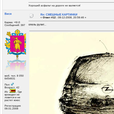
Хороший асфальт на дороге не валяется!
Вися
Re: СМЕШНЫЕ КАРТИНКИ
«
Ответ #12 :
08-12-2008, 20:59:46 »
Карма: +6/-0
опель рулит...
Сообщений: 397
моб. тел. 8 050
6454631
Пол:
Возраст: 42
Из:
, Где
крокодил не
ловится и не
растет кокос
Регистрация:
09.01.2008