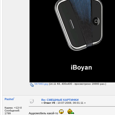
587983.jpg
(14.11 Кб, 400x400 - просмотрено 16660 раз.)
Pashel`
Re: СМЕШНЫЕ КАРТИНКИ
«
Ответ #5 :
10-07-2008, 06:01:11 »
Карма: +12/-0
Сообщений:
Аццкомобиль какой-то
1799