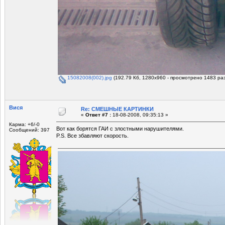
15082008(002).jpg
(192.79 Кб, 1280x960 - просмотрено 1483 раз
Вися
Re: СМЕШНЫЕ КАРТИНКИ
«
Ответ #7 :
18-08-2008, 09:35:13 »
Карма: +6/-0
Вот как борятся ГАИ с злостными нарушителями.
Сообщений: 397
P.S. Все збавляют скорость.