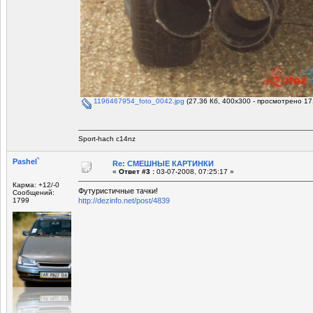
1196467954_foto_0042.jpg
(27.36 Кб, 400x300 - просмотрено 17
Sport-hach c14nz
Pashel`
Re: СМЕШНЫЕ КАРТИНКИ
«
Ответ #3 :
03-07-2008, 07:25:17 »
Карма: +12/-0
Футуристичные тачки!
Сообщений:
1799
http://dezinfo.net/post/4839