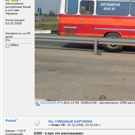
Из:
,
Автономная
республика Крым
в составе
Украины
Регистрация:
03.03.2008
Активность за 30
дней
0%
Offline
DSC00646.JPG
(814.13 Кб, 2048x1536 - просмотрено 1596 раз.)
Pashel`
Re: СМЕШНЫЕ КАРТИНКИ
«
Ответ #9 :
01-11-2008, 20:23:28 »
Карма: +12/-0
G500 - я про это рассказывал:
Сообщений: