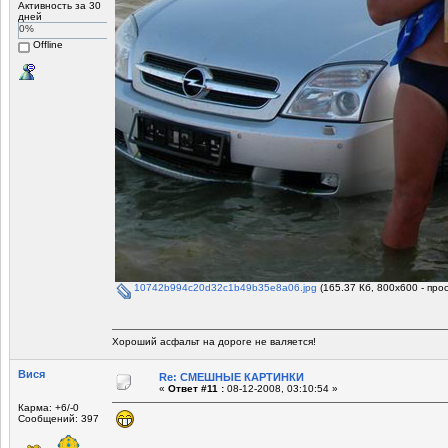
Активность за 30
дней
0%
Offline
10742b994c20d32c1b49b35e8a06.jpg
(165.37 Кб, 800x600 - про
Хороший асфальт на дороге не валяется!
Вися
Re: СМЕШНЫЕ КАРТИНКИ
«
Ответ #11 :
08-12-2008, 03:10:54 »
Карма: +6/-0
Сообщений: 397