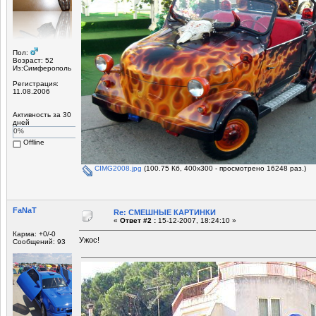
Пол:
Возраст: 52
Из:Симферополь
Регистрация:
11.08.2006
Активность за 30
дней
0%
Offline
CIMG2008.jpg
(100.75 Кб, 400x300 - просмотрено 16248 раз.)
FaNaT
Re: СМЕШНЫЕ КАРТИНКИ
«
Ответ #2 :
15-12-2007, 18:24:10 »
Карма: +0/-0
Ужос!
Сообщений: 93