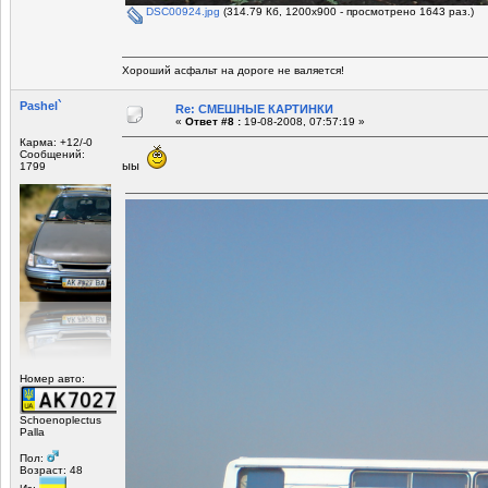
DSC00924.jpg
(314.79 Кб, 1200x900 - просмотрено 1643 раз.)
Хороший асфальт на дороге не валяется!
Pashel`
Re: СМЕШНЫЕ КАРТИНКИ
«
Ответ #8 :
19-08-2008, 07:57:19 »
Карма: +12/-0
Сообщений:
ыы
1799
Номер авто:
Schoenoplectus
Palla
Пол:
Возраст: 48