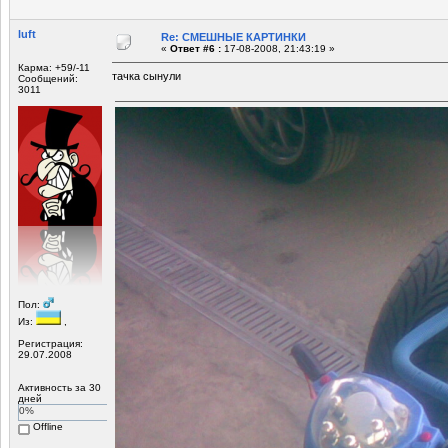
luft
Re: СМЕШНЫЕ КАРТИНКИ
«
Ответ #6 :
17-08-2008, 21:43:19 »
Карма: +59/-11
тачка сынули
Сообщений:
3011
Пол:
Из:
,
Регистрация:
29.07.2008
Активность за 30
дней
0%
Offline