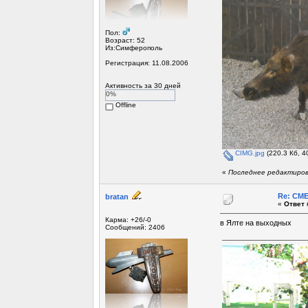
Пол:
Возраст: 52
Из:Симферополь
Регистрация: 11.08.2006
Активность за 30 дней
0%
Offline
CIMG.jpg
(220.3 Кб, 4
«
Последнее редактирова
Re: СМ
bratan
«
Ответ 
Карма: +26/-0
в Ялте на выходных
Сообщений: 2406