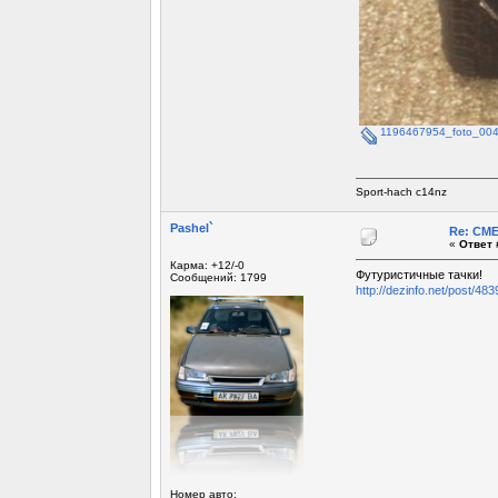
1196467954_foto_004
Sport-hach c14nz
Pashel`
Re: СМ
«
Ответ 
Карма: +12/-0
Футуристичные тачки!
Сообщений: 1799
http://dezinfo.net/post/483
Номер авто: