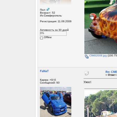
Пол:
Возраст: 52
Из:Симферополь
Регистрация: 11.08.2006
Активность за 30 дней
0%
Offline
CIMG2008.jpg
(100.75
FaNaT
Re: СМ
«
Ответ 
Карма: +0/-0
Ужос!
Сообщений: 93