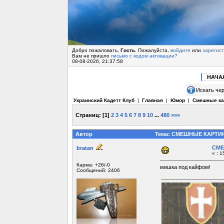
Добро пожаловать,
Гость
. Пожалуйста,
войдите
или
зарегис
Вам не пришло
письмо с кодом активации?
08-08-2026, 21:37:58
НАЧА
Искать чер
Украинский Кадетт Клуб
|
Главная
|
Юмор
|
Смешные ка
Страниц:
[
1
]
2
3
4
5
6
7
8
9
10
...
480
»»»
Автор
Тема: СМЕШНЫЕ КАРТИНК
СМЕ
bratan
«
:
15
Карма: +26/-0
мишка под кайфом!
Сообщений: 2406