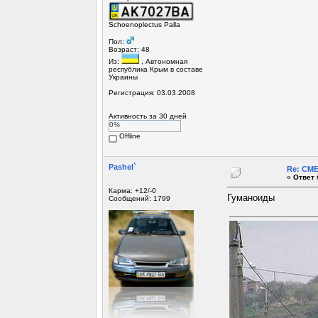
Schoenoplectus Palla
Пол:
Возраст: 48
Из:
, Автономная
республика Крым в составе
Украины
Регистрация: 03.03.2008
Активность за 30 дней
0%
Offline
Pashel`
Re: СМ
«
Ответ 
Карма: +12/-0
Гуманоиды
Сообщений: 1799