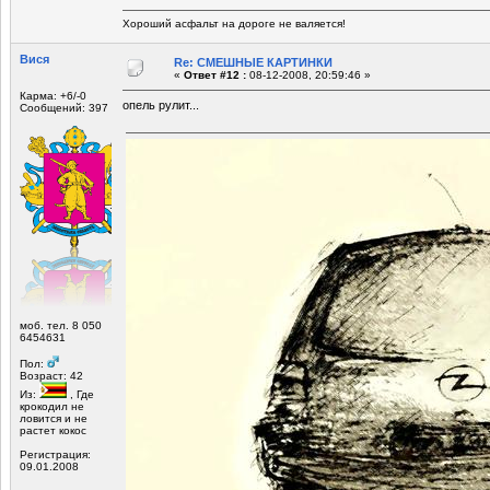
Хороший асфальт на дороге не валяется!
Вися
Re: СМЕШНЫЕ КАРТИНКИ
«
Ответ #12 :
08-12-2008, 20:59:46 »
Карма: +6/-0
опель рулит...
Сообщений: 397
моб. тел. 8 050
6454631
Пол:
Возраст: 42
Из:
, Где
крокодил не
ловится и не
растет кокос
Регистрация:
09.01.2008