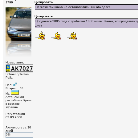
Цитировать
1799
На жезл гаишника не остановились. Он обиделся
Цитировать
Продается 2005 года с пробегом 1000 миль. Жалко, но продавать п
дует
Номер авто:
Schoenoplectus
Palla
Пол:
Возраст: 48
Из:
,
Автономная
республика Крым
в составе
Украины
Регистрация:
03.03.2008
Активность за 30
дней
0%