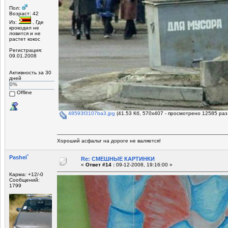
Пол:
Возраст: 42
Из:
, Где
крокодил не
ловится и не
растет кокос
Регистрация:
09.01.2008
Активность за 30
дней
0%
Offline
48593f3107ba3.jpg
(41.53 Кб, 570x407 - просмотрено 12585 раз.
Хороший асфальт на дороге не валяется!
Pashel`
Re: СМЕШНЫЕ КАРТИНКИ
«
Ответ #14 :
09-12-2008, 19:16:00 »
Карма: +12/-0
Сообщений:
1799