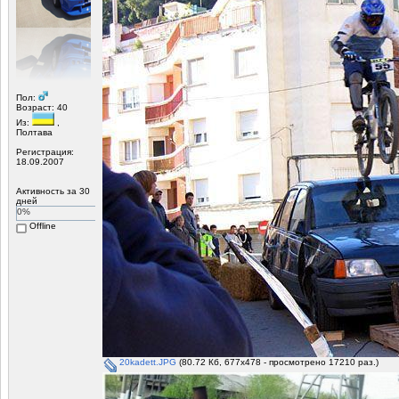
Пол:
Возраст: 40
Из:
,
Полтава
Регистрация:
18.09.2007
Активность за 30
дней
0%
Offline
20kadett.JPG
(80.72 Кб, 677x478 - просмотрено 17210 раз.)