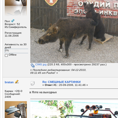
Пол:
Возраст: 52
Из:Симферополь
Регистрация:
11.08.2006
Активность за 30
дней
0%
Offline
CIMG.jpg
(220.3 Кб, 400x300 - просмотрено 29237 раз.)
«
Последнее редактирование: 04-12-2010,
09:11:45 от Pashel`
»
Re: СМЕШНЫЕ КАРТИНКИ
bratan
«
Ответ #1 :
20-09-2006, 11:41:46 »
Карма: +26/-0
в Ялте на выходных
Сообщений:
2406