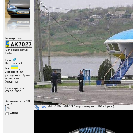
Номер авто:
Schoenoplectus
Palla
Пол:
Возраст: 48
Из:
,
Автономная
республика Крым
в составе
Украины
Регистрация:
03.03.2008
Активность за 30
дней
3.jpg
(44.54 Кб, 640x397 - просмотрено 16277 раз.)
0%
Offline