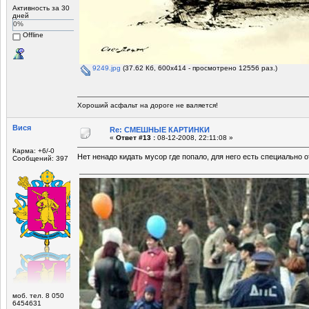
Активность за 30
дней
0%
Offline
9249.jpg
(37.62 Кб, 600x414 - просмотрено 12556 раз.)
Хороший асфальт на дороге не валяется!
Вися
Re: СМЕШНЫЕ КАРТИНКИ
«
Ответ #13 :
08-12-2008, 22:11:08 »
Карма: +6/-0
Нет ненадо кидать мусор где попало, для него есть специально о
Сообщений: 397
моб. тел. 8 050
6454631