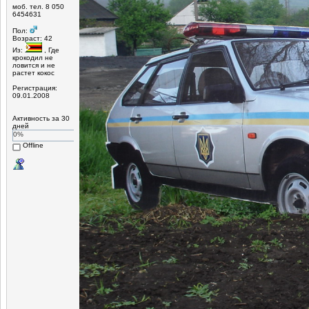
моб. тел. 8 050
6454631
Пол:
Возраст: 42
Из:
, Где
крокодил не
ловится и не
растет кокос
Регистрация:
09.01.2008
Активность за 30
дней
0%
Offline