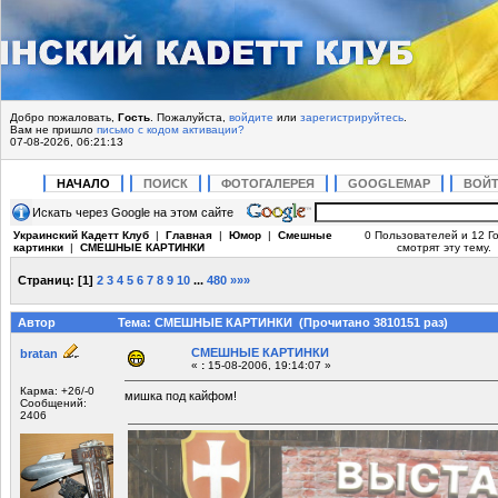
Добро пожаловать,
Гость
. Пожалуйста,
войдите
или
зарегистрируйтесь
.
Вам не пришло
письмо с кодом активации?
07-08-2026, 06:21:13
НАЧАЛО
ПОИСК
ФОТОГАЛЕРЕЯ
GOOGLEMAP
ВОЙ
Искать через Google на этом сайте
Украинский Кадетт Клуб
|
Главная
|
Юмор
|
Смешные
0 Пользователей и 12 Г
картинки
|
СМЕШНЫЕ КАРТИНКИ
смотрят эту тему.
Страниц:
[
1
]
2
3
4
5
6
7
8
9
10
...
480
»»»
Автор
Тема: СМЕШНЫЕ КАРТИНКИ (Прочитано 3810151 раз)
СМЕШНЫЕ КАРТИНКИ
bratan
«
:
15-08-2006, 19:14:07 »
Карма: +26/-0
мишка под кайфом!
Сообщений:
2406