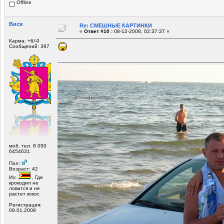
Offline
Вися
Re: СМЕШНЫЕ КАРТИНКИ
«
Ответ #10 :
08-12-2008, 02:37:37 »
Карма: +6/-0
Сообщений: 397
моб. тел. 8 050
6454631
Пол:
Возраст: 42
Из:
, Где
крокодил не
ловится и не
растет кокос
Регистрация:
09.01.2008