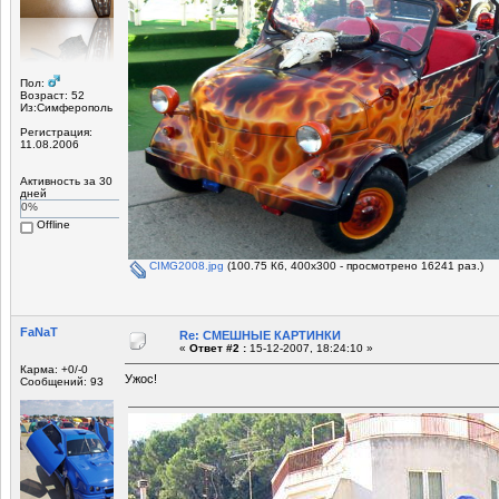
Пол:
Возраст: 52
Из:Симферополь
Регистрация:
11.08.2006
Активность за 30
дней
0%
Offline
CIMG2008.jpg
(100.75 Кб, 400x300 - просмотрено 16241 раз.)
FaNaT
Re: СМЕШНЫЕ КАРТИНКИ
«
Ответ #2 :
15-12-2007, 18:24:10 »
Карма: +0/-0
Ужос!
Сообщений: 93