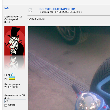
luft
Re: СМЕШНЫЕ КАРТИНКИ
«
Ответ #6 :
17-08-2008, 21:43:19 »
Карма: +59/-11
тачка сынули
Сообщений:
3011
Пол:
Из:
,
Регистрация:
29.07.2008
Активность за 30
дней
0%
Offline