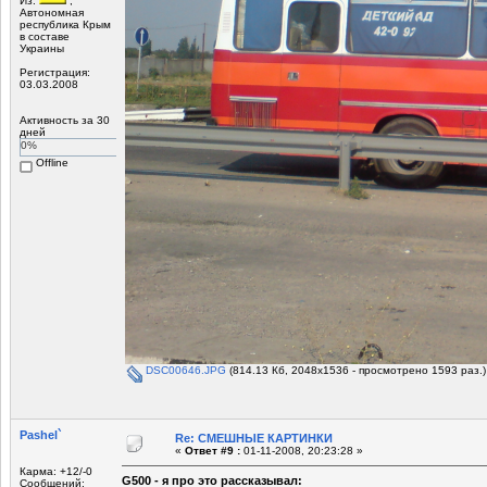
Из:
,
Автономная
республика Крым
в составе
Украины
Регистрация:
03.03.2008
Активность за 30
дней
0%
Offline
DSC00646.JPG
(814.13 Кб, 2048x1536 - просмотрено 1593 раз.)
Pashel`
Re: СМЕШНЫЕ КАРТИНКИ
«
Ответ #9 :
01-11-2008, 20:23:28 »
Карма: +12/-0
G500 - я про это рассказывал:
Сообщений: