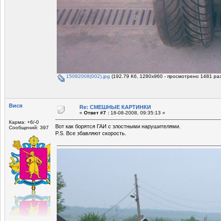
15082008(002).jpg
(192.79 Кб, 1280x960 - просмотрено 1481 раз
Вися
Re: СМЕШНЫЕ КАРТИНКИ
«
Ответ #7 :
18-08-2008, 09:35:13 »
Карма: +6/-0
Вот как борятся ГАИ с злостными нарушителями.
Сообщений: 397
P.S. Все збавляют скорость.