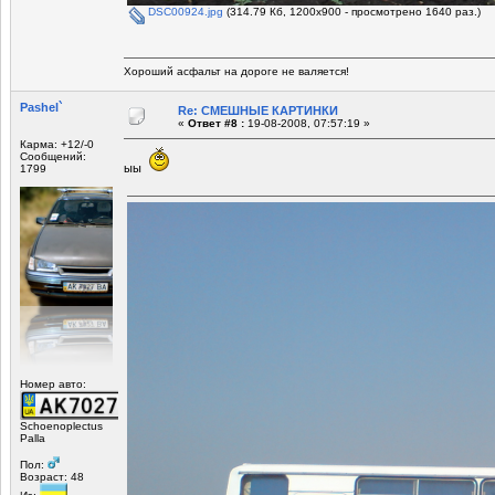
DSC00924.jpg
(314.79 Кб, 1200x900 - просмотрено 1640 раз.)
Хороший асфальт на дороге не валяется!
Pashel`
Re: СМЕШНЫЕ КАРТИНКИ
«
Ответ #8 :
19-08-2008, 07:57:19 »
Карма: +12/-0
Сообщений:
ыы
1799
Номер авто:
Schoenoplectus
Palla
Пол:
Возраст: 48