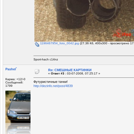
1196467954_foto_0042.jpg
(27.36 Кб, 400x300 - просмотрено 17
Sport-hach c14nz
Pashel`
Re: СМЕШНЫЕ КАРТИНКИ
«
Ответ #3 :
03-07-2008, 07:25:17 »
Карма: +12/-0
Футуристичные тачки!
Сообщений:
1799
http://dezinfo.net/post/4839