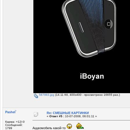
587983.jpg
(14.11 Кб, 400x400 - просмотрено 16655 раз.)
Pashel`
Re: СМЕШНЫЕ КАРТИНКИ
«
Ответ #5 :
10-07-2008, 06:01:11 »
Карма: +12/-0
Сообщений:
Аццкомобиль какой-то
1799