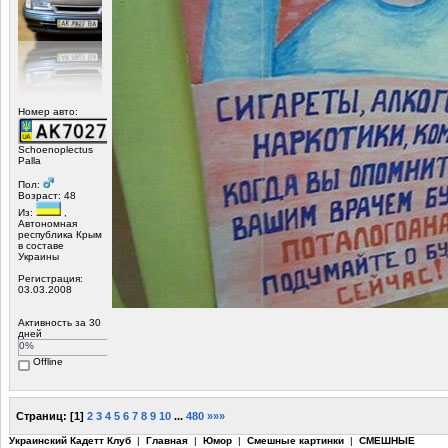
Номер авто:
Schoenoplectus
Palla
Пол:
Возраст: 48
Из:
,
Автономная
республика Крым
в составе
Украины
Регистрация:
03.03.2008
Активность за 30
дней
0%
Offline
Страниц:
[
1
]
2
3
4
5
6
7
8
9
10
...
480
»»»
Украинский Кадетт Клуб
|
Главная
|
Юмор
|
Смешные картинки
|
СМЕШНЫЕ