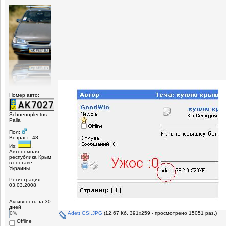
Номер авто:
Schoenoplectus
Palla
Пол:
Возраст: 48
Из:
,
Автономная
республика Крым
в составе
Украины
Регистрация:
03.03.2008
Активность за 30
дней
Adett GSI.JPG
(12.67 Кб, 391x259 - просмотрено 15051 раз.)
0%
Offline