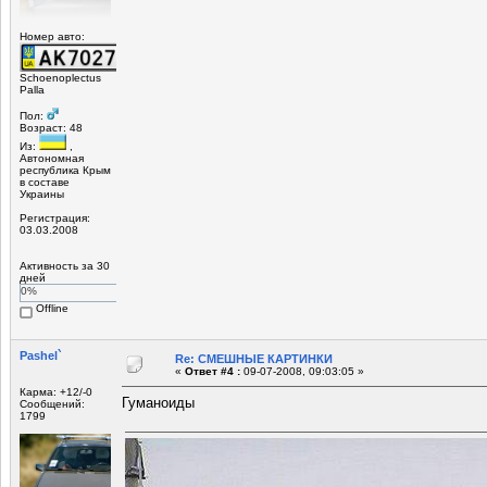
Номер авто:
Schoenoplectus
Palla
Пол:
Возраст: 48
Из:
,
Автономная
республика Крым
в составе
Украины
Регистрация:
03.03.2008
Активность за 30
дней
0%
Offline
Pashel`
Re: СМЕШНЫЕ КАРТИНКИ
«
Ответ #4 :
09-07-2008, 09:03:05 »
Карма: +12/-0
Гуманоиды
Сообщений:
1799