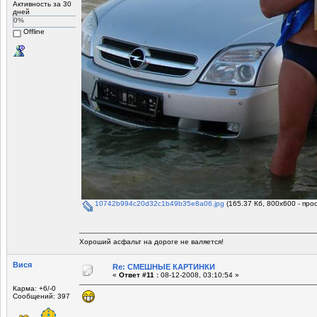
Активность за 30
дней
0%
Offline
10742b994c20d32c1b49b35e8a06.jpg
(165.37 Кб, 800x600 - про
Хороший асфальт на дороге не валяется!
Вися
Re: СМЕШНЫЕ КАРТИНКИ
«
Ответ #11 :
08-12-2008, 03:10:54 »
Карма: +6/-0
Сообщений: 397