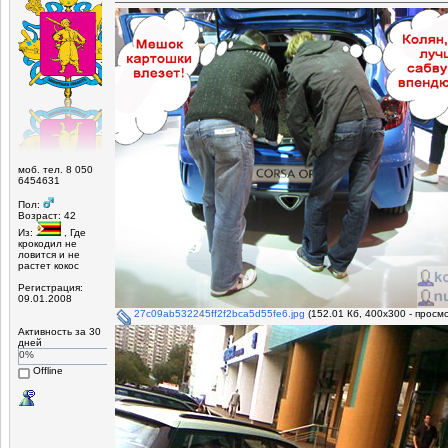
моб. тел. 8 050
6454631
Пол:
Возраст: 42
Из:
, Где
крокодил не
ловится и не
растет кокос
Регистрация:
09.01.2008
27c09ab532245ff2f2bca5d55fe6.jpg
(152.01 Кб, 400x300 - просм
Активность за 30
дней
0%
Offline