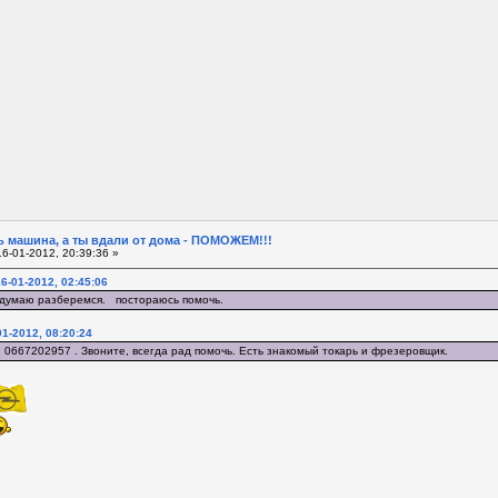
 машина, а ты вдали от дома - ПОМОЖЕМ!!!
6-01-2012, 20:39:36 »
6-01-2012, 02:45:06
 думаю разберемся. постораюсь помочь.
1-2012, 08:20:24
 0667202957 . Звоните, всегда рад помочь. Есть знакомый токарь и фрезеровщик.