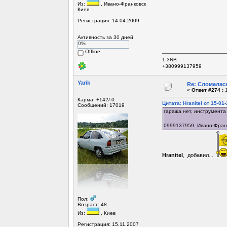
Из:
, Ивано-Франковск
Киев
Регистрация: 14.04.2009
Активность за 30 дней
0%
Offline
1.3NB
+380999137959
Yarik
Re: Сломалась
«
Ответ #274 :
1
Карма: +142/-0
Цитата: Hranitel от 15-01
Сообщений: 17019
гаража нет, инструмента
0999137959 Ивано-Фран
Hranitel
, добавил...
Пол:
Возраст: 48
Из:
, Киев
Регистрация: 15.11.2007