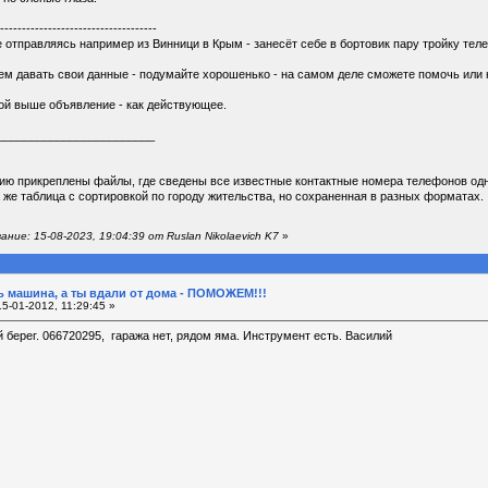
------------------------------------
е отправляясь например из Винници в Крым - занесёт себе в бортовик пару тройку тел
ем давать свои данные - подумайте хорошенько - на самом деле сможете помочь или не
ой выше объявление - как действующее.
________________________
ию прикреплены файлы, где сведены все известные контактные номера телефонов одн
а же таблица с сортировкой по городу жительства, но сохраненная в разных форматах.
ие: 15-08-2023, 19:04:39 от Ruslan Nikolaevich K7
»
 машина, а ты вдали от дома - ПОМОЖЕМ!!!
5-01-2012, 11:29:45 »
 берег. 066720295, гаража нет, рядом яма. Инструмент есть. Василий