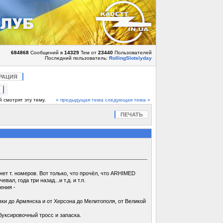
684868
Сообщений в
14329
Тем от
23440
Пользователей
Последний пользователь:
RollingSlotslyday
РАЦИЯ
 смотрят эту тему.
« предыдущая тема
следующая тема »
ПЕЧАТЬ
нет т. номеров. Вот только, что прочёл, что ARHIMED
, года три назад...и т.д. и т.п.
ения -
ки до Армянска и от Херсона до Мелитополя, от Великой
 буксировочный тросс и запаска.