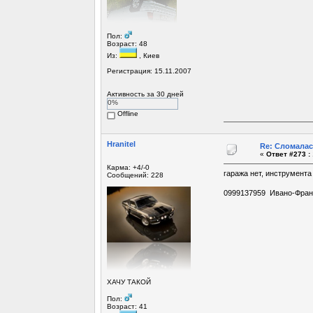
Пол:
Возраст: 48
Из:
, Киев
Регистрация: 15.11.2007
Активность за 30 дней
0%
Offline
Hranitel
Re: Сломалас
«
Ответ #273 :
Карма: +4/-0
гаража нет, инструмента
Сообщений: 228
0999137959 Ивано-Фран
ХАЧУ ТАКОЙ
Пол:
Возраст: 41