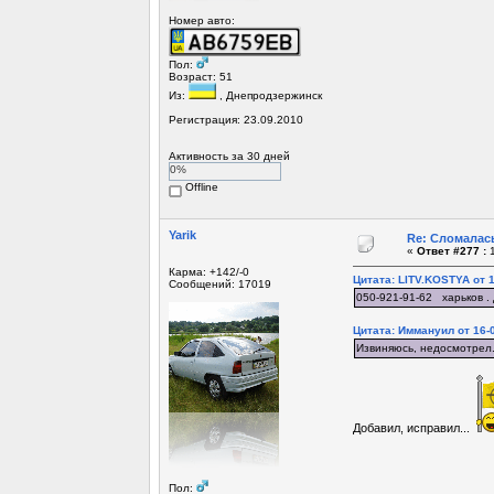
Номер авто:
Пол:
Возраст: 51
Из:
, Днепродзержинск
Регистрация: 23.09.2010
Активность за 30 дней
0%
Offline
Yarik
Re: Сломалась
«
Ответ #277 :
1
Карма: +142/-0
Цитата: LITV.KOSTYA от 1
Сообщений: 17019
050-921-91-62 харьков .
Цитата: Иммануил от 16-0
Извиняюсь, недосмотрел.
Добавил, исправил...
Пол: