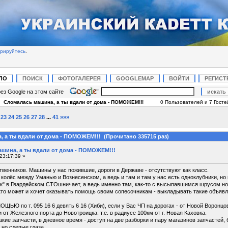
трируйтесь
.
ЛО
ПОИСК
ФОТОГАЛЕРЕЯ
GOOGLEMAP
ВОЙТИ
РЕГИСТ
ез Google на этом сайте
|
Сломалась машина, а ты вдали от дома - ПОМОЖЕМ!!!
0 Пользователей и 7 Гостей
23
24
25
26
27
28
...
41
»»»
, а ты вдали от дома - ПОМОЖЕМ!!! (Прочитано 335715 раз)
шина, а ты вдали от дома - ПОМОЖЕМ!!!
23:17:39 »
твенников. Машины у нас пожившие, дороги в Державе - отсутствуют как класс.
 колёс между Уманью и Вознесенском, а ведь и там и там у нас есть одноклубники, но 
 в Гвардейском СТОшничает, а ведь именно там, как-то с высыпавшимся шрусом ночевал
кто может и хочет оказывать помощь своим сопесочникам - выкладывать такие объявл
 по т. 095 16 6 девять 6 16 (Хиби), если у Вас ЧП на дорогах - от Новой Воронцов
от Железного порта до Новотроицка. т.е. в радиусе 100км от г. Новая Каховка.
какие запчасти, в дневное время - доступ на две разборки и пару магазинов запчастей,
 но слепые глаза.