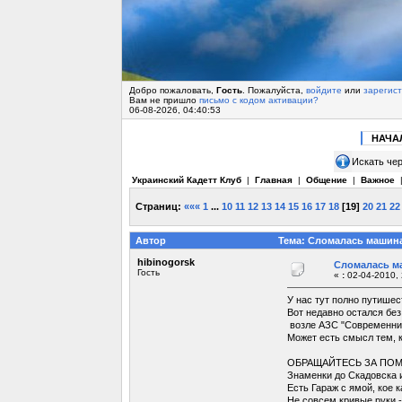
Добро пожаловать,
Гость
. Пожалуйста,
войдите
или
зарегис
Вам не пришло
письмо с кодом активации?
06-08-2026, 04:40:53
НАЧА
Искать чер
Украинский Кадетт Клуб
|
Главная
|
Общение
|
Важное
Страниц:
«««
1
...
10
11
12
13
14
15
16
17
18
[
19
]
20
21
22
Автор
Тема: Сломалась машина
hibinogorsk
Сломалась ма
Гость
«
:
02-04-2010, 
У нас тут полно путишес
Вот недавно остался без
возле АЗС "Современник"
Может есть смысл тем, 
ОБРАЩАЙТЕСЬ ЗА ПОМОЩЬЮ
Знаменки до Скадовска и 
Есть Гараж с ямой, кое 
Не совсем кривые руки -