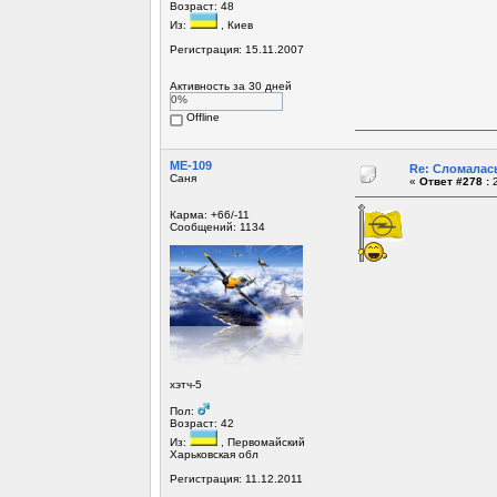
Возраст: 48
Из:
, Киев
Регистрация: 15.11.2007
Активность за 30 дней
0%
Offline
МЕ-109
Re: Сломалась
Саня
«
Ответ #278 :
2
Карма: +66/-11
Сообщений: 1134
хэтч-5
Пол:
Возраст: 42
Из:
, Первомайский
Харьковская обл
Регистрация: 11.12.2011