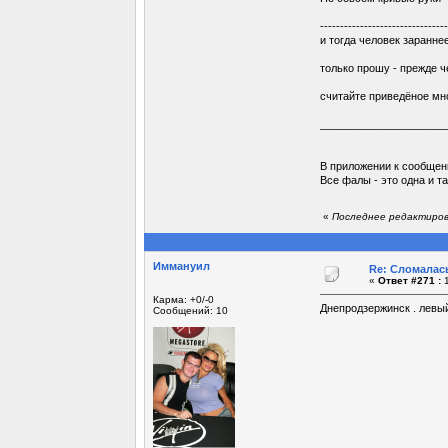
--------------------------------
и тогда человек заранне
только прошу - прежде ч
считайте приведёное мн
_____________________
В приложении к сообщен
Все фалы - это одна и т
«
Последнее редактирован
Иммануил
Re: Сломалась
«
Ответ #271 :
1
Карма: +0/-0
Днепродзержинск . левый
Сообщений: 10