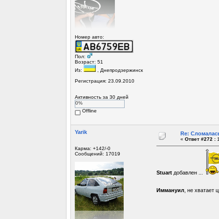
Номер авто:
Пол:
Возраст: 51
Из:
, Днепродзержинск
Регистрация: 23.09.2010
Активность за 30 дней
0%
Offline
Yarik
Re: Сломалась
«
Ответ #272 :
1
Карма: +142/-0
Сообщений: 17019
Stuart
добавлен ...
Иммануил
, не хватает