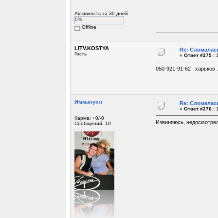
Активность за 30 дней
0%
Offline
LITV.KOSTYA
Re: Сломалась
Гость
«
Ответ #275 :
1
050-921-91-62 харьков 
Иммануил
Re: Сломалась
«
Ответ #276 :
1
Карма: +0/-0
Извиняюсь, недосмотрел.
Сообщений: 10