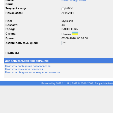
Email:
rodion.leha@mail.ru
Сайт:
Offline
Текущий статус:
Номер авто:
AE9924EI
Пол:
Мужской
Возраст:
43
Город:
ЗАПОРОЖЬЕ
Страна:
Ukraine
Время:
07-08-2026, 08:02:50
0%
Активность за 30 дней:
Подпись:
Дополнительная информация:
Показать сообщения пользователя.
Показать темы пользователя.
Показать общую статистику пользователя.
Powered by SMF 1.1.19
|
SMF © 2006-2008, Simple Machin