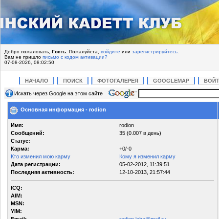
Добро пожаловать,
Гость
. Пожалуйста,
войдите
или
зарегистрируйтесь
.
Вам не пришло
письмо с кодом активации?
07-08-2026, 08:02:50
НАЧАЛО
ПОИСК
ФОТОГАЛЕРЕЯ
GOOGLEMAP
ВОЙ
Искать через Google на этом сайте
Основная информация - rodion
Имя:
rodion
Сообщений:
35 (0.007 в день)
Статус:
Карма:
+0/-0
Кто изменил мою карму
Кому я изменил карму
Дата регистрации:
05-02-2012, 11:39:51
Последняя активность:
12-10-2013, 21:57:44
ICQ:
AIM:
MSN:
YIM: