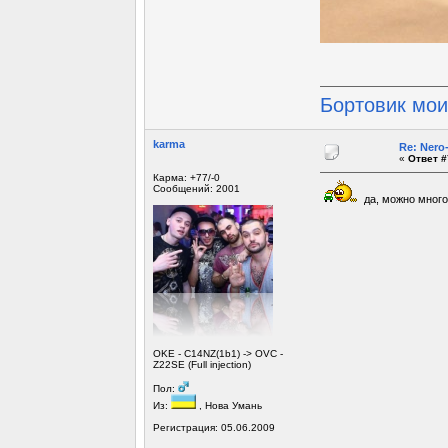
Бортовик мо
karma
Re: Ner
«
Ответ #
Карма: +77/-0
Сообщений: 2001
да, можно много
OKE - С14NZ(1b1) -> OVC -
Z22SE (Full injection)
Пол:
Из:
, Нова Умань
Регистрация: 05.06.2009