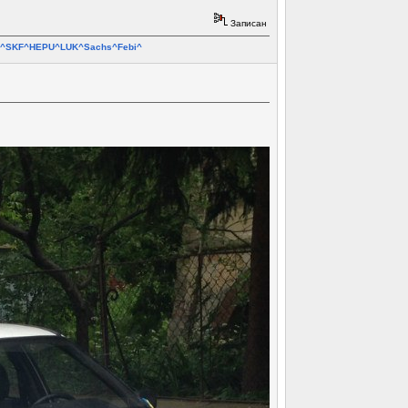
Записан
ar^SKF^HEPU^LUK^Sachs^Febi^