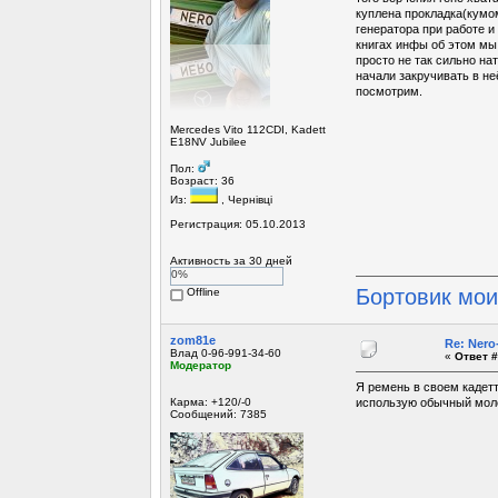
куплена прокладка(кумом
генератора при работе и 
книгах инфы об этом мы 
просто не так сильно на
начали закручивать в не
посмотрим.
Mercedes Vito 112CDI, Kadett
E18NV Jubilee
Пол:
Возраст: 36
Из:
, Чернівці
Регистрация: 05.10.2013
Активность за 30 дней
0%
Бортовик мо
Offline
zom81e
Re: Ner
Влад 0-96-991-34-60
«
Ответ #
Модератор
Я ремень в своем кадетт
Карма: +120/-0
использую обычный моло
Сообщений: 7385