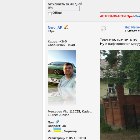
Активность за 30 дней
0%
Offline
АВТОЗАПЧАСТИ Opel
-Ge
Re: Ner
Nero_AF
«
Ответ #
Юра
Тра-та-та, тра-та-та, вот
Карма: +3/-0
Ну и нафотошопил морду
Сообщений: 1048
Mercedes Vito 112CDI, Kadett
E18NV Jubilee
Пол:
Возраст: 36
Из:
, Чернівці
Регистрация: 05.10.2013