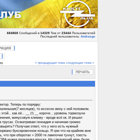
684868
Сообщений в
14329
Тем от
23444
Пользователей
Последний пользователь:
Andrasgc
РАЦИЯ
му.
« предыдущая тема
следующая тема »
ПЕЧАТЬ
ектор. Теперь по порядку:
аленькая(7 месяцев), то иссесно жену с ней положили.
й... как её... __ (!) __ короче... уровень тормозухи
инения, минусовую клемму - вроде всё ок. И решил
 на трусах. Осматриваю геннадия и начинаю громко
ковырять? Получаю ответ, что у него есть нужный
оборвано буксировочное кольцо. Я грю что на крайняк мне
, что при оборотах > 2000 те лампочки тухнут, тоесть
СНОВА нужна прокладка впуска. На следующий день была