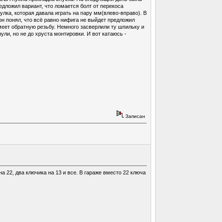
дложил вариант, что ломается болт от перекоса
тулка, которая давала играть на пару мм(влево-вправо). В
он понял, что всё равно нифига не выйдет предложил
меет обратную резьбу. Немного засверлили ту шпильку и
ули, но не до хруста монтировки. И вот катаюсь -
Записан
 22, два ключика на 13 и все. В гараже вместо 22 ключа