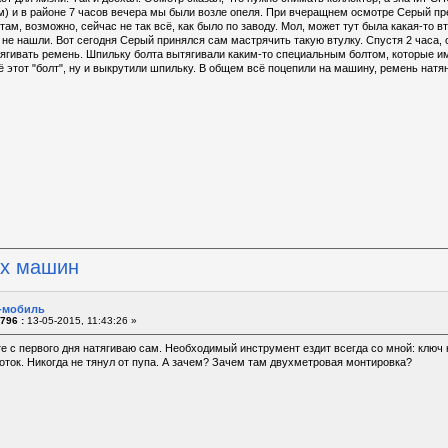
) и в районе 7 часов вечера мы были возле опеля. При вчеращнем осмотре Серый пре
там, возможно, сейчас не так всё, как было по заводу. Мол, может тут была какая-то в
не нашли. Вот сегодня Серый принялся сам мастрячить такую втулку. Спустя 2 часа, 
тягивать ремень. Шпильку болта вытягивали каким-то специальным болтом, которые и
ё этот "болт", ну и выкрутили шпильку. В общем всё поцепили на машину, ремень натян
их машин
o-мобиль
796 :
13-05-2015, 11:43:26 »
е с первого дня натягиваю сам. Необходимый инструмент ездит всегда со мной: ключ на
ток. Никогда не тянул от пупа. А зачем? Зачем там двухметровая монтировка?