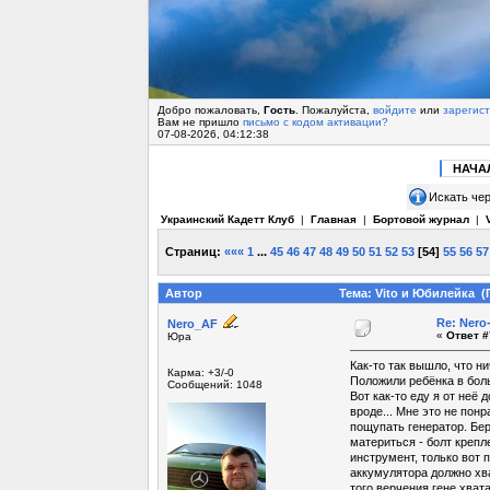
Добро пожаловать,
Гость
. Пожалуйста,
войдите
или
зарегис
Вам не пришло
письмо с кодом активации?
07-08-2026, 04:12:38
НАЧА
Искать чер
Украинский Кадетт Клуб
|
Главная
|
Бортовой журнал
|
Страниц:
«««
1
...
45
46
47
48
49
50
51
52
53
[
54
]
55
56
57
Автор
Тема: Vito и Юбилейка (
Re: Ner
Nero_AF
«
Ответ #
Юра
Как-то так вышло, что н
Карма: +3/-0
Положили ребёнка в боль
Сообщений: 1048
Вот как-то еду я от неё 
вроде... Мне это не пон
пощупать генератор. Бер
материться - болт крепл
инструмент, только вот п
аккумулятора должно хва
того верчения гене хват