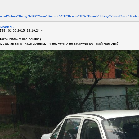
neralMotors^Swag^NGK^Mann^Knecht^ATE^Denso^TRW^Bosch^Elring^VictorReinz^Text
o-мобиль
799 :
01-06-2015, 12:19:24 »
 такой видок у нас сейчас)
, сделав капот нахмуреным. Ну неужели я не заслуживаю такой красоты?