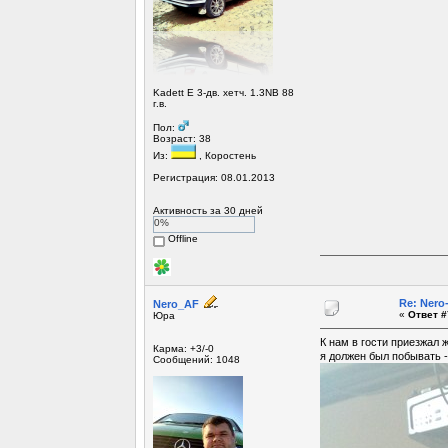
Kadett E 3-дв. хетч. 1.3NB 88
г.в.
Пол:
Возраст: 38
Из:
, Коростень
Регистрация: 08.01.2013
Активность за 30 дней
0%
Offline
Re: Ner
Nero_AF
«
Ответ #
Юра
К нам в гости приезжал 
Карма: +3/-0
я должен был побывать -
Сообщений: 1048