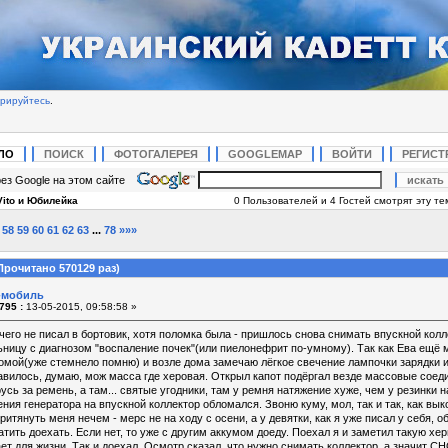
трируйтесь
.
ЛО
ПОИСК
ФОТОГАЛЕРЕЯ
GOOGLEMAP
ВОЙТИ
РЕГИСТ
ез Google на этом сайте
Vito и Юбилейка
0 Пользователей и 4 Гостей смотрят эту те
58
59
60
61
62
63
...
78
»»»
Прочитано 570129 раз)
o-мобиль
795 :
13-05-2015, 09:58:58 »
ичего не писал в бортовик, хотя поломка была - пришлось снова снимать впускной колл
ницу с диагнозом "воспаление почек"(или пиелонефрит по-умному). Так как Ева ещё м
домой(уже стемнело помню) и возле дома замечаю лёгкое свечение лампочки зарядки и это
равилось, думаю, мож масса где херовая. Открыл капот подёргал везде массовые соед
усь за ремень, а там... святые угодники, там у ремня натяжение хуже, чем у резинки
ения генератора на впускной коллектор обломался. Звоню куму, мол, так и так, как вы
ритянуть меня нечем - мерс не на ходу с осени, а у девятки, как я уже писал у себя, 
тить доехать. Если нет, то уже с другим аккумом доеду. Поехал я и заметил такую херь
ает для жизни. Так и доехал. Осмотр сказал, что нужно снимать коллектор, а значит 