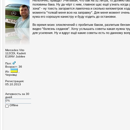
Нелогично, правда? Учитывая, что бак на 52 литра, то должно б
половины бака. Ну да чёрт с ним, главное щас ещё узнать когда
зона" - ну тоесть загорается лампочка и сколько километров ход
момента "толкай меня всю на заправку". Для меня момент очень
кума его хорошую канистру и буду ездить до остановки.
Во время моих злоключений с пробитым баком, разлитым бензин
видео "болезнь седанов". Хочу услышать советы какая нужна тру
для усиления. Ну и вдруг ещё какие советы есть по данному воп
Mercedes Vito
112CDI, Kadett
E18NV Jubilee
Пол:
Возраст: 36
Из:
,
Чернівці
Регистрация:
05.10.2013
Активность за 30
дней
0%
Offline