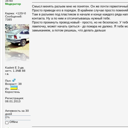
34-60
Модератор
Смысл менять разъем мне не понятен. Он же почти герметичный
Просто приведи его в порядок. В крайнем случае просто поменя
Карма: +120/-0
Там в разъеме под пластиком в начале и конце каждого ряда на
Сообщений:
контакта. Ну а по ним и отсичитываешь нужный тебе.
7385
Просто прокинуть провод новый - просто, но не безопасно. У теб
лампочку, может начать греться - до пожара не далеко. Я тебе м
замыканием, а потом решишь, что делать дальше
Kadett E 3-дв.
хетч. 1.3NB 88
г.в.
Пол:
Возраст: 38
Из:
,
Коростень
Регистрация:
08.01.2013
Активность за 30
дней
0%
Offline