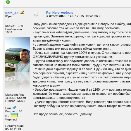
Re: Nero-мобиль
Nero_AF
«
Ответ #858 :
14-07-2015, 10:45:56 »
Юра
Пару дней были проведены в дискуссиях с Владом по скайпу, ка
Карма: +3/-0
обычное лазанье так же имело место. Что могу расписать...
Сообщений:
- акустический кабель(для динамиков) под замену и пустить по 
1048
где он идёт. Заметил такую хрень, что при хорошей громкости н
а при заведённой - хрипит.
- с лампой заднего хода нифига не ясно - где-то на каких-то кле
Будем менять или весь провод в обход клемм или...
- бочка контактов под капотом 100% в мусор. С чего сделать 
ОБСЛУЖИВАЕМУЮ группу контактов мы уже нашли.
- Группа контактов у ног водителя довольно сложная и такая же
замена бочки не поможет моей лампе - буду и тут менять на что
- У меня дико скрипит задница в салоне. Еду и слышу, что от див
бампера всё скрипит, скрежет и ппц. Читал на форуме, что у сед
буду сдирать обшивку и шумку и смотреть - может реально задн
трущегося пластика присутсвует, так что сначала сниму пластик
ковролин и шумку.
- бензобак под замену. Нашли новый за 1160 грн + доставка окол
дренажки, бо мои старые рассыпались от старости и вообще бы
Mercedes Vito
восстанавливать справедливость)
112CDI, Kadett
E18NV Jubilee
- удачно просран болтик кастрюли. Влад говорит, что просто так э
Поэтому пойду на базар на раборку искать или к токарю вытачив
Пол:
Возраст: 36
Это вроде основное, если что - допишу
Из:
,
Чернівці
Регистрация:
05.10.2013