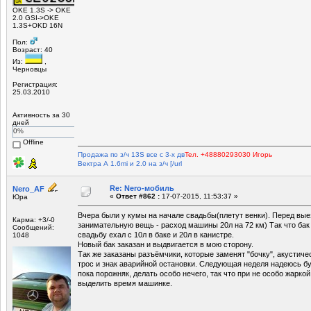
OKE 1.3S -> OKE
2.0 GSI->OKE
1.3S+OKD 16N
Пол:
Возраст: 40
Из:
,
Черновцы
Регистрация:
25.03.2010
Активность за 30
дней
0%
Offline
Продажа по з/ч 13S все с 3-х дв
Тел. +48880293030 Игорь
Вектра А 1.6mi и 2.0 на з/ч [/url
Re: Nero-мобиль
Nero_AF
«
Ответ #862 :
17-07-2015, 11:53:37 »
Юра
Вчера были у кумы на начале свадьбы(плетут венки). Перед вы
Карма: +3/-0
занимательную вещь - расход машины 20л на 72 км) Так что бак 
Сообщений:
свадьбу ехал с 10л в баке и 20л в канистре.
1048
Новый бак заказан и выдвигается в мою сторону.
Так же заказаны разъёмчики, которые заменят "бочку", акустиче
трос и знак аварийной остановки. Следующая неделя надеюсь бу
пока порожняк, делать особо нечего, так что при не особо жарко
выделить время машинке.