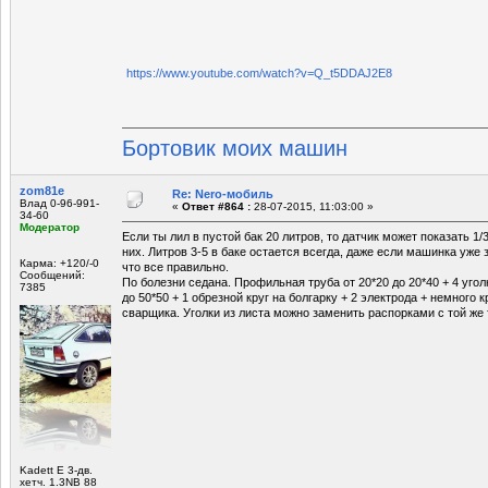
https://www.youtube.com/watch?v=Q_t5DDAJ2E8
Бортовик моих машин
zom81e
Re: Nero-мобиль
Влад 0-96-991-
«
Ответ #864 :
28-07-2015, 11:03:00 »
34-60
Модератор
Если ты лил в пустой бак 20 литров, то датчик может показать 1/3
них. Литров 3-5 в баке остается всегда, даже если машинка уже з
Карма: +120/-0
что все правильно.
Сообщений:
По болезни седана. Профильная труба от 20*20 до 20*40 + 4 угол
7385
до 50*50 + 1 обрезной круг на болгарку + 2 электрода + немного 
сварщика. Уголки из листа можно заменить распорками с той же 
Kadett E 3-дв.
хетч. 1.3NB 88