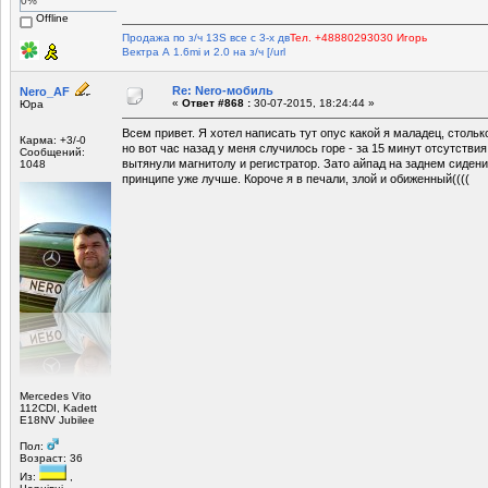
0%
Offline
Продажа по з/ч 13S все с 3-х дв
Тел. +48880293030 Игорь
Вектра А 1.6mi и 2.0 на з/ч [/url
Re: Nero-мобиль
Nero_AF
«
Ответ #868 :
30-07-2015, 18:24:44 »
Юра
Всем привет. Я хотел написать тут опус какой я маладец, столько
Карма: +3/-0
но вот час назад у меня случилось горе - за 15 минут отсутств
Сообщений:
вытянули магнитолу и регистратор. Зато айпад на заднем сидени
1048
принципе уже лучше. Короче я в печали, злой и обиженный((((
Mercedes Vito
112CDI, Kadett
E18NV Jubilee
Пол:
Возраст: 36
Из:
,