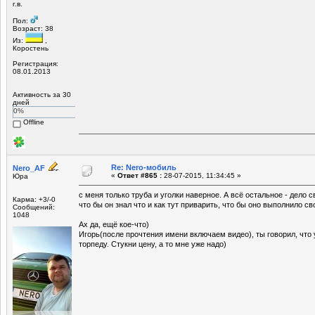
г.в.
Пол:
Возраст: 38
Из:
,
Коростень
Регистрация:
08.01.2013
Активность за 30
дней
0%
Offline
Re: Nero-мобиль
Nero_AF
«
Ответ #865 :
28-07-2015, 11:34:45 »
Юра
с меня только труба и уголки наверное. А всё остальное - дело 
Карма: +3/-0
что бы он знал что и как тут приварить, что бы оно выполнило с
Сообщений:
1048
Ах да, ещё кое-что)
Игорь(после прочтения имени включаем видео), ты говорил, что 
торпеду. Стукни цену, а то мне уже надо)