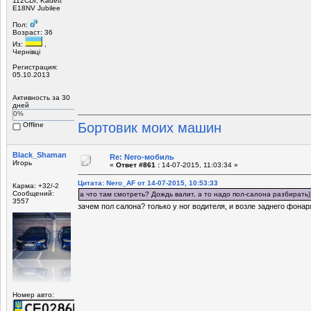
112CDI, Kadett
E18NV Jubilee
Пол:
Возраст: 36
Из:
,
Чернівці
Регистрация:
05.10.2013
Активность за 30
дней
0%
Бортовик моих машин
Offline
Black_Shaman
Re: Nero-мобиль
Игорь
«
Ответ #861 :
14-07-2015, 11:03:34 »
Цитата: Nero_AF от 14-07-2015, 10:53:33
Карма: +32/-2
Сообщений:
а что там смотреть? Дождь валит, а то надо пол-салона разбирать))
3557
зачем пол салона? только у ног водителя, и возле заднего фонар
Номер авто: