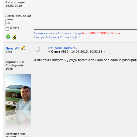
Регистрация:
25.03.2010
Активность за 30
дней
0%
Offline
Продажа по з/ч 13S все с 3-х дв
Тел. +48880293030 Игорь
Вектра А 1.6mi и 2.0 на з/ч [/url
Re: Nero-мобиль
Nero_AF
«
Ответ #860 :
14-07-2015, 10:53:33 »
Юра
а что там смотреть? Дождь валит, а то надо пол-салона разбирать
Карма: +3/-0
Сообщений:
1048
Mercedes Vito