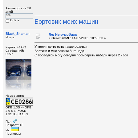
Активность за 30
дней
0%
Бортовик моих машин
Offline
Black_Shaman
Re: Nero-мобиль
Игорь
«
Ответ #859 :
14-07-2015, 10:50:53 »
У меня где-то есть такие розетки.
Карма: +32/-2
Сообщений:
Болтики и мне закажи 3шт надо.
3557
С проводкой могу сегодня посмотреть набери через 2 часа
Номер авто:
OKE 1.3S -> OKE
2.0 GSI->OKE
1.3S+OKD 16N
Пол:
Возраст: 40
Из:
,
Черновцы