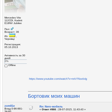
Mercedes Vito
112CDI, Kadett
E18NV Jubilee
Пол:
Возраст: 36
Из:
,
Чернівці
Регистрация:
05.10.2013
Активность за 30
дней
0%
Offline
https://www.youtube.com/watch?v=nrkYNseIxlg
Бортовик моих машин
zom81e
Re: Nero-мобиль
Влад 0-96-991-
«
Ответ #866 :
28-07-2015, 11:43:43 »
34-60