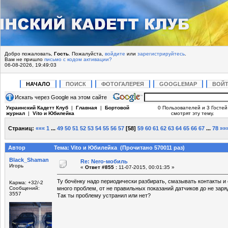
Добро пожаловать,
Гость
. Пожалуйста,
войдите
или
зарегистрируйтесь
.
Вам не пришло
письмо с кодом активации?
06-08-2026, 19:49:03
НАЧАЛО
ПОИСК
ФОТОГАЛЕРЕЯ
GOOGLEMAP
ВОЙ
Искать через Google на этом сайте
Украинский Кадетт Клуб
|
Главная
|
Бортовой
0 Пользователей и 3 Гостей
журнал
|
Vito и Юбилейка
смотрят эту тему.
Страниц:
«««
1
...
49
50
51
52
53
54
55
56
57
[
58
]
59
60
61
62
63
64
65
66
67
...
78
»»
Автор
Тема: Vito и Юбилейка (Прочитано 570011 раз)
Black_Shaman
Re: Nero-мобиль
Игорь
«
Ответ #855 :
11-07-2015, 00:01:35 »
Ту бочёнку надо периодически разбирать, смазывать контакты и 
Карма: +32/-2
Сообщений:
много проблем, от не правильных показаний датчиков до не заря
3557
Так ты проблему устранил или нет?