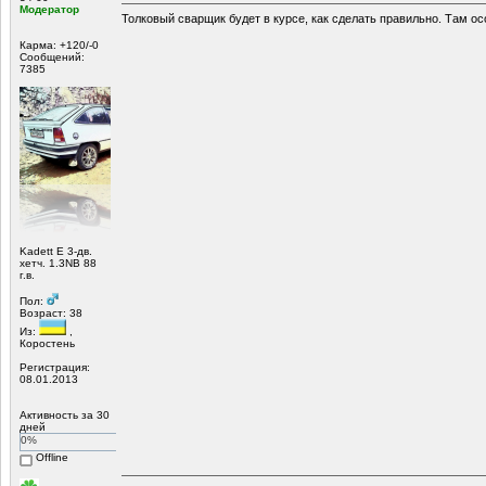
Модератор
Толковый сварщик будет в курсе, как сделать правильно. Там ос
Карма: +120/-0
Сообщений:
7385
Kadett E 3-дв.
хетч. 1.3NB 88
г.в.
Пол:
Возраст: 38
Из:
,
Коростень
Регистрация:
08.01.2013
Активность за 30
дней
0%
Offline