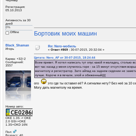
Чернівці
Регистрация:
05.10.2013
Активность за 30
дней
0%
Бортовик моих машин
Offline
Black_Shaman
Re: Nero-мобиль
Игорь
«
Ответ #869 :
30-07-2015, 20:32:04 »
Цитата: Nero_AF от 30-07-2015, 18:24:44
Карма: +32/-2
Сообщений:
Всем привет. Я хотел написать тут опус какой я маладец, столько вс
3557
вот час назад у меня случилось горе - за 15 минут отсутствия вскр
магнитолу и регистратор. Зато айпад на заднем сидении не замети
лучше. Короче я в печали, злой и обиженный((((
ого
это где ты оставил её? А сигналки нету? Без неё за 10 с
Могу дать магнитолу на время.
Номер авто:
OKE 1.3S -> OKE
2.0 GSI->OKE
1.3S+OKD 16N
Пол:
Возраст: 40