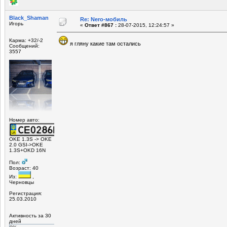
Black_Shaman
Re: Nero-мобиль
Игорь
«
Ответ #867 :
28-07-2015, 12:24:57 »
Карма: +32/-2
я гляну какие там остались
Сообщений:
3557
Номер авто:
OKE 1.3S -> OKE
2.0 GSI->OKE
1.3S+OKD 16N
Пол:
Возраст: 40
Из:
,
Черновцы
Регистрация:
25.03.2010
Активность за 30
дней