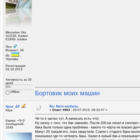
Mercedes Vito
112CDI, Kadett
E18NV Jubilee
Пол:
Возраст: 36
Из:
,
Чернівці
Регистрация:
05.10.2013
Активность за 30
дней
0%
Бортовик моих машин
Offline
Re: Nero-мобиль
Nero_AF
«
Ответ #863 :
28-07-2015, 09:32:07 »
Юра
Чё-то я заглох тут. А написать есть что)
Карма: +3/-0
Ну начну с того, что бак заменён. После 200 км лазил и смотрел 
Сообщений:
бака была только одна проблема - какого-то чёрта не влазил дат
1048
Минут 20 тыкали его, пока закрутили. Слили с старого бака около
показывал где-то четверть бака. Залил в новый бак и показывает