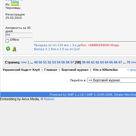
Из:
,
Черновцы
Регистрация:
25.03.2010
Активность за 30
дней
0%
Offline
Продажа по з/ч 13S все с 3-х дв
Тел. +48880293030 Игорь
Вектра А 1.6mi и 2.0 на з/ч [/url
Страниц:
«««
1
...
49
50
51
52
53
54
55
56
57
[
58
]
59
60
61
62
63
64
65
66
67
...
78
»»
Украинский Кадетт Клуб
|
Главная
|
Бортовой журнал
|
Vito и Юбилейка
« пре
Перейти в:
Powered by SMF 1.1.19
|
SMF © 2006-2008, Simple Machin
Embedding by Aeva Media, ©
Noisen