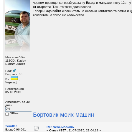
черном проводе, который указан у Влада в мануале, нету 12в - у
от старости. Так что тоже дело плевое.
Теперь надо пойти и посчитать на сколько контактов та бочка и к
контактов на такое же количество.
Mercedes Vito
112CDI, Kadett
E18NV Jubilee
Пол:
Возраст: 36
Из:
,
Чернівці
Регистрация:
05.10.2013
Активность за 30
дней
0%
Бортовик моих машин
Offline
zom81e
Re: Nero-мобиль
Влад 0-96-991-
«
Ответ #857 :
11-07-2015, 21:04:18 »