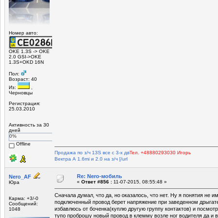
Номер авто:
OKE 1.3S -> OKE
2.0 GSI->OKE
1.3S+OKD 16N
Пол:
Возраст: 40
Из:
,
Черновцы
Регистрация:
25.03.2010
Активность за 30
дней
0%
Offline
Продажа по з/ч 13S все с 3-х дв
Тел. +48880293030 Игорь
Вектра А 1.6mi и 2.0 на з/ч [/url
Re: Nero-мобиль
Nero_AF
«
Ответ #856 :
11-07-2015, 08:55:48 »
Юра
Сначала думал, что да, но оказалось, что нет. Ну я понятия не и
Карма: +3/-0
подключенный провод берет напряжение при заведенном дрыгате
Сообщений:
избавлюсь от боченка(куплю другую группу контактов) и посмотр
1048
тупо проброшу новый провод в клемму возле ног водителя да и 