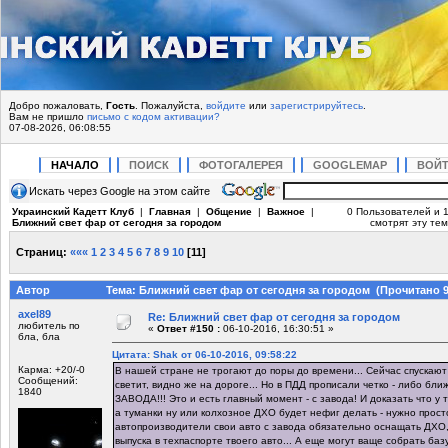
Добро пожаловать,
Гость
. Пожалуйста,
войдите
или
зарегистрируйтесь
.
Вам не пришло
письмо с кодом активации?
07-08-2026, 06:08:55
НАЧАЛО
ПОИСК
ФОТОГАЛЕРЕЯ
GOOGLEMAP
ВОЙ
Искать через Google на этом сайте
Украинский Кадетт Клуб
|
Главная
|
Общение
|
Важное
|
0 Пользователей и 1
Ближний свет фар от сегодня за городом
смотрят эту тем
Страниц:
«««
1
2
3
4
5
6
7
8
9
10
[
11
]
Автор
Тема: Ближний свет фар от сегодня за городом (Прочитано 9
axel89
Re: Ближний свет фар от сегодня за городом
любитель по
«
Ответ #150 :
06-10-2016, 16:30:51 »
бла, бла
Цитата: Shak от 06-10-2016, 09:58:22
Карма: +20/-0
В нашей стране не трогают до поры до времени... Сейчас спускают с
Сообщений:
светит, видно же на дороге... Но в ПДД прописали четко - либо бл
1840
ЗАВОДА!!! Это и есть главный момент - с завода! И доказать что у 
а туманки ну или колхозное ДХО будет нефиг делать - нужно прост
автопроизводители свои авто с завода обязательно оснащать ДХО, 
выпуска в техпаспорте твоего авто... А еще могут ваще собрать ба