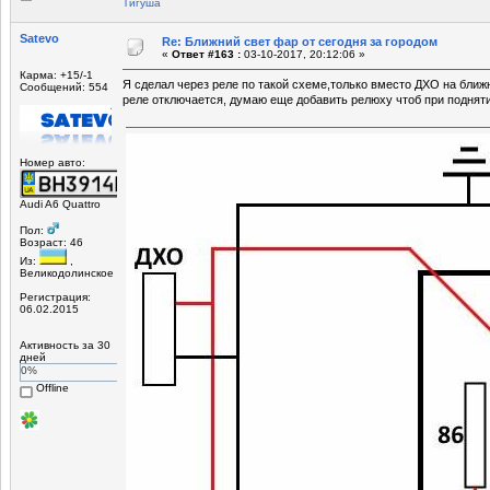
Tигуша
Satevo
Re: Ближний свет фар от сегодня за городом
«
Ответ #163 :
03-10-2017, 20:12:06 »
Карма: +15/-1
Я сделал через реле по такой схеме,только вместо ДХО на ближ
Сообщений: 554
реле отключается, думаю еще добавить релюху чтоб при поднят
Номер авто:
Audi A6 Quattro
Пол:
Возраст: 46
Из:
,
Великодолинское
Регистрация:
06.02.2015
Активность за 30
дней
0%
Offline