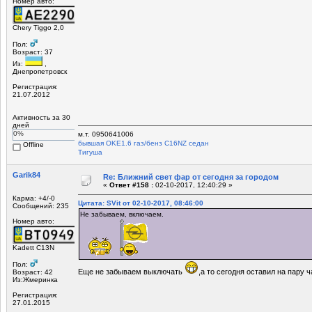
Номер авто:
Chery Tiggo 2,0
Пол:
Возраст: 37
Из:
,
Днепропетровск
Регистрация:
21.07.2012
Активность за 30
дней
0%
м.т. 0950641006
бывшая OKЕ1.6 газ/бенз C16NZ седан
Offline
Tигуша
Garik84
Re: Ближний свет фар от сегодня за городом
«
Ответ #158 :
02-10-2017, 12:40:29 »
Карма: +4/-0
Цитата: SVit от 02-10-2017, 08:46:00
Сообщений: 235
Не забываем, включаем.
Номер авто:
Kadett C13N
Пол:
Еще не забываем выключать
,а то сегодня оставил на пару 
Возраст: 42
Из:Жмеринка
Регистрация:
27.01.2015