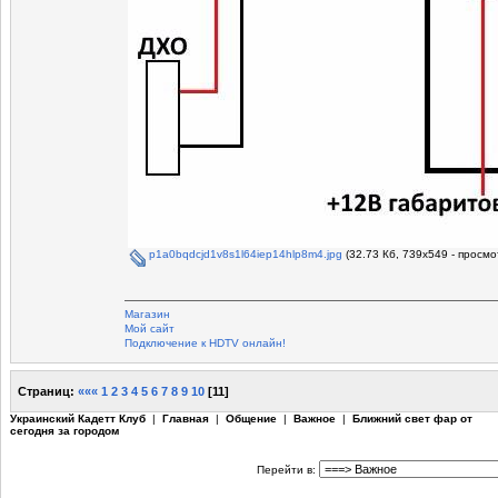
p1a0bqdcjd1v8s1l64iep14hlp8m4.jpg
(32.73 Кб, 739x549 - просмо
Магазин
Мой сайт
Подключение к HDTV онлайн!
Страниц:
«««
1
2
3
4
5
6
7
8
9
10
[
11
]
Украинский Кадетт Клуб
|
Главная
|
Общение
|
Важное
|
Ближний свет фар от
сегодня за городом
Перейти в: