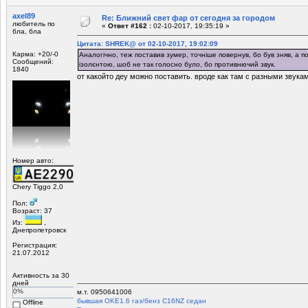
axel89
Re: Ближний свет фар от сегодня за городом
любитель по
«
Ответ #162 :
02-10-2017, 19:35:19 »
бла, бла
Цитата: SHREK@ от 02-10-2017, 19:02:09
Карма: +20/-0
Аналогічно, теж поставив зумер, точніше повернув, бо був зняв, а п
Сообщений:
ізолєнтою, шоб не так голосно було, бо противнючий звук.
1840
от какойто деу можно поставить. вроде как там с разными звука
Номер авто:
Chery Tiggo 2,0
Пол:
Возраст: 37
Из:
,
Днепропетровск
Регистрация:
21.07.2012
Активность за 30
дней
0%
м.т. 0950641006
бывшая OKЕ1.6 газ/бенз C16NZ седан
Offline