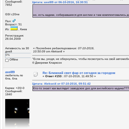
Сообщений:
Цитата: axel89 от 06-10-2016, 16:30:51
7852
GSI c20ne
но, есть кадики, собиравшиеся для англии и там комплектовались д
Пол:
Возраст: 51
Из:
, Киев
Регистрация:
26.04.2009
Активность за 30
«
Последнее редактирование: 07-10-2016,
дней
10:50:09 от Aleksei4
»
0%
"Если вы, уходя, не обернулись, чтобы посмотреть на свой автомоб
Offline
© Джереми Кларксон
axel89
Re: Ближний свет фар от сегодня за городом
любитель по
«
Ответ #153 :
07-10-2016, 11:49:50 »
бла, бла
Цитата: Aleksei4 от 07-10-2016, 09:51:42
Карма: +20/-0
Кто-то знает как выглядит заводское дхо для английского кадика???
Сообщений:
1840