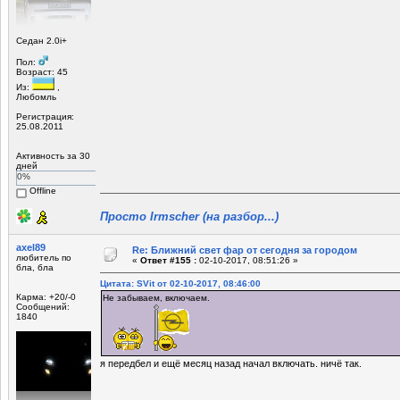
Седан 2.0i+
Пол:
Возраст: 45
Из:
,
Любомль
Регистрация:
25.08.2011
Активность за 30
дней
0%
Offline
Просто Irmscher (на разбор...)
axel89
Re: Ближний свет фар от сегодня за городом
любитель по
«
Ответ #155 :
02-10-2017, 08:51:26 »
бла, бла
Цитата: SVit от 02-10-2017, 08:46:00
Карма: +20/-0
Не забываем, включаем.
Сообщений:
1840
я передбел и ещё месяц назад начал включать. ничё так.