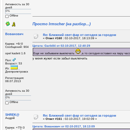
Активность за 30
дней
0%
Offline
Просто Irmscher (на разбор...)
Вованович
Re: Ближний свет фар от сегодня за городом
«
Ответ #160 :
02-10-2017, 18:13:09 »
Карма: +6/-0
Цитата: Garik84 от 02-10-2017, 12:40:29
Сообщений: 904
opel kadett 1.6
Еще не забываем выключать
,а то сегодня оставил на пару час
у меня жужит если забыл выключить
Пол:
Возраст: 53
Из:
,
Днепропетровск
Регистрация:
08.07.2013
Активность за 30
дней
0%
Offline
SHREK@
Re: Ближний свет фар от сегодня за городом
Андрій
«
Ответ #161 :
02-10-2017, 19:02:09 »
Цитата: Вованович от 02-10-2017, 18:13:09
Карма: +75/-3