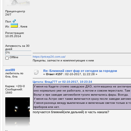
Прицеп-центр
24/7
Пол:
Из:
, Киев
Регистрация:
10.05.2014
Активность за 30
дней
0%
https://pricep24.com.ua/
Offline
Прицепы, запчасти и комплектующие к ним
axel89
Re: Ближний свет фар от сегодня за городом
любитель по
«
Ответ #157 :
02-10-2017, 11:22:28 »
бла, бла
Цитата: Влад777 от 02-10-2017, 10:23:24
Карма: +20/-0
У меня на Кадете стояло заводское ДХО, хотя машина не англичанк
Сообщений:
оно нормально уже не работало, а потом и совсем перестало. Там
1840
Вольт и при заводке автомобиля тускло включались фары. Всегда.
У меня на Астре свет также включается сразу после заводки автомо
У меня разница между выключеным и включеным светом только в то
приборов или нет.
получается ближний(или дальний) в часть накала?