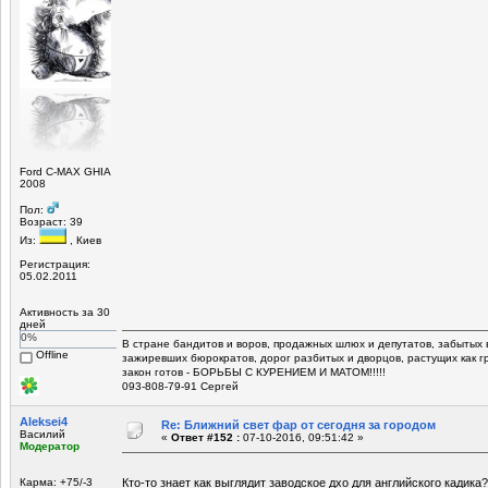
Ford C-MAX GHIA
2008
Пол:
Возраст: 39
Из:
, Киев
Регистрация:
05.02.2011
Активность за 30
дней
0%
В стране бандитов и воров, продажных шлюх и депутатов, забытых 
Offline
зажиревших бюрократов, дорог разбитых и дворцов, растущих как г
закон готов - БОРЬБЫ С КУРЕНИЕМ И МАТОМ!!!!!
093-808-79-91 Сергей
Aleksei4
Re: Ближний свет фар от сегодня за городом
Василий
«
Ответ #152 :
07-10-2016, 09:51:42 »
Модератор
Карма: +75/-3
Кто-то знает как выглядит заводское дхо для английского кадика