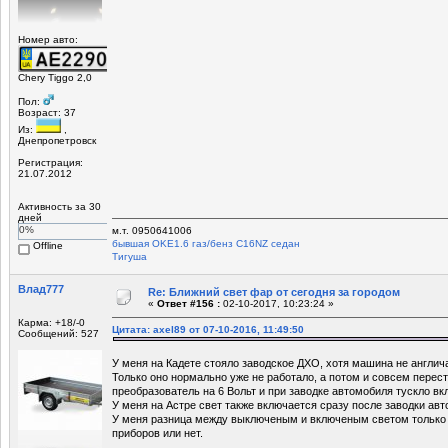
Номер авто:
Chery Tiggo 2,0
Пол:
Возраст: 37
Из:
,
Днепропетровск
Регистрация:
21.07.2012
Активность за 30
дней
0%
м.т. 0950641006
бывшая OKЕ1.6 газ/бенз C16NZ седан
Offline
Tигуша
Влад777
Re: Ближний свет фар от сегодня за городом
«
Ответ #156 :
02-10-2017, 10:23:24 »
Карма: +18/-0
Цитата: axel89 от 07-10-2016, 11:49:50
Сообщений: 527
У меня на Кадете стояло заводское ДХО, хотя машина не англича
Только оно нормально уже не работало, а потом и совсем перест
преобразователь на 6 Вольт и при заводке автомобиля тускло в
У меня на Астре свет также включается сразу после заводки авт
У меня разница между выключеным и включеным светом только в
приборов или нет.