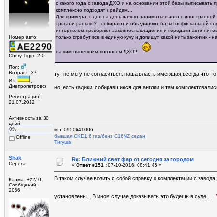
с какого года с завода ДХО и на основании этой базы выписывать 
комплексно подходят к рейдам...
Для примера: с дня на день начнут заниматься авто с иностранной
трогали раньше? - собирают и обьединяют базы Госфискальной сл
интерполом проверяют законность владения и передачи авто лито
Номер авто:
только сгребут все в единую кучу и допишут какой нить закончик - н
нашим нынешним вопросом ДХО!!!
Chery Tiggo 2,0
Пол:
Возраст: 37
тут не могу не согласиться. наша власть имеющая всегда что-то
Из:
,
Днепропетровск
но, есть кадики, собиравшиеся для англии и там комплектовалис
Регистрация:
21.07.2012
Активность за 30
дней
0%
м.т. 0950641006
бывшая OKЕ1.6 газ/бенз C16NZ седан
Offline
Tигуша
Shak
Re: Ближний свет фар от сегодня за городом
Серёга
«
Ответ #151 :
07-10-2016, 08:41:45 »
В таком случае возить с собой справку о комплектации с завода 
Карма: +22/-0
Сообщений:
2066
установлены... В ином случае доказывать это будешь в суде...