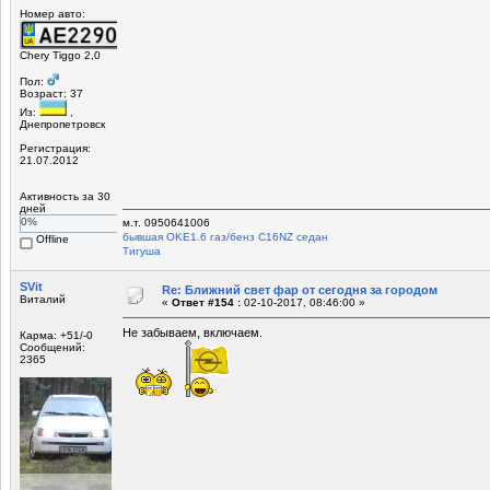
Номер авто:
Chery Tiggo 2,0
Пол:
Возраст: 37
Из:
,
Днепропетровск
Регистрация:
21.07.2012
Активность за 30
дней
0%
м.т. 0950641006
бывшая OKЕ1.6 газ/бенз C16NZ седан
Offline
Tигуша
SVit
Re: Ближний свет фар от сегодня за городом
Виталий
«
Ответ #154 :
02-10-2017, 08:46:00 »
Не забываем, включаем.
Карма: +51/-0
Сообщений:
2365