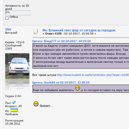
Активность за 30
дней
0%
Offline
SVit
Re: Ближний свет фар от сегодня за городом
Виталий
«
Ответ #159 :
02-10-2017, 15:06:56 »
Цитата: Влад777 от 02-10-2017, 10:23:24
Карма: +51/-0
Сообщений:
У меня на Кадете стояло заводское ДХО, хотя машина не англичанк
2365
оно нормально уже не работало, а потом и совсем перестало. Там
Вольт и при заводке автомобиля тускло включались фары. Всегда.
У меня на Астре свет также включается сразу после заводки автомо
У меня разница между выключеным и включеным светом только в то
приборов или нет.
Вот такая штука
http://www.kadett.in.ua/forum/index.php?topic=1038
Цитата: Garik84 от 02-10-2017, 12:40:29
Еще не забываем выключать
,а то сегодня оставил на пару час
Седан 2.0i+
Пол:
бывает...
Возраст: 45
Из:
,
Любомль
Регистрация:
25.08.2011