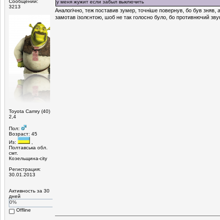
Сообщений:
у меня жужит если забыл выключить
3213
Аналогічно, теж поставив зумер, точніше повернув, бо був зняв, 
замотав ізолєнтою, шоб не так голосно було, бо противнючий зву
Toyota Camry (40)
2,4
Пол:
Возраст: 45
Из:
,
Полтавська обл.
смт.
Козельщина-city
Регистрация:
30.01.2013
Активность за 30
дней
0%
Offline