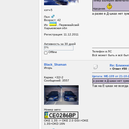
Тепер Валерин включате
підєднав.
хэтч-5
а разве в Д-шках нет з
Пол:
Возраст: 42
Из:
, Первомайский
Харьковская обл
Регистрация: 11.12.2011
Активность за 30 дней
0%
Телефон в ЛС
Offline
Всё может быть и всё быт
Black_Shaman
Re: Ближний
Игорь
«
Ответ #50 :
Цитата: МЕ-109 от 21-10-
Карма: +32/-2
Сообщений: 3557
а разве в Д-шках нет зу
Так на Е-шках не всегда 
Номер авто:
OKE 1.3S -> OKE 2.0 GSI->OKE
1.3S+OKD 16N