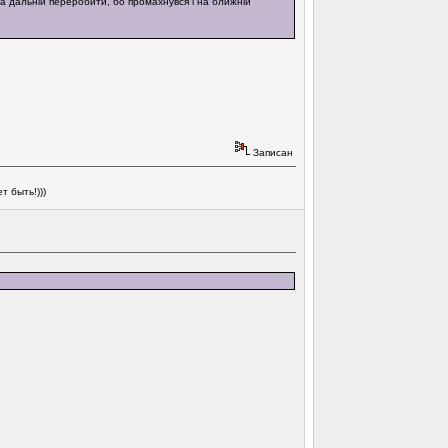
а дальній переробити, бо промахнувся і на ближній
Записан
 быть!)))