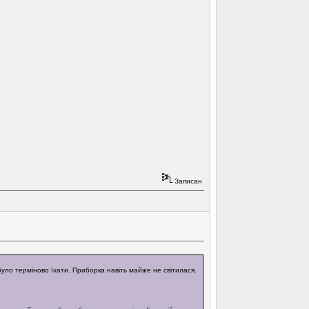
Записан
було терміново їхати. Приборка навіть майже не світилася.