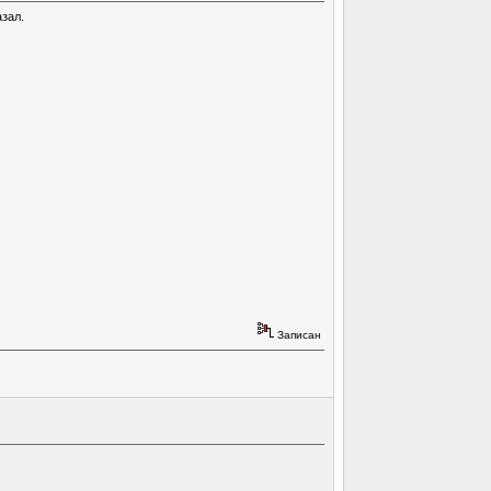
зал.
Записан