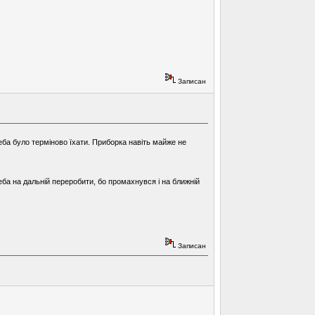
Записан
еба було терміново їхати. Приборка навіть майже не
еба на дальній переробити, бо промахнувся і на ближній
Записан