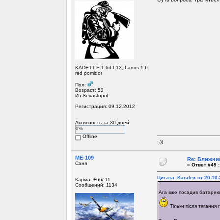
KADETT E 1.6d f-13; Lanos 1,6
red pomidor
Пол:
Возраст: 53
Из:Sevastopol
Регистрация: 09.12.2012
Активность за 30 дней
0%
Offline
:-))
МЕ-109
Re: Ближний
Саня
«
Ответ #49 :
Цитата: Karalex от 20-10-
Карма: +66/-11
Сообщений: 1134
Ага вже посадив батарею
Тільки після тягання 