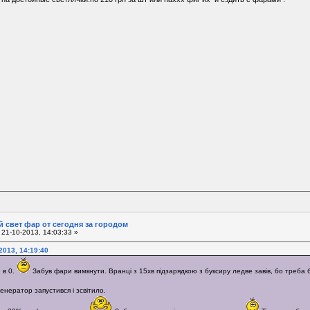
 свет фар от сегодня за городом
21-10-2013, 14:03:33 »
2013, 14:19:40
 в 0.
Забув фари вимкнути. Вранці з 15хв підзарядкою з буксиру ледве завів, бо треба 
генератор запустився і зсвітило.