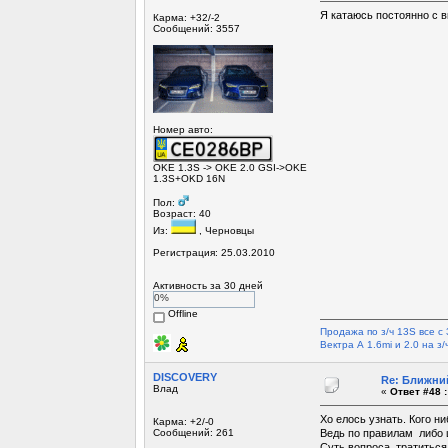
Я катаюсь постоянно с в
Карма: +32/-2
Сообщений: 3557
Номер авто:
OKE 1.3S -> OKE 2.0 GSI->OKE
1.3S+OKD 16N
Пол:
Возраст: 40
Из:
, Черновцы
Регистрация: 25.03.2010
Активность за 30 дней
0%
Offline
Продажа по з/ч 13S все с 
Вектра А 1.6mi и 2.0 на з/ч 
DISCOVERY
Re: Ближний
Влад
«
Ответ #48 :
Хо елось узнать. Кого н
Карма: +2/-0
Сообщений: 261
Ведь по правилам либо 
Суть вопроса тратиться 