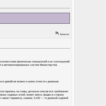
Записан
 соответствия физических показателей и их соотношений
ия и автоматизированных систем Министерства
ихся девайсов можно и нужно отнести к дневным
остарались на славу, детально описав все требования
евных ходовых огней, может иметь предел в сторону
ице» имеет параметр, скажем, 0,442 — то дневной ходовой