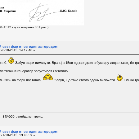
00x1512 - просмотрено 601 раз.)
 свет фар от сегодня за городом
20-10-2013, 14:19:40 »
 в 0.
Забув фари вимкнути. Вранці з 15хв підзарядкою з буксиру ледве завів, бо тр
ля тягання генератор запустився і зсвітило.
ль 30% на фари поставив.
Забув, що таке світло вдень включати.
Тільки тр
н, STAG50, лямбда контроль.
 свет фар от сегодня за городом
21-10-2013, 13:48:59 »