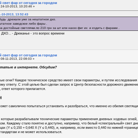
 свет фар от сегодня за городом
24-10-2013, 10:20:46 »
-10-2013, 13:52:43
ибудь дрюкали уже за нештатное дхо.
татное заводское либо фары .
а достойные светлячки.по 210 грн за шт или наххх фиг их и ездить с фарами .
 ДХО... - Дрюканье - это вопрос времени
 свет фар от сегодня за городом
08-11-2013, 22:08:03 »
статью в интернете. Обсудим?
вые огни? Каждое техническое средство имеет свои параметры, и путем исследования
ому ответу. С этой целью был сделан запрос в Центр безопасности дорожного движен
 ответ которого прилагается.
)
может самолично попытаться установить и разобраться, что именно из обилия светящ
 которые разрабатывали технические параметры применения дневных ходовых огней, п
ом. Каждому стало понятно и доступно, например, что белый «спектральный» свет дн
цах (Y ≤ 0,150 + 0,640 Х (Y ≤ 0,440), и, например, если вместо 0,440 по нижней «гран
стандартам и не может использоваться.