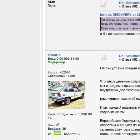
Stan
Re: Ближний
Гость
«
Ответ #52 :
Цитата: DISCOVERY от 21
Хо елось узнать. Кого н
Ведь по правилам либо ш
Суть вопроса тратиться н
я бы не заморачивался с
zom81e
Re: Ближний
Влад 0-96-991-34-60
«
Ответ #53 :
Модератор
Наткнулся на такую 
Карма: +120/-0
Сообщений: 7385
Что такое дневные ходо
мы и придем к правильн
внутренних дел Украины,
(см. вложенные файлы
Итак, каждый водитель 
ходовым огням.
Kadett E 3-дв. хетч. 1.3NB 88
г.в.
Европейские бюрократы,
«простым и ясным» язык
Пол:
Возраст: 38
зеленого спектра в грани
огонь не соответствует 
Из:
, Коростень