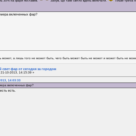
ль 30% на фари поставив.
Забув, що таке світло вдень включати.
Тільки треба н
уммера включенных фар?
ь может, а лишь того не может быть, чего быть может быть не может и может быть не может
 свет фар от сегодня за городом
21-10-2013, 14:15:39 »
2013, 14:03:33
ммера включенных фар?
есть есть.