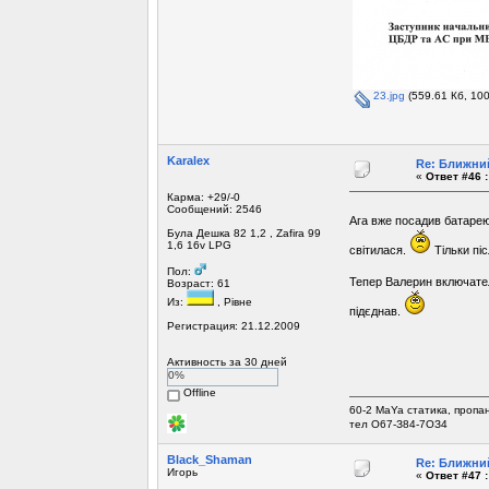
23.jpg
(559.61 Кб, 10
Karalex
Re: Ближний
«
Ответ #46 :
Карма: +29/-0
Сообщений: 2546
Ага вже посадив батарею
Була Дешка 82 1,2 , Zafira 99
1,6 16v LPG
світилася.
Тільки піс
Пол:
Тепер Валерин включате
Возраст: 61
Из:
, Рівне
підєднав.
Регистрация: 21.12.2009
Активность за 30 дней
0%
Offline
60-2 MaYa статика, пропа
тел О67-З84-7ОЗ4
Black_Shaman
Re: Ближний
Игорь
«
Ответ #47 :