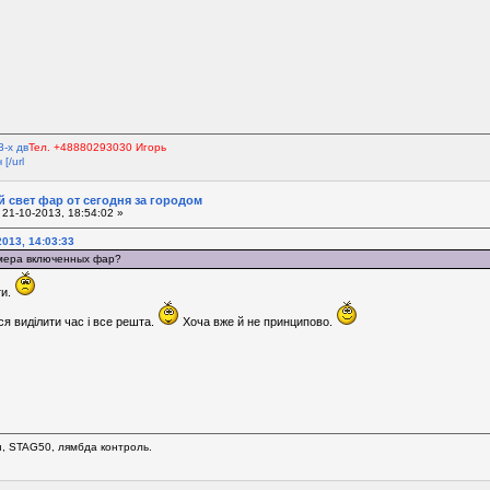
3-х дв
Тел. +48880293030 Игорь
[/url
 свет фар от сегодня за городом
21-10-2013, 18:54:02 »
2013, 14:03:33
ммера включенных фар?
ти.
я виділити час і все решта.
Хоча вже й не принципово.
н, STAG50, лямбда контроль.