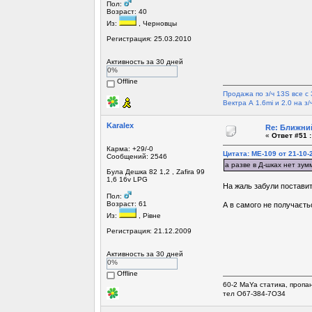
Пол:
Возраст: 40
Из:
, Черновцы
Регистрация: 25.03.2010
Активность за 30 дней
0%
Offline
Продажа по з/ч 13S все с 
Вектра А 1.6mi и 2.0 на з/ч 
Karalex
Re: Ближний
«
Ответ #51 :
Карма: +29/-0
Цитата: МЕ-109 от 21-10-
Сообщений: 2546
а разве в Д-шках нет зу
Була Дешка 82 1,2 , Zafira 99
1,6 16v LPG
На жаль забули постави
Пол:
Возраст: 61
А в самого не получаєтьс
Из:
, Рівне
Регистрация: 21.12.2009
Активность за 30 дней
0%
Offline
60-2 MaYa статика, пропа
тел О67-З84-7ОЗ4