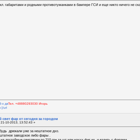
кл. габаритами и родными противотуманками в бампере ГСИ и еще никто ничего не ска
3-х дв
Тел. +48880293030 Игорь
[/url
 свет фар от сегодня за городом
21-10-2013, 13:52:43 »
ибудь дрюкали уже за нештатное дхо.
штатное заводское либо фары .
на достойные светлячки.по 210 грн за шт или наххх фиг их и ездить с фарами .