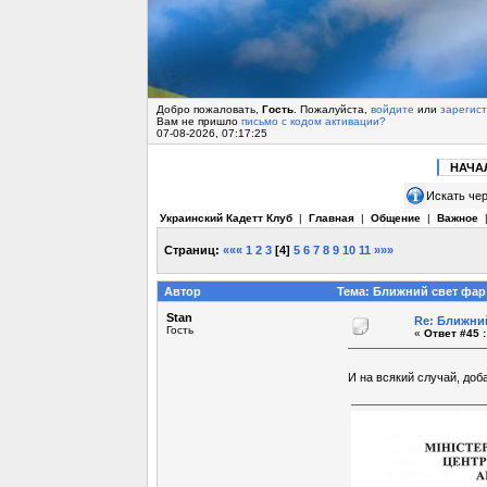
Добро пожаловать,
Гость
. Пожалуйста,
войдите
или
зарегис
Вам не пришло
письмо с кодом активации?
07-08-2026, 07:17:25
НАЧА
Искать чер
Украинский Кадетт Клуб
|
Главная
|
Общение
|
Важное
Страниц:
«««
1
2
3
[
4
]
5
6
7
8
9
10
11
»»»
Автор
Тема: Ближний свет фар 
Stan
Re: Ближний
Гость
«
Ответ #45 :
И на всякий случай, доб