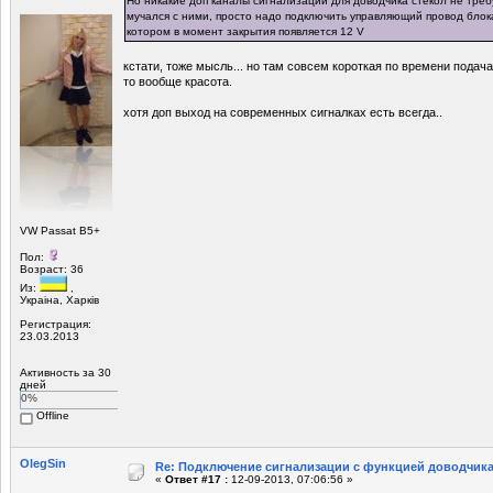
Но никакие доп каналы сигнализации для доводчика стекол не треб
мучался с ними, просто надо подключить управляющий провод блока
котором в момент закрытия появляется 12 V
кстати, тоже мысль... но там совсем короткая по времени подача 
то вообще красота.
хотя доп выход на современных сигналках есть всегда..
VW Passat B5+
Пол:
Возраст: 36
Из:
,
Украiна, Харкiв
Регистрация:
23.03.2013
Активность за 30
дней
0%
Offline
OlegSin
Re: Подключение сигнализации с функцией доводчика
«
Ответ #17 :
12-09-2013, 07:06:56 »