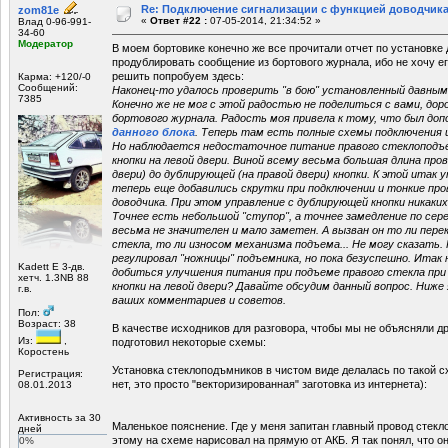
Re: Подключение сигнализации с функцией доводчика
zom81e
«
Ответ #22 :
07-05-2014, 21:34:52 »
Влад 0-96-991-
34-60
Модератор
В моем бортовике конечно же все прочитали отчет по установке
продублировать сообщение из бортового журнала, ибо не хочу е
решить попробуем здесь:
Карма: +120/-0
Сообщений:
Наконец-то удалось проверить "в бою" установленный давным-
7385
Конечно же не мог с этой радостью не поделиться с вами, до
бортового журнала. Радость моя привела к тому, что был до
данного блока
. Теперь там есть полные схемы подключения 
Но наблюдается недостаточное питание правого стеклоподъе
кнопки на левой двери. Виной всему весьма большая длина пров
двери) до дублирующей (на правой двери) кнопки. К этой ита
теперь еще добавились скрутки при подключении и тонкие про
доводчика. При этом управление с дублирующей кнопки никаки
Точнее есть небольшой "ступор", а точнее замедление по сере
весьма не значителен и мало заметен. А вызван он то ли пер
стекла, то ли износом механизма подъема... Не могу сказать
регулировал "ножницы" подъемника, но пока безуспешно. Итак 
Kadett E 3-дв.
добиться улучшения питания при подъеме правого стекла при 
хетч. 1.3NB 88
кнопки на левой двери? Давайте обсудим данный вопрос. Ниже
г.в.
ваших комментариев и советов.
Пол:
Возраст: 38
В качестве исходников для разговора, чтобы мы не объясняли дру
Из:
,
подготовил некоторые схемы:
Коростень
Установка стеклоподъмников в чистом виде делалась по такой с
Регистрация:
нет, это просто "векторизированная" заготовка из интернета):
08.01.2013
Активность за 30
Маленькое пояснение. Где у меня запитан главный провод стекл
дней
этому на схеме нарисовал на прямую от АКБ. Я так понял, что о
0%