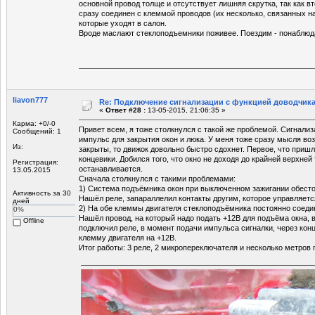
основной провод толще и отсутствует лишняя скрутка, так как в
сразу соединен с клеммой проводов (их несколько, связанных на
которые уходят в салон.
Вроде маслают стеклоподъемники поживее. Поездим - понаблюд
liavon777
Re: Подключение сигнализации с функцией доводчика
«
Ответ #28 :
13-05-2015, 21:06:35 »
Карма: +0/-0
Привет всем, я тоже столкнулся с такой же проблемой. Сигнали
Сообщений: 1
импульс для закрытия окон и люка. У меня тоже сразу мысля воз
Из:
закрыты, то движок довольно быстро сдохнет. Первое, что пришл
концевики. Добился того, что окно не доходя до крайней верхней
Регистрация:
останавливается.
13.05.2015
Сначала столкнулся с такими проблемами:
1) Система подъёмника окон при выключенном зажигании обесто
Активность за 30
Нашёл реле, запараллелил контакты другим, которое управляетс
дней
2) На обе клеммы двигателя стеклоподъёмника постоянно соеди
0%
Нашёл провод, на который надо подать +12В для подъёма окна, 
Offline
подключил реле, в момент подачи импульса сигналки, через кон
клемму двигателя на +12В.
Итог работы: 3 реле, 2 микропереключателя и несколько метров 