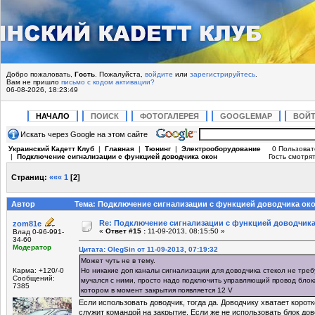
Добро пожаловать,
Гость
. Пожалуйста,
войдите
или
зарегистрируйтесь
.
Вам не пришло
письмо с кодом активации?
06-08-2026, 18:23:49
НАЧАЛО
ПОИСК
ФОТОГАЛЕРЕЯ
GOOGLEMAP
ВОЙ
Искать через Google на этом сайте
Украинский Кадетт Клуб
|
Главная
|
Тюнинг
|
Электрооборудование
0 Пользоват
|
Подключение сигнализации с функцией доводчика окон
Гость смотрят
Страниц:
«««
1
[
2
]
Автор
Тема: Подключение сигнализации с функцией доводчика око
Re: Подключение сигнализации с функцией доводчика
zom81e
«
Ответ #15 :
11-09-2013, 08:15:50 »
Влад 0-96-991-
34-60
Модератор
Цитата: OlegSin от 11-09-2013, 07:19:32
Может чуть не в тему.
Карма: +120/-0
Но никакие доп каналы сигнализации для доводчика стекол не треб
Сообщений:
мучался с ними, просто надо подключить управляющий провод блока
7385
котором в момент закрытия появляется 12 V
Если использовать доводчик, тогда да. Доводчику хватает корот
служит командой на закрытие. Если же не использовать блок дов