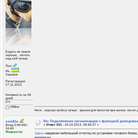
Ездить по земле
хорошо , летать
над ней лучше.
Пол:
Из:
,
Харьков
Регистрация:
27.11.2012
Активность за 30
дней
0%
Offline
Ноги , хорошо колёса лучше , крылья для пилотов при жизни, после д
Re: Подключение сигнализации с функцией доводчика
zom81e
«
Ответ #21 :
24-10-2013, 09:46:27 »
Влад 0-96-991-
34-60
Модератор
Здесь
накрапал небольшой отчетец по установке готового блока 
интересно.