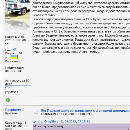
долговременный управляющий импульс, которого должно хватать 
писал выше, представленная схема может быть задействована, 
стеклоподъемниках есть реле перегрузки. Тогда задействовать 
необязательно.
Второй вопрос при подключении на СН2 будет возможность закры
охрану. Стоит, например, у Вас автомобиль во дворе частного до
требуется, поскольку есть забор, ворота и злой пес, бегающий п
Активировали СН2 с брелока, и окна закрылись, а автомобиль не
А вот по Вашему мнению есть также один плюс. Можно блок дово
Kadett E 3-дв.
например, проводу сирены. Тогда окна будут закрываться только
хетч. 1.3NB 88
г.в.
охрану. Если же поставить бесшумно, то окошки будут оставать
будет актуально для вентиляции летом. Но каждый раз при сраб
Пол:
будет пробовать закрыть окна. А это - минус.
Возраст: 38
Из:
,
Коростень
Регистрация:
08.01.2013
Активность за 30
дней
0%
Offline
Raspberry
Re: Подключение сигнализации с функцией доводчика
Кристина
«
Ответ #16 :
11-09-2013, 11:04:29 »
Цитата: OlegSin от 11-09-2013, 07:19:32
Карма: +113/-4
Сообщений:
Может чуть не в тему.
5055