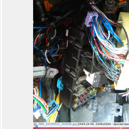
IMG_20150510_163949.jpg
(1643.24 Кб, 2448x3264 - просмотрен