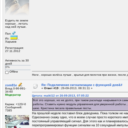
Ездить по земле
хорошо , летать
над ней лучше.
Пол:
Из:
,
Харьков
Регистрация:
27.11.2012
Активность за 30
дней
0%
Offline
Ноги , хорошо колёса лучше , крылья для пилотов при жизни, после д
Re: Подключение сигнализации с функцией дов&#
zom81e
«
Ответ #19 :
26-09-2013, 08:31:11 »
Влад 0-96-991-
34-60
Модератор
Цитата: maikl12 от 26-09-2013, 07:05:22
Всё это хорошо, но не долго, при таком раскладе накрываются сами
Карма: +120/-0
работы. Ставить нужно модуль управления для уверенной работы ,
Сообщений:
шею. Кристина писала правильные посты.
7385
На прошлой неделе поставил блок доводчика. Пока толком не на
Однозначно скажу одно, что в моем случае просто короткого им
постоянный управляющий сигнал. Для этого как и планировалос
перепрограммировал функции сигналки на 10 секундный импульс