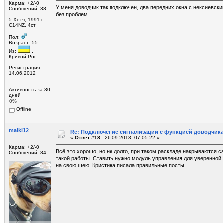
Карма: +2/-0
У меня доводчик так подключен, два передних окна с нексиевс
Сообщений: 38
без проблем
5 Хетч, 1991 г.
C14NZ, 4ст
Пол:
Возраст: 55
Из:
,
Кривой Рог
Регистрация:
14.06.2012
Активность за 30
дней
0%
Offline
maikl12
Re: Подключение сигнализации с функцией доводчика
«
Ответ #18 :
26-09-2013, 07:05:22 »
Карма: +2/-0
Всё это хорошо, но не долго, при таком раскладе накрываются са
Сообщений: 84
такой работы. Ставить нужно модуль управления для уверенной 
на свою шею. Кристина писала правильные посты.