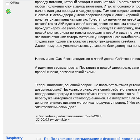
проводу питания, который заходит в салон от АКБ. То есть стек
Offline
любом положении ключа замка зажигания. Итак, от основного пр
салоне идет два провода в каждую дверь. Там они подключаютс
кнопкам. В левой двери у меня спаренная пара кнопок. В правой
получается запитана на прямую. То есть при нажатии на левой д
стекло" ток от АКБ идет к левой кнопке, потом по весьма тонки п
проходит через нее (куча соединений) и следует к моторчику, п
правой кнопке, снова по тонким проводам к левой и лишь потом 
что после стольких потерь моторчик универсального китайского
трудностью поднимать тяжелое стекло трехдверного хетчбека.
Далее я ему еще усложнил жизнь установив блок доводчика по т
Напоминаю. Сам блок находиться в левой двери. Собственно все
А идея моя весьма проста. Поставить в правой двери реле, запи
правой кнопки, согласно такой схемы:
Теперь внимание, основной вопрос. Не повлияет ли такая устано
доводчика окон? Насколько я знаю, он в своей работе отслежив
определения преград и конечного/закрытого положения стекла. 
перегрузке моторчиков стеклоподъемников. Не потеряется ли э
дополнительного питания моторчика по другому проводу? Что ск
электротехнических дел?
«
Последнее редактирование: 07-05-2014,
22:00:03 от zom81e
»
Raspberry
Re: Подключение сигнализации с функцией доводчика