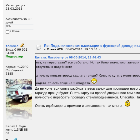
Регистрация:
23.03.2013
Активность за 30
дней
0%
Offline
Re: Подключение сигнализации с функцией доводчика
zom81e
«
Ответ #26 :
08-05-2014, 19:13:34 »
Влад 0-96-991-
34-60
Модератор
Цитата: Raspberry от 08-05-2014, 18:46:43
нет, не переставал? все работало. Но так было значально, затем я
Карма: +120/-0
отсутствию надобности
Сообщений:
7385
а почему нельзя провод сделать толще? Хотя, по сути, у меня пров
кадета. то есть тоще не 2 квадрата
Да не хочеться опять разбирать весь салон для прокладки новог
гараздо проще будет. Снять карту на правой двери и все там смо
полностью перебрать проводку стеклоподъемников. Спасибо. На 
Опять идей море, а времени и финансов не так много.
Kadett E 3-дв.
хетч. 1.3NB 88
г.в.