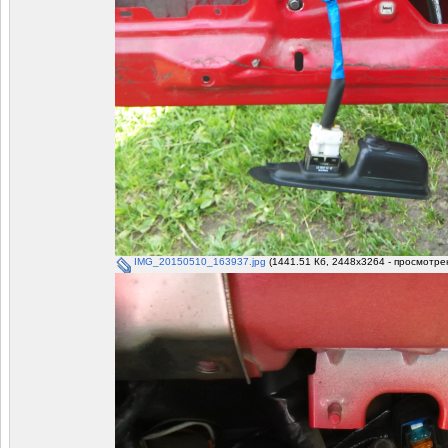
IMG_20150510_163937.jpg
(1441.51 Кб, 2448x3264 - просмотрен