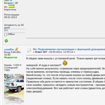
Пол:
Возраст: 38
Из:
,
Коростень
Регистрация:
08.01.2013
Активность за 30
дней
0%
Offline
Re: Подключение сигнализации с функцией доводчика
zom81e
«
Ответ #27 :
25-05-2014, 12:55:14 »
Влад 0-96-991-
34-60
Модератор
В общем лажа вышла с установкой реле. Только время зря потра
Карма: +120/-0
неверной. И куда я смотрел?
Сообщений:
Ну собственно результаты: сгоревшие пара предохранителей, бе
7385
часов времени, испорчены провода, клеммы и термоусадка.
Виной всему то, что после отпускания кнопки на левой двери ре
(зацикленная схема). Если нажать после этого кнопку движения в 
Правильно оба реле остаются в замкнутом состоянии. В общем б
свои ошибки, пришлось овладеть новым инструментом - програ
электрооборудования. Вот как работает моя схема (двиагтель дл
пару диодов):