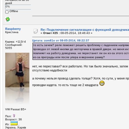
дней
0%
Offline
Raspberry
Re: Подключение сигнализации с функцией доводчика
Кристина
«
Ответ #25 :
08-05-2014, 18:46:43 »
Цитата: zom81e от 08-05-2014, 08:22:37
Карма: +113/-4
Сообщений:
то есть зачем? реле поможет решить проблему с падением напряж
5055
проводах от левой кнопки до моторчика в правой двери. но меня инт
повлияет на работу доводчика. не перестанет ли он из-за этого ос
из-за преграды или после упора в верхнюю рамку?
нет, не переставал? все работало. Но так было значально, затем
отсутствию надобности
а почему нельзя провод сделать толще? Хотя, по сути, у меня п
проводки кадета. то есть тоще не 2 квадрата
VW Passat B5+
Пол:
Возраст: 36
Из:
,
Украiна, Харкiв