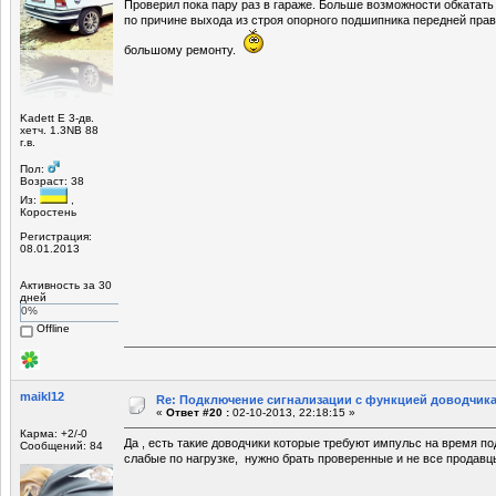
Проверил пока пару раз в гараже. Больше возможности обкатать
по причине выхода из строя опорного подшипника передней прав
большому ремонту.
Kadett E 3-дв.
хетч. 1.3NB 88
г.в.
Пол:
Возраст: 38
Из:
,
Коростень
Регистрация:
08.01.2013
Активность за 30
дней
0%
Offline
maikl12
Re: Подключение сигнализации с функцией доводчика
«
Ответ #20 :
02-10-2013, 22:18:15 »
Карма: +2/-0
Да , есть такие доводчики которые требуют импульс на время под
Сообщений: 84
слабые по нагрузке, нужно брать проверенные и не все продавц