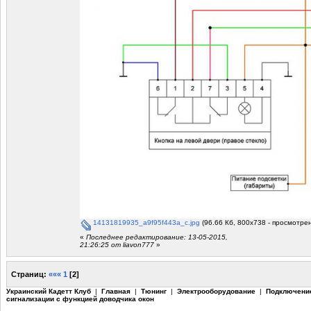
14131819935_a9f95f443a_c.jpg
(96.66 Кб, 800x738 - просмотрен
«
Последнее редактирование: 13-05-2015,
21:26:25 от liavon777
»
Страниц:
«««
1
[
2
]
Украинский Кадетт Клуб
|
Главная
|
Тюнинг
|
Электрооборудование
|
Подключени
сигнализации с функцией доводчика окон