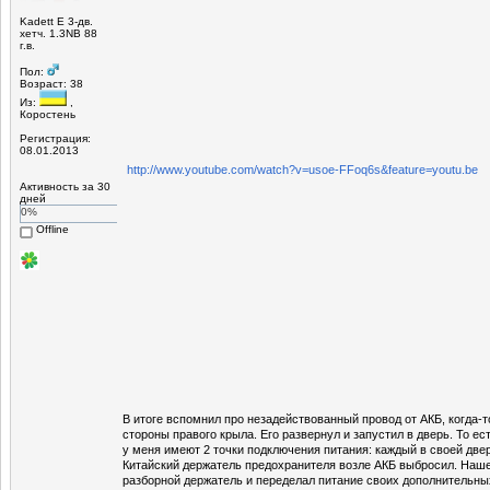
Kadett E 3-дв.
хетч. 1.3NB 88
г.в.
Пол:
Возраст: 38
Из:
,
Коростень
Регистрация:
08.01.2013
http://www.youtube.com/watch?v=usoe-FFoq6s&feature=youtu.be
Активность за 30
дней
0%
Offline
В итоге вспомнил про незадействованный провод от АКБ, когда-т
стороны правого крыла. Его развернул и запустил в дверь. То е
у меня имеют 2 точки подключения питания: каждый в своей две
Китайский держатель предохранителя возле АКБ выбросил. Наше
разборной держатель и переделал питание своих дополнительны