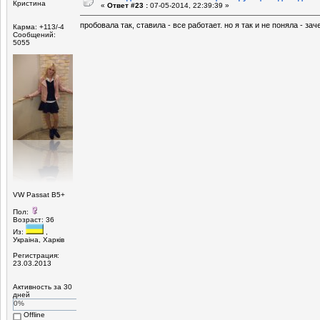
Кристина
«
Ответ #23 :
07-05-2014, 22:39:39 »
пробовала так, ставила - все работает. но я так и не поняла - за
Карма: +113/-4
Сообщений:
5055
VW Passat B5+
Пол:
Возраст: 36
Из:
,
Украiна, Харкiв
Регистрация:
23.03.2013
Активность за 30
дней
0%
Offline