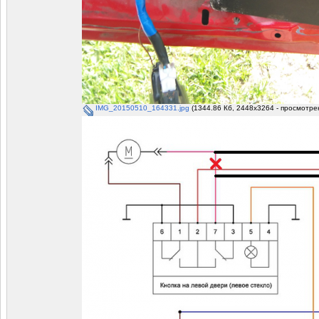
IMG_20150510_164331.jpg
(1344.86 Кб, 2448x3264 - просмотрен