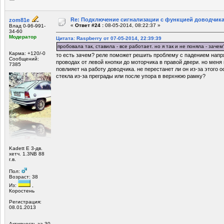
Re: Подключение сигнализации с функцией доводчика
zom81e
«
Ответ #24 :
08-05-2014, 08:22:37 »
Влад 0-96-991-
34-60
Модератор
Цитата: Raspberry от 07-05-2014, 22:39:39
пробовала так, ставила - все работает. но я так и не поняла - зачем
Карма: +120/-0
то есть зачем? реле поможет решить проблему с падением напр
Сообщений:
проводах от левой кнопки до моторчика в правой двери. но меня 
7385
повлияет на работу доводчика. не перестанет ли он из-за этого 
стекла из-за преграды или после упора в верхнюю рамку?
Kadett E 3-дв.
хетч. 1.3NB 88
г.в.
Пол:
Возраст: 38
Из:
,
Коростень
Регистрация:
08.01.2013
Активность за 30