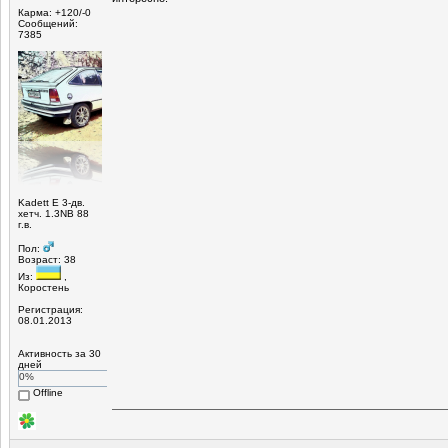
Карма: +120/-0
Сообщений:
7385
Kadett E 3-дв.
хетч. 1.3NB 88
г.в.
Пол:
Возраст: 38
Из:
,
Коростень
Регистрация:
08.01.2013
Активность за 30
дней
0%
Offline