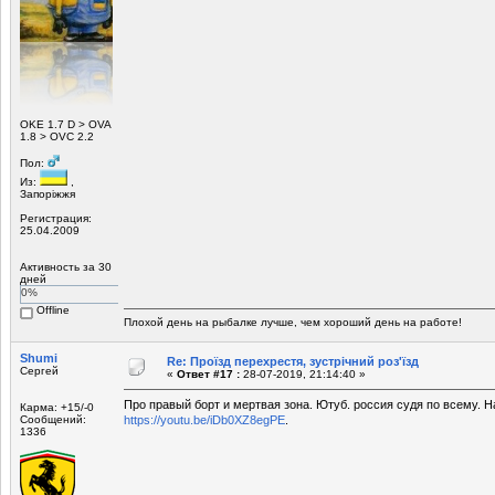
ОKE 1.7 D > OVA
1.8 > OVC 2.2
Пол:
Из:
,
Запоріжжя
Регистрация:
25.04.2009
Активность за 30
дней
0%
Offline
Плохой день на рыбалке лучше, чем хороший день на работе!
Shumi
Re: Проїзд перехрестя, зустрічний роз'їзд
Сергей
«
Ответ #17 :
28-07-2019, 21:14:40 »
Про правый борт и мертвая зона. Ютуб. россия судя по всему. На
Карма: +15/-0
Сообщений:
https://youtu.be/iDb0XZ8egPE
.
1336