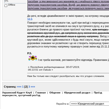
0%
засобам, а при виконанні цих маневрів не з крайнього лівого положе
попутним транспортним засобам. Водій, що виконує поворот ліворуч
Offline
попутним транспортним засобам, які рухаються попереду нього і ви
До речі, вгледів цікавиймомент в зміні правил, на котрому нещод
10.5
Поворот необхідно виконувати так, щоб при виїзді з перехрещенн
транспортний засіб не опинився на смузі зустрічного руху, а у ра
рухатися ближче до правого краю проїзної частини,
крім випадку 
організовано круговий рух, де напрямок руху визначено дорожн
розміткою або де рух можливий лише в одному напрямку
. Виїзд 
круговий рух, може здійснюватися з будь-якої смуги, якщо напр
дорожніми знаками чи розміткою і це не створить перешкод тран
рухаються в попутному напрямку праворуч (нові зміни від 15.11.2
P.S.
І не треба матюків, регламентуйте відповідь Правилами 
«
Последнее редактирование: 30-07-2019,
06:13:51 от Vakula
»
Нам бы только как следует разобраться, мы что угодно сломаем.
Страниц:
«««
1
[
2
]
3
»»»
Украинский Кадетт Клуб
|
Главная
|
Общение
|
Юридический раздел
|
Проїзд
перехрестя, зустрічний роз'їзд
Перейти в: