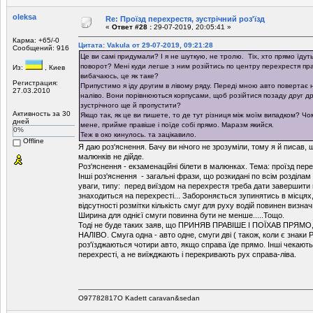
oleksa
Re: Проїзд перехрестя, зустрічний роз'їзд
«
Ответ #28 :
29-07-2019, 20:05:41 »
Карма: +65/-0
Цитата: Vakula от 29-07-2019, 09:21:28
Сообщений: 916
Це ви самі придумали? І я не шуткую, не тролю. Тіх, хто прямо їдуть
поворот? Мені куди легше з ним розійтись по центру перехрестя пр
Из:
, Киев
вибачаюсь, це як таке?
Регистрация:
Припустимо я іду другим в лівому ряду. Переді мною авто повертає н
27.03.2010
наліво. Вони порівнюються корпусами, щоб розійтися позаду друг др
зустрічного ще й пропустити?
Активность за 30
Якщо так, як це ви пишете, то де тут різниця між моїм випадком? Чо
дней
мене, прийме правіше і поїде собі прямо. Маразм якийся.
0%
Теж в око кинулось. та зацікавило.
Offline
Я даю роз'яснення. Бачу ви нічого не зрозуміли, тому я й писав,
малюнків не дійде.
Роз'яснення - екзаменаційні білети в малюнках. Тема: проїзд пер
Інші роз'яснення - загальні фрази, що розкидані по всім розділам
уваги, типу: перед виїздом на перехрестя треба дати завершити 
знаходиться на перехресті... Забороняється зупинятись в місцях,
відсутності розмітки кількість смуг для руху водій повинен визнач
Ширина для однієї смуги повинна бути не менше.....Тощо.
Тоді не буде таких заяв, що ПРИНЯВ ПРАВІШЕ І ПОЇХАВ ПРЯМО,
НАЛІВО. Смуга одна - авто одне, смуги дві ( також, коли є зна
роз'їзджаються чотири авто, якщо справа їде прямо. Інші чекають
перехресті, а не виїжджають і перекривають рух справа-ліва.
O97782817O Kadett caravan&sedan