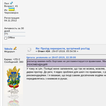
Пол:
Возраст: 41
Из:
,
Черноморск
Регистрация:
04.11.2012
Активность за 30
дней
0%
Offline
Re: Проїзд перехрестя, зустрічний роз'їзд
Vakula
«
Ответ #24 :
29-07-2019, 05:54:56 »
Фёдорыч
Цитата: protomoto от 28-07-2019, 22:39:00
Карма: +25/-2
разъезд какими-либо бортами не регламентируется правилами. Мак
Сообщений: 380
РЕКОМЕНДАЦИЯ
У тому ж і річ. Поліцаї мене запевняли, що так не можна, мовляв
дирки протер. До речі, ті відео зроблені для шкіл і по правилам, з
рекомендаціями. І я вважаю, що іноді самим досвіченим водіям не
передивлятись з книжкою в руках.