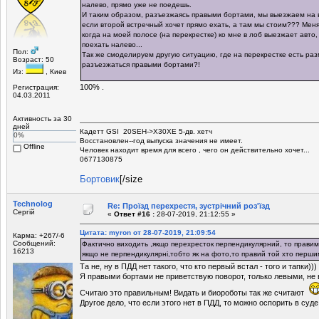
налево, прямо уже не поедешь.
И таким образом, разъезжаясь правыми бортами, мы выезжаем на вс
если второй встречный хочет прямо ехать, а там мы стоим??? Меня
когда на моей полосе (на перекрестке) ко мне в лоб выезжает авто
поехать налево...
Пол:
Так же смоделируем другую ситуацию, где на перекрестке есть раз
Возраст: 50
разъезжаться правыми бортами?!
Из:
, Киев
100% .
Регистрация:
04.03.2011
Активность за 30
дней
Кадетт GSI 20SEH->X30XE 5-дв. хетч
0%
Восстановлен--год выпуска значения не имеет.
Offline
Человек находит время для всего , чего он действительно хочет...
0677130875
Бортовик
[/size
Technolog
Re: Проїзд перехрестя, зустрічний роз'їзд
Сергій
«
Ответ #16 :
28-07-2019, 21:12:55 »
Цитата: myron от 28-07-2019, 21:09:54
Карма: +267/-6
Сообщений:
Фактично виходить ,якщо перехресток перпендикулярний, то прави
16213
якщо не перпендикулярні,тобто як на фото,то правий той хто першим
Та не, ну в ПДД нет такого, что кто первый встал - того и тапки)))
Я правыми бортами не приветствую поворот, только левыми, не 
Считаю это правильным! Видать и биороботы так же считают
Другое дело, что если этого нет в ПДД, то можно оспорить в суде