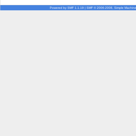
Powered by SMF 1.1.19
|
SMF © 2006-2008, Simple Machin