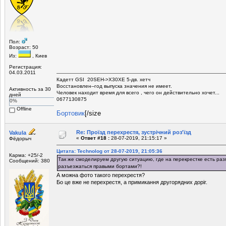
Пол:
Возраст: 50
Из:
, Киев
Регистрация:
04.03.2011
Кадетт GSI 20SEH->X30XE 5-дв. хетч
Восстановлен--год выпуска значения не имеет.
Активность за 30
Человек находит время для всего , чего он действительно хочет...
дней
0677130875
0%
Offline
Бортовик
[/size
Re: Проїзд перехрестя, зустрічний роз'їзд
Vakula
«
Ответ #18 :
28-07-2019, 21:15:17 »
Фёдорыч
Цитата: Technolog от 28-07-2019, 21:05:36
Карма: +25/-2
Так же смоделируем другую ситуацию, где на перекрестке есть раз
Сообщений: 380
разъезжаться правыми бортами?!
А можна фото такого перехрестя?
Бо це вже не перехрестя, а примикання другорядних доріг.