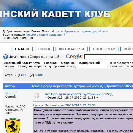
Добро пожаловать,
Гость
. Пожалуйста,
войдите
или
зарегистрируйтесь
.
Вам не пришло
письмо с кодом активации?
08-08-2026, 08:53:28
НАЧАЛО
ПОИСК
ФОТОГАЛЕРЕЯ
GOOGLEMAP
ВОЙ
Искать через Google на этом сайте
Украинский Кадетт Клуб
|
Главная
|
Общение
|
Юридический
0 Пользователе
раздел
|
Проїзд перехрестя, зустрічний роз'їзд
Гостей смотрят эт
Страниц:
«««
1
[
2
]
3
»»»
Автор
Тема: Проїзд перехрестя, зустрічний роз'їзд (Прочитано 28274
Shumi
Re: Проїзд перехрестя, зустрічний роз'їзд
Сергей
«
Ответ #15 :
28-07-2019, 21:11:38 »
Цитата: Technolog от 28-07-2019, 21:05:36
Карма: +15/-0
Сообщений:
Расходится относительно воображаемого центра перекрестка, то
1336
по мне, самое правильное. Причина тому проста, если так ехать
налево. Если машин несколько, две-три, то не выезжать на пере
- это в ПДД четко указано.
Конечно удобно расходиться правыми бортами, но в этом случае в