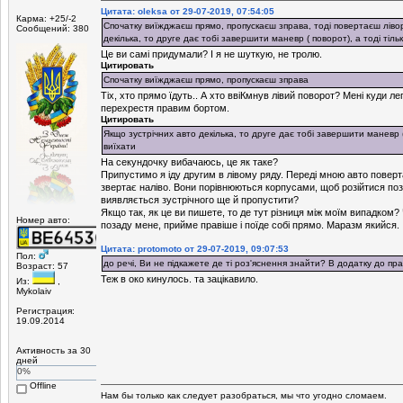
Цитата: oleksa от 29-07-2019, 07:54:05
Карма: +25/-2
Спочатку виїжджаєш прямо, пропускаєш зправа, тоді повертаєш лівор
Сообщений: 380
декілька, то друге дає тобі завершити маневр ( поворот), а тоді тіль
Це ви самі придумали? І я не шуткую, не тролю.
Цитировать
Спочатку виїжджаєш прямо, пропускаєш зправа
Тіх, хто прямо їдуть.. А хто ввіКмнув лівий поворот? Мені куди л
перехрестя правим бортом.
Цитировать
Якщо зустрічних авто декілька, то друге дає тобі завершити маневр (
виїхати
На секундочку вибачаюсь, це як таке?
Припустимо я іду другим в лівому ряду. Переді мною авто поверта
звертає наліво. Вони порівнюються корпусами, щоб розійтися поз
виявляється зустрічного ще й пропустити?
Якщо так, як це ви пишете, то де тут різниця між моїм випадком?
Номер авто:
позаду мене, прийме правіше і поїде собі прямо. Маразм якийся.
Цитата: protomoto от 29-07-2019, 09:07:53
Пол:
до речі, Ви не підкажете де ті роз'яснення знайти? В додатку до пр
Возраст: 57
Теж в око кинулось. та зацікавило.
Из:
,
Mykolaiv
Регистрация:
19.09.2014
Активность за 30
дней
0%
Offline
Нам бы только как следует разобраться, мы что угодно сломаем.