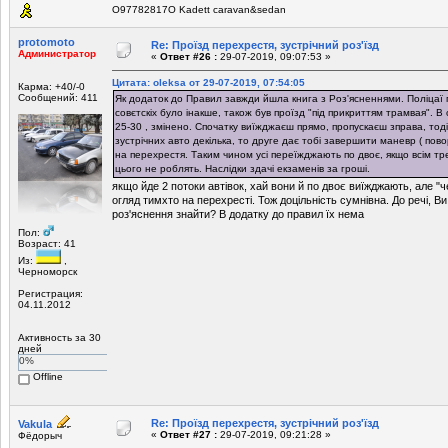
O97782817O Kadett caravan&sedan
protomoto
Re: Проїзд перехрестя, зустрічний роз'їзд
Администратор
«
Ответ #26 :
29-07-2019, 09:07:53 »
Цитата: oleksa от 29-07-2019, 07:54:05
Карма: +40/-0
Сообщений: 411
Як додаток до Правил завжди йшла книга з Роз'ясненнями. Поліцаї 
совєтскіх було інакше, також був проїзд "під прикриттям трамвая". В 
25-30 , змінено. Спочатку виїжджаєш прямо, пропускаєш зправа, тод
зустрічних авто декілька, то друге дає тобі завершити маневр ( повор
на перехрестя. Таким чином усі переїжджають по двоє, якщо всім тр
цього не роблять. Наслідки здачі екзаменів за гроші.
якщо йде 2 потоки автівок, хай вони й по двоє виїжджають, але "
огляд тимхто на перехресті. Тож доцільність сумнівна. До речі, Ви 
роз'яснення знайти? В додатку до правил їх нема
Пол:
Возраст: 41
Из:
,
Черноморск
Регистрация:
04.11.2012
Активность за 30
дней
0%
Offline
Re: Проїзд перехрестя, зустрічний роз'їзд
Vakula
«
Ответ #27 :
29-07-2019, 09:21:28 »
Фёдорыч