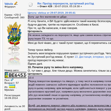
Re: Проїзд перехрестя, зустрічний роз'їзд
Vakula
«
Ответ #29 :
30-07-2019, 05:19:38 »
Фёдорыч
Цитата: oleksa от 29-07-2019, 20:05:41
Карма: +25/-2
Бачу ,що без малюнків не дійде.
Сообщений: 380
Я хочу бачити, я ВИ будете здійснювати такий маневр безпосер
будучи другим, третім на перехрестя. Особливо в Києві.
Про те, що Ви написали, я вже говорив.
Цитировать
Не можна заїжджати на перехрестя, якщо цим самим можна спричи
руху інших ТЗ, то що.
Мені до болі чікаво, де є такий пункт правил, що б перевчитись с
Тепер трохи лікбезу.
Значить мені впарили порушеня правил зустрічного роз'їзда. Чита
як Зустрічний роз'їзд немає. Є пункт
13. Дистанція, інтервал, зуст
проїзд перехрестя ніц немає.
Йдемо далі.
10. Початок руху та зміна його напрямку.
Номер авто:
О, тут вже є дещо. Але тільки дещо. Можна зачепитись тільки за це
Цитировать
10.4
Пол:
Перед поворотом праворуч та ліворуч, у тому числі в напрямку голо
Возраст: 57
водій повинен завчасно зайняти відповідне крайнє положення на про
Из:
,
руху в цьому напрямку, крім випадків, коли здійснюється поворот у ра
Mykolaiv
організовано круговий рух, напрямок руху визначено дорожніми зн
або рух можливий лише в одному напрямку, установленому конфігур
Регистрация:
19.09.2014
дорожніми знаками чи розміткою.
Водій, що виконує поворот ліворуч або розворот поза перехрестям з
Активность за 30
положення на проїзній частині даного напрямку, повинен дати доро
дней