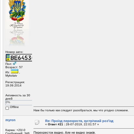
Номер авто:
Пол:
Возраст: 57
Из:
,
Mykolaiv
Регистрация:
19.09.2014
Активность за 30
дней
0%
Offline
Нам бы только как следует разобраться, мы что угодно сломаем.
myron
Re: Проїзд перехрестя, зустрічний роз'їзд
«
Ответ #21 :
28-07-2019, 22:01:57 »
Карма: +20/-0
Перехресток видно. Але не видно знаків.
Сообщений: 346