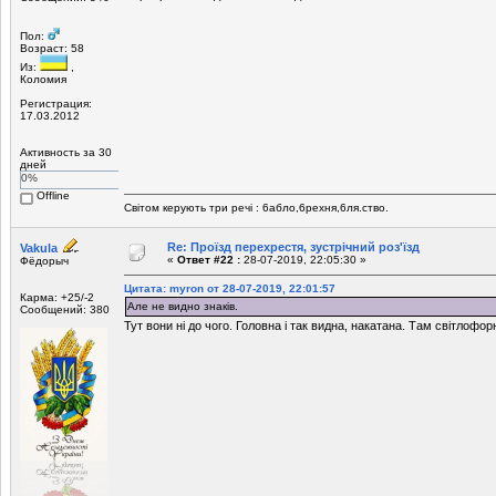
Пол:
Возраст: 58
Из:
,
Коломия
Регистрация:
17.03.2012
Активность за 30
дней
0%
Offline
Світом керують три речі : 6абло,6рехня,6ля.ство.
Re: Проїзд перехрестя, зустрічний роз'їзд
Vakula
«
Ответ #22 :
28-07-2019, 22:05:30 »
Фёдорыч
Цитата: myron от 28-07-2019, 22:01:57
Карма: +25/-2
Але не видно знаків.
Сообщений: 380
Тут вони ні до чого. Головна і так видна, накатана. Там світлофо