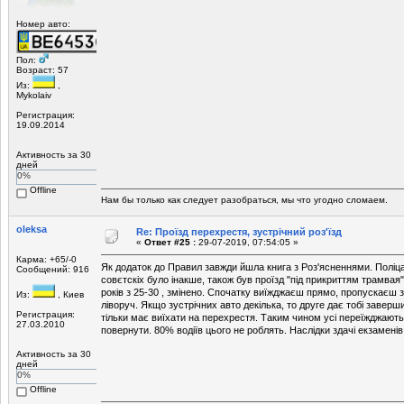
Номер авто:
Пол:
Возраст: 57
Из:
,
Mykolaiv
Регистрация:
19.09.2014
Активность за 30
дней
0%
Offline
Нам бы только как следует разобраться, мы что угодно сломаем.
oleksa
Re: Проїзд перехрестя, зустрічний роз'їзд
«
Ответ #25 :
29-07-2019, 07:54:05 »
Карма: +65/-0
Як додаток до Правил завжди йшла книга з Роз'ясненнями. Поліца
Сообщений: 916
совєтскіх було інакше, також був проїзд "під прикриттям трамвая"
років з 25-30 , змінено. Спочатку виїжджаєш прямо, пропускаєш 
Из:
, Киев
ліворуч. Якщо зустрічних авто декілька, то друге дає тобі заверши
Регистрация:
тільки має виїхати на перехрестя. Таким чином усі переїжджають
27.03.2010
повернути. 80% водіїв цього не роблять. Наслідки здачі екзаменів 
Активность за 30
дней
0%
Offline