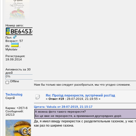
Номер авто:
Пол:
Возраст: 57
Из:
,
Mykolaiv
Регистрация:
19.09.2014
Активность за 30
дней
0%
Offline
Нам бы только как следует разобраться, мы что угодно сломаем.
Technolog
Re: Проїзд перехрестя, зустрічний роз'їзд
Сергій
«
Ответ #19 :
28-07-2019, 21:19:55 »
Цитата: Vakula от 28-07-2019, 21:15:17
Карма: +267/-6
Сообщений:
А можна фото такого перехрестя?
16213
Бо це вже не перехрестя, а примикання другорядних доріг.
Да, я имел ввиду перекресток с разделительным газоном, у нас 
как раз по ширине газона.