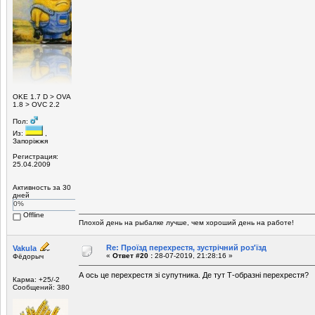
ОKE 1.7 D > OVA
1.8 > OVC 2.2
Пол:
Из:
,
Запоріжжя
Регистрация:
25.04.2009
Активность за 30
дней
0%
Offline
Плохой день на рыбалке лучше, чем хороший день на работе!
Re: Проїзд перехрестя, зустрічний роз'їзд
Vakula
«
Ответ #20 :
28-07-2019, 21:28:16 »
Фёдорыч
А ось це перехрестя зі супутника. Де тут Т-образні перехрестя?
Карма: +25/-2
Сообщений: 380