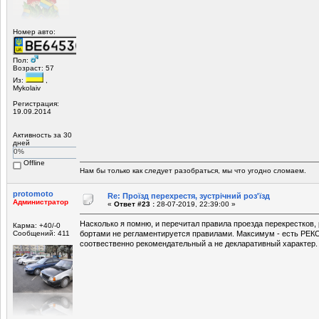
Номер авто:
Пол:
Возраст: 57
Из:
,
Mykolaiv
Регистрация:
19.09.2014
Активность за 30
дней
0%
Offline
Нам бы только как следует разобраться, мы что угодно сломаем.
protomoto
Re: Проїзд перехрестя, зустрічний роз'їзд
Администратор
«
Ответ #23 :
28-07-2019, 22:39:00 »
Насколько я помню, и перечитал правила проезда перекрестков,
Карма: +40/-0
Сообщений: 411
бортами не регламентируется правилами. Максимум - есть РЕ
соотвественно рекомендательный а не декларативный характер. А