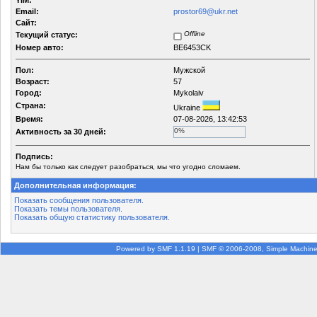
YIM:
Email:
prostor69@ukr.net
Сайт:
Offline
Текущий статус:
Номер авто:
BE6453CK
Пол:
Мужской
Возраст:
57
Город:
Mykolaiv
Страна:
Ukraine
Время:
07-08-2026, 13:42:53
0%
Активность за 30 дней:
Подпись:
Нам бы только как следует разобраться, мы что угодно сломаем.
Дополнительная информация:
Показать сообщения пользователя.
Показать темы пользователя.
Показать общую статистику пользователя.
Powered by SMF 1.1.19
|
SMF © 2006-2008, Simple Machin