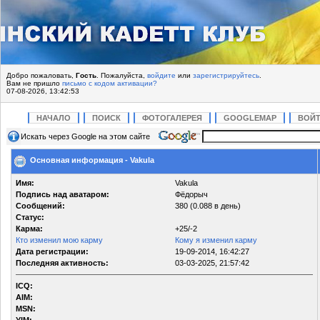
Добро пожаловать,
Гость
. Пожалуйста,
войдите
или
зарегистрируйтесь
.
Вам не пришло
письмо с кодом активации?
07-08-2026, 13:42:53
НАЧАЛО
ПОИСК
ФОТОГАЛЕРЕЯ
GOOGLEMAP
ВОЙ
Искать через Google на этом сайте
Основная информация - Vakula
Имя:
Vakula
Подпись над аватаром:
Фёдорыч
Сообщений:
380 (0.088 в день)
Статус:
Карма:
+25/-2
Кто изменил мою карму
Кому я изменил карму
Дата регистрации:
19-09-2014, 16:42:27
Последняя активность:
03-03-2025, 21:57:42
ICQ:
AIM:
MSN: