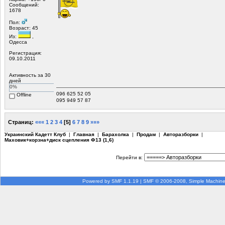
Сообщений:
1678
Пол:
Возраст: 45
Из:
,
Одесса
Регистрация:
09.10.2011
Активность за 30
дней
0%
096 625 52 05
Offline
095 949 57 87
Страниц:
«««
1
2
3
4
[
5
]
6
7
8
9
»»»
Украинский Кадетт Клуб
|
Главная
|
Барахолка
|
Продам
|
Авторазборки
|
Маховик+корзна+диск сцепления Ф13 (1,6)
Перейти в:
Powered by SMF 1.1.19
|
SMF © 2006-2008, Simple Machin