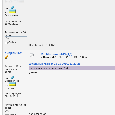
Пол:
Из:
,
Запорожье
Регистрация:
19.01.2013
Активность за 30
дней
0%
Offline
Opel Kadett E 1.4 NV
АНДРЕЙ1981
Re: Маховик- Ф13 (1,6)
«
Ответ #67 :
23-10-2016, 19:07:42 »
Цитата: Mishken от 23-10-2016, 12:26:21
Карма: +150/-0
есть корзина сцепления на 1.4 ?
Сообщений:
1678
уже нет
Пол:
Возраст: 45
Из:
,
Одесса
Регистрация:
09.10.2011
Активность за 30
дней
0%
096 625 52 05
Offline