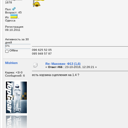
1678
Пол:
Возраст: 45
Из:
,
Одесса
Регистрация:
09.10.2011
Активность за 30
дней
0%
096 625 52 05
Offline
095 949 57 87
Mishken
Re: Маховик- Ф13 (1,6)
«
Ответ #66 :
23-10-2016, 12:26:21 »
Карма: +3/-0
есть корзина сцепления на 1.4 ?
Сообщений: 6