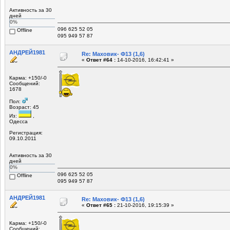
Активность за 30
дней
0%
096 625 52 05
Offline
095 949 57 87
АНДРЕЙ1981
Re: Маховик- Ф13 (1,6)
«
Ответ #64 :
14-10-2016, 16:42:41 »
Карма: +150/-0
Сообщений:
1678
Пол:
Возраст: 45
Из:
,
Одесса
Регистрация:
09.10.2011
Активность за 30
дней
0%
096 625 52 05
Offline
095 949 57 87
АНДРЕЙ1981
Re: Маховик- Ф13 (1,6)
«
Ответ #65 :
21-10-2016, 19:15:39 »
Карма: +150/-0
Сообщений: