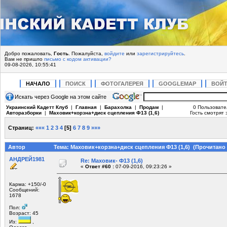
Добро пожаловать,
Гость
. Пожалуйста,
войдите
или
зарегистрируйтесь
.
Вам не пришло
письмо с кодом активации?
09-08-2026, 10:55:41
НАЧАЛО
ПОИСК
ФОТОГАЛЕРЕЯ
GOOGLEMAP
ВОЙ
Искать через Google на этом сайте
Украинский Кадетт Клуб
|
Главная
|
Барахолка
|
Продам
|
0 Пользовате
Авторазборки
|
Маховик+корзна+диск сцепления Ф13 (1,6)
Гость смотрят 
Страниц:
«««
1
2
3
4
[
5
]
6
7
8
9
»»»
Автор
Тема: Маховик+корзна+диск сцепления Ф13 (1,6) (Прочитано 
АНДРЕЙ1981
Re: Маховик- Ф13 (1,6)
«
Ответ #60 :
07-09-2016, 09:23:26 »
Карма: +150/-0
Сообщений:
1678
Пол:
Возраст: 45
Из:
,