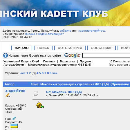
Добро пожаловать,
Гость
. Пожалуйста,
войдите
или
зарегистрируйтесь
.
Вам не пришло
письмо с кодом активации?
09-08-2026, 01:44:16
НАЧАЛО
ПОИСК
ФОТОГАЛЕРЕЯ
GOOGLEMAP
ВОЙ
Искать через Google на этом сайте
Украинский Кадетт Клуб
|
Главная
|
Барахолка
|
Продам
|
0 Пользовате
Авторазборки
|
Маховик+корзна+диск сцепления Ф13 (1,6)
Гость смотрят 
Страниц:
«««
1
2
[
3
]
4
5
6
7
8
9
»»»
Автор
Тема: Маховик+корзна+диск сцепления Ф13 (1,6) (Прочитано 
АНДРЕЙ1981
Re: Маховик- Ф13 (1,6)
«
Ответ #30 :
17-11-2015, 20:09:42 »
Карма: +150/-0
Сообщений:
1678
Пол:
Возраст: 45
Из:
,