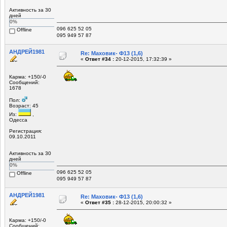
Активность за 30
дней
0%
096 625 52 05
Offline
095 949 57 87
АНДРЕЙ1981
Re: Маховик- Ф13 (1,6)
«
Ответ #34 :
20-12-2015, 17:32:39 »
Карма: +150/-0
Сообщений:
1678
Пол:
Возраст: 45
Из:
,
Одесса
Регистрация:
09.10.2011
Активность за 30
дней
0%
096 625 52 05
Offline
095 949 57 87
АНДРЕЙ1981
Re: Маховик- Ф13 (1,6)
«
Ответ #35 :
28-12-2015, 20:00:32 »
Карма: +150/-0
Сообщений: