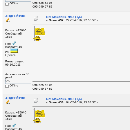
096 625 52 05
Offline
095 949 57 87
АНДРЕЙ1981
Re: Маховик- Ф13 (1,6)
«
Ответ #37 :
27-01-2016, 22:55:57 »
Карма: +150/-0
Сообщений:
1678
Пол:
Возраст: 45
Из:
,
Одесса
Регистрация:
09.10.2011
Активность за 30
дней
0%
096 625 52 05
Offline
095 949 57 87
АНДРЕЙ1981
Re: Маховик- Ф13 (1,6)
«
Ответ #38 :
04-02-2016, 15:03:57 »
Карма: +150/-0
Сообщений:
1678
Пол:
Возраст: 45