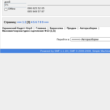
дней
0%
096 625 52 05
Offline
095 949 57 87
Страниц:
«««
1
2
[
3
]
4
5
6
7
8
9
»»»
Украинский Кадетт Клуб
|
Главная
|
Барахолка
|
Продам
|
Авторазборки
|
Маховик+корзна+диск сцепления Ф13 (1,6)
Перейти в:
Powered by SMF 1.1.19
|
SMF © 2006-2008, Simple Machin