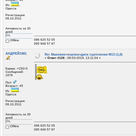
Из:
,
Одесса
Регистрация:
09.10.2011
Активность за 30
дней
0%
096 625 52 05
Offline
095 949 57 87
АНДРЕЙ1981
Re: Маховик+корзна+диск сцепления Ф13 (1,6)
«
Ответ #126 :
09-03-2019, 13:11:04 »
Карма: +150/-0
Сообщений:
1678
Пол:
Возраст: 45
Из:
,
Одесса
Регистрация:
09.10.2011
Активность за 30
дней
0%
096 625 52 05
Offline
095 949 57 87