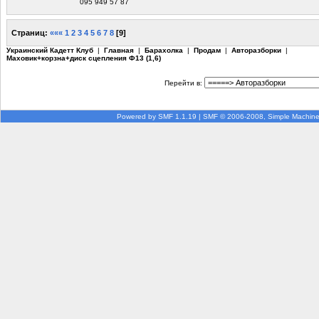
095 949 57 87
Страниц:
«««
1
2
3
4
5
6
7
8
[
9
]
Украинский Кадетт Клуб
|
Главная
|
Барахолка
|
Продам
|
Авторазборки
|
Маховик+корзна+диск сцепления Ф13 (1,6)
Перейти в:
Powered by SMF 1.1.19
|
SMF © 2006-2008, Simple Machin