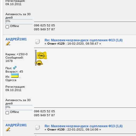
Регистрация:
09.10.2011
Активность за 30
дней
0%
096 625 52 05
Offline
095 949 57 87
АНДРЕЙ1981
Re: Маховик+корзна+диск сцепления Ф13 (1,6)
«
Ответ #129 :
16-02-2020, 08:58:47 »
Карма: +150/-0
Сообщений:
1678
Пол:
Возраст: 45
Из:
,
Одесса
Регистрация:
09.10.2011
Активность за 30
дней
0%
096 625 52 05
Offline
095 949 57 87
АНДРЕЙ1981
Re: Маховик+корзна+диск сцепления Ф13 (1,6)
«
Ответ #130 :
22-01-2021, 09:14:06 »