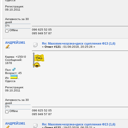
Одесса
Регистрация:
09.10.2011
Активность за 30
дней
0%
096 625 52 05
Offline
095 949 57 87
АНДРЕЙ1981
Re: Маховик+корзна+диск сцепления Ф13 (1,6)
«
Ответ #121 :
01-06-2018, 20:25:26 »
Карма: +150/-0
Сообщений:
1678
Пол:
Возраст: 45
Из:
,
Одесса
Регистрация:
09.10.2011
Активность за 30
дней
0%
096 625 52 05
Offline
095 949 57 87
АНДРЕЙ1981
Re: Маховик+корзна+диск сцепления Ф13 (1,6)
«
Ответ #122 :
19-07-2018, 06:25:21 »