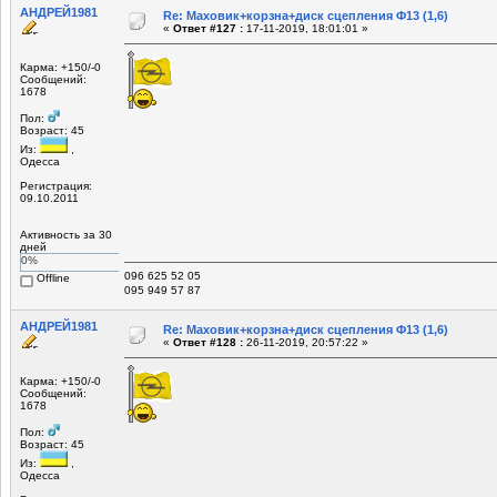
АНДРЕЙ1981
Re: Маховик+корзна+диск сцепления Ф13 (1,6)
«
Ответ #127 :
17-11-2019, 18:01:01 »
Карма: +150/-0
Сообщений:
1678
Пол:
Возраст: 45
Из:
,
Одесса
Регистрация:
09.10.2011
Активность за 30
дней
0%
096 625 52 05
Offline
095 949 57 87
АНДРЕЙ1981
Re: Маховик+корзна+диск сцепления Ф13 (1,6)
«
Ответ #128 :
26-11-2019, 20:57:22 »
Карма: +150/-0
Сообщений:
1678
Пол:
Возраст: 45
Из:
,
Одесса