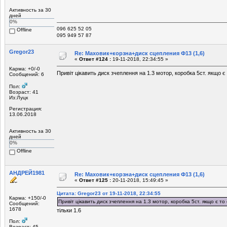
Активность за 30
дней
0%
096 625 52 05
Offline
095 949 57 87
Gregor23
Re: Маховик+корзна+диск сцепления Ф13 (1,6)
«
Ответ #124 :
19-11-2018, 22:34:55 »
Карма: +0/-0
Привіт цікавить диск зчеплення на 1.3 мотор, коробка 5ст. якщо є т
Сообщений: 6
Пол:
Возраст: 41
Из:Луцк
Регистрация:
13.06.2018
Активность за 30
дней
0%
Offline
АНДРЕЙ1981
Re: Маховик+корзна+диск сцепления Ф13 (1,6)
«
Ответ #125 :
20-11-2018, 15:49:45 »
Цитата: Gregor23 от 19-11-2018, 22:34:55
Карма: +150/-0
Привіт цікавить диск зчеплення на 1.3 мотор, коробка 5ст. якщо є то 
Сообщений:
1678
тільки 1.6
Пол:
Возраст: 45