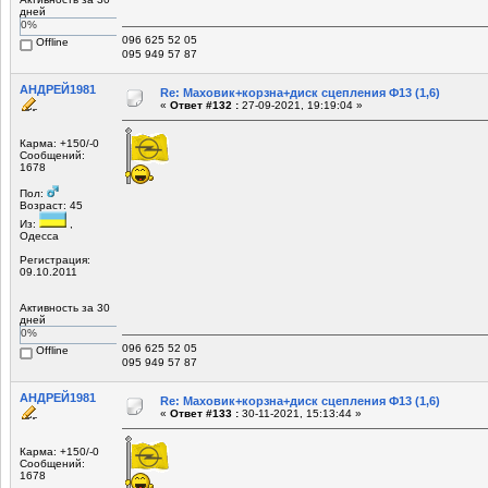
дней
0%
096 625 52 05
Offline
095 949 57 87
АНДРЕЙ1981
Re: Маховик+корзна+диск сцепления Ф13 (1,6)
«
Ответ #132 :
27-09-2021, 19:19:04 »
Карма: +150/-0
Сообщений:
1678
Пол:
Возраст: 45
Из:
,
Одесса
Регистрация:
09.10.2011
Активность за 30
дней
0%
096 625 52 05
Offline
095 949 57 87
АНДРЕЙ1981
Re: Маховик+корзна+диск сцепления Ф13 (1,6)
«
Ответ #133 :
30-11-2021, 15:13:44 »
Карма: +150/-0
Сообщений:
1678