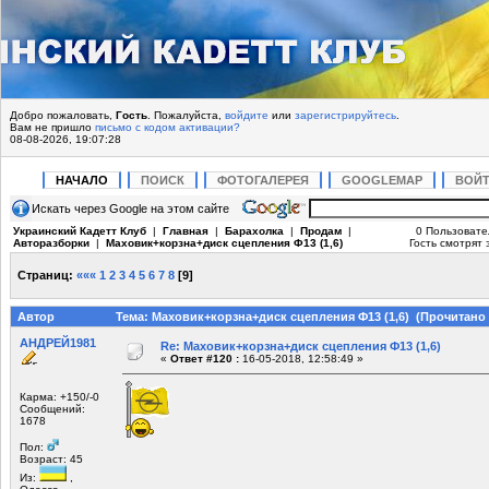
Добро пожаловать,
Гость
. Пожалуйста,
войдите
или
зарегистрируйтесь
.
Вам не пришло
письмо с кодом активации?
08-08-2026, 19:07:28
НАЧАЛО
ПОИСК
ФОТОГАЛЕРЕЯ
GOOGLEMAP
ВОЙ
Искать через Google на этом сайте
Украинский Кадетт Клуб
|
Главная
|
Барахолка
|
Продам
|
0 Пользовате
Авторазборки
|
Маховик+корзна+диск сцепления Ф13 (1,6)
Гость смотрят 
Страниц:
«««
1
2
3
4
5
6
7
8
[
9
]
Автор
Тема: Маховик+корзна+диск сцепления Ф13 (1,6) (Прочитано 
АНДРЕЙ1981
Re: Маховик+корзна+диск сцепления Ф13 (1,6)
«
Ответ #120 :
16-05-2018, 12:58:49 »
Карма: +150/-0
Сообщений:
1678
Пол:
Возраст: 45
Из:
,