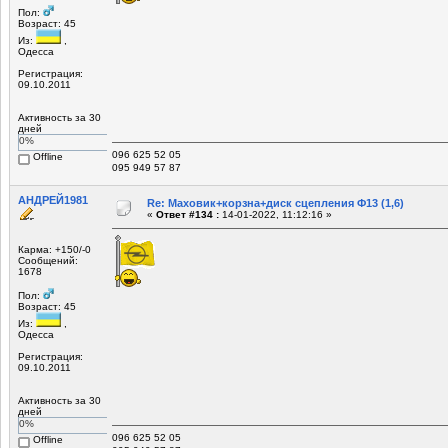
Пол:
Возраст: 45
Из:
,
Одесса
Регистрация:
09.10.2011
Активность за 30
дней
0%
096 625 52 05
Offline
095 949 57 87
АНДРЕЙ1981
Re: Маховик+корзна+диск сцепления Ф13 (1,6)
«
Ответ #134 :
14-01-2022, 11:12:16 »
Карма: +150/-0
Сообщений:
1678
Пол:
Возраст: 45
Из:
,
Одесса
Регистрация:
09.10.2011
Активность за 30
дней
0%
096 625 52 05
Offline