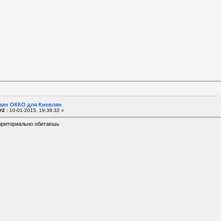
зин ОККО для Киевлян
#2 :
10-01-2015, 19:38:32 »
ерриториально обитаешь