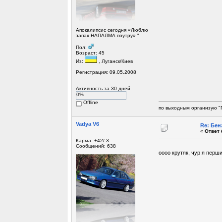
Апокалипсис сегодня «Люблю
запах НАПАЛМА поутру» "
Пол:
Возраст: 45
Из:
, Луганск/Киев
Регистрация: 09.05.2008
Активность за 30 дней
0%
Offline
по выходным организую "
Vadya V6
Re: Бен
«
Ответ 
Карма: +42/-3
Сообщений: 638
оооо крутяк, чур я перши