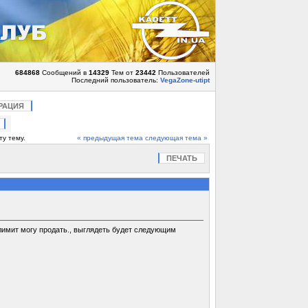
684868
Сообщений в
14329
Тем от
23442
Пользователей
Последний пользователь:
VegaZone-utipt
РАЦИЯ
ту тему.
« предыдущая тема
следующая тема »
ПЕЧАТЬ
й лимит могу продать., выглядеть будет следующим