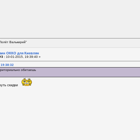
Полёт Валькирий"
зин ОККО для Киевлян
#3 :
10-01-2015, 19:39:40 »
 19:38:32
ерриториально обитаешь
чуть скидки