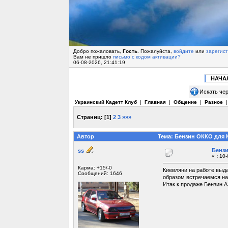
Добро пожаловать,
Гость
. Пожалуйста,
войдите
или
зарегис
Вам не пришло
письмо с кодом активации?
06-08-2026, 21:41:19
НАЧА
Искать чер
Украинский Кадетт Клуб
|
Главная
|
Общение
|
Разное
Страниц:
[
1
]
2
3
»»»
Автор
Тема: Бензин ОККО для 
Бензи
ss
«
:
10-
Карма: +15/-0
Киевляни на работе выда
Сообщений: 1646
образом встречаемся на 
Итак к продаже Бензин А