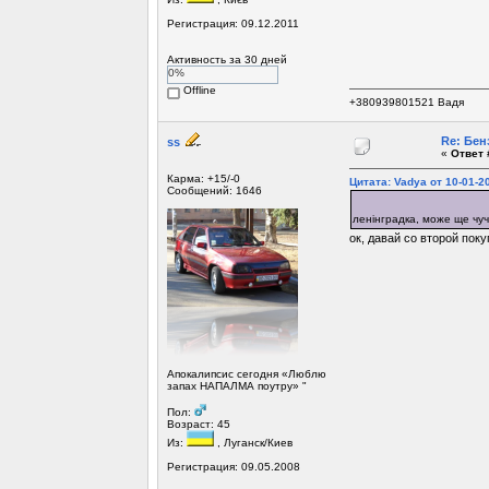
Регистрация: 09.12.2011
Активность за 30 дней
0%
Offline
+380939801521 Вадя
Re: Бен
ss
«
Ответ 
Карма: +15/-0
Цитата: Vadya от 10-01-20
Сообщений: 1646
ленінградка, може ще чуч
ок, давай со второй поку
Апокалипсис сегодня «Люблю
запах НАПАЛМА поутру» "
Пол:
Возраст: 45
Из:
, Луганск/Киев
Регистрация: 09.05.2008