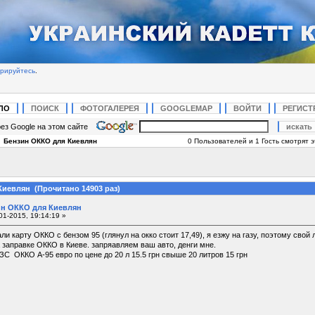
трируйтесь
.
ЛО
ПОИСК
ФОТОГАЛЕРЕЯ
GOOGLEMAP
ВОЙТИ
РЕГИСТ
ез Google на этом сайте
|
Бензин ОККО для Киевлян
0 Пользователей и 1 Гость смотрят э
Киевлян (Прочитано 14903 раз)
н ОККО для Киевлян
01-2015, 19:14:19 »
ли карту ОККО с бензом 95 (глянул на окко стоит 17,49), я езжу на газу, поэтому сво
заправке ОККО в Киеве. запряавляем ваш авто, денги мне.
ЗС ОККО А-95 евро по цене до 20 л 15.5 грн свыше 20 литров 15 грн