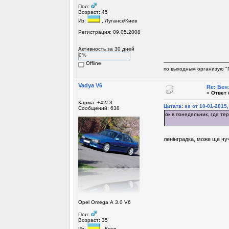
Пол:
Возраст: 45
Из:
, Луганск/Киев
Регистрация: 09.05.2008
Активность за 30 дней
0%
Offline
по выходным организую "
Vadya V6
Re: Бен
«
Ответ 
Карма: +42/-3
Цитата: ss от 10-01-2015,
Сообщений: 638
ок в понедельник, где т
ленінградка, може ще чу
Opel Omega А 3.0 V6
Пол:
Возраст: 35
Из:
, Києв