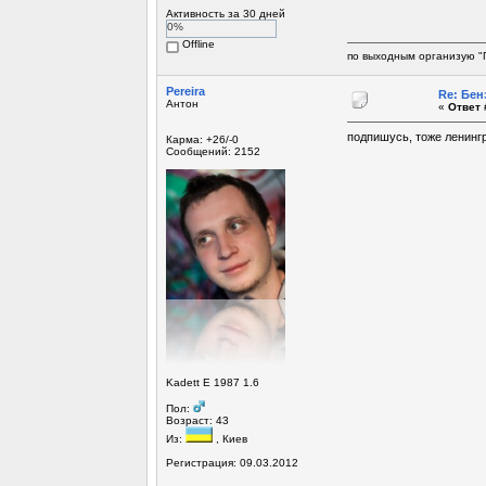
Активность за 30 дней
0%
Offline
по выходным организую "
Pereira
Re: Бен
Антон
«
Ответ 
подпишусь, тоже ленингр
Карма: +26/-0
Сообщений: 2152
Kadett E 1987 1.6
Пол:
Возраст: 43
Из:
, Киев
Регистрация: 09.03.2012