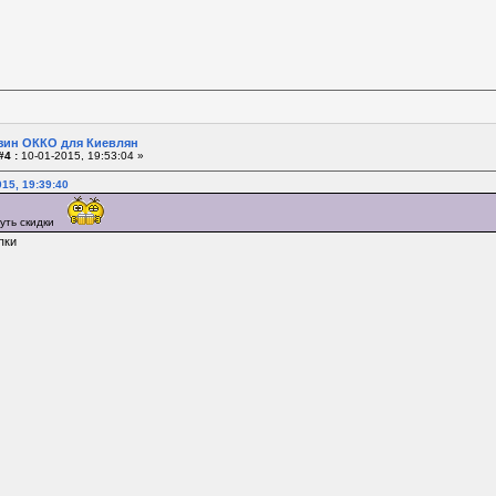
зин ОККО для Киевлян
#4 :
10-01-2015, 19:53:04 »
15, 19:39:40
уть скидки
пки