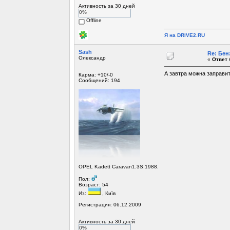
Активность за 30 дней
0%
Offline
Я на DRIVE2.RU
Sash
Re: Бен
Олександр
«
Ответ 
А завтра можна заправит
Карма: +10/-0
Сообщений: 194
OPEL Kadett Caravan1.3S.1988.
Пол:
Возраст: 54
Из:
, Київ
Регистрация: 06.12.2009
Активность за 30 дней
0%