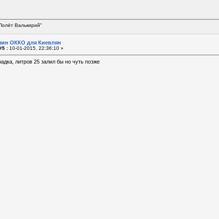
Полёт Валькирий"
зин ОККО для Киевлян
#5 :
10-01-2015, 22:36:10 »
адка, литров 25 залил бы но чуть позже