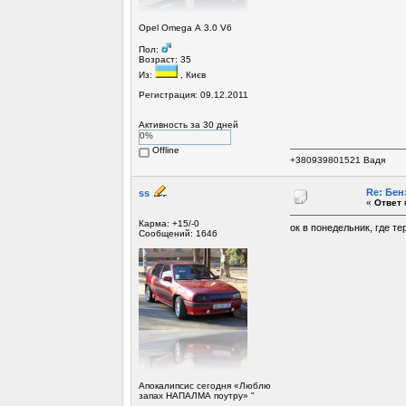
Opel Omega А 3.0 V6
Пол:
Возраст: 35
Из:
, Києв
Регистрация: 09.12.2011
Активность за 30 дней
0%
Offline
+380939801521 Вадя
Re: Бен
ss
«
Ответ 
Карма: +15/-0
ок в понедельник, где т
Сообщений: 1646
Апокалипсис сегодня «Люблю
запах НАПАЛМА поутру» "