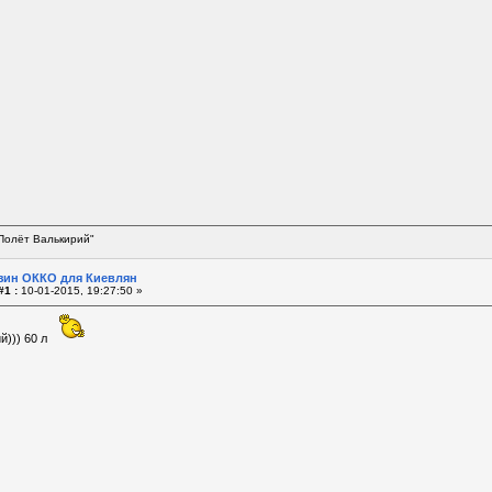
Полёт Валькирий"
зин ОККО для Киевлян
#1 :
10-01-2015, 19:27:50 »
й))) 60 л