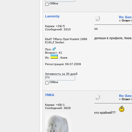
Offline
Lavrentiy
Re: Бен
«
Ответ 
Карма: +29/-5
ss
Сообщений: 3310
допиши в профиле, Кие
БЫЛ Tiffany Opel Kadett 1988
E16LZ Sedan
Пол:
Возраст: 41
Из:
, Киев
Регистрация: 09.07.2009
Активность за 30 дней
0%
Offline
УМКА
Re: Бен
«
Ответ 
Карма: +48/-1
Сообщений: 3828
кто крайний??