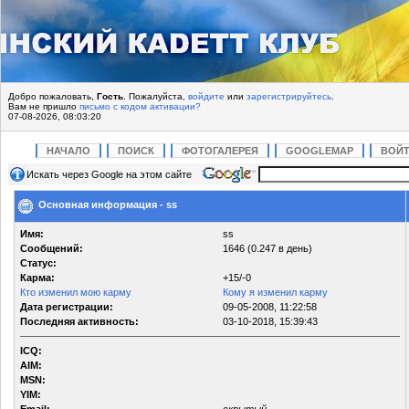
Добро пожаловать,
Гость
. Пожалуйста,
войдите
или
зарегистрируйтесь
.
Вам не пришло
письмо с кодом активации?
07-08-2026, 08:03:20
НАЧАЛО
ПОИСК
ФОТОГАЛЕРЕЯ
GOOGLEMAP
ВОЙ
Искать через Google на этом сайте
Основная информация - ss
Имя:
ss
Сообщений:
1646 (0.247 в день)
Статус:
Карма:
+15/-0
Кто изменил мою карму
Кому я изменил карму
Дата регистрации:
09-05-2008, 11:22:58
Последняя активность:
03-10-2018, 15:39:43
ICQ:
AIM:
MSN:
YIM: