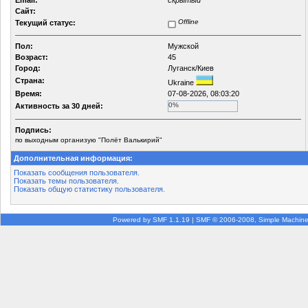
Email:
скрытый
Сайт:
Offline
Текущий статус:
Пол:
Мужской
Возраст:
45
Город:
Луганск/Киев
Страна:
Ukraine
Время:
07-08-2026, 08:03:20
0%
Активность за 30 дней:
Подпись:
по выходным организую "Полёт Валькирий"
Дополнительная информация:
Показать сообщения пользователя.
Показать темы пользователя.
Показать общую статистику пользователя.
Powered by SMF 1.1.19
|
SMF © 2006-2008, Simple Machin