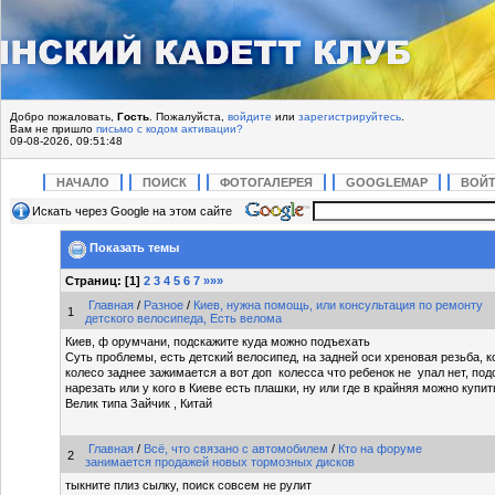
Добро пожаловать,
Гость
. Пожалуйста,
войдите
или
зарегистрируйтесь
.
Вам не пришло
письмо с кодом активации?
09-08-2026, 09:51:48
НАЧАЛО
ПОИСК
ФОТОГАЛЕРЕЯ
GOOGLEMAP
ВОЙ
Искать через Google на этом сайте
Показать темы
Страниц: [
1
]
2
3
4
5
6
7
»»»
Главная
/
Разное
/
Киев, нужна помощь, или консультация по ремонту
1
детского велосипеда, Есть велома
Киев, ф орумчани, подскажите куда можно подъехать
Суть проблемы, есть детский велосипед, на задней оси хреновая резьба, 
колесо заднее зажимается а вот доп колесса что ребенок не упал нет, под
нарезать или у кого в Киеве есть плашки, ну или где в крайняя можно купит
Велик типа Зайчик , Китай
Главная
/
Всё, что связано с автомобилем
/
Кто на форуме
2
занимается продажей новых тормозных дисков
тыкните плиз сылку, поиск совсем не рулит