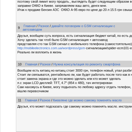
поэтому свой лимит могу продать., выглядеть будет следующим образом 
заправке ОККО в Киеве. запряавляем ваш авто, денги мне.
Итак к продаже Бензин АЗС ОККО А-95 евро по цене до 20 л 15.5 грн свыше
Главная
/
Разное
/
давайте поговорим о GSM сигнализации с
9
автозаводом
Друзья, вообщем суть вопроса, есть сигнализация бюджет китай, по есть д
Хочу зделать так чтоб было GSM сигнализация + автозавод
представляя єто так GSM сигнал с мобильного телефона (самостоятельно)
http://mobileelectronics.com.ua/wordpress/gsm-
сигнализации/spider-ecm101-en
Реально ли воплоить в жизнь
10
Главная
/
Разное
/
Нужна консультация по ремонту смартфона
Вообщем есть китаец но китаец стоит 3000 грн, телефон новый, упал разби
Стоит ли связыватся, рентабельно ли, как будет работать после того как в 
стоит замена экрана и где это можно зделать или кто может зделать
п.с экран LCD дисплей: TFT, 4.7" (854 x 480), тач интегрирован
Сам нахожусь в Киеве, могу подьехать по любому адресу отдать телефон, а
вішлю перевозчиком
11
Главная
/
Разное
/
Киевляне где можно самому поменять масло
Друзья, кто может подсказать где самому можно поменять масло. инструме