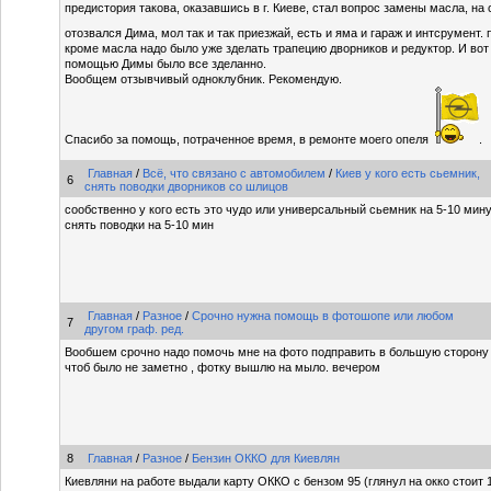
предистория такова, оказавшись в г. Киеве, стал вопрос замены масла, на
отозвался Дима, мол так и так приезжай, есть и яма и гараж и интсрумент.
кроме масла надо было уже зделать трапецию дворников и редуктор. И вот 
помощью Димы было все зделанно.
Вообщем отзывчивый одноклубник. Рекомендую.
Спасибо за помощь, потраченное время, в ремонте моего опеля
.
Главная
/
Всё, что связано с автомобилем
/
Киев у кого есть сьемник,
6
снять поводки дворников со шлицов
сообственно у кого есть это чудо или универсальный сьемник на 5-10 минут
снять поводки на 5-10 мин
Главная
/
Разное
/
Срочно нужна помощь в фотошопе или любом
7
другом граф. ред.
Вообшем срочно надо помочь мне на фото подправить в большую сторону п
чтоб было не заметно , фотку вышлю на мыло. вечером
8
Главная
/
Разное
/
Бензин ОККО для Киевлян
Киевляни на работе выдали карту ОККО с бензом 95 (глянул на окко стоит 17