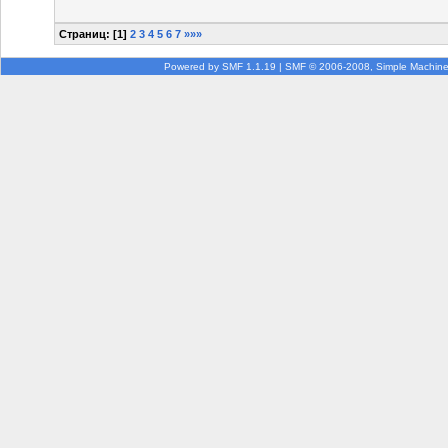
Страниц: [
1
]
2
3
4
5
6
7
»»»
Powered by SMF 1.1.19
|
SMF © 2006-2008, Simple Machin