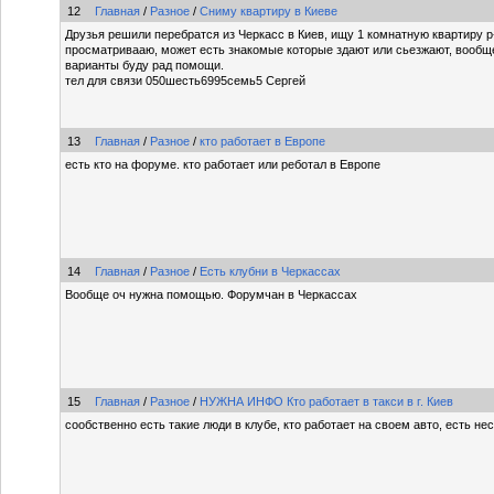
12
Главная
/
Разное
/
Сниму квартиру в Киеве
Друзья решили перебратся из Черкасс в Киев, ищу 1 комнатную квартиру р
просматривааю, может есть знакомые которые здают или сьезжают, вообщ
варианты буду рад помощи.
тел для связи 050шесть6995семь5 Сергей
13
Главная
/
Разное
/
кто работает в Европе
есть кто на форуме. кто работает или реботал в Европе
14
Главная
/
Разное
/
Есть клубни в Черкассах
Вообще оч нужна помощью. Форумчан в Черкассах
15
Главная
/
Разное
/
НУЖНА ИНФО Кто работает в такси в г. Киев
сообственно есть такие люди в клубе, кто работает на своем авто, есть не