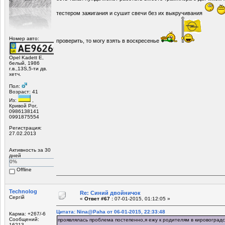
тестером зажигания и сушит свечи без их выкручивания
Номер авто:
проверить, то могу взять в воскресенье
Opel Kadett E,
белый, 1986
г.в.,13S,5-ти дв.
хетч.
Пол:
Возраст: 41
Из:
,
Кривой Рог,
0986138141
0991875554
Регистрация:
27.02.2013
Активность за 30
дней
0%
Offline
Technolog
Re: Синий двойничок
Сергій
«
Ответ #67 :
07-01-2015, 01:12:05 »
Цитата: Nina@Paha от 06-01-2015, 22:33:48
Карма: +267/-6
Сообщений:
проявлялась проблема постепенно,я ежу к родителям в кировоградс
16213