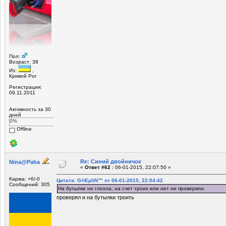
Пол:
Возраст: 38
Из:
,
Кривой Рог
Регистрация:
09.11.2011
Активность за 30
дней
0%
Offline
Re: Синий двойничок
Nina@Paha
«
Ответ #62 :
06-01-2015, 22:07:50 »
Карма: +6/-0
Цитата: G®EµliN™ от 06-01-2015, 22:04:42
Сообщений: 305
На бутылке не глохла, на счет троих или нет не проверяли.
проверял и на бутылки троить