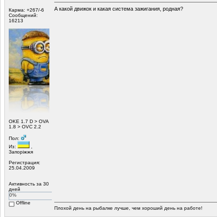
А какой движок и какая система зажигания, родная?
Карма: +267/-6
Сообщений:
16213
ОKE 1.7 D > OVA
1.8 > OVC 2.2
Пол:
Из:
,
Запоріжжя
Регистрация:
25.04.2009
Активность за 30
дней
0%
Offline
Плохой день на рыбалке лучше, чем хороший день на работе!