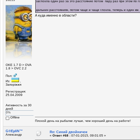
заглохла один раз за это расстояние потом пару раз при этом по г
дальних расстояниях, потом чаще и чаще глохла, теперь и один км
А куда именно в области?
ОKE 1.7 D > OVA
1.8 > OVC 2.2
Пол:
Из:
,
Запоріжжя
Регистрация:
25.04.2009
Активность за 30
дней
0%
Offline
Плохой день на рыбалке лучше, чем хороший день на работе!
G®EµliN™
Re: Синий двойничок
Александр
«
Ответ #68 :
07-01-2015, 09:01:05 »