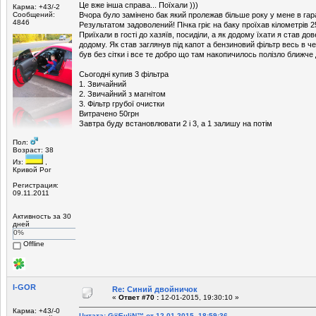
Це вже інша справа... Поїхали )))
Карма: +43/-2
Сообщений:
Вчора було замінено бак який пролежав більше року у мене в гар
4846
Результатом задоволений! Пічка гріє на баку проїхав кілометрів 2
Приїхали в гості до хазяїв, посиділи, а як додому їхати я став до
додому. Як став заглянув під капот а бензиновий фільтр весь в чер
був без сітки і все те добро що там накопичилось полізло ближче
Сьогодні купив 3 фільтра
1. Звичайний
2. Звичайний з магнітом
3. Фільтр грубої очистки
Витрачено 50грн
Завтра буду встановлювати 2 і 3, а 1 залишу на потім
Пол:
Возраст: 38
Из:
,
Кривой Рог
Регистрация:
09.11.2011
Активность за 30
дней
0%
Offline
I-GOR
Re: Синий двойничок
«
Ответ #70 :
12-01-2015, 19:30:10 »
Карма: +43/-0
Цитата: G®EµliN™ от 12-01-2015, 18:59:36