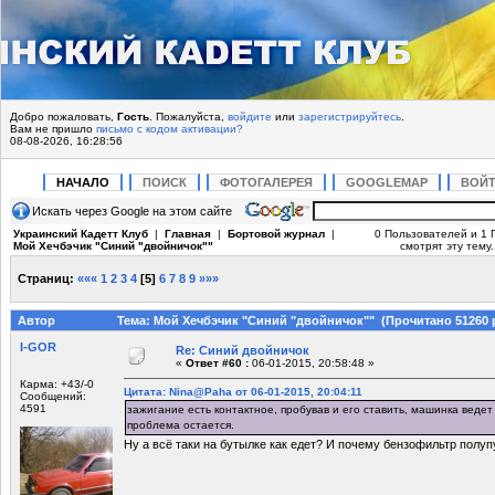
Добро пожаловать,
Гость
. Пожалуйста,
войдите
или
зарегистрируйтесь
.
Вам не пришло
письмо с кодом активации?
08-08-2026, 16:28:56
НАЧАЛО
ПОИСК
ФОТОГАЛЕРЕЯ
GOOGLEMAP
ВОЙ
Искать через Google на этом сайте
Украинский Кадетт Клуб
|
Главная
|
Бортовой журнал
|
0 Пользователей и 1 
Мой Хечбэчик "Синий "двойничок""
смотрят эту тему.
Страниц:
«««
1
2
3
4
[
5
]
6
7
8
9
»»»
Автор
Тема: Мой Хечбэчик "Синий "двойничок"" (Прочитано 51260 
I-GOR
Re: Синий двойничок
«
Ответ #60 :
06-01-2015, 20:58:48 »
Карма: +43/-0
Цитата: Nina@Paha от 06-01-2015, 20:04:11
Сообщений:
4591
зажигание есть контактное, пробував и его ставить, машинка ведет 
проблема остается.
Ну а всё таки на бутылке как едет? И почему бензофильтр полуп