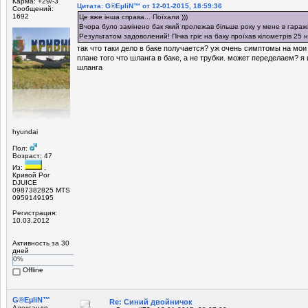
Карма: +29/-3
Цитата: G®EµliN™ от 12-01-2015, 18:59:36
Сообщений:
1692
Це вже інша справа... Поїхали )))
Вчора було замінено бак який пролежав більше року у мене в гаражі
Результатом задоволений! Пічка гріє на баку проїхав кілометрів 25 н
так что таки дело в баке получается? уж очень симптомы на мои
плане того что шланга в баке, а не трубки. может переделаем? я 
шланга
hyundai
Пол:
Возраст: 47
Из:
,
Кривой Рог
DJUICE
0987382825 MTS
0959149195
Регистрация:
10.03.2012
Активность за 30
дней
0%
Offline
G®EµliN™
Re: Синий двойничок
Александр