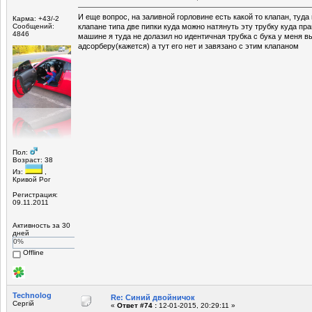
И еще вопрос, на заливной горловине есть какой то клапан, туда
Карма: +43/-2
Сообщений:
клапане типа две пипки куда можно натянуть эту трубку куда п
4846
машине я туда не долазил но идентичная трубка с бука у меня вы
адсорберу(кажется) а тут его нет и завязано с этим клапаном
Пол:
Возраст: 38
Из:
,
Кривой Рог
Регистрация:
09.11.2011
Активность за 30
дней
0%
Offline
Technolog
Re: Синий двойничок
Сергій
«
Ответ #74 :
12-01-2015, 20:29:11 »