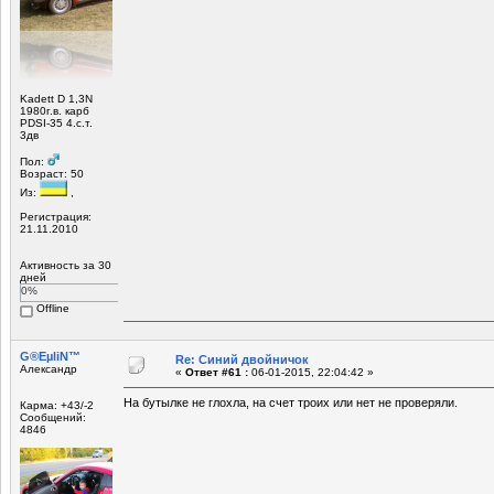
Kadett D 1,3N
1980г.в. карб
PDSI-35 4.с.т.
3дв
Пол:
Возраст: 50
Из:
,
Регистрация:
21.11.2010
Активность за 30
дней
0%
Offline
G®EµliN™
Re: Синий двойничок
Александр
«
Ответ #61 :
06-01-2015, 22:04:42 »
На бутылке не глохла, на счет троих или нет не проверяли.
Карма: +43/-2
Сообщений:
4846