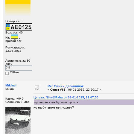
Номер авто:
Возраст: 40
Из:
,
Кривой рог
Регистрация:
13.06.2013
Активность за 30
дней
0%
Offline
Mikhail
Re: Синий двойничок
Миша
«
Ответ #63 :
06-01-2015, 22:20:17 »
Цитата: Nina@Paha от 06-01-2015, 22:07:50
Карма: +0/-0
Сообщений: 366
проверял и на бутылки троить
но на бутылке не глохнет?