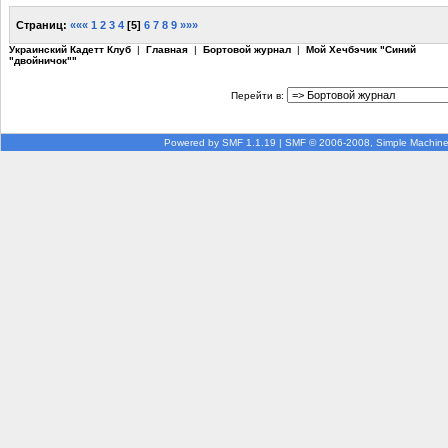
Страниц:
«««
1
2
3
4
[
5
]
6
7
8
9
»»»
Украинский Кадетт Клуб
|
Главная
|
Бортовой журнал
|
Мой Хечбэчик "Синий
"двойничок""
Перейти в:
Powered by SMF 1.1.19
|
SMF © 2006-2008, Simple Machin