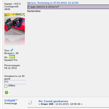
Цитата: Technolog от 07-01-2015, 01:12:05
Карма: +43/-2
Сообщений:
А куда именно в области?
4846
Балаховка
Пол:
Возраст: 38
Из:
,
Кривой Рог
Регистрация:
09.11.2011
Активность за 30
дней
0%
Offline
G®EµliN™
Re: Синий двойничок
Александр
«
Ответ #69 :
12-01-2015, 18:59:36 »