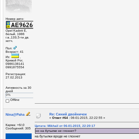
Номер авто:
Opel Kadett E,
белый, 1986
г.в.,13S,5-ти дв.
хетч.
Пол:
Возраст: 41
Из:
,
Кривой Рог,
0986138141
0991875554
Регистрация:
27.02.2013
Активность за 30
дней
0%
Offline
Re: Синий двойничок
Nina@Paha
«
Ответ #64 :
06-01-2015, 22:22:55 »
Карма: +6/-0
Цитата: Mikhail от 06-01-2015, 22:20:17
Сообщений: 305
но на бутылке не глохнет?
на бутылки вроде не глохнет