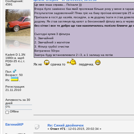
Сообщений:
4591
Це вже інша справа... Поїхали )))
Вчора було замінено бак який пролежав більше року у мене в гаражі
Результатом задоволений! Пічка гріє на баку проїхав кілометрів 25 н
Приїхали в гості до хазяїв, посиділи, а як додому їхати я став довел
додому. Як став заглянув під капот а бензиновий фільтр весь в червон
без сітки і все те добро що там накопичилось полізло ближче до
Сьогодні купив 3 фільтра
1. Звичайний
2. Звичайний з магнітом
3. Фільтр грубої очистки
Витрачено 50грн
Kadett D 1,3N
Завтра буду встановлювати 2 і 3, а 1 залишу на потім
1980г.в. карб
PDSI-35 4.с.т.
Як не
срачка то
пердячка.
3дв
Пол:
Возраст: 50
Из:
,
Регистрация:
21.11.2010
Активность за 30
дней
0%
Offline
ЕвгенийКР
Re: Синий двойничок
«
Ответ #71 :
12-01-2015, 20:02:34 »