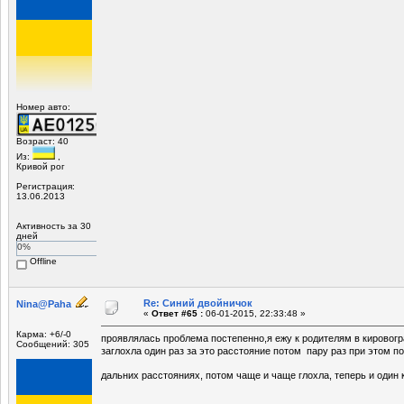
Номер авто:
Возраст: 40
Из:
,
Кривой рог
Регистрация:
13.06.2013
Активность за 30
дней
0%
Offline
Re: Синий двойничок
Nina@Paha
«
Ответ #65 :
06-01-2015, 22:33:48 »
Карма: +6/-0
проявлялась проблема постепенно,я ежу к родителям в кировогр
Сообщений: 305
заглохла один раз за это расстояние потом пару раз при этом по
дальних расстояниях, потом чаще и чаще глохла, теперь и один 