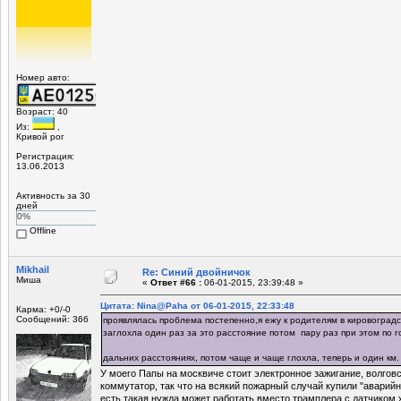
Номер авто:
Возраст: 40
Из:
,
Кривой рог
Регистрация:
13.06.2013
Активность за 30
дней
0%
Offline
Mikhail
Re: Синий двойничок
Миша
«
Ответ #66 :
06-01-2015, 23:39:48 »
Цитата: Nina@Paha от 06-01-2015, 22:33:48
Карма: +0/-0
Сообщений: 366
проявлялась проблема постепенно,я ежу к родителям в кировоградс
заглохла один раз за это расстояние потом пару раз при этом по г
дальних расстояниях, потом чаще и чаще глохла, теперь и один км
У моего Папы на москвиче стоит электронное зажигание, волгов
коммутатор, так что на всякий пожарный случай купили "аварийн
есть такая нужда может работать вместо трамплера с датчиком 