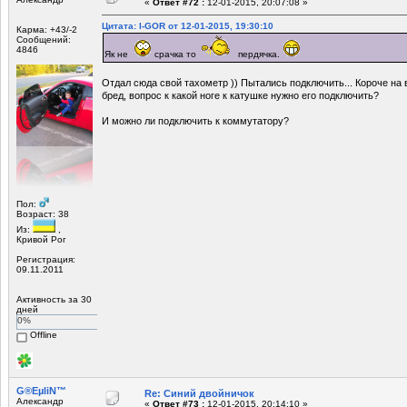
«
Ответ #72 :
12-01-2015, 20:07:08 »
Цитата: I-GOR от 12-01-2015, 19:30:10
Карма: +43/-2
Сообщений:
4846
Як не
срачка то
пердячка.
Отдал сюда свой тахометр )) Пытались подключить... Короче н
бред, вопрос к какой ноге к катушке нужно его подключить?
И можно ли подключить к коммутатору?
Пол:
Возраст: 38
Из:
,
Кривой Рог
Регистрация:
09.11.2011
Активность за 30
дней
0%
Offline
G®EµliN™
Re: Синий двойничок
Александр
«
Ответ #73 :
12-01-2015, 20:14:10 »