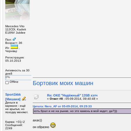
Mercedes Vito
112CDI, Kadett
E18NV Jubilee
Пол:
Возраст: 36
Из:
,
Чернівці
Регистрация:
05.10.2013
Активность за 30
дней
0%
Бортовик моих машин
Offline
Sport1kkk
Re: OKE "Надёжный" 13SB хэтч
«
Ответ #8 :
05-09-2014, 09:40:48 »
[Мишаня]
Деньги в
кармане - ещё
Цитата: Nero_AF от 05-09-2014, 09:29:33
не крылья, но
хоть брал и не на рынке, но это камень в мой кадет, да?)))
походку меняют.
ахах))
Карма: +31/-2
Сообщений:
он образно
2249