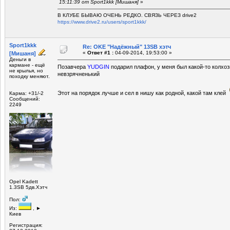
15:11:39 от Sport1kkk [Мишаня]
»
В КЛУБЕ БЫВАЮ ОЧЕНЬ РЕДКО. СВЯЗЬ ЧЕРЕЗ drive2
https://www.drive2.ru/users/sport1kkk/
Sport1kkk
Re: OKE "Надёжный" 13SB хэтч
«
Ответ #1 :
04-09-2014, 19:53:00 »
[Мишаня]
Деньги в
кармане - ещё
Позавчера
YUDGIN
подарил плафон, у меня был какой-то колхо
не крылья, но
невзрячненький
походку меняют.
Этот на порядок лучше и сел в нишу как родной, какой там клей
Карма: +31/-2
Сообщений:
2249
Opel Kadett
1.3SB 5дв.Хэтч
Пол:
Из:
, ►
Киев
Регистрация: