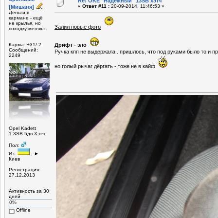
Re: OKE "Надёжный" 13SB хэтч
«
Ответ #11 :
20-09-2014, 11:46:53 »
[Мишаня]
Деньги в
кармане - ещё
не крылья, но
Залил новые фото
походку меняют.
Карма: +31/-2
Дрифт - зло
Сообщений:
Ручка кпп не выдержала.. пришлось, что под руками было то и п
2249
но голый рычаг дёргать - тоже не в кайф
Opel Kadett
1.3SB 5дв.Хэтч
Пол:
Из:
, ►
Киев
Регистрация:
27.12.2013
Активность за 30
дней
0%
Offline