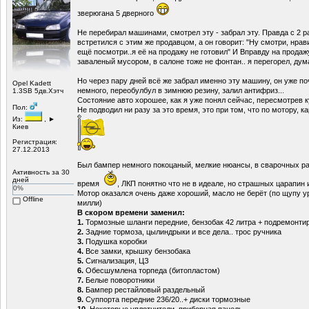
зверюгана 5 дверного
Не перебирал машинами, смотрел эту - забрал эту. Правда с 2 ра
встретился с этим же продавцом, а он говорит: "Ну смотри, нрави
ещё посмотри..я её на продажу не готовил" И Вправду на продажу
заваленый мусором, в салоне тоже не фонтан.. я перегорел, дума
Но через пару дней всё же забрал именно эту машину, он уже по
Opel Kadett
немного, переобулбул в зимнюю резину, залил антифриз...
1.3SB 5дв.Хэтч
Состояние авто хорошее, как я уже понял сейчас, пересмотрев 
Пол:
Не подводил ни разу за это время, это при том, что по мотору, 
Из:
, ►
Киев
Регистрация:
27.12.2013
Был бампер немного покоцаный, мелкие нюансы, в сварочных ра
Активность за 30
дней
время
, ЛКП понятно что не в идеале, но страшных царапин и
0%
Мотор оказался очень даже хороший, масло не берёт (по щупу у
Offline
милли)
В скором времени заменил:
1.
Тормозные шланги передние, бензобак 42 литра + подремонти
2.
Задние тормоза, цылиндрыки и все дела.. трос ручника
3.
Подушка коробки
4.
Все замки, крышку бензобака
5.
Сигнализация, ЦЗ
6.
Обесшумлена торпеда (битопластом)
7.
Белые поворотники
8.
Бампер рестайловый раздельный
9.
Суппорта передние 236/20..+ диски тормозные
10.
Некоторые уплотнители, приборная панель