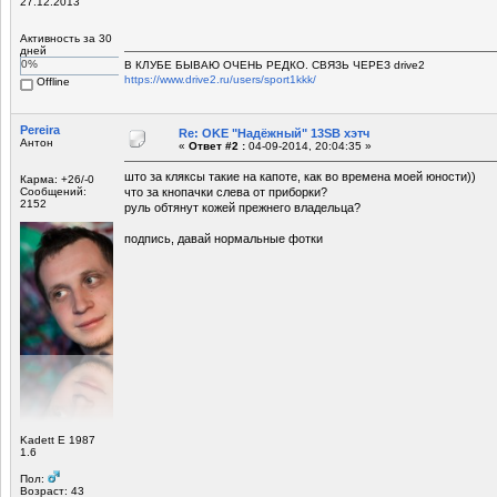
27.12.2013
Активность за 30
дней
0%
В КЛУБЕ БЫВАЮ ОЧЕНЬ РЕДКО. СВЯЗЬ ЧЕРЕЗ drive2
https://www.drive2.ru/users/sport1kkk/
Offline
Pereira
Re: OKE "Надёжный" 13SB хэтч
Антон
«
Ответ #2 :
04-09-2014, 20:04:35 »
што за кляксы такие на капоте, как во времена моей юности))
Карма: +26/-0
Сообщений:
что за кнопачки слева от приборки?
2152
руль обтянут кожей прежнего владельца?
подпись, давай нормальные фотки
Kadett E 1987
1.6
Пол:
Возраст: 43