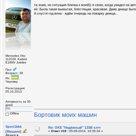
та знаю, но ситуация близка к моей)) я свою, когда увидел на авт
её. Была такая вымытая, блестящая, красивая. Даже днище был
А спустя год вона - ждём очередь на поварку днища...
Mercedes Vito
112CDI, Kadett
E18NV Jubilee
Пол:
Возраст: 36
Из:
,
Чернівці
Регистрация:
05.10.2013
Активность за 30
дней
0%
Бортовик моих машин
Offline
Sport1kkk
Re: OKE "Надёжный" 13SB хэтч
«
Ответ #10 :
05-09-2014, 10:35:34 »
[Мишаня]
Деньги в