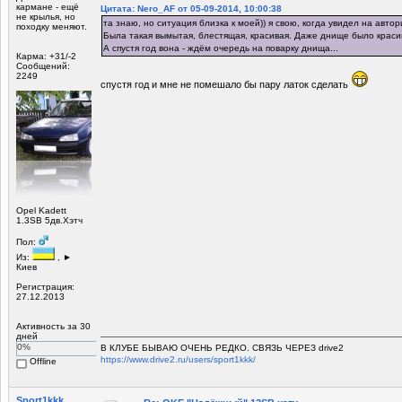
кармане - ещё
Цитата: Nero_AF от 05-09-2014, 10:00:38
не крылья, но
та знаю, но ситуация близка к моей)) я свою, когда увидел на автори
походку меняют.
Была такая вымытая, блестящая, красивая. Даже днище было краси
А спустя год вона - ждём очередь на поварку днища...
Карма: +31/-2
Сообщений:
2249
спустя год и мне не помешало бы пару латок сделать
Opel Kadett
1.3SB 5дв.Хэтч
Пол:
Из:
, ►
Киев
Регистрация:
27.12.2013
Активность за 30
дней
0%
В КЛУБЕ БЫВАЮ ОЧЕНЬ РЕДКО. СВЯЗЬ ЧЕРЕЗ drive2
https://www.drive2.ru/users/sport1kkk/
Offline
Sport1kkk