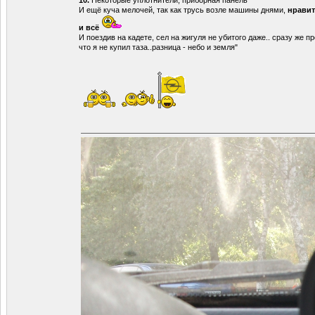
И ещё куча мелочей, так как трусь возле машины днями,
нравит
и всё
И поездив на кадете, сел на жигуля не убитого даже.. сразу же 
что я не купил таза..разница - небо и земля"