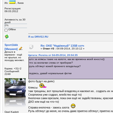
Из:
, Киев
Регистрация:
09.03.2012
Активность за 30
дней
0%
Offline
Я на DRIVE2.RU
Sport1kkk
Re: OKE "Надёжный" 13SB хэтч
«
Ответ #3 :
04-09-2014, 20:10:12 »
[Мишаня]
Деньги в
кармане - ещё
Цитата: Pereira от 04-09-2014, 20:04:35
не крылья, но
што за кляксы такие на капоте, как во времена моей юности))
походку меняют.
что за кнопачки слева от приборки?
руль обтянут кожей прежнего владельца?
Карма: +31/-2
Сообщений:
подпись, давай нормальные фотки
2249
фото будут на днях)
Кляксы
там трещины, вот прошлый владелец и наклеил их.. содрать их н
Скорпиона уже содрал, жлобство ещё то)
Кнопочки сами врезали, пока они ещё не задействованы, красная
ДХО или ещё на что-то)
Справа кнопочка - закись азота
Руль обтянут до меня, но очень даже приятно обтянут, приятно 
Opel Kadett