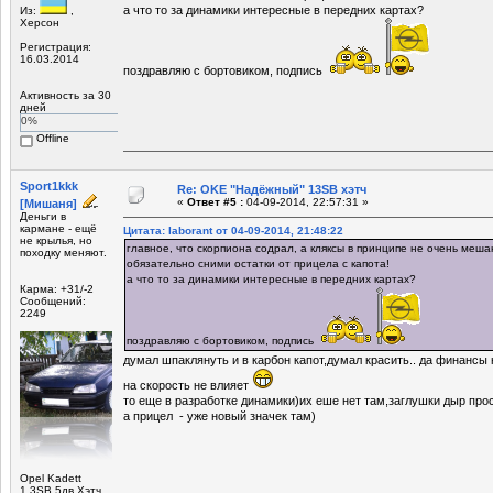
а что то за динамики интересные в передних картах?
Из:
,
Херсон
Регистрация:
16.03.2014
поздравляю с бортовиком, подпись
Активность за 30
дней
0%
Offline
Sport1kkk
Re: OKE "Надёжный" 13SB хэтч
«
Ответ #5 :
04-09-2014, 22:57:31 »
[Мишаня]
Деньги в
кармане - ещё
Цитата: laborant от 04-09-2014, 21:48:22
не крылья, но
главное, что скорпиона содрал, а кляксы в принципе не очень меша
походку меняют.
обязательно сними остатки от прицела с капота!
а что то за динамики интересные в передних картах?
Карма: +31/-2
Сообщений:
2249
поздравляю с бортовиком, подпись
думал шпаклянуть и в карбон капот,думал красить.. да финансы 
на скорость не влияет
то еще в разработке динамики)их еше нет там,заглушки дыр про
а прицел - уже новый значек там)
Opel Kadett
1.3SB 5дв.Хэтч