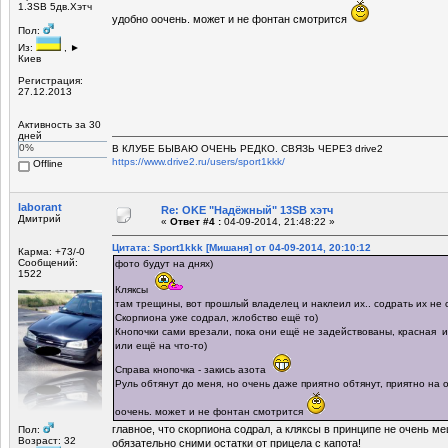
1.3SB 5дв.Хэтч
удобно оочень. может и не фонтан смотрится
Пол:
Из:
, ►
Киев
Регистрация:
27.12.2013
Активность за 30
дней
0%
В КЛУБЕ БЫВАЮ ОЧЕНЬ РЕДКО. СВЯЗЬ ЧЕРЕЗ drive2
https://www.drive2.ru/users/sport1kkk/
Offline
laborant
Re: OKE "Надёжный" 13SB хэтч
Дмитрий
«
Ответ #4 :
04-09-2014, 21:48:22 »
Цитата: Sport1kkk [Мишаня] от 04-09-2014, 20:10:12
Карма: +73/-0
Сообщений:
фото будут на днях)
1522
Кляксы
там трещины, вот прошлый владелец и наклеил их.. содрать их не с
Скорпиона уже содрал, жлобство ещё то)
Кнопочки сами врезали, пока они ещё не задействованы, красная 
или ещё на что-то)
Справа кнопочка - закись азота
Руль обтянут до меня, но очень даже приятно обтянут, приятно на 
оочень. может и не фонтан смотрится
главное, что скорпиона содрал, а кляксы в принципе не очень ме
Пол:
Возраст: 32
обязательно сними остатки от прицела с капота!