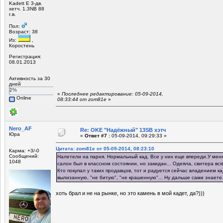
Kadett E 3-дв.
хетч. 1.3NB 88
г.в.
Пол:
Возраст: 38
Из:
,
Коростень
Регистрация:
08.01.2013
Активность за 30
дней
2%
«
Последнее редактирование: 05-09-2014,
Online
08:33:44 от zom81e
»
Nero_AF
Re: OKE "Надёжный" 13SB хэтч
Юра
«
Ответ #7 :
05-09-2014, 09:29:33 »
Цитата: zom81e от 05-09-2014, 08:23:10
Карма: +3/-0
Сообщений:
Налетели на парня. Нормальный кад. Все у них еще впереди.У меня
1048
салон был в классном состоянии, но закидан... Одеяла, свитера вс
Кто покупал у таких продавцов, тот и радуется сейчас владением к
вылизанную, "не битую", "не крашенную"... Ну дальше сами знаете
хоть брал и не на рынке, но это камень в мой кадет, да?)))