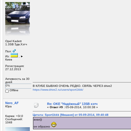
Opel Kadett
1.3SB 5дв.Хэтч
Пол:
Из:
, ►
Киев
Регистрация:
27.12.2013
Активность за 30
дней
0%
В КЛУБЕ БЫВАЮ ОЧЕНЬ РЕДКО. СВЯЗЬ ЧЕРЕЗ drive2
https://www.drive2.ru/users/sport1kkk/
Offline
Nero_AF
Re: OKE "Надёжный" 13SB хэтч
Юра
«
Ответ #9 :
05-09-2014, 10:00:38 »
Цитата: Sport1kkk [Мишаня] от 05-09-2014, 09:40:48
Карма: +3/-0
Сообщений:
ахах))
1048
он образно