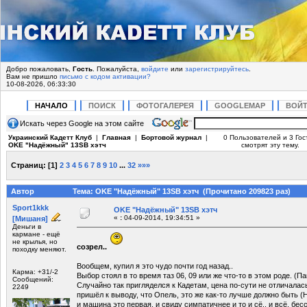
Добро пожаловать,
Гость
. Пожалуйста,
войдите
или
зарегистрируйтесь
.
Вам не пришло
письмо с кодом активации?
10-08-2026, 06:33:30
НАЧАЛО
ПОИСК
ФОТОГАЛЕРЕЯ
GOOGLEMAP
ВОЙ
Искать через Google на этом сайте
Украинский Кадетт Клуб
|
Главная
|
Бортовой журнал
|
0 Пользователей и 3 Гос
OKE "Надёжный" 13SB хэтч
смотрят эту тему.
Страниц:
[
1
]
2
3
4
5
6
7
8
9
10
...
32
»»»
Автор
Тема: OKE "Надёжный" 13SB хэтч (Прочитано 209823 раз)
Sport1kkk
OKE "Надёжный" 13SB хэтч
«
:
04-09-2014, 19:34:51 »
[Мишаня]
Деньги в
кармане - ещё
не крылья, но
созрел..
походку меняют.
Вообщем, купил я это чудо почти год назад..
Карма: +31/-2
Выбор стоял в то время таз 06, 09 или же что-то в этом роде. (Па
Сообщений:
Случайно так пригляделся к Кадетам, цена по-сути не отличалас
2249
пришёл к выводу, что Опель, это же как-то лучше должно быть (
и машина это первая, и свиду симпатичнее и то и сё.. и всё, бес