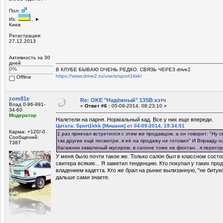
Пол:
Из:
, ►
Киев
Регистрация:
27.12.2013
Активность за 30
дней
0%
В КЛУБЕ БЫВАЮ ОЧЕНЬ РЕДКО. СВЯЗЬ ЧЕРЕЗ drive2
https://www.drive2.ru/users/sport1kkk/
Offline
zom81e
Re: OKE "Надёжный" 13SB хэтч
Влад 0-96-991-
«
Ответ #6 :
05-09-2014, 08:23:10 »
34-60
Модератор
Налетели на парня. Нормальный кад. Все у них еще впереди.
Цитата: Sport1kkk [Мишаня] от 04-09-2014, 19:34:51
Карма: +120/-0
1 раз приехал встретился с этим же продавцом, а он говорит: "Ну с
Сообщений:
так другие ещё посмотри..я её на продажу не готовил" И Вправду н
7387
багажник заваленый мусором, в салоне тоже не фонтан.. я перегоре
У меня было почти такое же. Только салон был в классном состоя
свитера всякие... Я заметил тенденцию. Кто покупал у таких про
владением кадетта. Кто же брал на рынке вылизанную, "не битую"
дальше сами знаете.