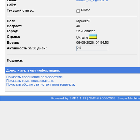
Email:
moroz_m_v@mail.ru
Сайт:
Offline
Текущий статус:
Пол:
Мужской
Возраст:
40
Город:
Ясиноватая
Страна:
Ukraine
Время:
06-08-2026, 04:54:53
0%
Активность за 30 дней:
Подпись:
Дополнительная информация:
Показать сообщения пользователя.
Показать темы пользователя.
Показать общую статистику пользователя.
Powered by SMF 1.1.19
|
SMF © 2006-2008, Simple Machin