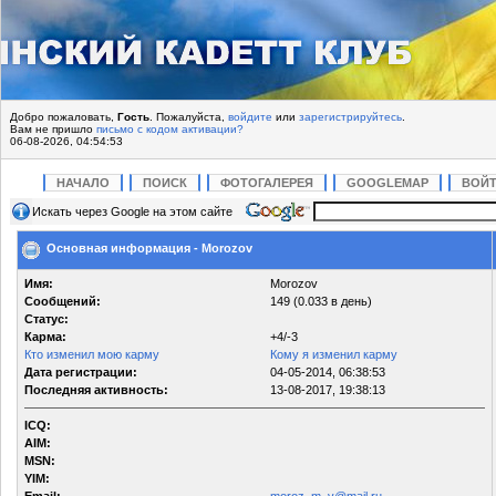
Добро пожаловать,
Гость
. Пожалуйста,
войдите
или
зарегистрируйтесь
.
Вам не пришло
письмо с кодом активации?
06-08-2026, 04:54:53
НАЧАЛО
ПОИСК
ФОТОГАЛЕРЕЯ
GOOGLEMAP
ВОЙ
Искать через Google на этом сайте
Основная информация - Morozov
Имя:
Morozov
Сообщений:
149 (0.033 в день)
Статус:
Карма:
+4/-3
Кто изменил мою карму
Кому я изменил карму
Дата регистрации:
04-05-2014, 06:38:53
Последняя активность:
13-08-2017, 19:38:13
ICQ:
AIM:
MSN:
YIM: