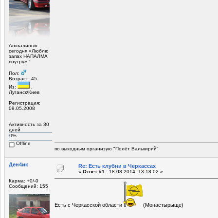
Апокалипсис
сегодня «Люблю
запах НАПАЛМА
поутру» "
Пол:
Возраст: 45
Из:
,
Луганск/Киев
Регистрация:
09.05.2008
Активность за 30
дней
0%
Offline
по выходным организую "Полёт Валькирий"
Ден4ик
Re: Есть клубни в Черкассах
«
Ответ #1 :
18-08-2014, 13:18:02 »
Карма: +0/-0
Сообщений: 155
Есть с Черкасской области
(Монастырыще)