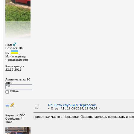
Пол:
Возраст: 36
Из:
,
Монастырыще
Черкасская обл
Регистрация:
22.12.2011
Активность за 30
дней
0%
Offline
Re: Есть клубни в Черкассах
ss
«
Ответ #2 :
18-08-2014, 13:56:07 »
Карма: +15/-0
привет, как часто в Черкассах біваешь, можешь подсказать инфо
Сообщений:
1646