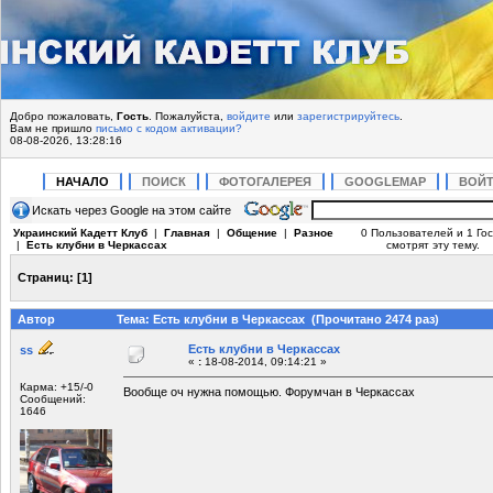
Добро пожаловать,
Гость
. Пожалуйста,
войдите
или
зарегистрируйтесь
.
Вам не пришло
письмо с кодом активации?
08-08-2026, 13:28:16
НАЧАЛО
ПОИСК
ФОТОГАЛЕРЕЯ
GOOGLEMAP
ВОЙ
Искать через Google на этом сайте
Украинский Кадетт Клуб
|
Главная
|
Общение
|
Разное
0 Пользователей и 1 Гос
|
Есть клубни в Черкассах
смотрят эту тему.
Страниц:
[
1
]
Автор
Тема: Есть клубни в Черкассах (Прочитано 2474 раз)
Есть клубни в Черкассах
ss
«
:
18-08-2014, 09:14:21 »
Карма: +15/-0
Вообще оч нужна помощью. Форумчан в Черкассах
Сообщений:
1646