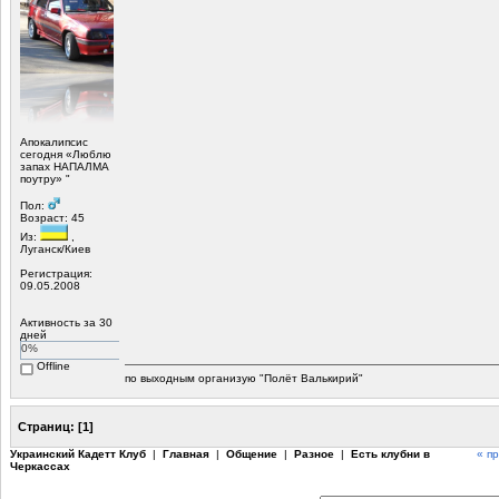
Апокалипсис
сегодня «Люблю
запах НАПАЛМА
поутру» "
Пол:
Возраст: 45
Из:
,
Луганск/Киев
Регистрация:
09.05.2008
Активность за 30
дней
0%
Offline
по выходным организую "Полёт Валькирий"
Страниц:
[
1
]
Украинский Кадетт Клуб
|
Главная
|
Общение
|
Разное
|
Есть клубни в
« п
Черкассах