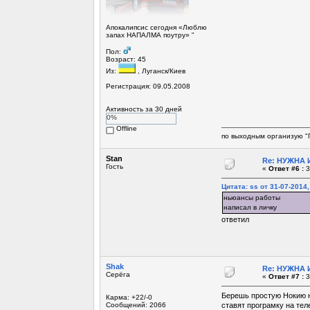
Апокалипсис сегодня «Люблю
запах НАПАЛМА поутру» "
Пол:
Возраст: 45
Из:
, Луганск/Киев
Регистрация: 09.05.2008
Активность за 30 дней
0%
Offline
по выходным организую "
Stan
Re: НУЖНА И
Гость
«
Ответ #6 :
3
Цитата: ss от 31-07-2014,
ньюансы работы
написал в личку
ответил
Shak
Re: НУЖНА И
Серёга
«
Ответ #7 :
3
Берешь простую Нокию н
Карма: +22/-0
Сообщений: 2066
ставят програмку на тел