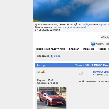
Добро пожаловать,
Гость
. Пожалуйста,
войдите
или
зарегис
Вам не пришло
письмо с кодом активации?
07-08-2026, 22:07:43
НАЧА
Искать чер
Украинский Кадетт Клуб
|
Главная
|
Общение
|
Разное
Страниц:
[
1
]
2
»»»
Автор
Тема: НУЖНА ИНФО Кто ра
НУЖНА ИНФО
ss
«
:
30-07-2014
Карма: +15/-0
сообственно есть такие 
Сообщений: 1646