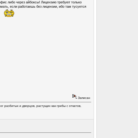
офис либо через айбоксы! Лицензию требуют только
мать, если работаешь без лицензии, ибо там тусуется
к
Записан
г разбитых и дворцов, растущих как грибы с откатов,