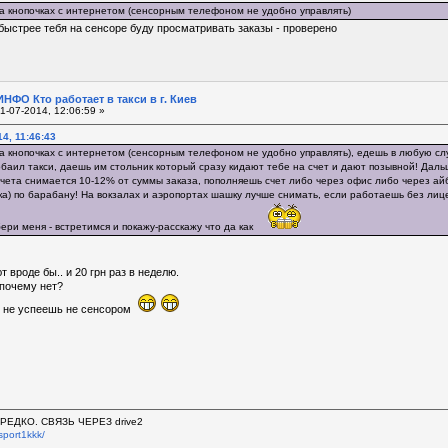
 кнопочках с интернетом (сенсорным телефоном не удобно управлять)
а быстрее тебя на сенсоре буду просматривать заказы - проверено
НФО Кто работает в такси в г. Киев
1-07-2014, 12:06:59 »
4, 11:46:43
 кнопочках с интернетом (сенсорным телефоном не удобно управлять), едешь в любую служ
баил такси, даешь им стольник который сразу кидают тебе на счет и дают позывной! Даль
 счета снимается 10-12% от суммы заказа, пополняешь счет либо через офис либо через а
шка) по барабану! На вокзалах и аэропортах шашку лучше снимать, если работаешь без лиц
ери меня - встретимся и покажу-расскажу что да как
 вроде бы.. и 20 грн раз в неделю.
 почему нет?
.. не успеешь не сенсором
ЕДКО. СВЯЗЬ ЧЕРЕЗ drive2
sport1kkk/