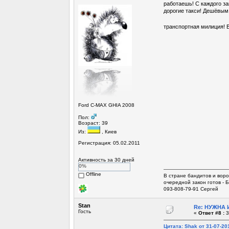
работаешь! С каждого за
дорогие такси! Дешёвым 
транспортная милиция! В
Ford C-MAX GHIA 2008
Пол:
Возраст: 39
Из:
, Киев
Регистрация: 05.02.2011
Активность за 30 дней
0%
Offline
В стране бандитов и воро
очередной закон готов -
093-808-79-91 Сергей
Stan
Re: НУЖНА И
Гость
«
Ответ #8 :
3
Цитата: Shak от 31-07-201