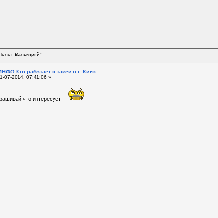
Полёт Валькирий"
НФО Кто работает в такси в г. Киев
1-07-2014, 07:41:06 »
рашивай что интересует