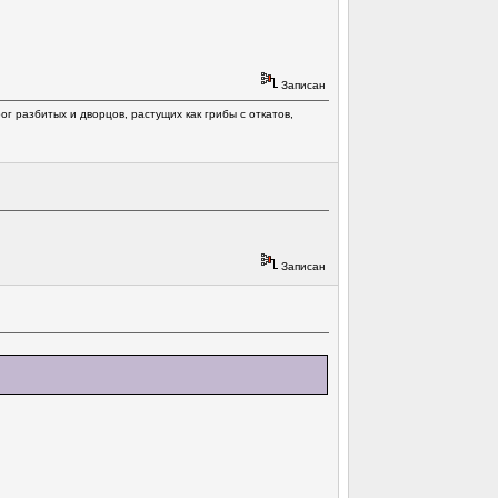
Записан
г разбитых и дворцов, растущих как грибы с откатов,
Записан