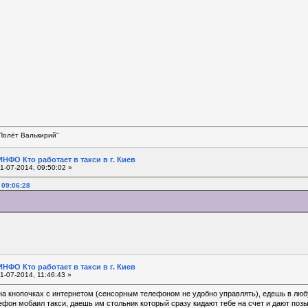
Полёт Валькирий"
НФО Кто работает в такси в г. Киев
1-07-2014, 09:50:02 »
 09:06:28
НФО Кто работает в такси в г. Киев
1-07-2014, 11:46:43 »
а кнопочках с интернетом (сенсорным телефоном не удобно управлять), едешь в любую
ефон мобаил такси, даешь им стольник который сразу кидают тебе на счет и дают поз