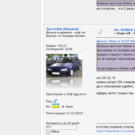
Берешь простую Нокию на
не согласен... я в 2 раз
Sport1kkk [Мишаня]
Re: НУЖНА И
Деньги в кармане - ещё не
«
Ответ #9 :
3
крылья, но походку меняют.
Цитата: Shak от 31-07-201
Карма: +31/-2
Берешь простую Нокию на
Сообщений: 2249
програмку на телефон мо
каждого заказа с твоего
же (в народе такси-кака
когда будешь в Киеве наб
ого 10-12..%
кореш катает 5% снимают
да и сенсорным удобно,
ефиры летят только так
Opel Kadett 1.3SB 5дв.Хэтч
Пол:
Из:
, ► Киев
Регистрация: 27.12.2013
Активность за 30 дней
0%
В КЛУБЕ БЫВАЮ ОЧЕНЬ Р
https://www.drive2.ru/users/
Offline