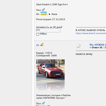
Opel Kadett 1.3SB 5дв.Хэтч
Пол:
Из:
, ► Киев
Регистрация: 27.12.2013
Активность за 30 дней
0%
В КЛУБЕ БЫВАЮ ОЧЕНЬ Р
https://www.drive2.ru/users/
Offline
Re: НУЖНА И
ss
«
Ответ #2 :
3
Карма: +15/-0
понял в личку
Сообщений: 1646
Апокалипсис сегодня «Люблю
запах НАПАЛМА поутру» "
Пол: