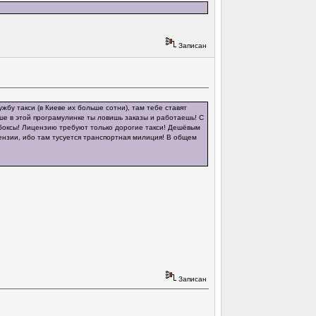
Записан
бу такси (в Киеве их больше сотни), там тебе ставят
ше в этой програмулинке ты ловишь заказы и работаешь! С
йбоксы! Лицензию требуют только дорогие такси! Дешёвым
ензии, ибо там тусуется транспортная милиция! В общем
Записан