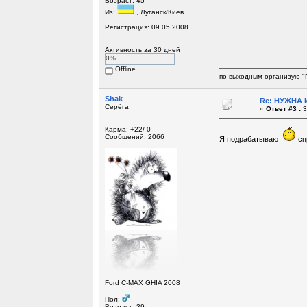
Возраст: 45
Из:
, Луганск/Киев
Регистрация: 09.05.2008
Активность за 30 дней
0%
Offline
по выходным организую "
Shak
Re: НУЖНА И
Серёга
«
Ответ #3 :
3
Карма: +22/-0
Сообщений: 2066
Я подрабатываю
сп
Ford C-MAX GHIA 2008
Пол:
Возраст: 39