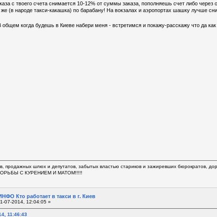
каза с твоего счета снимается 10-12% от суммы заказа, пополняешь счет либо через 
же (в народе такси-какашка) по барабану! На вокзалах и аэропортах шашку лучше сни
 общем когда будешь в Киеве набери меня - встретимся и покажу-расскажу что да ка
в, продажных шлюх и депутатов, забытых властью стариков и зажиревших бюрократов, доро
 БОРЬБЫ С КУРЕНИЕМ И МАТОМ!!!!!
НФО Кто работает в такси в г. Киев
1-07-2014, 12:04:05 »
4, 11:46:43