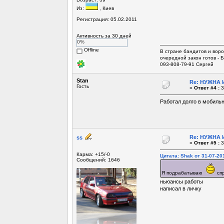
Из:
, Киев
Регистрация: 05.02.2011
Активность за 30 дней
0%
Offline
В стране бандитов и воро
очередной закон готов -
093-808-79-91 Сергей
Stan
Re: НУЖНА И
Гость
«
Ответ #4 :
3
Работал долго в мобиль
Re: НУЖНА И
ss
«
Ответ #5 :
3
Карма: +15/-0
Цитата: Shak от 31-07-201
Сообщений: 1646
Я подрабатываю
спр
ньюансы работы
написал в личку