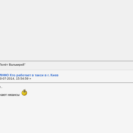
Полёт Валькирий"
НФО Кто работает в такси в г. Киев
0-07-2014, 15:54:59 »
..
 знают нюансы