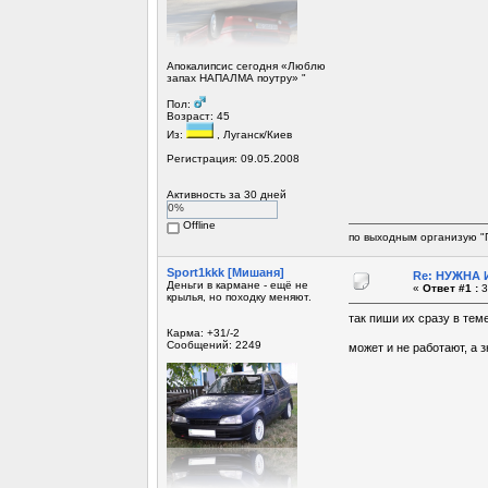
Апокалипсис сегодня «Люблю
запах НАПАЛМА поутру» "
Пол:
Возраст: 45
Из:
, Луганск/Киев
Регистрация: 09.05.2008
Активность за 30 дней
0%
Offline
по выходным организую "
Sport1kkk [Мишаня]
Re: НУЖНА И
Деньги в кармане - ещё не
«
Ответ #1 :
3
крылья, но походку меняют.
так пиши их сразу в теме
Карма: +31/-2
Сообщений: 2249
может и не работают, а