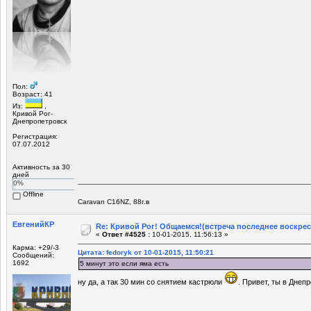
Пол:
Возраст: 41
Из:
,
Кривой Рог-
Днепропетровск
Регистрация:
07.07.2012
Активность за 30
дней
0%
Offline
Caravan C16NZ, 88г.в
ЕвгенийКР
Re: Кривой Рог! Общаемся!(встреча последнее воскрес
«
Ответ #4525 :
10-01-2015, 11:56:13 »
Карма: +29/-3
Цитата: fedoryk от 10-01-2015, 11:50:21
Сообщений:
1692
5 минут это если яма есть
ну да, а так 30 мин со снятием кастрюли
. Привет, ты в Днеп