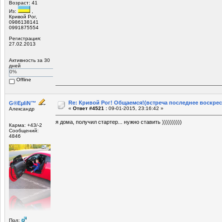
Возраст: 41
Из:
,
Кривой Рог,
0986138141
0991875554
Регистрация:
27.02.2013
Активность за 30
дней
0%
Offline
Re: Кривой Рог! Общаемся!(встреча последнее воскрес
G®EµliN™
«
Ответ #4521 :
09-01-2015, 23:16:42 »
Александр
я дома, получил стартер... нужно ставить ))))))))))
Карма: +43/-2
Сообщений:
4846
Пол: