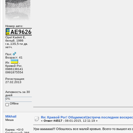
Номер авто:
Opel Kadett E,
белый, 1986
г.в.,13S,5-ти дв.
хетч.
Пол:
Возраст: 41
Из:
,
Кривой Рог,
0986138141
0991875554
Регистрация:
27.02.2013
Активность за 30
дней
0%
Offline
Mikhail
Re: Кривой Рог! Общаемся!(встреча последнее воскрес
Миша
«
Ответ #4517 :
08-01-2015, 12:11:19 »
Ура-ааааааа!!! Обошлось все малой кровью. Всего-то вышел из 
Карма: +0/-0
Сообщений: 366