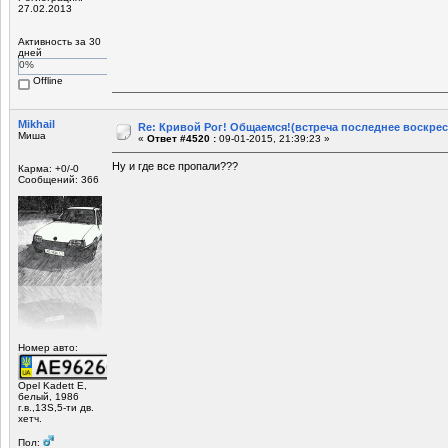
27.02.2013
Активность за 30
дней
0%
Offline
Mikhail
Re: Кривой Рог! Общаемся!(встреча последнее воскрес
Миша
«
Ответ #4520 :
09-01-2015, 21:39:23 »
Ну и где все пропали???
Карма: +0/-0
Сообщений: 366
Номер авто:
Opel Kadett E,
белый, 1986
г.в.,13S,5-ти дв.
хетч.
Пол: