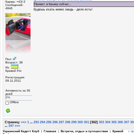
Карма: +43/-2
Привет. в Крыму сейчас...
Сообщений:
4846
будешь ехать мимо заедь - дело есть!
Пол:
Возраст: 38
Из:
,
Кривой Рог
Регистрация:
09.11.2011
Активность за 30
дней
0%
Offline
Страниц:
«««
1
...
293
294
295
296
297
298
299
300
301
[
302
]
303
304
305
306
307
30
...
347
»»»
Украинский Кадетт Клуб
|
Главная
|
Встречи, отдых и путешествия
|
Кривой
« п