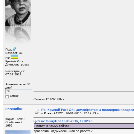
Пол:
Возраст: 41
Из:
,
Кривой Рог-
Днепропетровск
Регистрация:
07.07.2012
Активность за 30
дней
0%
Offline
Caravan C16NZ, 88г.в
ЕвгенийКР
Re: Кривой Рог! Общаемся!(встреча последнее воскрес
«
Ответ #4527 :
10-01-2015, 12:19:13 »
Карма: +29/-3
Цитата: fedoryk от 10-01-2015, 12:02:28
Сообщений:
1692
Привет. в Крыму сейчас...
Красавчик, отдыхаешь или по работе?