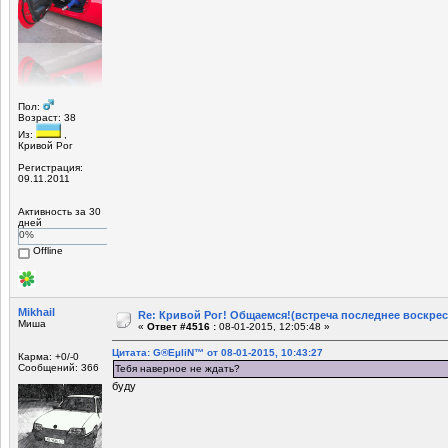
Пол:
Возраст: 38
Из:
,
Кривой Рог
Регистрация:
09.11.2011
Активность за 30
дней
0%
Offline
Mikhail
Re: Кривой Рог! Общаемся!(встреча последнее воскрес
Миша
«
Ответ #4516 :
08-01-2015, 12:05:48 »
Цитата: G®EµliN™ от 08-01-2015, 10:43:27
Карма: +0/-0
Сообщений: 366
Тебя наверное не ждать?
буду