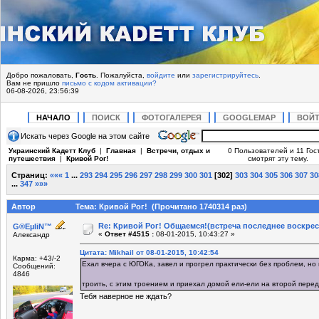
Добро пожаловать,
Гость
. Пожалуйста,
войдите
или
зарегистрируйтесь
.
Вам не пришло
письмо с кодом активации?
06-08-2026, 23:56:39
НАЧАЛО
ПОИСК
ФОТОГАЛЕРЕЯ
GOOGLEMAP
ВОЙ
Искать через Google на этом сайте
Украинский Кадетт Клуб
|
Главная
|
Встречи, отдых и
0 Пользователей и 11 Гос
путешествия
|
Кривой Рог!
смотрят эту тему.
Страниц:
«««
1
...
293
294
295
296
297
298
299
300
301
[
302
]
303
304
305
306
307
30
...
347
»»»
Автор
Тема: Кривой Рог! (Прочитано 1740314 раз)
Re: Кривой Рог! Общаемся!(встреча последнее воскрес
G®EµliN™
«
Ответ #4515 :
08-01-2015, 10:43:27 »
Александр
Цитата: Mikhail от 08-01-2015, 10:42:54
Карма: +43/-2
Ехал вчера с ЮГОКа, завел и прогрел практически без проблем, но 
Сообщений:
4846
троить, с этим троением и приехал домой ели-ели на второй пере
Тебя наверное не ждать?