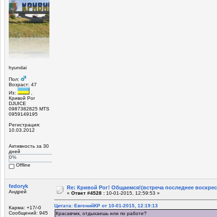
hyundai
Пол:
Возраст: 47
Из:
,
Кривой Рог
DJUICE
0987382825 MTS
0959149195
Регистрация:
10.03.2012
Активность за 30
дней
0%
Offline
fedoryk
Re: Кривой Рог! Общаемся!(встреча последнее воскрес
Андрей
«
Ответ #4528 :
10-01-2015, 12:59:53 »
Цитата: ЕвгенийКР от 10-01-2015, 12:19:13
Карма: +17/-0
Сообщений: 945
Красавчик, отдыхаешь или по работе?