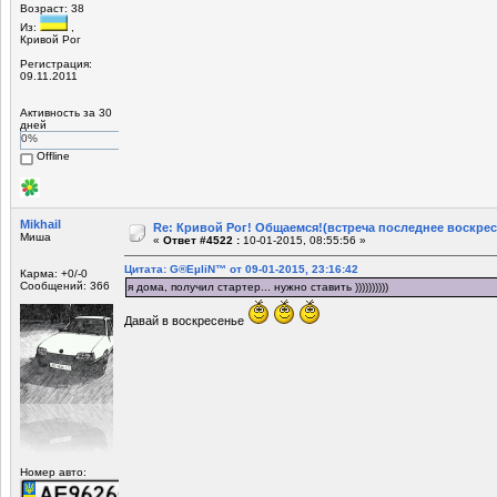
Возраст: 38
Из:
,
Кривой Рог
Регистрация:
09.11.2011
Активность за 30
дней
0%
Offline
Mikhail
Re: Кривой Рог! Общаемся!(встреча последнее воскрес
Миша
«
Ответ #4522 :
10-01-2015, 08:55:56 »
Цитата: G®EµliN™ от 09-01-2015, 23:16:42
Карма: +0/-0
Сообщений: 366
я дома, получил стартер... нужно ставить ))))))))))
Давай в воскресенье
Номер авто: