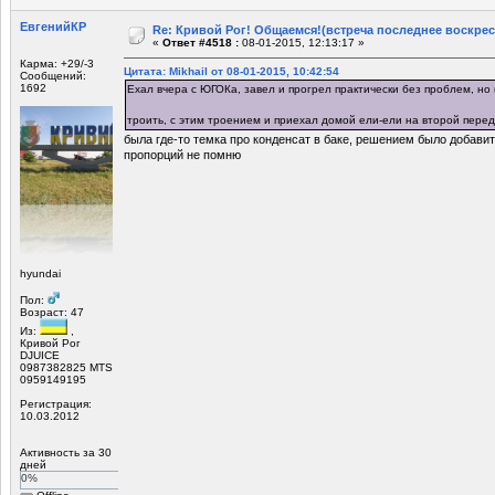
ЕвгенийКР
Re: Кривой Рог! Общаемся!(встреча последнее воскрес
«
Ответ #4518 :
08-01-2015, 12:13:17 »
Карма: +29/-3
Цитата: Mikhail от 08-01-2015, 10:42:54
Сообщений:
1692
Ехал вчера с ЮГОКа, завел и прогрел практически без проблем, но 
троить, с этим троением и приехал домой ели-ели на второй пере
была где-то темка про конденсат в баке, решением было добавить
пропорций не помню
hyundai
Пол:
Возраст: 47
Из:
,
Кривой Рог
DJUICE
0987382825 MTS
0959149195
Регистрация:
10.03.2012
Активность за 30
дней
0%