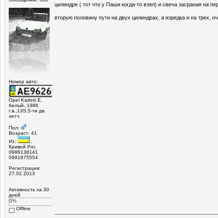
цилиндре ( тот что у Паши когда-то взял) и свеча засраная на п
вторую половину пути на двух цилиндрах, а изредка и на трех, о
Номер авто:
Opel Kadett E,
белый, 1986
г.в.,13S,5-ти дв.
хетч.
Пол:
Возраст: 41
Из:
,
Кривой Рог,
0986138141
0991875554
Регистрация:
27.02.2013
Активность за 30
дней
0%
Offline