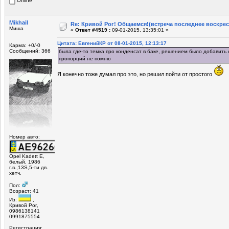
Offline
Mikhail
Re: Кривой Рог! Общаемся!(встреча последнее воскрес
Миша
«
Ответ #4519 :
09-01-2015, 13:35:01 »
Цитата: ЕвгенийКР от 08-01-2015, 12:13:17
Карма: +0/-0
Сообщений: 366
была где-то темка про конденсат в баке, решением было добавить с
пропорций не помню
Я конечно тоже думал про это, но решил пойти от простого
Номер авто:
Opel Kadett E,
белый, 1986
г.в.,13S,5-ти дв.
хетч.
Пол:
Возраст: 41
Из:
,
Кривой Рог,
0986138141
0991875554
Регистрация: