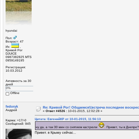
hyundai
Пол:
Возраст: 47
Из:
,
Кривой Рог
DJUICE
0987382825 MTS
0959149195
Регистрация:
10.03.2012
Активность за 30
дней
0%
Offline
fedoryk
Re: Кривой Рог! Общаемся!(встреча последнее воскрес
Андрей
«
Ответ #4526 :
10-01-2015, 12:02:28 »
Цитата: ЕвгенийКР от 10-01-2015, 11:56:13
Карма: +17/-0
Сообщений: 945
ну да, а так 30 мин со снятием кастрюли
. Привет, ты в Днепре?
Привет. в Крыму сейчас...