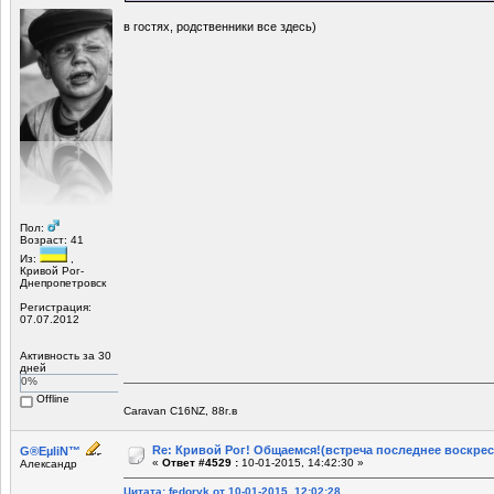
в гостях, родственники все здесь)
Пол:
Возраст: 41
Из:
,
Кривой Рог-
Днепропетровск
Регистрация:
07.07.2012
Активность за 30
дней
0%
Offline
Caravan C16NZ, 88г.в
Re: Кривой Рог! Общаемся!(встреча последнее воскрес
G®EµliN™
«
Ответ #4529 :
10-01-2015, 14:42:30 »
Александр
Цитата: fedoryk от 10-01-2015, 12:02:28