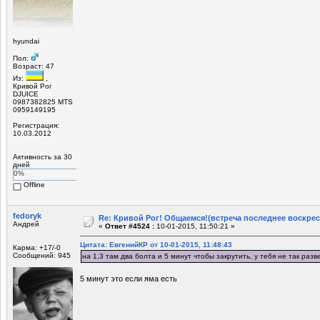
hyundai
Пол:
Возраст: 47
Из:
,
Кривой Рог
DJUICE
0987382825 MTS
0959149195
Регистрация:
10.03.2012
Активность за 30
дней
0%
Offline
fedoryk
Re: Кривой Рог! Общаемся!(встреча последнее воскрес
Андрей
«
Ответ #4524 :
10-01-2015, 11:50:21 »
Цитата: ЕвгенийКР от 10-01-2015, 11:48:43
Карма: +17/-0
Сообщений: 945
на 1,3 там два болта и 5 минут чтобы закрутить, у тебя не так разв
5 минут это если яма есть