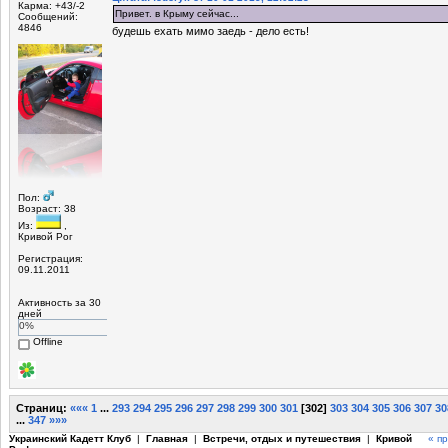
Карма: +43/-2
Привет. в Крыму сейчас...
Сообщений:
4846
будешь ехать мимо заедь - дело есть!
Пол:
Возраст: 38
Из:
,
Кривой Рог
Регистрация:
09.11.2011
Активность за 30
дней
0%
Offline
Страниц:
«««
1
...
293
294
295
296
297
298
299
300
301
[
302
]
303
304
305
306
307
30
...
347
»»»
Украинский Кадетт Клуб
|
Главная
|
Встречи, отдых и путешествия
|
Кривой
« п