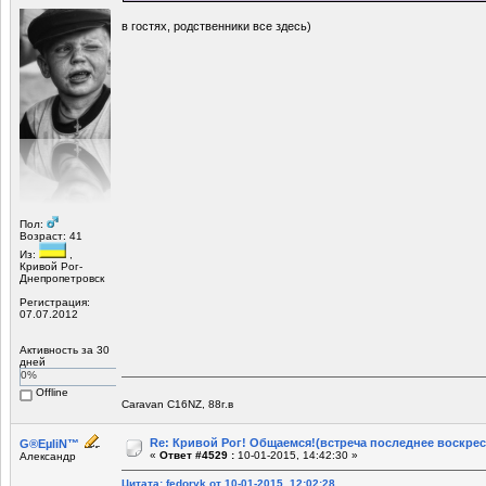
в гостях, родственники все здесь)
Пол:
Возраст: 41
Из:
,
Кривой Рог-
Днепропетровск
Регистрация:
07.07.2012
Активность за 30
дней
0%
Offline
Caravan C16NZ, 88г.в
Re: Кривой Рог! Общаемся!(встреча последнее воскрес
G®EµliN™
«
Ответ #4529 :
10-01-2015, 14:42:30 »
Александр
Цитата: fedoryk от 10-01-2015, 12:02:28