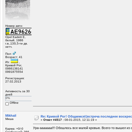
Номер авто:
Opel Kadett E,
белый, 1986
г.в.,13S,5-ти дв.
хетч.
Пол:
Возраст: 41
Из:
,
Кривой Рог,
0986138141
0991875554
Регистрация:
27.02.2013
Активность за 30
дней
0%
Offline
Mikhail
Re: Кривой Рог! Общаемся!(встреча последнее воскрес
Миша
«
Ответ #4517 :
08-01-2015, 12:11:19 »
Ура-ааааааа!!! Обошлось все малой кровью. Всего-то вышел из 
Карма: +0/-0
Сообщений: 366