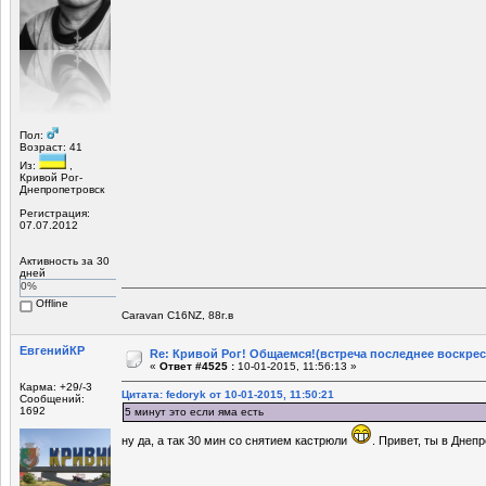
Пол:
Возраст: 41
Из:
,
Кривой Рог-
Днепропетровск
Регистрация:
07.07.2012
Активность за 30
дней
0%
Offline
Caravan C16NZ, 88г.в
ЕвгенийКР
Re: Кривой Рог! Общаемся!(встреча последнее воскрес
«
Ответ #4525 :
10-01-2015, 11:56:13 »
Карма: +29/-3
Цитата: fedoryk от 10-01-2015, 11:50:21
Сообщений:
1692
5 минут это если яма есть
ну да, а так 30 мин со снятием кастрюли
. Привет, ты в Днеп