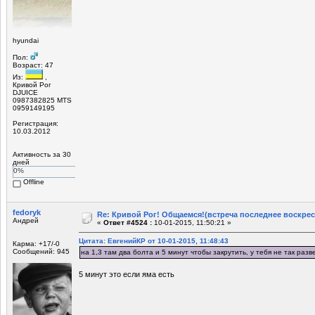
hyundai
Пол:
Возраст: 47
Из:
,
Кривой Рог
DJUICE
0987382825 MTS
0959149195
Регистрация:
10.03.2012
Активность за 30
дней
0%
Offline
fedoryk
Re: Кривой Рог! Общаемся!(встреча последнее воскрес
Андрей
«
Ответ #4524 :
10-01-2015, 11:50:21 »
Цитата: ЕвгенийКР от 10-01-2015, 11:48:43
Карма: +17/-0
Сообщений: 945
на 1,3 там два болта и 5 минут чтобы закрутить, у тебя не так разв
5 минут это если яма есть