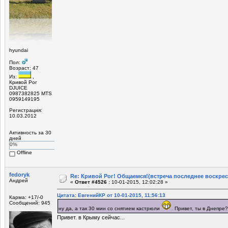
hyundai
Пол:
Возраст: 47
Из:
,
Кривой Рог
DJUICE
0987382825 MTS
0959149195
Регистрация:
10.03.2012
Активность за 30
дней
0%
Offline
fedoryk
Re: Кривой Рог! Общаемся!(встреча последнее воскрес
Андрей
«
Ответ #4526 :
10-01-2015, 12:02:28 »
Цитата: ЕвгенийКР от 10-01-2015, 11:56:13
Карма: +17/-0
Сообщений: 945
ну да, а так 30 мин со снятием кастрюли
. Привет, ты в Днепре?
Привет. в Крыму сейчас...