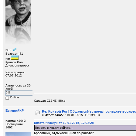
Пол:
Возраст: 41
Из:
,
Кривой Рог-
Днепропетровск
Регистрация:
07.07.2012
Активность за 30
дней
0%
Offline
Caravan C16NZ, 88г.в
ЕвгенийКР
Re: Кривой Рог! Общаемся!(встреча последнее воскрес
«
Ответ #4527 :
10-01-2015, 12:19:13 »
Карма: +29/-3
Цитата: fedoryk от 10-01-2015, 12:02:28
Сообщений:
1692
Привет. в Крыму сейчас...
Красавчик, отдыхаешь или по работе?