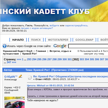
Добро пожаловать,
Гость
. Пожалуйста,
войдите
или
зарегистрируйтесь
.
Вам не пришло
письмо с кодом активации?
09-08-2026, 09:50:21
НАЧАЛО
ПОИСК
ФОТОГАЛЕРЕЯ
GOOGLEMAP
ВОЙ
Искать через Google на этом сайте
Украинский Кадетт Клуб
|
Главная
|
Встречи, отдых и
0 Пользователей и 4 Гос
путешествия
|
Кривой Рог!
смотрят эту тему.
Страниц:
«««
1
...
293
294
295
296
297
298
299
300
301
[
302
]
303
304
305
306
307
30
...
347
»»»
Автор
Тема: Кривой Рог! (Прочитано 1743609 раз)
Re: Кривой Рог! Общаемся!(встреча последнее воскрес
G®EµliN™
«
Ответ #4515 :
08-01-2015, 10:43:27 »
Александр
Цитата: Mikhail от 08-01-2015, 10:42:54
Карма: +43/-2
Ехал вчера с ЮГОКа, завел и прогрел практически без проблем, но 
Сообщений:
4846
троить, с этим троением и приехал домой ели-ели на второй пере
Тебя наверное не ждать?