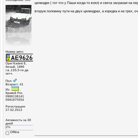
цилиндре ( тот что у Паши когда-то взял) и свеча засраная на п
вторую половину пути на двух цилиндрах, а изредка и на трех, о
Номер авто:
Opel Kadett E,
белый, 1986
г.в.,13S,5-ти дв.
хетч.
Пол:
Возраст: 41
Из:
,
Кривой Рог,
0986138141
0991875554
Регистрация:
27.02.2013
Активность за 30
дней
0%
Offline