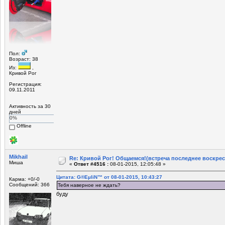
Пол:
Возраст: 38
Из:
,
Кривой Рог
Регистрация:
09.11.2011
Активность за 30
дней
0%
Offline
Mikhail
Re: Кривой Рог! Общаемся!(встреча последнее воскрес
Миша
«
Ответ #4516 :
08-01-2015, 12:05:48 »
Цитата: G®EµliN™ от 08-01-2015, 10:43:27
Карма: +0/-0
Сообщений: 366
Тебя наверное не ждать?
буду