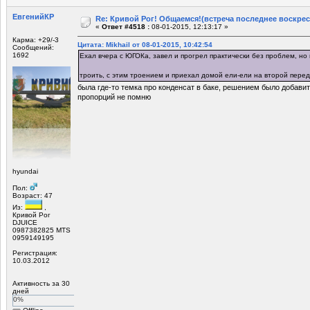
ЕвгенийКР
Re: Кривой Рог! Общаемся!(встреча последнее воскрес
«
Ответ #4518 :
08-01-2015, 12:13:17 »
Карма: +29/-3
Цитата: Mikhail от 08-01-2015, 10:42:54
Сообщений:
1692
Ехал вчера с ЮГОКа, завел и прогрел практически без проблем, но 
троить, с этим троением и приехал домой ели-ели на второй пере
была где-то темка про конденсат в баке, решением было добавить
пропорций не помню
hyundai
Пол:
Возраст: 47
Из:
,
Кривой Рог
DJUICE
0987382825 MTS
0959149195
Регистрация:
10.03.2012
Активность за 30
дней
0%