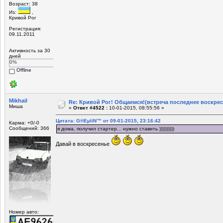
Возраст: 38
Из:
,
Кривой Рог
Регистрация:
09.11.2011
Активность за 30
дней
0%
Offline
Mikhail
Re: Кривой Рог! Общаемся!(встреча последнее воскрес
Миша
«
Ответ #4522 :
10-01-2015, 08:55:56 »
Цитата: G®EµliN™ от 09-01-2015, 23:16:42
Карма: +0/-0
Сообщений: 366
я дома, получил стартер... нужно ставить ))))))))))
Давай в воскресенье
Номер авто: