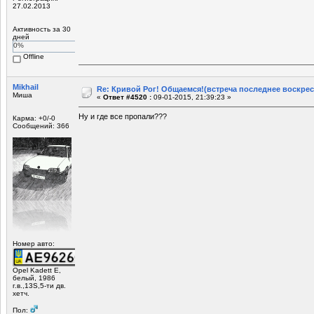
27.02.2013
Активность за 30
дней
0%
Offline
Mikhail
Re: Кривой Рог! Общаемся!(встреча последнее воскрес
Миша
«
Ответ #4520 :
09-01-2015, 21:39:23 »
Ну и где все пропали???
Карма: +0/-0
Сообщений: 366
Номер авто:
Opel Kadett E,
белый, 1986
г.в.,13S,5-ти дв.
хетч.
Пол: