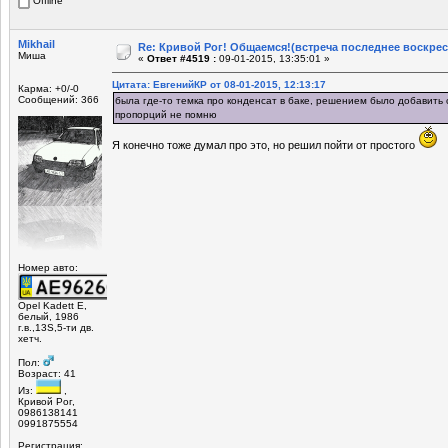
Offline
Mikhail
Re: Кривой Рог! Общаемся!(встреча последнее воскрес
Миша
«
Ответ #4519 :
09-01-2015, 13:35:01 »
Цитата: ЕвгенийКР от 08-01-2015, 12:13:17
Карма: +0/-0
Сообщений: 366
была где-то темка про конденсат в баке, решением было добавить с
пропорций не помню
Я конечно тоже думал про это, но решил пойти от простого
Номер авто:
Opel Kadett E,
белый, 1986
г.в.,13S,5-ти дв.
хетч.
Пол:
Возраст: 41
Из:
,
Кривой Рог,
0986138141
0991875554
Регистрация: