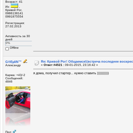
Возраст: 41
Из:
,
Кривой Рог,
0986138141
0991875554
Регистрация:
27.02.2013
Активность за 30
дней
0%
Offline
Re: Кривой Рог! Общаемся!(встреча последнее воскрес
G®EµliN™
«
Ответ #4521 :
09-01-2015, 23:16:42 »
Александр
я дома, получил стартер... нужно ставить ))))))))))
Карма: +43/-2
Сообщений:
4846
Пол: