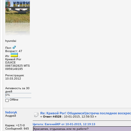
hyundai
Пол:
Возраст: 47
Из:
,
Кривой Рог
DJUICE
0987382825 MTS
0959149195
Регистрация:
10.03.2012
Активность за 30
дней
0%
Offline
fedoryk
Re: Кривой Рог! Общаемся!(встреча последнее воскрес
Андрей
«
Ответ #4528 :
10-01-2015, 12:59:53 »
Цитата: ЕвгенийКР от 10-01-2015, 12:19:13
Карма: +17/-0
Сообщений: 945
Красавчик, отдыхаешь или по работе?