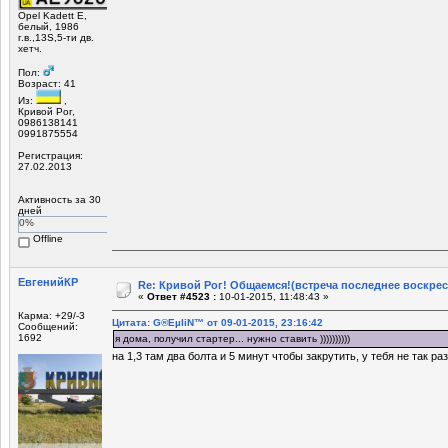
Opel Kadett E,
белый, 1986
г.в.,13S,5-ти дв.
хетч.
Пол:
Возраст: 41
Из:
,
Кривой Рог,
0986138141
0991875554
Регистрация:
27.02.2013
Активность за 30
дней
0%
Offline
ЕвгенийКР
Re: Кривой Рог! Общаемся!(встреча последнее воскрес
«
Ответ #4523 :
10-01-2015, 11:48:43 »
Карма: +29/-3
Цитата: G®EµliN™ от 09-01-2015, 23:16:42
Сообщений:
1692
я дома, получил стартер... нужно ставить ))))))))))
на 1,3 там два болта и 5 минут чтобы закрутить, у тебя не так ра