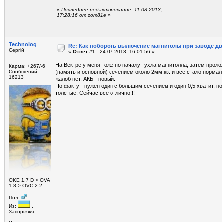
«
Последнее редактирование: 11-08-2013,
17:28:16 от zom81e
»
Technolog
Re: Как побороть вылючение магнитолы при заводе д
Сергій
«
Ответ #1 :
24-07-2013, 16:01:56 »
На Вектре у меня тоже по началу тухла магнитолла, затем проло
Карма: +267/-6
Сообщений:
(память и основной) сечением около 2мм.кв. и всё стало нормал
16213
жалоб нет, АКБ - новый.
По факту - нужен один с большим сечением и один 0,5 хватит, но
толстые. Сейчас всё отлично!!!
ОKE 1.7 D > OVA
1.8 > OVC 2.2
Пол:
Из:
,
Запоріжжя