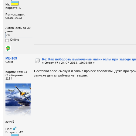
Из:
,
Коростень
Регистрация:
08.01.2013
Активность за 30
дней
0%
Offline
МЕ-109
Re: Как побороть вылючение магнитолы при заводе д
Саня
«
Ответ #7 :
24-07-2013, 19:03:50 »
Поставил себе 74 акум и забыл про все проблемы. Даже при гр
Карма: +66/-11
Сообщений:
запуске двига проблем нет вашпе.
1134
хэтч-5
Пол:
Возраст: 42