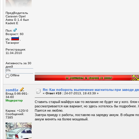
ПредВодитель
Caravan Opel
Astra G 1.4 был
Kadett E
Пол:
Возраст: 60
Из:
,
Таганрог
Регистрация:
11.04.2010
Активность за 30
дней
0%
Offline
Re: Как побороть вылючение магнитолы при заводе д
zom81e
«
Ответ #10 :
24-07-2013, 19:43:39 »
Влад 0-96-991-
34-60
Модератор
Ставить старый майфун как-то желание не будет ни у кого. бло
рассматривается как вариант, но здесь хотелось бы подробнее.
Паятся не люблю.
Карма: +120/-0
Сообщений:
Завтра приеду с работы, поставлю на зарядку аккум. В общем пок
7385
аккум менять на более мощевый.