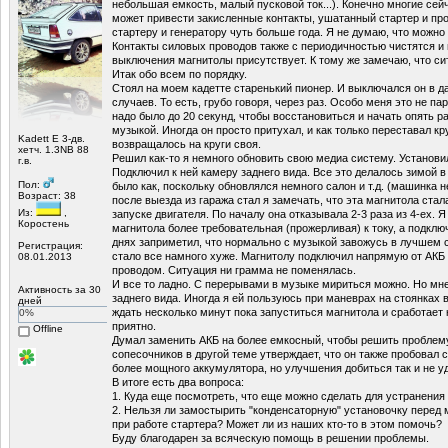
небольшая емкость, малый пусковой ток...). Конечно многие сейч
может привести закисленные контакты, ушатанный стартер и про
стартеру и генератору чуть больше года. Я не думаю, что можно
Контакты силовых проводов также с периодичностью чистятся и
выключения магнитолы присутствует. К тому же замечаю, что сит
Итак обо всем по порядку.
Стоял на моем кадетте старенький пионер. И выключался он в д
случаев. То есть, грубо говоря, через раз. Особо меня это не пар
надо было до 20 секунд, чтобы восстановиться и начать опять 
музыкой. Иногда он просто притухал, и как только переставал кр
Kadett E 3-дв.
возвращалось на круги своя.
хетч. 1.3NB 88
Решил как-то я немного обновить свою медиа систему. Установ
г.в.
Подключил к ней камеру заднего вида. Все это делалось зимой в
Пол:
было как, поскольку обновлялся немного салон и т.д. (машинка н
Возраст: 38
после выезда из гаража стал я замечать, что эта магнитола ста
Из:
,
запуске двигателя. По началу она отказывала 2-3 раза из 4-ех. Я
Коростень
магнитола более требовательная (прожерливая) к току, а подклю
днях заприметил, что нормально с музыкой завожусь в лучшем с
Регистрация:
стало все намного хуже. Магнитолу подключил напрямую от АКБ
08.01.2013
проводом. Ситуация ни грамма не поменялась.
И все то ладно. С перерывами в музыке мириться можно. Но мне
Активность за 30
заднего вида. Иногда я ей пользуюсь при маневрах на стоянках в
дней
ждать несколько минут пока запуститься магнитола и сработает 
0%
приятно.
Offline
Думал заменить АКБ на более емкосный, чтобы решить проблему
сопесочников в другой теме утверждает, что он также пробовал
более мощного аккумулятора, но улучшения добиться так и не у
В итоге есть два вопроса:
1. Куда еще посмотреть, что еще можно сделать для устранения
2. Нельзя ли замостырить "конденсаторную" установочку перед 
при работе стартера? Может ли из наших кто-то в этом помочь?
Буду благодарен за всяческую помощь в решении проблемы.