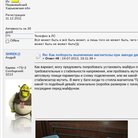
Из:
,
Первомайский
Харьковская обл
Регистрация:
11.12.2011
Активность за 30
дней
0%
Телефон в ЛС
Всё может быть и всё быть может, а лишь того не может быть, чего
Offline
может быть не может быть!)))
SHREK@
Re: Как побороть вылючение магнитолы при заводе д
Андрій
«
Ответ #8 :
24-07-2013, 19:11:38 »
Как вариант, могу предложить попробовать установить майфун п
Карма: +75/-3
Сообщений:
требовательные к стабильности напряжения, или пробовать мутит
3213
автозвуку поищи параметры и схему подключения, или же какой
стабилизатор мутить. В жиге у бати когда-то стояла магнитола "Г
какой-то подобный девайс изначально (коробок размером с пачк
посредине перед майфуном.