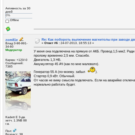
Активность за 30
дней
0%
Offline
Re: Как побороть вылючение магнитолы при заводе д
zom81e
«
Ответ #6 :
24-07-2013, 18:55:13 »
Влад 0-96-991-
34-60
Модератор
У меня она подключена на прямую от АКБ. Провод 1,5 мм2. Ради
проложу временно 2,5 мм. Спасибо.
Двигатель 1,3 НБ.
Карма: +120/-0
Сообщений:
Аккумулятор 45 АЧ (как по мне маловато).
7385
Генератор 55 А (по-моему. забыл
).
Стартер 0,9 кВт. Обычный.
От часов не вижу смысла подключать. Если на аварийке отключа
нормально работать будет.
Kadett E 3-дв.
хетч. 1.3NB 88
г.в.
Пол:
Возраст: 38