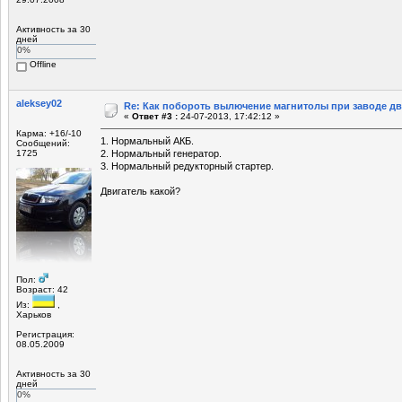
Активность за 30
дней
0%
Offline
aleksey02
Re: Как побороть вылючение магнитолы при заводе д
«
Ответ #3 :
24-07-2013, 17:42:12 »
Карма: +16/-10
1. Нормальный АКБ.
Сообщений:
1725
2. Нормальный генератор.
3. Нормальный редукторный стартер.
Двигатель какой?
Пол:
Возраст: 42
Из:
,
Харьков
Регистрация:
08.05.2009
Активность за 30
дней
0%