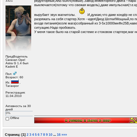
3321
редукторный,АКБ 60А\ч(новый).Завод инжекторного двига --пара 
выключается(потому что свежая модель),даже импульсная(т.е.к
вырубает звук магнитолы.
И,думаю,что даже кондёр не сп
разряжать на себя стартер.Хотя --идея!Диод Шотки!Мощный,по п
входе питания(возле мага)собранный из 3-5х10000мкФх25В,наве
ситуацию.Надо пробовать.
У меня такое было на старой системе и стоковом стартере,маг не
ПредВодитель
Caravan Opel
Astra G 1.4 был
Kadett E
Пол:
Возраст: 60
Из:
,
Таганрог
Регистрация:
11.04.2010
Активность за 30
дней
0%
Offline
Страниц:
[
1
]
2
3
4
5
6
7
8
9
10
...
16
»»»