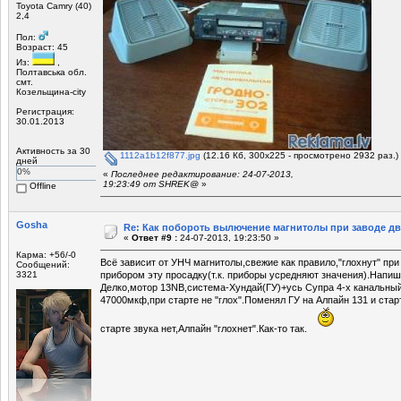
Toyota Camry (40)
2,4
Пол:
Возраст: 45
Из:
,
Полтавська обл.
смт.
Козельщина-city
Регистрация:
30.01.2013
Активность за 30
1112a1b12f877.jpg
(12.16 Кб, 300x225 - просмотрено 2932 раз.)
дней
0%
«
Последнее редактирование: 24-07-2013,
19:23:49 от SHREK@
»
Offline
Gosha
Re: Как побороть вылючение магнитолы при заводе д
«
Ответ #9 :
24-07-2013, 19:23:50 »
Карма: +56/-0
Всё зависит от УНЧ магнитолы,свежие как правило,"глохнут" при
Сообщений:
3321
прибором эту просадку(т.к. приборы усредняют значения).Напиш
Делко,мотор 13NB,система-Хундай(ГУ)+усь Супра 4-х канальный
47000мкф,при старте не "глох".Поменял ГУ на Алпайн 131 и стар
старте звука нет,Алпайн "глохнет".Как-то так.