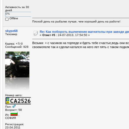
Активность за 30
дней
0%
Offline
Плохой день на рыбалке лучше, чем хороший день на работе!
skype68
Re: Как побороть вылючение магнитолы при заводе д
Тихомир
«
Ответ #5 :
24-07-2013, 17:54:50 »
Возьми + с часиков на торпеде и бдеть тебе счастье,ведь они в
Карма: +7/-0
Сообщений: 928
своемопеле так и сделал катался на него лет пять с таком под
Номер авто:
Пол:
Возраст: 58
Из:
,
СОФИЯ
Регистрация:
23.04.2011