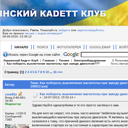
Добро пожаловать,
Гость
. Пожалуйста,
войдите
или
зарегистрируйтесь
.
Вам не пришло
письмо с кодом активации?
06-08-2026, 23:36:12
НАЧАЛО
ПОИСК
ФОТОГАЛЕРЕЯ
GOOGLEMAP
ВОЙ
Искать через Google на этом сайте
Украинский Кадетт Клуб
|
Главная
|
Тюнинг
|
Электрооборудование
0 Пользова
|
Как побороть выключение магнитолы при заводе двигателя???
Гость смотря
Страниц:
[
1
]
2
3
4
5
6
7
8
9
10
...
16
»»»
Тема: Как побороть выключение магнитолы при заводе дви
Автор
105913 раз)
Как побороть выключение магнитолы при заводе двиг
zom81e
«
:
24-07-2013, 15:54:14 »
Влад 0-96-991-
34-60
Модератор
Здравствуйте одноклубники и те кто просто заглянул к нам.
Ни для кого не секрет, что очень часто многие "любители музык
Карма: +120/-0
Сообщений:
выключающейся магнитолы при запуске двигателя. Я являюсь од
7385
склонялся к тому, что причиной данного явления есть ничто иное
включенном стартере из-за состояния и характеристик аккумуля