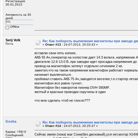
Регистрация:
30.01.2013
Активность за 30
дней
0%
Offline
Serij Volk
Re: Как побороть вылючение магнитолы при заводе д
Гость
«
Ответ #13 :
24-07-2013, 20:03:43 »
вставлю свои пять копеек..
АКБ 55 Ач,генератор на холостом дает 14.3 вольта..напряжение
двигателе 12.6-13.0 В..при заводке идет просадка напряжения до 1
провод на магнитофон затянут отдельно сечением 2 кв.
заметил,что на таком напряжении магнитофон работает нормальн
начинает выключаться..
пробовал ставить АКБ 75 Ач,заводится веселее,т.е.стартер лета
магнитофон все равно тухнет..
Магнитофон без наворотов пионер DVH-390MP..
желтый и красные проводки скручены в один
что мне сделать чтоб не глохло???
Gosha
Re: Как побороть вылючение магнитолы при заводе д
«
Ответ #14 :
24-07-2013, 20:25:37 »
Карма: +56/-0
Сейчас имею (пока) маг Сони(без дисковый),уся нет,мотор Х14Х
Сообщений: