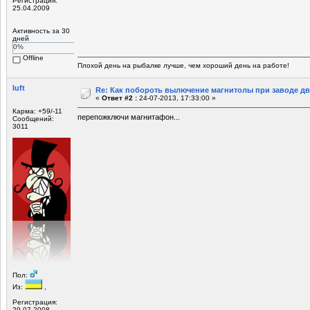
Регистрация:
25.04.2009
Активность за 30
дней
0%
Offline
Плохой день на рыбалке лучше, чем хороший день на работе!
luft
Re: Как побороть вылючение магнитолы при заводе д
«
Ответ #2 :
24-07-2013, 17:33:00 »
Карма: +59/-11
перепожключи магнитафон...
Сообщений:
3011
Пол:
Из:
,
Регистрация:
29.07.2008