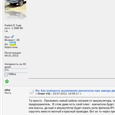
Kadett E 3-дв.
хетч. 1.3NB 88
г.в.
Пол:
Возраст: 38
Из:
,
Коростень
Регистрация:
08.01.2013
Активность за 30
дней
0%
Offline
olss
Re: Как побороть вылючение магнитолы при заводе д
Гость
«
Ответ #11 :
24-07-2013, 19:56:17 »
Та просто. Проложить новый кабель питания от аккумулятора, 
предохранитель. В этом даже есть свой плюс - магнитола будет 
или массы, да ещё и аккумулятор будет играть роль фильтра ВЧ
скрутить вместе желтый и красный проводки. Вот их то через пр