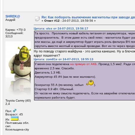
SHREK@
Re: Как побороть вылючение магнитолы при заводе д
Андрій
«
Ответ #12 :
24-07-2013, 19:59:56 »
Цитата: olss от 24-07-2013, 19:56:17
Карма: +75/-3
Сообщений:
Та просто. Проложить новый кабель питания от аккумулятора, чер
3213
предохранитель. В этом даже есть свой плюс - магнитола будет р
или массы, да ещё и аккумулятор будет играть роль фильтра ВЧ по
скрутить вместе желтый и красный проводки. Вот их то через предо
Ну по поводу старого майфуна - это шютка канешно. Ну а блочок
вдруг пошепчет?
Цитата: zom81e от 24-07-2013, 18:55:13
У меня она подключена
на прямую от АКБ
. Провод 1,5 мм2. Ради 
временно 2,5 мм. Спасибо.
Двигатель 1,3 НБ.
Аккумулятор 45 АЧ (как по мне маловато).
Генератор 55 А (по-моему. забыл
).
Стартер 0,9 кВт. Обычный.
От часов не вижу смысла подключать. Если на аварийке отключалас
нормально работать будет.
Toyota Camry (40)
2,4
Пол:
Возраст: 45
Из:
,
Полтавська обл.
смт.
Козельщина-city