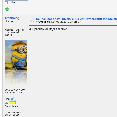
Offline
Technolog
Re: Как побороть вылючение магнитолы при заводе д
Сергій
«
Ответ #4 :
24-07-2013, 17:42:59 »
4. Правильное подключение!!!
Карма: +267/-6
Сообщений:
16213
ОKE 1.7 D > OVA
1.8 > OVC 2.2
Пол:
Из:
,
Запоріжжя
Регистрация:
25.04.2009