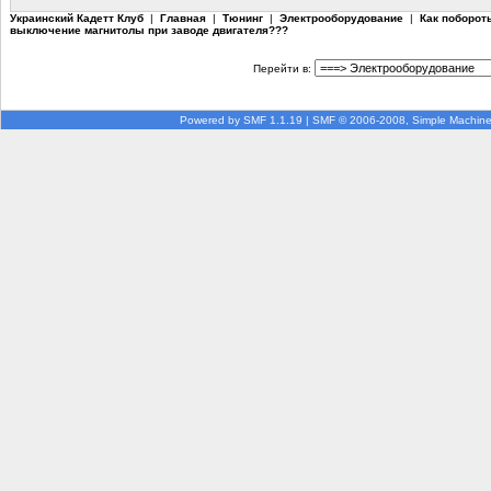
Украинский Кадетт Клуб
|
Главная
|
Тюнинг
|
Электрооборудование
|
Как поборот
выключение магнитолы при заводе двигателя???
Перейти в:
Powered by SMF 1.1.19
|
SMF © 2006-2008, Simple Machin