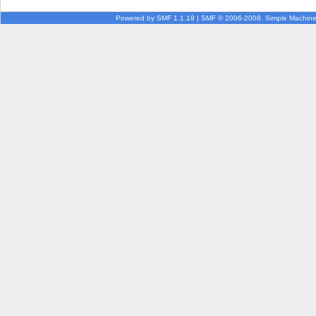
Powered by SMF 1.1.19
|
SMF © 2006-2008, Simple Machin