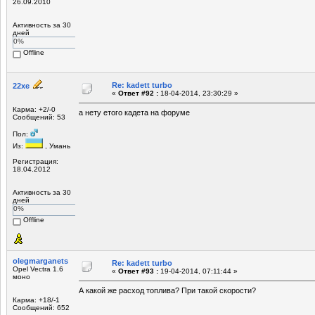
26.09.2010
Активность за 30
дней
0%
Offline
Re: kadett turbo
22xe
«
Ответ #92 :
18-04-2014, 23:30:29 »
Карма: +2/-0
а нету етого кадета на форуме
Сообщений: 53
Пол:
Из:
, Умань
Регистрация:
18.04.2012
Активность за 30
дней
0%
Offline
olegmarganets
Re: kadett turbo
Opel Vectra 1.6
«
Ответ #93 :
19-04-2014, 07:11:44 »
моно
А какой же расход топлива? При такой скорости?
Карма: +18/-1
Сообщений: 652