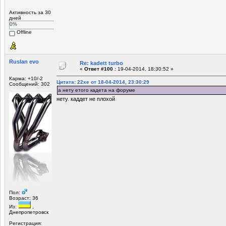
Активность за 30
дней
0%
Offline
Ruslan evo
Re: kadett turbo
«
Ответ #100 :
19-04-2014, 18:30:52 »
Карма: +10/-2
Цитата: 22xe от 18-04-2014, 23:30:29
Сообщений: 302
а нету етого кадета на форуме
нету. каддет не плохой
Пол:
Возраст: 36
Из:
,
Днепропетровск
Регистрация: