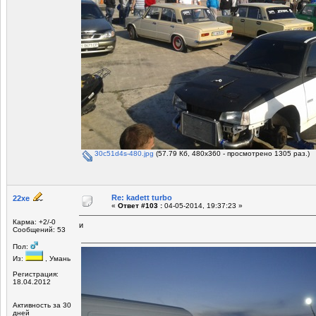
30c51d4s-480.jpg
(57.79 Кб, 480x360 - просмотрено 1305 раз.)
Re: kadett turbo
22xe
«
Ответ #103 :
04-05-2014, 19:37:23 »
Карма: +2/-0
и
Сообщений: 53
Пол:
Из:
, Умань
Регистрация:
18.04.2012
Активность за 30
дней