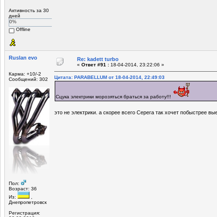
Активность за 30
дней
0%
Offline
Ruslan evo
Re: kadett turbo
«
Ответ #91 :
18-04-2014, 23:22:06 »
Карма: +10/-2
Цитата: PARABELLUM от 18-04-2014, 22:49:03
Сообщений: 302
Сцука электрики морозяться браться за работу!!!
это не электрики. а скорее всего Серега так хочет побыстрее в
Пол:
Возраст: 36
Из:
,
Днепропетровск
Регистрация: