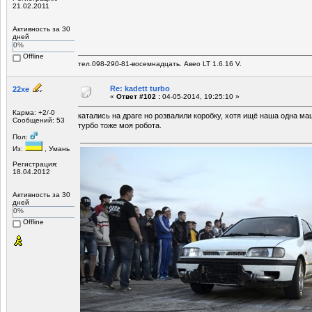
21.02.2011
Активность за 30
дней
0%
Offline
тел.098-290-81-восемнадцать. Авео LT 1.6.16 V.
Re: kadett turbo
22xe
«
Ответ #102 :
04-05-2014, 19:25:10 »
Карма: +2/-0
катались на драге но розвалили коробку, хотя ищё наша одна ма
Сообщений: 53
турбо тоже моя робота.
Пол:
Из:
, Умань
Регистрация:
18.04.2012
Активность за 30
дней
0%
Offline