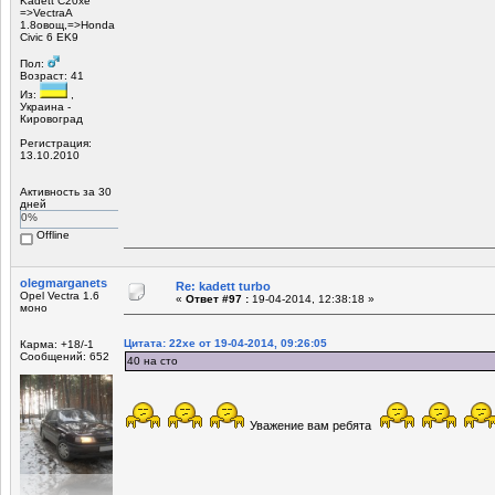
Kadett С20хе
=>VectraA
1.8овощ,=>Honda
Civic 6 EK9
Пол:
Возраст: 41
Из:
,
Украина -
Кировоград
Регистрация:
13.10.2010
Активность за 30
дней
0%
Offline
olegmarganets
Re: kadett turbo
Opel Vectra 1.6
«
Ответ #97 :
19-04-2014, 12:38:18 »
моно
Цитата: 22xe от 19-04-2014, 09:26:05
Карма: +18/-1
Сообщений: 652
40 на сто
Уважение вам ребята