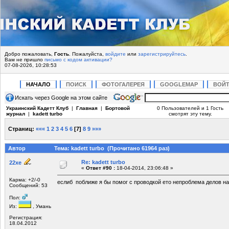
Добро пожаловать,
Гость
. Пожалуйста,
войдите
или
зарегистрируйтесь
.
Вам не пришло
письмо с кодом активации?
07-08-2026, 10:28:53
НАЧАЛО
ПОИСК
ФОТОГАЛЕРЕЯ
GOOGLEMAP
ВОЙ
Искать через Google на этом сайте
Украинский Кадетт Клуб
|
Главная
|
Бортовой
0 Пользователей и 1 Гость
журнал
|
kadett turbo
смотрят эту тему.
Страниц:
«««
1
2
3
4
5
6
[
7
]
8
9
»»»
Автор
Тема: kadett turbo (Прочитано 61964 раз)
Re: kadett turbo
22xe
«
Ответ #90 :
18-04-2014, 23:06:48 »
Карма: +2/-0
еслиб поближе я бы помог с проводкой ето непроблема делов на
Сообщений: 53
Пол:
Из:
, Умань
Регистрация:
18.04.2012