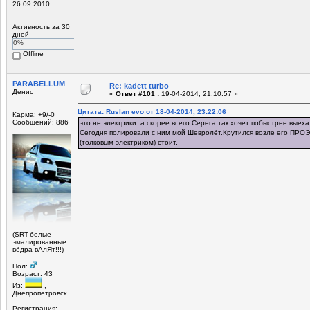
26.09.2010
Активность за 30
дней
0%
Offline
PARABELLUM
Re: kadett turbo
Денис
«
Ответ #101 :
19-04-2014, 21:10:57 »
Цитата: Ruslan evo от 18-04-2014, 23:22:06
Карма: +9/-0
Сообщений: 886
это не электрики. а скорее всего Серега так хочет побыстрее выехать
Сегодня полировали с ним мой Шевролёт.Крутился возле его ПРОЭ
(толковым электриком) стоит.
(SRT-белые
эмалированные
вёдра вАлЯт!!!)
Пол:
Возраст: 43
Из:
,
Днепропетровск
Регистрация: