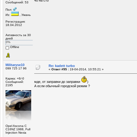
40 на сто
Сообщений: 53
Пол:
Из:
, Умань
Регистрация:
18.04.2012
Активность за 30
дней
0%
Offline
Militaryse10
Re: kadett turbo
099 725 17 96
«
Ответ #95 :
19-04-2014, 10:55:21 »
Карма: +6/-0
мде, от заправки до заправки
)
Сообщений:
2195
А если обычный городской режим ?
Opel Ascona C
C16NZ 1988, Full
Injection Nexia