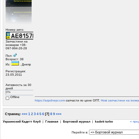
Номер авто:
Запчастини на
іномарки +38-
097-994-26-28
Пол:
Возраст: 38
Из:
, Днепр
Регистрация:
23.05.2011
Активность за 30
дней
0%
Offline
https://aspdnepr.com-
запчасти по цене ОПТ.
Нові запчастини на інома
Страниц:
«««
1
2
3
4
5
6
[
7
]
8
9
»»»
Украинский Кадетт Клуб
|
Главная
|
Бортовой журнал
|
kadett turbo
« пре
Перейти в: