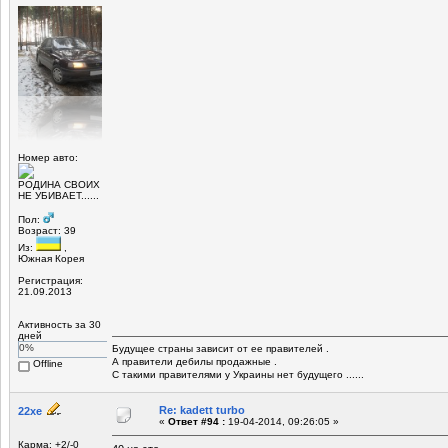
Номер авто:
РОДИНА СВОИХ
НЕ УБИВАЕТ......
Пол:
Возраст: 39
Из:
,
Южная Корея
Регистрация:
21.09.2013
Активность за 30
дней
0%
Будущее страны зависит от ее правителей .
А правители дебилы продажные .
Offline
С такими правителями у Украины нет будущего ......
Re: kadett turbo
22xe
«
Ответ #94 :
19-04-2014, 09:26:05 »
Карма: +2/-0