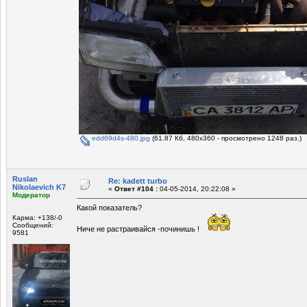
edd69d4s-480.jpg
(61.87 Кб, 480x360 - просмотрено 1248 раз.)
Ruslan
Re: kadett turbo
Nikolaevich K7
«
Ответ #104 :
04-05-2014, 20:22:08 »
Модератор
Какой показатель?
Карма: +138/-0
Сообщений:
Ниче не растраивайся -починишь !
9581