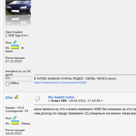
Opel Kadett
1.3SB 5дв.Хэтч
Пол:
Из:
, ►
Киев
Регистрация:
27.12.2013
Активность за 30
дней
0%
В КЛУБЕ БЫВАЮ ОЧЕНЬ РЕДКО. СВЯЗЬ ЧЕРЕЗ drive2
https://www.drive2.ru/users/sport1kkk/
Offline
Re: kadett turbo
22xe
«
Ответ #99 :
19-04-2014, 17:43:39 »
Карма: +2/-0
цена проекта ну ето сложно,примерно 4000 без машины ну ето пр
Сообщений: 53
сам,розход по городу примерно 12,спицально на малых нагрузк
Пол:
Из:
, Умань
Регистрация:
18.04.2012