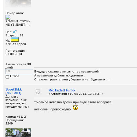
Номер авто:
РОДИНА СВОИХ
НЕ УБИВАЕТ......
Пол:
Возраст: 39
Из:
,
Южная Корея
Регистрация:
21.09.2013
Активность за 30
дней
0%
Будущее страны зависит от ее правителей .
А правители дебилы продажные .
Offline
С такими правителями у Украины нет будущего ......
Sport1kkk
Re: kadett turbo
[Мишаня]
«
Ответ #98 :
19-04-2014, 13:23:37 »
Деньги в
кармане - ещё
то самое чувство дрожи при виде этого аппарата.
не крылья, но
походку меняют.
нет слов.. превосходно
Карма: +31/-2
Сообщений:
2249