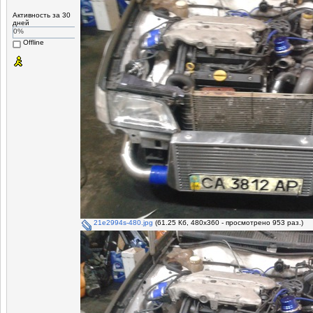
Активность за 30
дней
0%
Offline
21e2994s-480.jpg
(61.25 Кб, 480x360 - просмотрено 953 раз.)