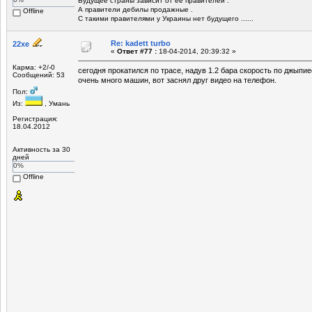
Будущее страны зависит от ее правителей .
А правители дебилы продажные .
Offline
С такими правителями у Украины нет будущего ......
Re: kadett turbo
22xe
«
Ответ #77 :
18-04-2014, 20:39:32 »
Карма: +2/-0
сегодня прокатился по трасе, надув 1.2 бара скорость по джыпи
Сообщений: 53
очень много машин, вот заснял друг видео на телефон.
Пол:
Из:
, Умань
Регистрация:
18.04.2012
Активность за 30
дней
0%
Offline