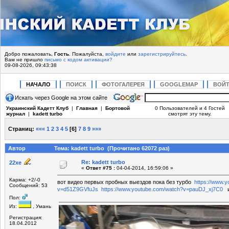
Добро пожаловать,
Гость
. Пожалуйста,
войдите
или
зарегистрируйтесь
.
Вам не пришло
письмо с кодом активации?
09-08-2026, 09:43:38
НАЧАЛО
ПОИСК
ФОТОГАЛЕРЕЯ
GOOGLEMAP
ВОЙ
Искать через Google на этом сайте
Украинский Кадетт Клуб
|
Главная
|
Бортовой
0 Пользователей и 4 Гостей
журнал
|
kadett turbo
смотрят эту тему.
Страниц:
«««
1
2
3
4
5
[
6
]
7
8
9
»»»
Автор
Тема: kadett turbo (Прочитано 62072 раз)
Re: kadett turbo
22xe
«
Ответ #75 :
04-04-2014, 16:59:06 »
Карма: +2/-0
вот видео первых пробных выездов пока без турбо
https://www.
Сообщений: 53
v=d51Z9GVfuJs
https://www.youtube.com/watch?v=pauDJ_xj7C0
и 
Пол:
Из:
, Умань
Регистрация:
18.04.2012