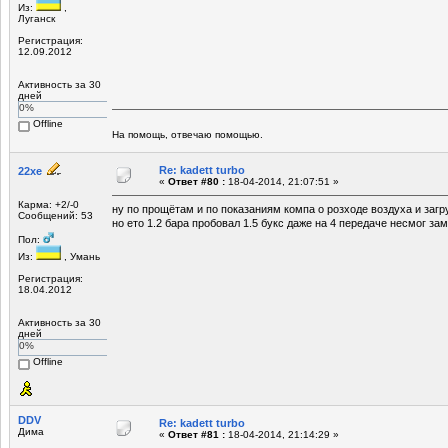
Из:
,
Луганск
Регистрация:
12.09.2012
Активность за 30
дней
0%
Offline
На помощь, отвечаю помощью.
Re: kadett turbo
22xe
«
Ответ #80 :
18-04-2014, 21:07:51 »
Карма: +2/-0
ну по прощётам и по показаниям компа о розходе воздуха и заг
Сообщений: 53
но ето 1.2 бара пробовал 1.5 букс даже на 4 передаче несмог за
Пол:
Из:
, Умань
Регистрация:
18.04.2012
Активность за 30
дней
0%
Offline
DDV
Re: kadett turbo
Дима
«
Ответ #81 :
18-04-2014, 21:14:29 »