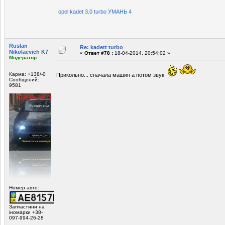
opel kadet 3.0 turbo УМАНЬ 4
Ruslan
Re: kadett turbo
Nikolaevich K7
«
Ответ #78 :
18-04-2014, 20:54:02 »
Модератор
Карма: +138/-0
Прикольно... сначала машин а потом звук
Сообщений:
9581
Номер авто:
Запчастини на
іномарки +38-
097-994-26-28