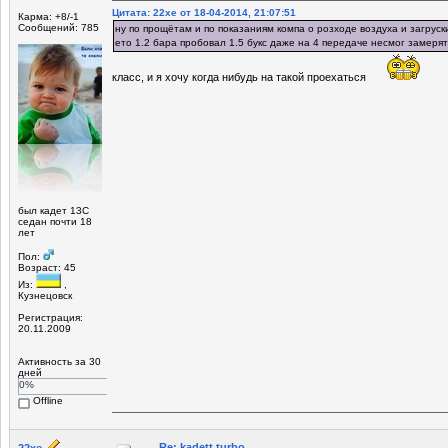
Цитата: 22xe от 18-04-2014, 21:07:51
Карма: +8/-1
Сообщений: 785
ну по прощётам и по показаниям компа о розходе воздуха и загрус
ето 1.2 бара пробовал 1.5 букс даже на 4 передаче несмог замерят
класс, и я хочу когда нибудь на такой проехаться
был кадет 13С
седан почти 18
лет
Пол:
Возраст: 45
Из:
,
Кузнецовск
Регистрация:
20.11.2009
Активность за 30
дней
0%
Offline
Re: kadett turbo
22xe