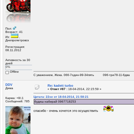
Пол:
Возраст: 41
Из:
,
Днепропетровск
Регистрация:
08.11.2012
Активность за 30
дней
0%
Offline
С уважением, Жека. 066-7один-99-34пять 096-три78-11-6два
DDV
Re: kadett turbo
Дима
«
Ответ #87 :
18-04-2014, 22:15:59 »
Цитата: 22xe от 18-04-2014, 21:58:21
Карма: +8/-1
Сообщений: 785
будиш набирай 0967718253
спасибо - очень хочется это осуществить