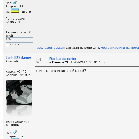
Пол:
Возраст: 38
Из:
, Днепр
Регистрация:
23.05.2011
Активность за 30
дней
0%
Offline
https://aspdnepr.com-
запчасти по цене ОПТ.
Нові запчастини на інома
LeshikZhdanov
Re: kadett turbo
Алексей
«
Ответ #79 :
18-04-2014, 21:04:45 »
офигеть, а сколько в ней коней?
Карма: +34/-0
Сообщений: 976
16SH,Varajet II,F
16, 90HP
Пол:
Возраст: 37