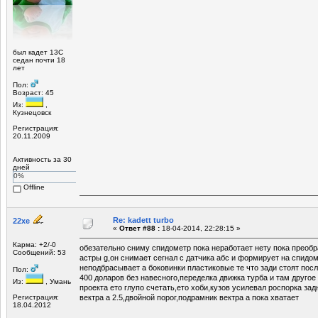
был кадет 13С
седан почти 18
лет
Пол:
Возраст: 45
Из:
,
Кузнецовск
Регистрация:
20.11.2009
Активность за 30
дней
0%
Offline
Re: kadett turbo
22xe
«
Ответ #88 :
18-04-2014, 22:28:15 »
Карма: +2/-0
обезательно сниму спидометр пока неработает нету пока преоб
Сообщений: 53
астры g,он снимает сегнал с датчика абс и формирует на спидо
неподбрасывает а боковинки пластиковые те что зади стоят посл
Пол:
400 доларов без навесного,переделка движка турба и там другое
Из:
, Умань
проекта ето глупо счетать,ето хоби,кузов усилевал роспорка зад
Регистрация:
вектра а 2.5,двойной порог,подрамник вектра а пока хватает
18.04.2012