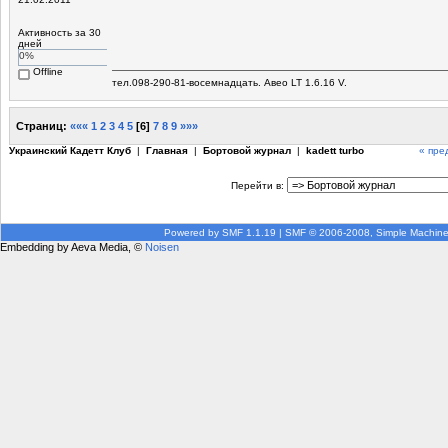
Активность за 30
дней
0%
Offline
тел.098-290-81-восемнадцать. Авео LT 1.6.16 V.
Страниц:
«««
1
2
3
4
5
[
6
]
7
8
9
»»»
Украинский Кадетт Клуб
|
Главная
|
Бортовой журнал
|
kadett turbo
« пре
Перейти в:
Powered by SMF 1.1.19
|
SMF © 2006-2008, Simple Machin
Embedding by Aeva Media, ©
Noisen