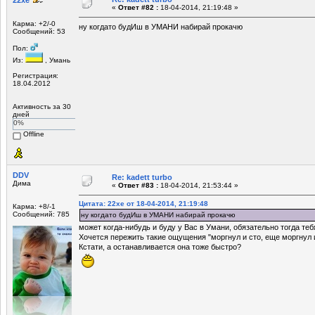
«
Ответ #82 :
18-04-2014, 21:19:48 »
Карма: +2/-0
ну когдато будИш в УМАНИ набирай прокачю
Сообщений: 53
Пол:
Из:
, Умань
Регистрация:
18.04.2012
Активность за 30
дней
0%
Offline
DDV
Re: kadett turbo
Дима
«
Ответ #83 :
18-04-2014, 21:53:44 »
Цитата: 22xe от 18-04-2014, 21:19:48
Карма: +8/-1
Сообщений: 785
ну когдато будИш в УМАНИ набирай прокачю
может когда-нибудь и буду у Вас в Умани, обязательно тогда те
Хочется пережить такие ощущения "моргнул и сто, еще моргнул 
Кстати, а останавливается она тоже быстро?