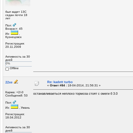
был кадет 13С
седан почти 18
лет
Пол:
Возраст: 45
Из:
,
Кузнецовск
Регистрация:
20.11.2009
Активность за 30
дней
0%
Offline
Re: kadett turbo
22xe
«
Ответ #84 :
18-04-2014, 21:56:31 »
Карма: +2/-0
останавливаеться неплохо тормоза стоят с омеги б 3.0
Сообщений: 53
Пол:
Из:
, Умань
Регистрация:
18.04.2012
Активность за 30
дней