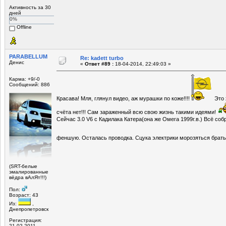
Активность за 30
дней
0%
Offline
PARABELLUM
Re: kadett turbo
Денис
«
Ответ #89 :
18-04-2014, 22:49:03 »
Карма: +9/-0
Сообщений: 886
Красава! Мля, глянул видео, аж мурашки по коже!!!!
Это х
счёта нет!!! Сам зараженный всю свою жизнь такими идеями!
Сейчас 3.0 V6 с Кадилака Катера(она же Омега 1999г.в.) Всё соб
феншую. Осталась проводка. Сцука электрики морозяться братьс
(SRT-белые
эмалированные
вёдра вАлЯт!!!)
Пол:
Возраст: 43
Из:
,
Днепропетровск
Регистрация:
21.02.2011