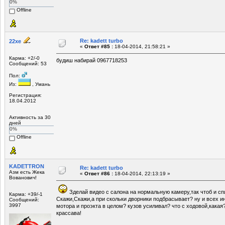
0%
Offline
Re: kadett turbo
22xe
«
Ответ #85 :
18-04-2014, 21:58:21 »
Карма: +2/-0
будиш набирай 0967718253
Сообщений: 53
Пол:
Из:
, Умань
Регистрация:
18.04.2012
Активность за 30
дней
0%
Offline
KADETTRON
Re: kadett turbo
Азм есть Жека
«
Ответ #86 :
18-04-2014, 22:13:19 »
Вованович!
Зделай видео с салона на нормальную камеру,так чтоб и сп
Карма: +39/-1
Скажи,Скажи,а при скольки дворники подбрасывает? ну и всех 
Сообщений:
3997
мотора и проэкта в целом? кузов усиливал? что с ходовой,какая? н
крассава!