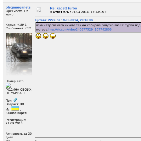
olegmarganets
Re: kadett turbo
Opel Vectra 1.6
«
Ответ #76 :
04-04-2014, 17:13:15 »
моно
Цитата: 22xe от 19-03-2014, 20:40:05
Карма: +18/-1
пока нету свежего ничего так как собираю попутно ваз 08 турбо под
Сообщений: 652
мотора
http://vk.com/video240977529_167742809
Номер авто:
РОДИНА СВОИХ
НЕ УБИВАЕТ......
Пол:
Возраст: 39
Из:
,
Южная Корея
Регистрация:
21.09.2013
Активность за 30
дней
0%