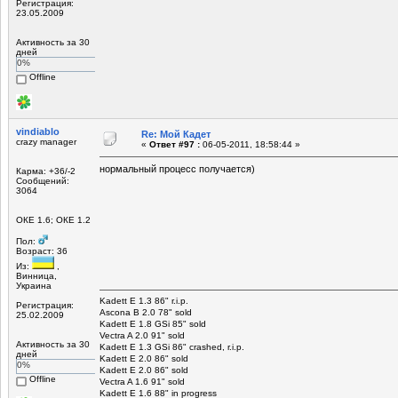
Регистрация:
23.05.2009
Активность за 30
дней
0%
Offline
vindiablo
Re: Мой Кадет
crazy manager
«
Ответ #97 :
06-05-2011, 18:58:44 »
нормальный процесс получается)
Карма: +36/-2
Сообщений:
3064
ОКЕ 1.6; ОКЕ 1.2
Пол:
Возраст: 36
Из:
,
Винница,
Украина
Kadett E 1.3 86" r.i.p.
Регистрация:
Ascona B 2.0 78" sold
25.02.2009
Kadett E 1.8 GSi 85" sold
Vectra A 2.0 91" sold
Активность за 30
Kadett E 1.3 GSi 86" crashed, r.i.p.
дней
Kadett E 2.0 86" sold
0%
Kadett E 2.0 86" sold
Offline
Vectra A 1.6 91" sold
Kadett E 1.6 88" in progress