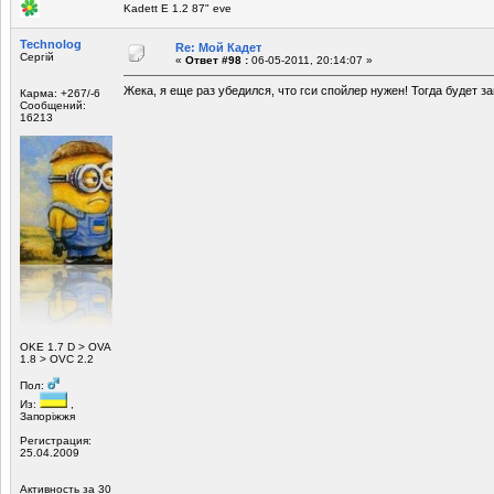
Kadett E 1.2 87" eve
Technolog
Re: Мой Кадет
Сергій
«
Ответ #98 :
06-05-2011, 20:14:07 »
Жека, я еще раз убедился, что гси спойлер нужен! Тогда будет з
Карма: +267/-6
Сообщений:
16213
ОKE 1.7 D > OVA
1.8 > OVC 2.2
Пол:
Из:
,
Запоріжжя
Регистрация:
25.04.2009
Активность за 30