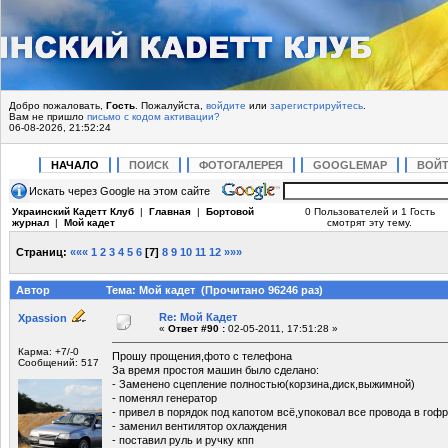
Добро пожаловать,
Гость
. Пожалуйста,
войдите
или
зарегистрируйтесь
.
Вам не пришло
письмо с кодом активации?
06-08-2026, 21:52:24
НАЧАЛО
ПОИСК
ФОТОГАЛЕРЕЯ
GOOGLEMAP
ВОЙ
Искать через Google на этом сайте
Украинский Кадетт Клуб
|
Главная
|
Бортовой
0 Пользователей и 1 Гость
журнал
|
Мой кадет
смотрят эту тему.
Страниц:
«««
1
2
3
4
5
6
[
7
]
8
9
10
11
12
»»»
Автор
Тема: Мой кадет (Прочитано 96246 раз)
Re: Мой Кадет
Xpassion
«
Ответ #90 :
02-05-2011, 17:51:28 »
Карма: +7/-0
Прошу прощения,фото с телефона
Сообщений: 517
За время простоя машин было сделано:
- Заменено сцепление полностью(корзина,диск,выжимной)
- поменял генератор
- привел в порядок под капотом всё,упоковал все провода в гоф
- заменил вентилятор охлаждения
- поставил руль и ручку кпп