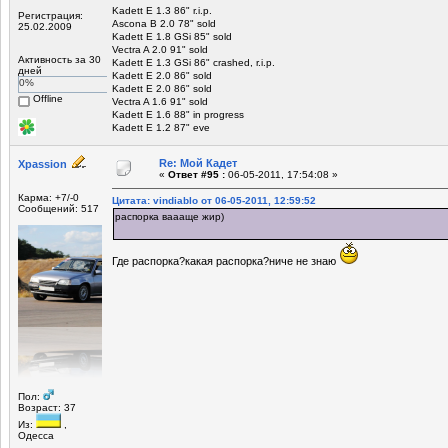
Kadett E 1.3 86" r.i.p.
Регистрация:
Ascona B 2.0 78" sold
25.02.2009
Kadett E 1.8 GSi 85" sold
Vectra A 2.0 91" sold
Активность за 30
Kadett E 1.3 GSi 86" crashed, r.i.p.
дней
Kadett E 2.0 86" sold
0%
Kadett E 2.0 86" sold
Offline
Vectra A 1.6 91" sold
Kadett E 1.6 88" in progress
Kadett E 1.2 87" eve
Re: Мой Кадет
Xpassion
«
Ответ #95 :
06-05-2011, 17:54:08 »
Карма: +7/-0
Цитата: vindiablo от 06-05-2011, 12:59:52
Сообщений: 517
распорка ваааще жир)
Где распорка?какая распорка?ниче не знаю
Пол:
Возраст: 37
Из:
,
Одесса