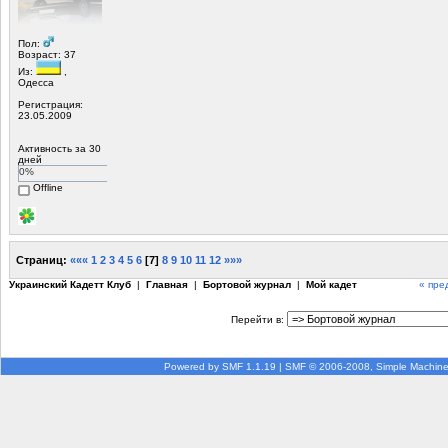
Пол:
Возраст: 37
Из:
,
Одесса
Регистрация:
23.05.2009
Активность за 30
дней
0%
Offline
Страниц:
«««
1
2
3
4
5
6
[
7
]
8
9
10
11
12
»»»
Украинский Кадетт Клуб
|
Главная
|
Бортовой журнал
|
Мой кадет
« пре
Перейти в:
Powered by SMF 1.1.19
|
SMF © 2006-2008, Simple Machin