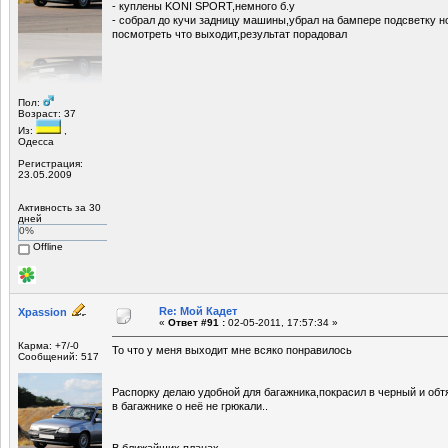
- куплены KONI SPORT,немного б.у
- собрал до кучи задницу машины,убрал на бампере подсветку н
посмотреть что выходит,результат порадовал
Пол:
Возраст: 37
Из:
,
Одесса
Регистрация:
23.05.2009
Активность за 30
дней
0%
Offline
Re: Мой Кадет
Xpassion
«
Ответ #91 :
02-05-2011, 17:57:34 »
Карма: +7/-0
То что у меня выходит мне всяко понравилось
Сообщений: 517
Распорку делаю удобной для багажника,покрасил в черный и об
в багажнике о неё не грюкали..
В ближайших планах