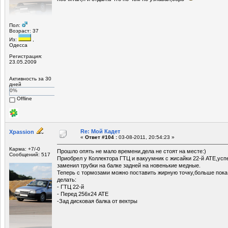
Пол:
Возраст: 37
Из:
,
Одесса
Регистрация:
23.05.2009
Активность за 30
дней
0%
Offline
Re: Мой Кадет
Xpassion
«
Ответ #104 :
03-08-2011, 20:54:23 »
Карма: +7/-0
Прошло опять не мало времени,дела не стоят на месте:)
Сообщений: 517
Приобрел у Коллектора ГТЦ и вакуумник с жисайки 22-й АТЕ,усп
заменил трубки на балке задней на новенькие медные.
Теперь с тормозами можно поставить жирную точку,больше пока
делать:
- ГТЦ 22-й
- Перед 256х24 АТЕ
-Зад дисковая балка от вектры