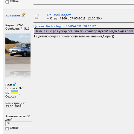
Offline
Re: Мой Кадет
Xpassion
«
Ответ #100 :
07-05-2011, 12:00:50 »
Карма: +7/-0
Цитата: Technolog от 06-05-2011, 20:14:07
Сообщений: 517
Жека, я еще раз убедился, что гси спойлер нужен! Тогда будет заве
Та думаю будет спойлерок)я того же мнения,Серег))
Пол:
Возраст: 37
Из:
,
Одесса
Регистрация:
23.05.2009
Активность за 30
дней
0%
Offline