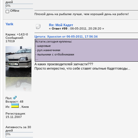
дней
0%
Offline
Плохой день на рыбалке лучше, чем хороший день на работе!
Yarik
Re: Мой Кадет
«
Ответ #99 :
06-05-2011, 20:28:20 »
Карма: +142/-0
Цитата: Xpassion от 06-05-2011, 17:56:34
Сообщений:
17019
Кстати,сегодня куплены:
- шаровые
- рул.накнечники
- пыльники с отбойниками
...
А каких производителей запчасти???
Просто интерестно, что себе ставят опытные Кадеттоводы...
Пол:
Возраст: 48
Из:
, Киев
Регистрация:
15.11.2007
Активность за 30
дней
0%