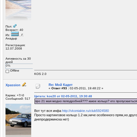
Пол:
Возраст: 40
Из:
, Г.
Анадыр
Регистрация:
12.07.2008
Активность за 30
дней
0%
Offline
KOS 2.0
Re: Мой Кадет
Xpassion
«
Ответ #93 :
02-05-2011, 19:48:22 »
Карма: +7/-0
Цитата: kos20 от 02-05-2011, 19:30:48
Сообщений: 517
про 21 мая модно поподробней??? какое кольцо? кто пропускаетьс
Вот тут вся инфа
http://vkontakte.ru/club5924580
Просто картинговое кольцо 1.2 км,ниче особенного прям,но друго
днепродержинска нет)