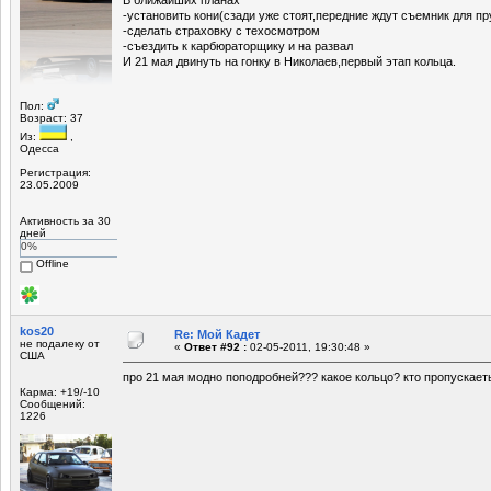
-установить кони(сзади уже стоят,передние ждут съемник для пр
-сделать страховку с техосмотром
-съездить к карбюраторщику и на развал
И 21 мая двинуть на гонку в Николаев,первый этап кольца.
Пол:
Возраст: 37
Из:
,
Одесса
Регистрация:
23.05.2009
Активность за 30
дней
0%
Offline
kos20
Re: Мой Кадет
не подалеку от
«
Ответ #92 :
02-05-2011, 19:30:48 »
США
про 21 мая модно поподробней??? какое кольцо? кто пропускает
Карма: +19/-10
Сообщений:
1226