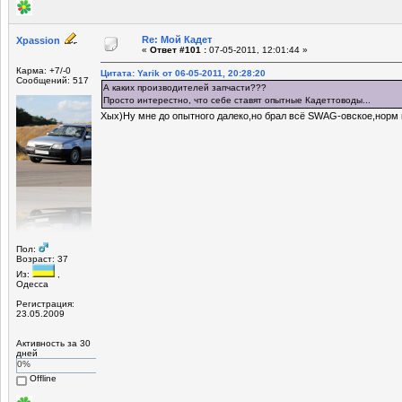
Re: Мой Кадет
Xpassion
«
Ответ #101 :
07-05-2011, 12:01:44 »
Карма: +7/-0
Цитата: Yarik от 06-05-2011, 20:28:20
Сообщений: 517
А каких производителей запчасти???
Просто интерестно, что себе ставят опытные Кадеттоводы...
Хых)Ну мне до опытного далеко,но брал всё SWAG-овское,норм 
Пол:
Возраст: 37
Из:
,
Одесса
Регистрация:
23.05.2009
Активность за 30
дней
0%
Offline