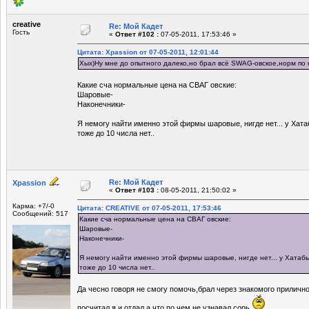
creative
Re: Мой Кадет
Гость
«
Ответ #102 :
07-05-2011, 17:53:46 »
Цитата: Xpassion от 07-05-2011, 12:01:44
Хых)Ну мне до опытного далеко,но брал всё SWAG-овское,норм по 
Какие сча нормальные цена на СВАГ овские:
Шаровые-
Наконечники-
Я немогу найти именно этой фирмы шаровые, нигде нет... у Хата
тоже до 10 числа нет..
Re: Мой Кадет
Xpassion
«
Ответ #103 :
08-05-2011, 21:50:02 »
Карма: +7/-0
Цитата: CREATIVE от 07-05-2011, 17:53:46
Сообщений: 517
Какие сча нормальные цена на СВАГ овские:
Шаровые-
Наконечники-
Я немогу найти именно этой фирмы шаровые, нигде нет... у Хатабы
тоже до 10 числа нет..
Да чесно говоря не смогу помочь,брал через знакомого приличн
посчитал,я и отдал.а что по чем не узнавал,сорь