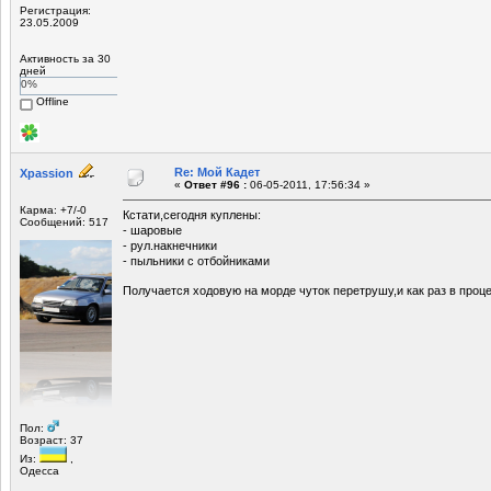
Регистрация:
23.05.2009
Активность за 30
дней
0%
Offline
Re: Мой Кадет
Xpassion
«
Ответ #96 :
06-05-2011, 17:56:34 »
Карма: +7/-0
Кстати,сегодня куплены:
Сообщений: 517
- шаровые
- рул.накнечники
- пыльники с отбойниками
Получается ходовую на морде чуток перетрушу,и как раз в проц
Пол:
Возраст: 37
Из:
,
Одесса