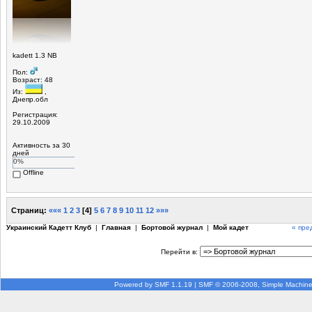
kadett 1.3 NB
Пол:
Возраст: 48
Из:
,
Днепр.обл
Регистрация:
29.10.2009
Активность за 30
дней
0%
Offline
Страниц:
«««
1
2
3
[
4
]
5
6
7
8
9
10
11
12
»»»
Украинский Кадетт Клуб
|
Главная
|
Бортовой журнал
|
Мой кадет
« пре
Перейти в:
Powered by SMF 1.1.19
|
SMF © 2006-2008, Simple Machin