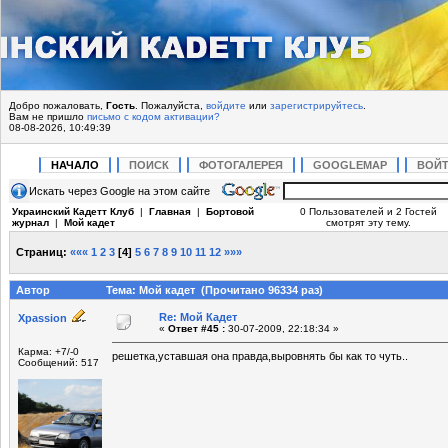
Добро пожаловать,
Гость
. Пожалуйста,
войдите
или
зарегистрируйтесь
.
Вам не пришло
письмо с кодом активации?
08-08-2026, 10:49:39
НАЧАЛО
ПОИСК
ФОТОГАЛЕРЕЯ
GOOGLEMAP
ВОЙ
Искать через Google на этом сайте
Украинский Кадетт Клуб
|
Главная
|
Бортовой
0 Пользователей и 2 Гостей
журнал
|
Мой кадет
смотрят эту тему.
Страниц:
«««
1
2
3
[
4
]
5
6
7
8
9
10
11
12
»»»
Автор
Тема: Мой кадет (Прочитано 96334 раз)
Re: Мой Кадет
Xpassion
«
Ответ #45 :
30-07-2009, 22:18:34 »
Карма: +7/-0
решетка,уставшая она правда,выровнять бы как то чуть..
Сообщений: 517