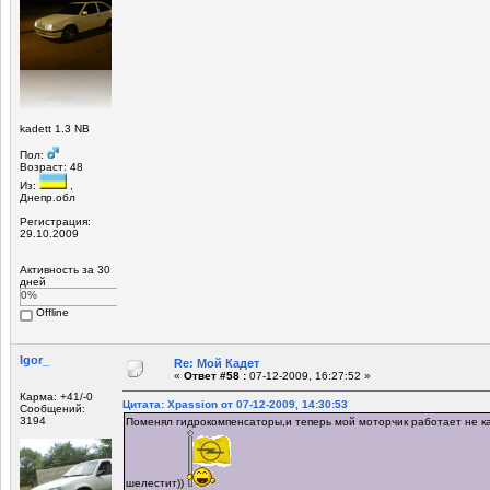
kadett 1.3 NB
Пол:
Возраст: 48
Из:
,
Днепр.обл
Регистрация:
29.10.2009
Активность за 30
дней
0%
Offline
Igor_
Re: Мой Кадет
«
Ответ #58 :
07-12-2009, 16:27:52 »
Карма: +41/-0
Цитата: Xpassion от 07-12-2009, 14:30:53
Сообщений:
3194
Поменял гидрокомпенсаторы,и теперь мой моторчик работает не как
шелестит))