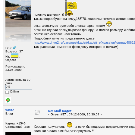
приятно шелестит))
так же переобулся на зиму,185\70..колесики тяжелее летних есс
откатаюсь)чувствую себя слегка паркетником
а так же сделал полку,вырезал фанеру на пол по размеру и обши
багажника,осталось поставить.
Подробный отчетик представляю здесь
http://www.drive2.ru/cars/opel/kadett/kadett_e/xpassion/journal/40
там расписал немного с фото,кому интересно велкам)
Пол:
Возраст: 37
Из:
,
Одесса
Регистрация:
23.05.2009
Активность за 30
дней
0%
Offline
white
Re: Мой Кадет
Влад
«
Ответ #57 :
07-12-2009, 15:30:57 »
Карма: +15/-0
Хорошо получилось
а если бы подиумы под колоночки сдел
Сообщений: 246
колонки в салончик бы развернулись !!!!!