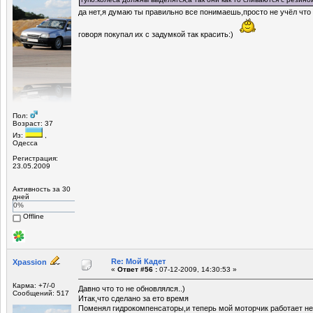
да нет,я думаю ты правильно все понимаешь,просто не учёл что 
говоря покупал их с задумкой так красить:)
Пол:
Возраст: 37
Из:
,
Одесса
Регистрация:
23.05.2009
Активность за 30
дней
0%
Offline
Re: Мой Кадет
Xpassion
«
Ответ #56 :
07-12-2009, 14:30:53 »
Карма: +7/-0
Давно что то не обновлялся..)
Сообщений: 517
Итак,что сделано за ето время
Поменял гидрокомпенсаторы,и теперь мой моторчик работает не 