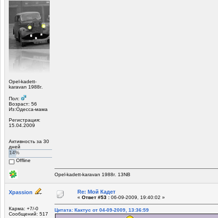
Opel-kadett-
karavan 1988г.
Пол:
Возраст: 56
Из:Одесса-мама
Регистрация:
15.04.2009
Активность за 30
дней
14%
Offline
Opel-kadett-karavan 1988г. 13NB
Re: Мой Кадет
Xpassion
«
Ответ #53 :
06-09-2009, 19:40:02 »
Карма: +7/-0
Цитата: Кактус от 04-09-2009, 13:36:59
Сообщений: 517