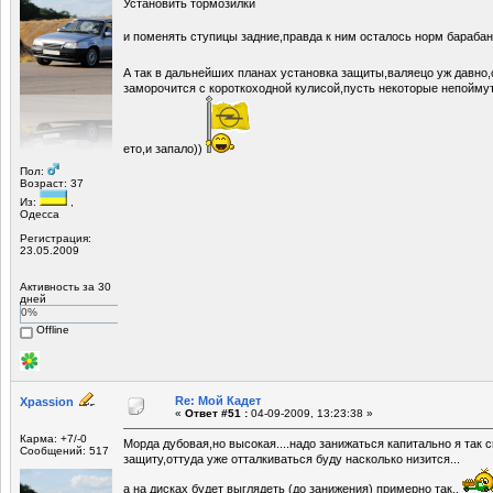
Установить тормозилки
и поменять ступицы задние,правда к ним осталось норм бараба
А так в дальнейших планах установка защиты,валяецо уж давно
заморочится с короткоходной кулисой,пусть некоторые непоймут
ето,и запало))
Пол:
Возраст: 37
Из:
,
Одесса
Регистрация:
23.05.2009
Активность за 30
дней
0%
Offline
Re: Мой Кадет
Xpassion
«
Ответ #51 :
04-09-2009, 13:23:38 »
Карма: +7/-0
Морда дубовая,но высокая....надо занижаться капитально я так 
Сообщений: 517
защиту,оттуда уже отталкиваться буду насколько низится...
а на дисках будет выглядеть (до занижения) примерно так..