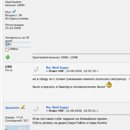
Opel-kadett-
karavan 1988г.
Пол:
Возраст: 56
Из:Одесса-мама
Регистрация:
15.04.2009
Активность за 30
дней
14%
Offline
Opel-kadett-karavan 1988г. 13NB
CRX
Re: Мой Кадет
Гость
«
Ответ #49 :
10-08-2009, 16:02:18 »
не в обиду но с етими туманками немного колхозно смотритцо .
было и врезать в бампер,и посимпатичнее было!
Re: Мой Кадет
Xpassion
«
Ответ #50 :
21-08-2009, 18:55:41 »
Карма: +7/-0
Итак поставил себе задание на ближайшее время...
Сообщений: 517
Обуть резину на дицки:)пара Falken и пара Kumho