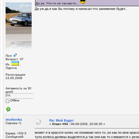
Да уж. Что-то не так как-то...
Да уж да.я как бы потому и написал что занижение будет..
Пол:
Возраст: 37
Из:
,
Одесса
Регистрация:
23.05.2009
Активность за 30
дней
0%
Offline
morkovka
Re: Мой Кадет
Сирожа =)
«
Ответ #54 :
06-09-2009, 20:06:35 »
может я в красоте колес не понимаю чего то ,но как по мне краси
Карма: +53/-3
Сообщений:
тупо.колеса должны выделятся,а так они как то сливаются с рези