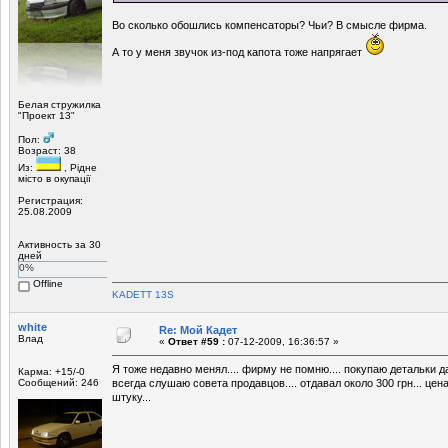
Во сколько обошлись компенсаторы? Чьи? В смысле фирма.
А то у меня звучок из-под капота тоже напрягает
Белая стружилка
"Проект 13"
Пол:
Возраст: 38
Из:
, Рiдне
мicто в окупацiї
Регистрация:
25.08.2009
Активность за 30
дней
0%
Offline
KADETT 13S
white
Re: Мой Кадет
Влад
«
Ответ #59 :
07-12-2009, 16:36:57 »
Я тоже недавно менял.... фирму не помню.... покупаю детальки д
Карма: +15/-0
Сообщений: 246
всегда слушаю совета продавцов.... отдавал около 300 грн... цена
штуку...