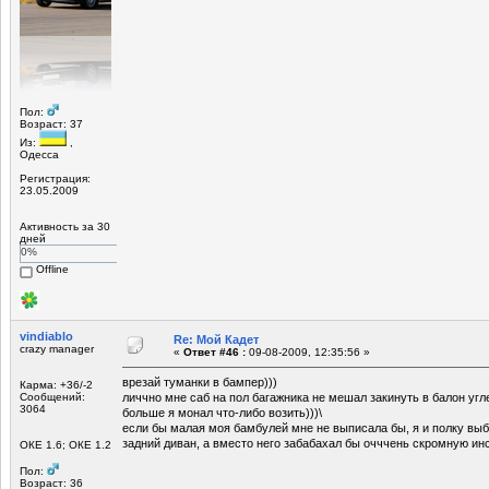
Пол:
Возраст: 37
Из:
,
Одесса
Регистрация:
23.05.2009
Активность за 30
дней
0%
Offline
vindiablo
Re: Мой Кадет
crazy manager
«
Ответ #46 :
09-08-2009, 12:35:56 »
врезай туманки в бампер)))
Карма: +36/-2
Сообщений:
личчно мне саб на пол багажника не мешал закинуть в балон угл
3064
больше я монал что-либо возить)))\
если бы малая моя бамбулей мне не выписала бы, я и полку вы
задний диван, а вместо него забабахал бы очччень скромную ин
ОКЕ 1.6; ОКЕ 1.2
Пол:
Возраст: 36