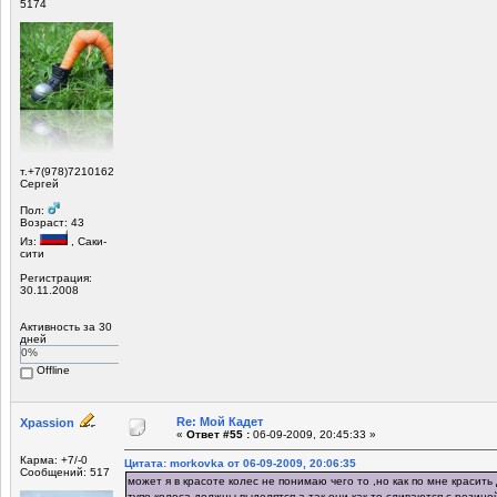
5174
т.+7(978)7210162
Сергей
Пол:
Возраст: 43
Из:
, Саки-
сити
Регистрация:
30.11.2008
Активность за 30
дней
0%
Offline
Re: Мой Кадет
Xpassion
«
Ответ #55 :
06-09-2009, 20:45:33 »
Карма: +7/-0
Цитата: morkovka от 06-09-2009, 20:06:35
Сообщений: 517
может я в красоте колес не понимаю чего то ,но как по мне красить
тупо.колеса должны выделятся,а так они как то сливаются с резино