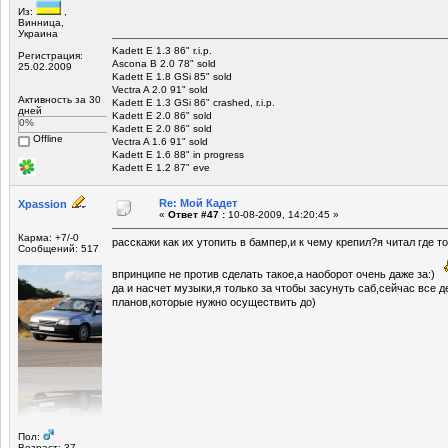
Из:
,
Винница,
Украина
Kadett E 1.3 86" r.i.p.
Регистрация:
Ascona B 2.0 78" sold
25.02.2009
Kadett E 1.8 GSi 85" sold
Vectra A 2.0 91" sold
Активность за 30
Kadett E 1.3 GSi 86" crashed, r.i.p.
дней
Kadett E 2.0 86" sold
0%
Kadett E 2.0 86" sold
Offline
Vectra A 1.6 91" sold
Kadett E 1.6 88" in progress
Kadett E 1.2 87" eve
Re: Мой Кадет
Xpassion
«
Ответ #47 :
10-08-2009, 14:20:45 »
Карма: +7/-0
расскажи как их утопить в бампер,и к чему крепил?я читал где т
Сообщений: 517
впринципе не против сделать такое,а наоборот очень даже за:)
да и насчет музыки,я только за чтобы засунуть саб,сейчас все 
планов,которые нужно осуществить до)
Пол:
Возраст: 37