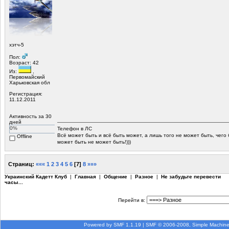
хэтч-5
Пол:
Возраст: 42
Из:
,
Первомайский
Харьковская обл
Регистрация:
11.12.2011
Активность за 30
дней
0%
Телефон в ЛС
Всё может быть и всё быть может, а лишь того не может быть, чего
Offline
может быть не может быть!)))
Страниц:
«««
1
2
3
4
5
6
[
7
]
8
»»»
Украинский Кадетт Клуб
|
Главная
|
Общение
|
Разное
|
Не забудьте перевести
часы...
Перейти в:
Powered by SMF 1.1.19
|
SMF © 2006-2008, Simple Machin