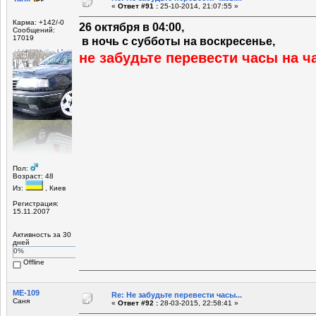
«
Ответ #91 :
25-10-2014, 21:07:55 »
Карма: +142/-0
26 октября в 04:00,
Сообщений:
17019
в ночь с субботы на воскресенье,
не забудьте перевести часы на ча
Пол:
Возраст: 48
Из:
, Киев
Регистрация:
15.11.2007
Активность за 30
дней
0%
Offline
МЕ-109
Re: Не забудьте перевести часы...
Саня
«
Ответ #92 :
28-03-2015, 22:58:41 »