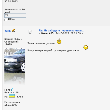
30.01.2013
Активность за 30
дней
0%
Offline
Re: Не забудьте перевести часы...
Yarik
«
Ответ #95 :
24-10-2015, 21:21:59 »
Карма: +142/-0
Сообщений:
Тема опять актуальна
17019
Кому завтра на работу - переводим часы...
Пол:
Возраст: 48
Из:
, Киев
Регистрация:
15.11.2007