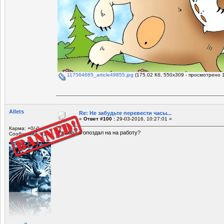
117564665_article49855.jpg
(175.02 Кб, 550x309 - просмотрено 1
Allets
Re: Не забудьте перевести часы...
«
Ответ #100 :
29-03-2016, 10:27:01 »
Карма: +0/-0
Я зыбал и опоздал на на работу?
Сообщений: 41