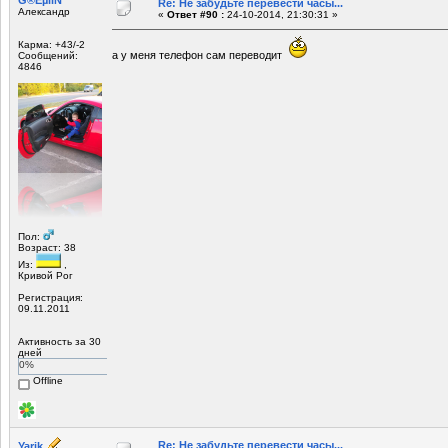
G®EµliN™
Re: Не забудьте перевести часы...
Александр
«
Ответ #90 :
24-10-2014, 21:30:31 »
Карма: +43/-2
а у меня телефон сам переводит
Сообщений:
4846
Пол:
Возраст: 38
Из:
,
Кривой Рог
Регистрация:
09.11.2011
Активность за 30
дней
0%
Offline
Re: Не забудьте перевести часы...
Yarik