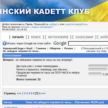
Добро пожаловать,
Гость
. Пожалуйста,
войдите
или
зарегистрируйтесь
.
Вам не пришло
письмо с кодом активации?
09-08-2026, 12:13:10
НАЧАЛО
ПОИСК
ФОТОГАЛЕРЕЯ
GOOGLEMAP
ВОЙ
Искать через Google на этом сайте
Украинский Кадетт Клуб
|
Главная
|
Общение
|
Разное
|
0 Пользователей и 1 Г
Не забудьте перевести часы...
смотрят эту тему.
Голосование
Вопрос:
не забываем перевести часы на час вперёд!!!
Достали уже с этими переводами...
Ничего страшного, переведу, как обычно...
Предлагаю перевести часы на ПОЛ-ЧАСА в любую
2 (1
сторону!
Всего голосов: 12
Страниц:
«««
1
2
3
4
5
6
[
7
]
8
»»»
Автор
Тема: Не забудьте перевести часы... (Прочитано 49190 раз)