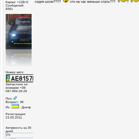
седня шоли????
это на час меньше спать???
Карма: +138/-0
Сообщений:
9581
Номер авто:
Запчастини на
іномарки +38-
097-994-26-28
Пол:
Возраст: 38
Из:
, Днепр
Регистрация:
23.05.2011
Активность за 30
дней
0%