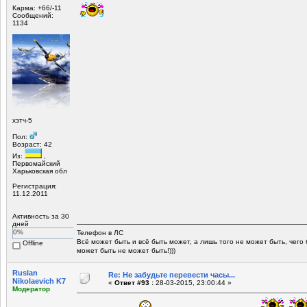
Карма: +66/-11
Сообщений:
1134
хэтч-5
Пол:
Возраст: 42
Из:
,
Первомайский
Харьковская обл
Регистрация:
11.12.2011
Активность за 30
дней
0%
Телефон в ЛС
Всё может быть и всё быть может, а лишь того не может быть, чего
Offline
может быть не может быть!)))
Ruslan
Re: Не забудьте перевести часы...
Nikolaevich K7
«
Ответ #93 :
28-03-2015, 23:00:44 »
Модератор