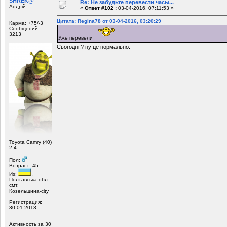
SHREK@
Re: Не забудьте перевести часы...
Андрій
«
Ответ #102 :
03-04-2016, 07:11:53 »
Цитата: Regina78 от 03-04-2016, 03:20:29
Карма: +75/-3
Сообщений:
3213
Уже перевели
Сьогодні!? ну це нормально.
Toyota Camry (40)
2,4
Пол:
Возраст: 45
Из:
,
Полтавська обл.
смт.
Козельщина-city
Регистрация:
30.01.2013
Активность за 30