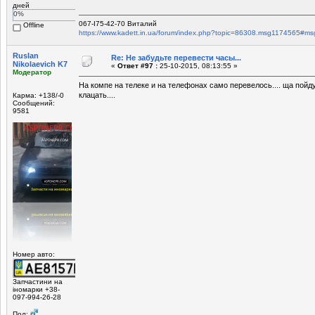
дней
0%
067-I75-42-70 Виталий
Offline
https://www.kadett.in.ua/forum/index.php?topic=86308.msg1174565#m
Ruslan
Re: Не забудьте перевести часы...
Nikolaevich K7
«
Ответ #97 :
25-10-2015, 08:13:55 »
Модератор
На компе на телеке и на телефонах само перевелось.... ща пойд
клацать....
Карма: +138/-0
Сообщений:
9581
Номер авто:
Запчастини на
іномарки +38-
097-994-26-28
Пол: