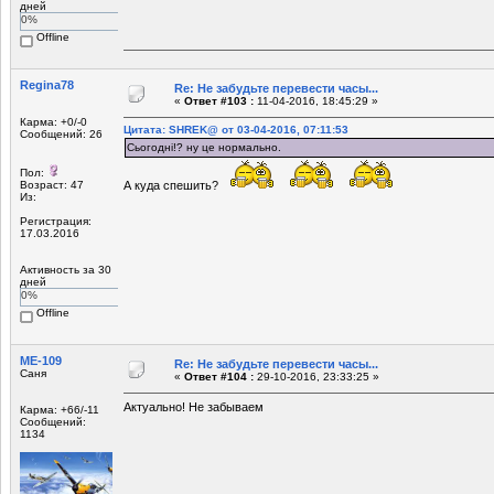
дней
0%
Offline
Regina78
Re: Не забудьте перевести часы...
«
Ответ #103 :
11-04-2016, 18:45:29 »
Карма: +0/-0
Цитата: SHREK@ от 03-04-2016, 07:11:53
Сообщений: 26
Сьогодні!? ну це нормально.
Пол:
Возраст: 47
А куда спешить?
Из:
Регистрация:
17.03.2016
Активность за 30
дней
0%
Offline
МЕ-109
Re: Не забудьте перевести часы...
Саня
«
Ответ #104 :
29-10-2016, 23:33:25 »
Актуально! Не забываем
Карма: +66/-11
Сообщений:
1134