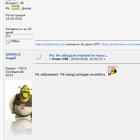
Возраст: 38
Из:
, Днепр
Регистрация:
23.05.2011
Активность за 30
дней
0%
Offline
https://aspdnepr.com-
запчасти по цене ОПТ.
Нові запчастини на інома
SHREK@
Re: Не забудьте перевести часы...
Андрій
«
Ответ #98 :
26-03-2016, 22:32:13 »
Карма: +75/-3
Сообщений:
Не забуваемо! Рiк назад зупiздав на роботу.
3213