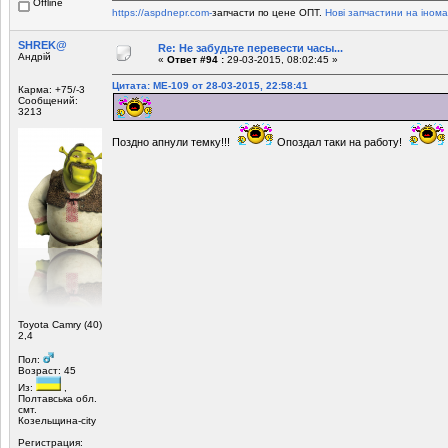
Offline
https://aspdnepr.com-
запчасти по цене ОПТ.
Нові запчастини на інома
SHREK@
Re: Не забудьте перевести часы...
Андрій
«
Ответ #94 :
29-03-2015, 08:02:45 »
Цитата: МЕ-109 от 28-03-2015, 22:58:41
Карма: +75/-3
Сообщений:
3213
Поздно апнули темку!!!
Опоздал таки на работу!
Toyota Camry (40)
2,4
Пол:
Возраст: 45
Из:
,
Полтавська обл.
смт.
Козельщина-city
Регистрация: