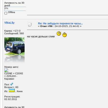
Активность за 30
дней
0%
Offline
V$taL$y
Re: Не забудьте перевести часы...
«
Ответ #96 :
24-10-2015, 21:44:41 »
Карма: +17/-3
Сообщений: 560
на часик дольше спим
Номер авто:
C20NE = С20ХЕ
= Z20LEH -
Караван
Пол:
Возраст: 60
Из:
, Киев
Регистрация:
02.02.2011
Активность за 30