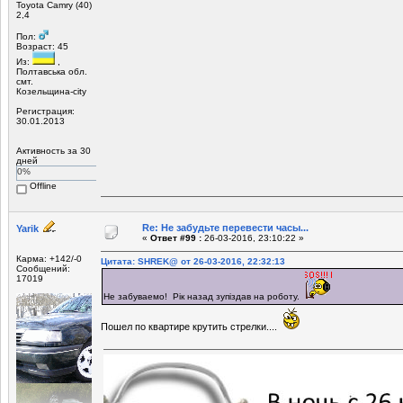
Toyota Camry (40)
2,4
Пол:
Возраст: 45
Из:
,
Полтавська обл.
смт.
Козельщина-city
Регистрация:
30.01.2013
Активность за 30
дней
0%
Offline
Re: Не забудьте перевести часы...
Yarik
«
Ответ #99 :
26-03-2016, 23:10:22 »
Карма: +142/-0
Цитата: SHREK@ от 26-03-2016, 22:32:13
Сообщений:
17019
Не забуваемо! Рiк назад зупiздав на роботу.
Пошел по квартире крутить стрелки....