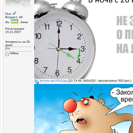
Пол:
Возраст: 48
Из:
, Киев
Регистрация:
15.11.2007
Активность за 30
дней
0%
Offline
lennee-ukr-2016.jpg
(22.74 Кб, 640x320 - просмотрено 505 раз.)