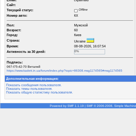
Email:
скрытый
Сайт:
Offline
Текущий статус:
Номер авто:
КХ
Пол:
Мужской
Возраст:
60
Город:
Киев
Страна:
Ukraine
Время:
08-08-2026, 16:07:54
0%
Активность за 30 дней:
Подпись:
067-I75-42-70 Виталий
https://www.kadett.in.ua/forum/index.php?topic=86308.msg1174565#msg1174565
Дополнительная информация:
Показать сообщения пользователя.
Показать темы пользователя.
Показать общую статистику пользователя.
Powered by SMF 1.1.19
|
SMF © 2006-2008, Simple Machin