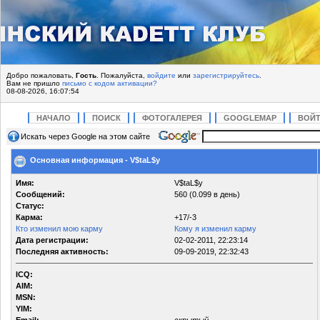
Добро пожаловать,
Гость
. Пожалуйста,
войдите
или
зарегистрируйтесь
.
Вам не пришло
письмо с кодом активации?
08-08-2026, 16:07:54
НАЧАЛО
ПОИСК
ФОТОГАЛЕРЕЯ
GOOGLEMAP
ВОЙ
Искать через Google на этом сайте
Основная информация - V$taL$y
Имя:
V$taL$y
Сообщений:
560 (0.099 в день)
Статус:
Карма:
+17/-3
Кто изменил мою карму
Кому я изменил карму
Дата регистрации:
02-02-2011, 22:23:14
Последняя активность:
09-09-2019, 22:32:43
ICQ:
AIM:
MSN:
YIM: