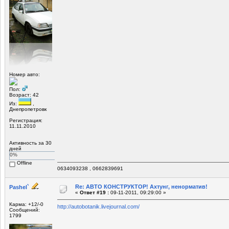
Номер авто:
Пол:
Возраст: 42
Из:
,
Днепропетровк
Регистрация:
11.11.2010
Активность за 30
дней
0%
Offline
0634093238 , 0662839691
Re: АВТО КОНСТРУКТОР! Ахтунг, ненорматив!
Pashel`
«
Ответ #19 :
09-11-2011, 09:29:00 »
Карма: +12/-0
http://autobotanik.livejournal.com/
Сообщений:
1799