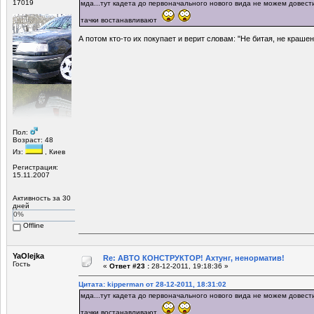
17019
мда...тут кадета до первоначального нового вида не можем довест
тачки востанавливают
А потом кто-то их покупает и верит словам: "Не битая, не краше
Пол:
Возраст: 48
Из:
, Киев
Регистрация:
15.11.2007
Активность за 30
дней
0%
Offline
YaOlejka
Re: АВТО КОНСТРУКТОР! Ахтунг, ненорматив!
Гость
«
Ответ #23 :
28-12-2011, 19:18:36 »
Цитата: kipperman от 28-12-2011, 18:31:02
мда...тут кадета до первоначального нового вида не можем довест
тачки востанавливают