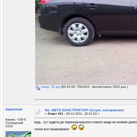
image_81.jpg
(60.43 Кб, 700x523 - просмотрено 1952 раз.)
kipperman
Re: АВТО КОНСТРУКТОР! Ахтунг, ненорматив!
«
Ответ #21 :
28-12-2011, 18:31:02 »
Карма: +28/-0
мда...тут кадета до первоначального нового вида не можем дове
Сообщений:
2220
тачки востанавливают