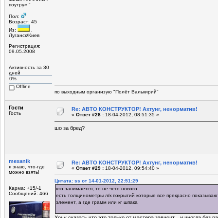
поутру» "
Пол:
Возраст: 45
Из:
,
Луганск/Киев
Регистрация:
09.05.2008
Активность за 30
дней
0%
Offline
по выходным организую "Полёт Валькирий"
Гости
Re: АВТО КОНСТРУКТОР! Ахтунг, ненорматив!
Гость
«
Ответ #28 :
18-04-2012, 08:51:35 »
шо за бред?
mexanik
Re: АВТО КОНСТРУКТОР! Ахтунг, ненорматив!
я знаю, что-где
«
Ответ #29 :
18-04-2012, 09:54:40 »
можно взять!
Цитата: ss от 14-01-2012, 22:51:29
Карма: +15/-1
кто занимается, то не чего нового
Сообщений: 466
есть толщинометры л/к покрытий которые все прекрасно показывают
элемент, а где грамм или кг шпака
Хочу сказать что это только от мастера зависит.. и иногда без 