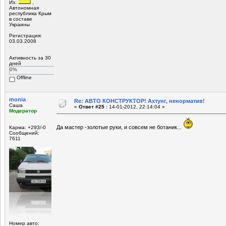
Из:
,
Автономная
республика Крым
в составе
Украины
Регистрация:
03.03.2008
Активность за 30
дней
0%
Offline
monia
Re: АВТО КОНСТРУКТОР! Ахтунг, ненорматив!
Саша
«
Ответ #25 :
14-01-2012, 22:14:04 »
Модератор
Да мастер -золотые руки, и совсем не ботаник...
Карма: +293/-0
Сообщений:
7611
Номер авто: