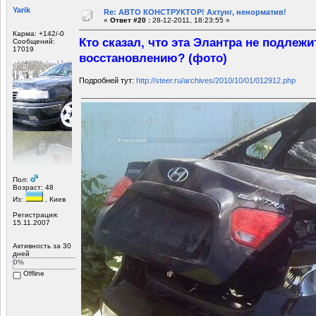
Yarik
Re: АВТО КОНСТРУКТОР! Ахтунг, ненорматив!
«
Ответ #20 :
28-12-2011, 18:23:55 »
Карма: +142/-0
Кто сказал, что эта Элантра не подлежи
Сообщений:
17019
восстановлению? (фото)
Подробней тут:
http://steer.ru/archives/2010/10/01/012912.php
Пол:
Возраст: 48
Из:
, Киев
Регистрация:
15.11.2007
Активность за 30
дней
0%
Offline