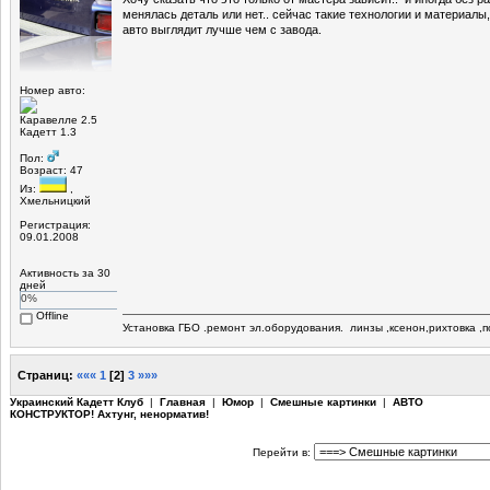
менялась деталь или нет.. сейчас такие технологии и материалы,
авто выглядит лучше чем с завода.
Номер авто:
Каравелле 2.5
Кадетт 1.3
Пол:
Возраст: 47
Из:
,
Хмельницкий
Регистрация:
09.01.2008
Активность за 30
дней
0%
Offline
Установка ГБО .ремонт эл.оборудования. линзы ,ксенон,рихтовка ,по
Страниц:
«««
1
[
2
]
3
»»»
Украинский Кадетт Клуб
|
Главная
|
Юмор
|
Смешные картинки
|
АВТО
КОНСТРУКТОР! Ахтунг, ненорматив!
Перейти в: