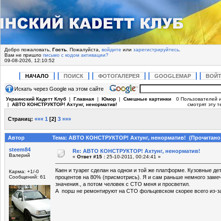
Добро пожаловать,
Гость
. Пожалуйста,
войдите
или
зарегистрируйтесь
.
Вам не пришло
письмо с кодом активации?
09-08-2026, 12:10:52
НАЧАЛО
ПОИСК
ФОТОГАЛЕРЕЯ
GOOGLEMAP
ВОЙ
Искать через Google на этом сайте
Украинский Кадетт Клуб
|
Главная
|
Юмор
|
Смешные картинки
0 Пользователей и
|
АВТО КОНСТРУКТОР! Ахтунг, ненорматив!
смотрят эту т
Страниц:
«««
1
[
2
]
3
»»»
Автор
Тема: АВТО КОНСТРУКТОР! Ахтунг, ненорматив! (Прочитано 
steem84
Re: АВТО КОНСТРУКТОР! Ахтунг, ненорматив!
Валерий
«
Ответ #15 :
25-10-2011, 00:24:41 »
Каен и туарег сделан на однои и той же платформе. Кузовные де
Карма: +1/-0
Сообщений: 61
процентов на 80% (присмотрись). Я и сам раньше немного замеч
значения., а потом человек с СТО меня и просветил.
А порш не ремонтируют на СТО фольцевском скорее всего из-за 