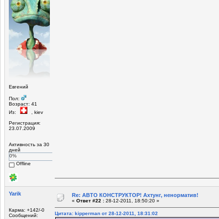
Евгений
Пол:
Возраст: 41
Из:
, kiev
Регистрация:
23.07.2009
Активность за 30
дней
0%
Offline
Yarik
Re: АВТО КОНСТРУКТОР! Ахтунг, ненорматив!
«
Ответ #22 :
28-12-2011, 18:50:20 »
Карма: +142/-0
Цитата: kipperman от 28-12-2011, 18:31:02
Сообщений: