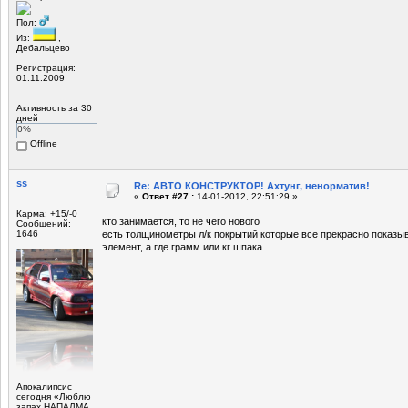
Пол:
Из:
,
Дебальцево
Регистрация:
01.11.2009
Активность за 30
дней
0%
Offline
ss
Re: АВТО КОНСТРУКТОР! Ахтунг, ненорматив!
«
Ответ #27 :
14-01-2012, 22:51:29 »
Карма: +15/-0
кто занимается, то не чего нового
Сообщений:
1646
есть толщинометры л/к покрытий которые все прекрасно показыва
элемент, а где грамм или кг шпака
Апокалипсис
сегодня «Люблю
запах НАПАЛМА