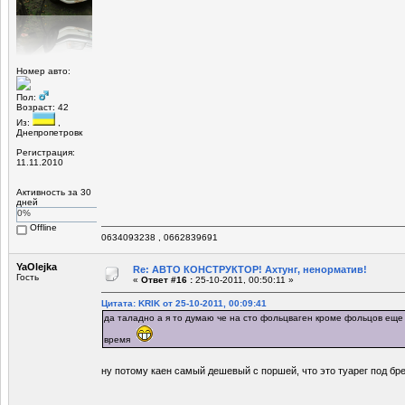
Номер авто:
Пол:
Возраст: 42
Из:
,
Днепропетровк
Регистрация:
11.11.2010
Активность за 30
дней
0%
Offline
0634093238 , 0662839691
YaOlejka
Re: АВТО КОНСТРУКТОР! Ахтунг, ненорматив!
Гость
«
Ответ #16 :
25-10-2011, 00:50:11 »
Цитата: KRIK от 25-10-2011, 00:09:41
да таладно а я то думаю че на сто фольцваген кроме фольцов еще
время
ну потому каен самый дешевый с поршей, что это туарег под б