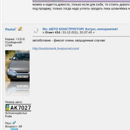
можно и кадетта довести, только если для себя, то стоить дорого
под продажу, только тогда надо успеть продать пока шпаклёвка н
Re: АВТО КОНСТРУКТОР! Ахтунг, ненорматив!
Pashel`
«
Ответ #24 :
31-12-2011, 20:37:40 »
Карма: +12/-0
автоботаник - фиксит очень запущенные случаи:
Сообщений:
1799
http://autobotanik.livejournal.com/
Номер авто:
Schoenoplectus
Palla
Пол:
Возраст: 48