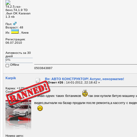
Т4,2.5,газ-
бенз,Т4,1.9 TD
,был OK Karavan
1.3 nb
Пол:
Возраст: 48
Из:
, Киев
Регистрация:
06.07.2010
Активность за 30
дней
0%
Offline
0503843887
Karpik
Re: АВТО КОНСТРУКТОР! Ахтунг, ненорматив!
«
Ответ #26 :
14-01-2012, 22:18:42 »
Карма: +125/-0
Сообщений:
3256
я знаю одних таких ботаников
так они купили битую машину 
видео,выгнали на базар продали после ремонта,а кассету с вид
Номер авто: