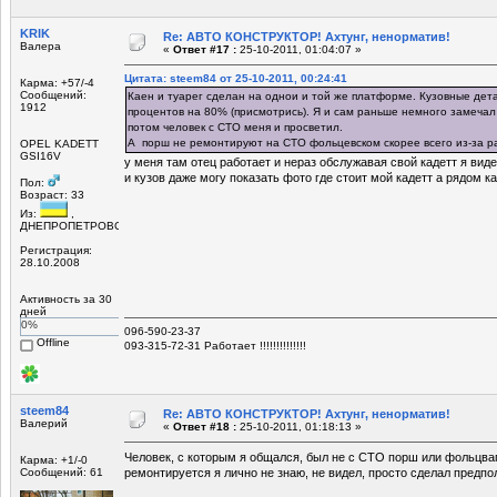
KRIK
Re: АВТО КОНСТРУКТОР! Ахтунг, ненорматив!
Валера
«
Ответ #17 :
25-10-2011, 01:04:07 »
Цитата: steem84 от 25-10-2011, 00:24:41
Карма: +57/-4
Сообщений:
Каен и туарег сделан на однои и той же платформе. Кузовные дет
1912
процентов на 80% (присмотрись). Я и сам раньше немного замечал 
потом человек с СТО меня и просветил.
А порш не ремонтируют на СТО фольцевском скорее всего из-за ра
OPEL KADETT
GSI16V
у меня там отец работает и нераз обслужавая свой кадетт я виде
и кузов даже могу показать фото где стоит мой кадетт а рядом ка
Пол:
Возраст: 33
Из:
,
ДНЕПРОПЕТРОВСК
Регистрация:
28.10.2008
Активность за 30
дней
0%
096-590-23-37
Offline
093-315-72-31 Работает !!!!!!!!!!!!!!
steem84
Re: АВТО КОНСТРУКТОР! Ахтунг, ненорматив!
Валерий
«
Ответ #18 :
25-10-2011, 01:18:13 »
Человек, с которым я общался, был не с СТО порш или фольцваге
Карма: +1/-0
Сообщений: 61
ремонтируется я лично не знаю, не видел, просто сделал предпо