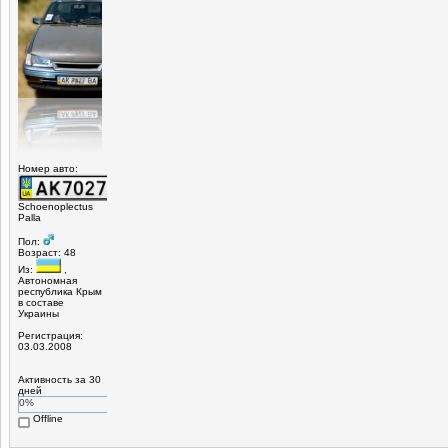
Номер авто:
Schoenoplectus
Palla
Пол:
Возраст: 48
Из:
,
Автономная
республика Крым
в составе
Украины
Регистрация:
03.03.2008
Активность за 30
дней
0%
Offline