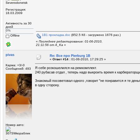
Severodonetsk
Регистрация:
18.03.2009
Активность за 30
дней
0%
1B1 прокладка.doc
(852.5 Кб - загружено 1676 раз.)
Offline
«
Последнее редактирование: 01-06-2010,
21:11:56 от A_Ka
»
pivas
Re: Все про Pierburg 1B
«
Ответ #14 :
01-06-2010, 17:29:25 »
Карма: +3/-0
Я себе розкошелился на ремкомплект.
Сообщений: 493
240 рубасав отдал , теперь надо выкроить время к карбюраторщи
Знакомый посоветовал одного ,говорит "не понравится я те день
в одну сторону.
Номер авто:
307SWкораблик