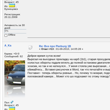
Возраст: 45
Из:
,
Кузнецовск
Регистрация:
20.11.2009
Активность за 30
дней
0%
Offline
A_Ka
Re: Все про Pierburg 1B
«
Ответ #13 :
01-06-2010, 14:05:28 »
Карма: +0/-0
Доброе время суток всем!
Сообщений: 62
Вырезал на выходных прокладку на карб (1b1), старая прохудил
холостых обороты падали вплоть до полной остановки двигателя
эскизик, но так и не наткнулся... У меня стояла уже вырезаная...
обижайтесь... Вставил рисуночек в Word, так что печатайте и выр
Поставил - теперь обороты ровные... Но, почему то мокрая, под
попловковой камере... Может хто шо подскажет по этому поводу
Пол:
Возраст: 45
Из:
,