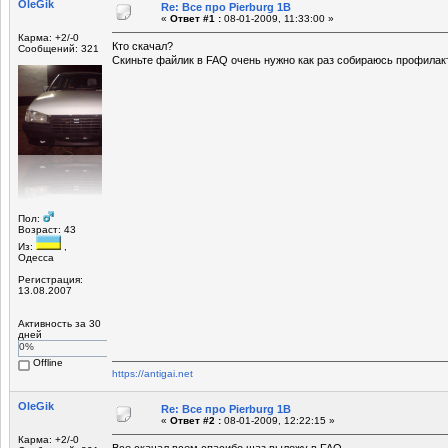
OleGik
Re: Все про Pierburg 1B
«
Ответ #1 :
08-01-2009, 11:33:00 »
Карма: +2/-0
Кто скачал?
Сообщений: 321
Скиньте файлик в FAQ очень нужно как раз собираюсь профилакт
Пол:
Возраст: 43
Из:
,
Одесса
Регистрация:
13.08.2007
Активность за 30
дней
0%
Offline
https://antigai.net
OleGik
Re: Все про Pierburg 1B
«
Ответ #2 :
08-01-2009, 12:22:15 »
Карма: +2/-0
Все скачал всем спасибо щаз выложу в FAQ