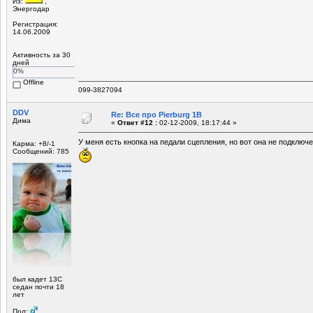
Из:
,
Энергодар
Регистрация:
14.06.2009
Активность за 30
дней
0%
Offline
099-3827094
DDV
Re: Все про Pierburg 1B
Дима
«
Ответ #12 :
02-12-2009, 18:17:44 »
У меня есть кнопка на педали сцепления, но вот она не подключ
Карма: +8/-1
Сообщений: 785
был кадет 13С
седан почти 18
лет
Пол: