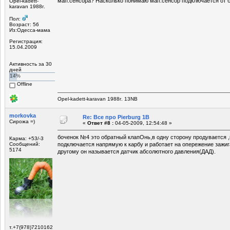
мап.сенсора? Насколько понимаю мап.сенсор подключается от 
Opel-kadett-
karavan 1988г.
Пол:
Возраст: 56
Из:Одесса-мама
Регистрация:
15.04.2009
Активность за 30
дней
14%
Offline
Opel-kadett-karavan 1988г. 13NB
morkovka
Re: Все про Pierburg 1B
Сирожа =)
«
Ответ #8 :
04-05-2009, 12:54:48 »
боченок №4 это обратный клапОнь,в одну сторону продувается ,
Карма: +53/-3
Сообщений:
подключается напрямую к карбу и работает на опережение зажига
5174
другому он называется датчик абсолютного давления(ДАД).
т.+7(978)7210162