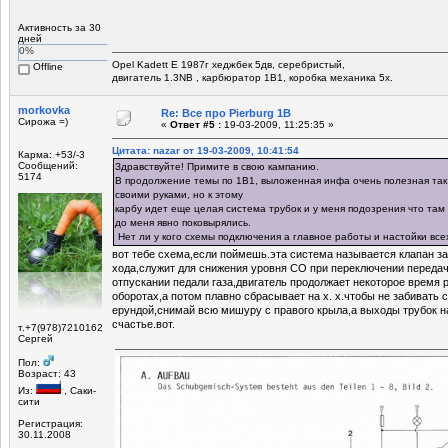
Активность за 30
дней
0%
Opel Kadett E 1987г хеджбек 5дв, серебристый,
Offline
двигатель 1.3NB , карбюратор 1В1, коробка механика 5х.
morkovka
Re: Все про Pierburg 1B
Сирожа =)
«
Ответ #5 :
19-03-2009, 11:25:35 »
Цитата: nazar от 19-03-2009, 10:41:54
Карма: +53/-3
Сообщений:
Здравствуйте! Примите в свою кампанию.
5174
В продолжение темы по 1В1, выложенная инфа очень полезная так 
своими руками, но к этому
карбу идет еще целая система трубок и у меня подозрения что там н
до меня явно поковырялись.
Нет ли у кого схемы подключения а главное работы и настойки все
вот тебе схема,если поймешь.эта система называется клапан з
хода,служит для снижения уровня СО при переключении передач
отпускании педали газа,двигатель продолжает некоторое время
оборотах,а потом плавно сбрасывает на х. х.чтобы не забивать 
ерундой,снимай всю мишуру с правого крыла,а выходы трубок на
счастье.вот.
т.+7(978)7210162
Сергей
Пол:
Возраст: 43
Из:
, Саки-
сити
Регистрация:
30.11.2008