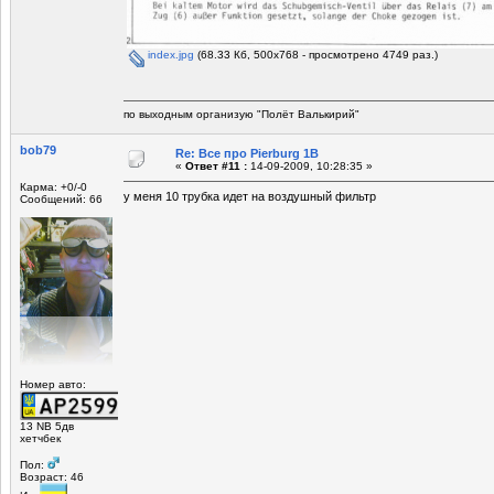
index.jpg
(68.33 Кб, 500x768 - просмотрено 4749 раз.)
по выходным организую "Полёт Валькирий"
bob79
Re: Все про Pierburg 1B
«
Ответ #11 :
14-09-2009, 10:28:35 »
Карма: +0/-0
у меня 10 трубка идет на воздушный фильтр
Сообщений: 66
Номер авто:
13 NB 5дв
хетчбек
Пол:
Возраст: 46