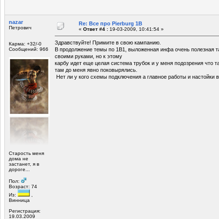
nazar
Re: Все про Pierburg 1B
Петрович
«
Ответ #4 :
19-03-2009, 10:41:54 »
Здравствуйте! Примите в свою кампанию.
Карма: +32/-0
Сообщений: 966
В продолжение темы по 1В1, выложенная инфа очень полезная та
своими руками, но к этому
карбу идет еще целая система трубок и у меня подозрения что та
там до меня явно поковырялись.
Нет ли у кого схемы подключения а главное работы и настойки в
Старость меня
дома не
застанет, я в
дороге...
Пол:
Возраст: 74
Из:
,
Винница
Регистрация:
19.03.2009