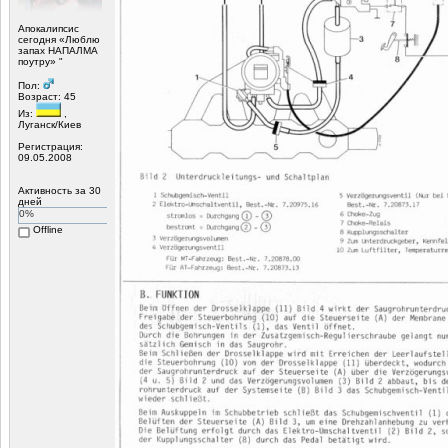
Апокалипсис
сегодня «Люблю
запах НАПАЛМА
поутру» "
Пол:
Возраст: 45
Из:
,
Луганск/Киев
Регистрация:
09.05.2008
Активность за 30
дней
0%
Offline