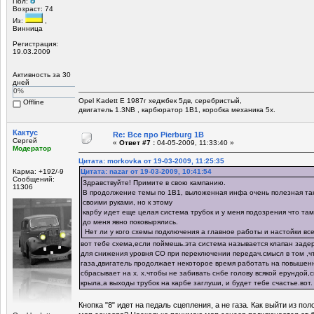
Пол:
Возраст: 74
Из:
,
Винница
Регистрация:
19.03.2009
Активность за 30
дней
0%
Opel Kadett E 1987г хеджбек 5дв, серебристый,
Offline
двигатель 1.3NB , карбюратор 1В1, коробка механика 5х.
Кактус
Re: Все про Pierburg 1B
Сергей
«
Ответ #7 :
04-05-2009, 11:33:40 »
Модератор
Цитата: morkovka от 19-03-2009, 11:25:35
Карма: +192/-9
Цитата: nazar от 19-03-2009, 10:41:54
Сообщений:
Здравствуйте! Примите в свою кампанию.
11306
В продолжение темы по 1В1, выложенная инфа очень полезная так
своими руками, но к этому
карбу идет еще целая система трубок и у меня подозрения что там 
до меня явно поковырялись.
Нет ли у кого схемы подключения а главное работы и настойки все
вот тебе схема,если поймешь.эта система называется клапан заде
для снижения уровня СО при переключении передач.смысл в том ,ч
газа,двигатель продолжает некоторое время работать на повышен
сбрасывает на х. х.чтобы не забивать снбе голову всякой ерундой,
крыла,а выходы трубок на карбе заглуши, и будет тебе счастье.вот.
Кнопка "8" идет на педаль сцепления, а не газа. Как выйти из п