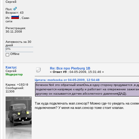
Сергей
Пол:
Возраст: 43
Из:
, Саки-
сити
Регистрация:
30.11.2008
Активность за 30
дней
0%
Offline
Кактус
Re: Все про Pierburg 1B
Сергей
«
Ответ #9 :
04-05-2009, 15:31:46 »
Модератор
Цитата: morkovka от 04-05-2009, 12:54:48
Карма: +192/-9
боченок №4 это обратный клапОнь,в одну сторону продувается ,в д
Сообщений:
подключается напрямую к карбу и работает на опережение зажигани
11306
другому он называется датчик абсолютного давления(ДАД).
Так куда подключать мап.сенсор? Можно где-то увидеть на схем
подключения? У меня на мап.сенсор тоже стоит клапан.