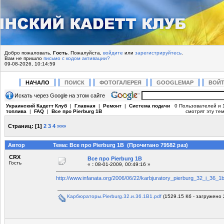
Добро пожаловать,
Гость
. Пожалуйста,
войдите
или
зарегистрируйтесь
.
Вам не пришло
письмо с кодом активации?
09-08-2026, 10:14:59
НАЧАЛО
ПОИСК
ФОТОГАЛЕРЕЯ
GOOGLEMAP
ВОЙ
Искать через Google на этом сайте
Украинский Кадетт Клуб
|
Главная
|
Ремонт
|
Система подачи
0 Пользователей и 1
топлива
|
FAQ
|
Все про Pierburg 1B
смотрят эту тем
Страниц:
[
1
]
2
3
4
»»»
Автор
Тема: Все про Pierburg 1B (Прочитано 79582 раз)
CRX
Все про Pierburg 1B
Гость
«
:
08-01-2009, 00:49:16 »
http://www.infanata.org/2006/06/22/karbjuratory_pierburg_32_i_36_1b
Карбюраторы.Pierburg.32.и.36.1B1.pdf
(1529.15 Кб - загружено 