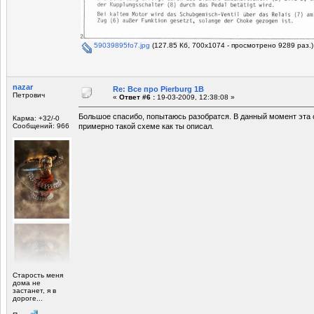
59039895fo7.jpg
(127.85 Кб, 700x1074 - просмотрено 9289 раз.)
nazar
Re: Все про Pierburg 1B
Петрович
«
Ответ #6 :
19-03-2009, 12:38:08 »
Большое спасибо, попытаюсь разобратся. В данный момент эта 
Карма: +32/-0
Сообщений: 966
примерно такой схеме как ты описал.
Старость меня
дома не
застанет, я в
дороге...