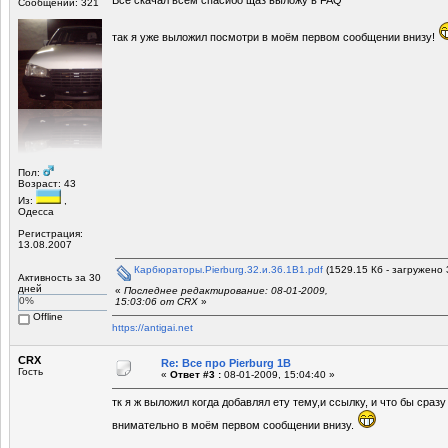
Сообщений: 321
так я уже выложил посмотри в моём первом сообщении внизу!
Пол:
Возраст: 43
Из:
,
Одесса
Регистрация:
13.08.2007
Карбюраторы.Pierburg.32.и.36.1B1.pdf
(1529.15 Кб - загружено 
Активность за 30
дней
«
Последнее редактирование: 08-01-2009,
0%
15:03:06 от CRX
»
Offline
https://antigai.net
CRX
Re: Все про Pierburg 1B
Гость
«
Ответ #3 :
08-01-2009, 15:04:40 »
тк я ж выложил когда добавлял ету тему,и ссылку, и что бы сразу
внимательно в моём первом сообщении внизу.