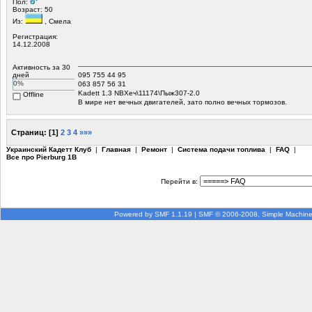
Пол:
Возраст: 50
Из:
, Смела
Регистрация:
14.12.2008
Активность за 30
дней
095 755 44 95
0%
063 857 56 31
Kadett 1.3 NBХеч\11174\Пыж307-2.0
Offline
В мире нет вечных двигателей, зато полно вечных тормозов.
Страниц:
[
1
]
2
3
4
»»»
Украинский Кадетт Клуб
|
Главная
|
Ремонт
|
Система подачи топлива
|
FAQ
|
Все про Pierburg 1B
Перейти в:
Powered by SMF 1.1.19
|
SMF © 2006-2008, Simple Machin