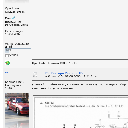
Opel-kadett-
karavan 1988г.
Пол:
Возраст: 56
Из:Одесса-мама
Регистрация:
15.04.2009
Активность за 30
дней
14%
Offline
Opel-kadett-karavan 1988г. 13NB
ss
Re: Все про Pierburg 1B
«
Ответ #10 :
07-06-2009, 11:21:51 »
Карма: +15/-0
у меня 10 трубка не подключена, если её глушу, то падают обор
Сообщений:
1646
выполняет? глушить или нет