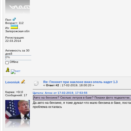
Пол:
Возраст: 112
Из:
,
Запорожская обл
Регистрация:
22.03.2014
Активность за 30
дней
0%
Offline
Re: Глохнет при наклоне вниз опель кадет 1.3
Levoniuk
«
Ответ #2 :
17-02-2019, 18:00:20 »
Карма: +0/-0
Цитата: Arrox от 17-02-2019, 17:53:55
Сообщений: 17
Авто на бензине? Сколько литров в баке? Покажи фото подкапотки,
Да авто на бензине, я тоже думал что мало бензина в баке, поста
проблема осталась