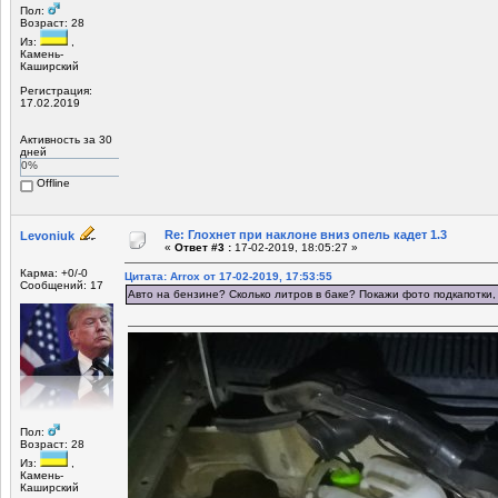
Пол:
Возраст: 28
Из:
,
Камень-
Каширский
Регистрация:
17.02.2019
Активность за 30
дней
0%
Offline
Re: Глохнет при наклоне вниз опель кадет 1.3
Levoniuk
«
Ответ #3 :
17-02-2019, 18:05:27 »
Карма: +0/-0
Цитата: Arrox от 17-02-2019, 17:53:55
Сообщений: 17
Авто на бензине? Сколько литров в баке? Покажи фото подкапотки,
Пол:
Возраст: 28
Из:
,
Камень-
Каширский