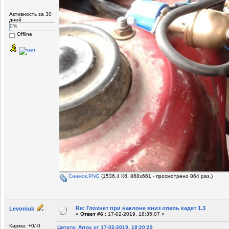
Активность за 30
дней
0%
Offline
Снимок.PNG
(1536.4 Кб, 868x661 - просмотрено 864 раз.)
Re: Глохнет при наклоне вниз опель кадет 1.3
Levoniuk
«
Ответ #6 :
17-02-2019, 18:35:07 »
Карма: +0/-0
Цитата: Arrox от 17-02-2019, 18:20:29