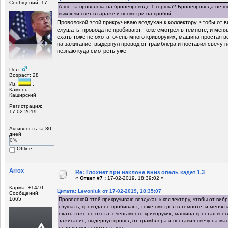
Сообщений: 17
А шо за проволока на бронепроводе 1 горшка? Бронепровода не ш
выключи свет в гараже и посмотри на пробой
Проволокой этой прикручиваю воздухан к коллектору, чтобы от 
слушать, провода не пробивают, тоже смотрел в темноте, и меня
ехать тоже не охота, очень много криворуких, машина простая в
на зажигание, выдернул провод от трамблера и поставил свечу н
незнаю куда смотреть уже
Пол:
Возраст: 28
Из:
,
Камень-
Каширский
Регистрация:
17.02.2019
Активность за 30
дней
0%
Offline
Arrox
Re: Глохнет при наклоне вниз опель кадет 1.3
«
Ответ #7 :
17-02-2019, 18:39:02 »
Карма: +14/-0
Цитата: Levoniuk от 17-02-2019, 18:35:07
Сообщений:
1665
Проволокой этой прикручиваю воздухан к коллектору, чтобы от виб
слушать, провода не пробивают, тоже смотрел в темноте, и менял и
ехать тоже не охота, очень много криворуких, машина простая все
зажигание, выдернул провод от трамблера и поставил свечу на мас
незнаю куда смотреть уже