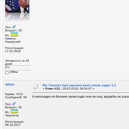
Пол:
Возраст: 28
Из:
,
Камень-
Каширский
Регистрация:
17.02.2019
Активность за 30
дней
0%
Offline
sklmn
Re: Глохнет при наклоне вниз опель кадет 1.3
«
Ответ #12 :
18-02-2019, 08:04:07 »
Карма: +0/-0
А неполадки на бензине происходят или на газу, вродебы не указа
Сообщений: 56
Пол:
Возраст: 35
Из:
,
Чернигов
Регистрация:
09.10.2017