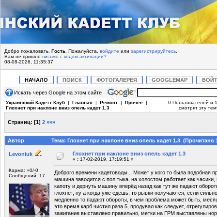
Добро пожаловать,
Гость
. Пожалуйста,
войдите
или
зарегистрируйтесь
.
Вам не пришло
письмо с кодом активации?
08-08-2026, 11:35:37
НАЧАЛО
ПОИСК
ФОТОГАЛЕРЕЯ
GOOGLEMAP
ВОЙ
Искать через Google на этом сайте
Украинский Кадетт Клуб
|
Главная
|
Ремонт
|
Прочее
|
0 Пользователей и 1
Глохнет при наклоне вниз опель кадет 1.3
смотрят эту тем
Страниц:
[
1
]
2
»»»
Автор
Тема: Глохнет при наклоне вниз опель кадет 1.3 (Прочитано 1
Глохнет при наклоне вниз опель кадет 1.3
Levoniuk
«
:
17-02-2019, 17:19:51 »
Карма: +0/-0
Доброго времени кадетоводы... Может у кого то была подобная п
Сообщений: 17
машина заводится с пол тыка, на холостом работает как часики, 
капоту и дернуть машину вперёд назад как тут же падают оборот
глохнет, ну а когда уже едешь, то рывки получаются, если сильн
медленно то падают обороты, в чем проблема может быть, месяц 
это время карб чистил раза 5, продувал как следует, отрегулиро
зажигание выставлено правильно, метки на ГРМ выставлены нор