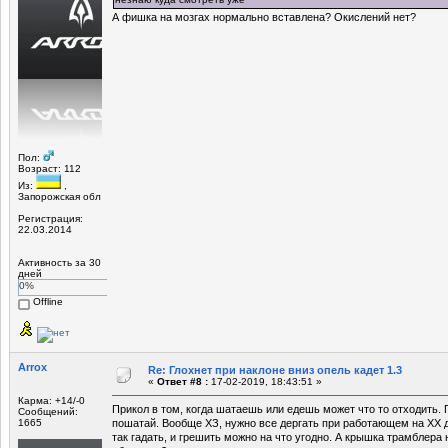
А фишка на мозгах нормально вставлена? Окислений нет?
Пол:
Возраст: 112
Из:
,
Запорожская обл
Регистрация:
22.03.2014
Активность за 30
дней
0%
Offline
Arrox
Re: Глохнет при наклоне вниз опель кадет 1.3
«
Ответ #8 :
17-02-2019, 18:43:51 »
Карма: +14/-0
Прикол в том, когда шатаешь или едешь может что то отходить.
Сообщений:
1665
пошатай. Вообще ХЗ, нужно все дергать при работающем на ХХ д
так гадать, и грешить можно на что угодно. А крышка трамблера