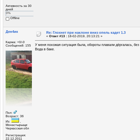
Активность за 30
дней
0%
Offline
Ден4ик
Re: Глохнет при наклоне вниз опель кадет 1.3
«
Ответ #13 :
18-02-2019, 20:13:21 »
Карма: +0/-0
У меня похожая ситуация была, обороты плавали дёргалась, без
Сообщений: 155
Вода в баке.
Пол:
Возраст: 36
Из:
,
Монастырыще
Черкасская обл
Регистрация:
22.12.2011