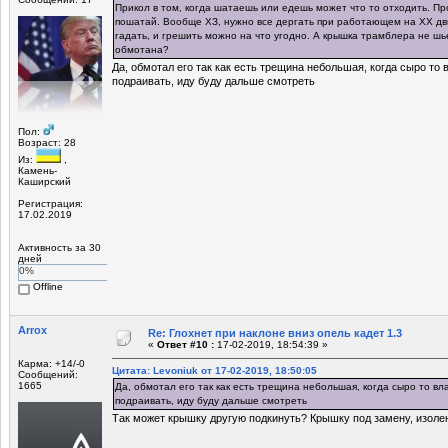
Прикол в том, когда шатаешь или едешь может что то отходить. Пр
пошатай. Вообще ХЗ, нужно все дергать при работающем на ХХ дви
гадать, и грешить можно на что угодно. А крышка трамблера не ш
обмотана?
Да, обмотал его так как есть трещина небольшая, когда сыро то 
подраивать, иду буду дальше смотреть
Пол:
Возраст: 28
Из:
,
Камень-
Каширский
Регистрация:
17.02.2019
Активность за 30
дней
0%
Offline
Arrox
Re: Глохнет при наклоне вниз опель кадет 1.3
«
Ответ #10 :
17-02-2019, 18:54:39 »
Карма: +14/-0
Цитата: Levoniuk от 17-02-2019, 18:50:05
Сообщений:
1665
Да, обмотал его так как есть трещина небольшая, когда сыро то вл
подраивать, иду буду дальше смотреть
Так может крышку другую подкинуть? Крышку под замену, изолен