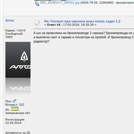
IMG_20190217_180301.jpg
(2404.78 Кб, 1200x900 - просмотрено
Arrox
Re: Глохнет при наклоне вниз опель кадет 1.3
«
Ответ #4 :
17-02-2019, 18:20:29 »
Карма: +14/-0
А шо за проволока на бронепроводе 1 горшка? Бронепровода не
Сообщений:
1665
и выключи свет в гараже и посмотри на пробой. И бронепровод 3
радиатор?
Пол:
Возраст: 112
Из:
,
Запорожская обл
Регистрация:
22.03.2014
Активность за 30