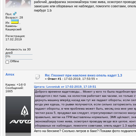
рабочий, диафрагма экономайзера тоже жива, осмотрел проводку
закисших или оборваных не наблюдал, помогите советами, опель
пирбург 1.b
Пол:
Возраст: 28
Из:
,
Камень-
Каширский
Регистрация:
17.02.2019
Активность за 30
дней
0%
Offline
Arrox
Re: Глохнет при наклоне вниз опель кадет 1.3
«
Ответ #1 :
17-02-2019, 17:53:55 »
Карма: +14/-0
Цитата: Levoniuk от 17-02-2019, 17:19:51
Сообщений:
1665
Доброго времени кадетоводы... Может у кого то была подобная пр
заводится с пол тыка, на холостом работает как часики, но только с
дернуть машину вперёд назад как тут же падают обороты, если сил
когда уже едешь, то рывки получаются, если сильно затормозить з
падают обороты, в чем проблема может быть, месяц она мне уже кро
чистил раза 5, продувал как следует, отрегулировал согласно ман
правильно, метки на ГРМ выставлены нормально, ЭМК щёлкает, зн
экономайзера тоже жива, осмотрел проводку везде все целое, конт
оборваных не наблюдал, помогите советами, опель кадет 1.3 карб
Авто на бензине? Сколько литров в баке? Покажи фото подкапотк