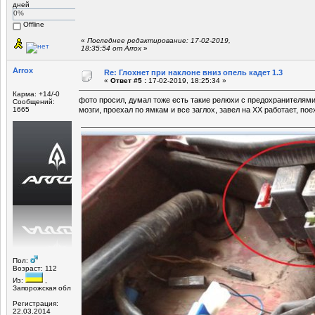
дней
0%
Offline
«
Последнее редактирование: 17-02-2019,
18:35:54 от Arrox
»
Arrox
Re: Глохнет при наклоне вниз опель кадет 1.3
«
Ответ #5 :
17-02-2019, 18:25:34 »
Карма: +14/-0
фото просил, думал тоже есть такие релюхи с предохранителями
Сообщений:
1665
мозги, проехал по ямкам и все заглох, завел на ХХ работает, пое
Пол:
Возраст: 112
Из:
,
Запорожская обл
Регистрация:
22.03.2014