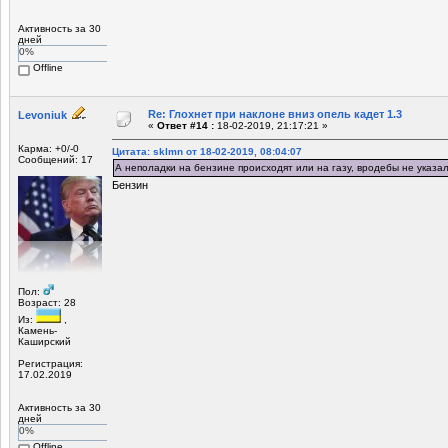
Активность за 30
дней
0%
Offline
Re: Глохнет при наклоне вниз опель кадет 1.3
Levoniuk
«
Ответ #14 :
18-02-2019, 21:17:21 »
Карма: +0/-0
Цитата: sklmn от 18-02-2019, 08:04:07
Сообщений: 17
А неполадки на бензине происходят или на газу, вродебы не указал
Бензин
Пол:
Возраст: 28
Из:
,
Камень-
Каширский
Регистрация:
17.02.2019
Активность за 30
дней
0%
Offline