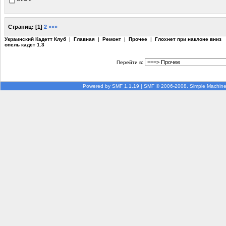
Страниц:
[
1
]
2
»»»
Украинский Кадетт Клуб
|
Главная
|
Ремонт
|
Прочее
|
Глохнет при наклоне вниз
опель кадет 1.3
Перейти в:
Powered by SMF 1.1.19
|
SMF © 2006-2008, Simple Machin