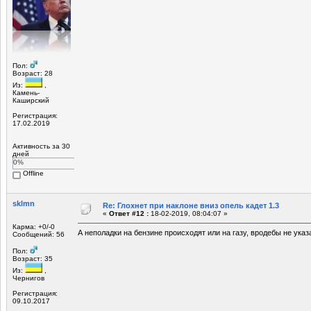
Пол:
Возраст: 28
Из:
,
Камень-
Каширский
Регистрация:
17.02.2019
Активность за 30
дней
0%
Offline
sklmn
Re: Глохнет при наклоне вниз опель кадет 1.3
«
Ответ #12 :
18-02-2019, 08:04:07 »
Карма: +0/-0
А неполадки на бензине происходят или на газу, вродебы не указа
Сообщений: 56
Пол:
Возраст: 35
Из:
,
Чернигов
Регистрация:
09.10.2017