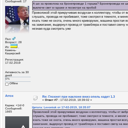
Сообщений: 17
А шо за проволока на бронепроводе 1 горшка? Бронепровода не ш
выключи свет в гараже и посмотри на пробой
Проволокой этой прикручиваю воздухан к коллектору, чтобы от 
слушать, провода не пробивают, тоже смотрел в темноте, и меня
ехать тоже не охота, очень много криворуких, машина простая в
на зажигание, выдернул провод от трамблера и поставил свечу н
незнаю куда смотреть уже
Пол:
Возраст: 28
Из:
,
Камень-
Каширский
Регистрация:
17.02.2019
Активность за 30
дней
0%
Offline
Arrox
Re: Глохнет при наклоне вниз опель кадет 1.3
«
Ответ #7 :
17-02-2019, 18:39:02 »
Карма: +14/-0
Цитата: Levoniuk от 17-02-2019, 18:35:07
Сообщений:
1665
Проволокой этой прикручиваю воздухан к коллектору, чтобы от виб
слушать, провода не пробивают, тоже смотрел в темноте, и менял и
ехать тоже не охота, очень много криворуких, машина простая все
зажигание, выдернул провод от трамблера и поставил свечу на мас
незнаю куда смотреть уже