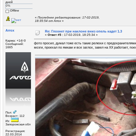
дней
0%
Offline
«
Последнее редактирование: 17-02-2019,
18:35:54 от Arrox
»
Arrox
Re: Глохнет при наклоне вниз опель кадет 1.3
«
Ответ #5 :
17-02-2019, 18:25:34 »
Карма: +14/-0
фото просил, думал тоже есть такие релюхи с предохранителями
Сообщений:
1665
мозги, проехал по ямкам и все заглох, завел на ХХ работает, пое
Пол:
Возраст: 112
Из:
,
Запорожская обл
Регистрация:
22.03.2014