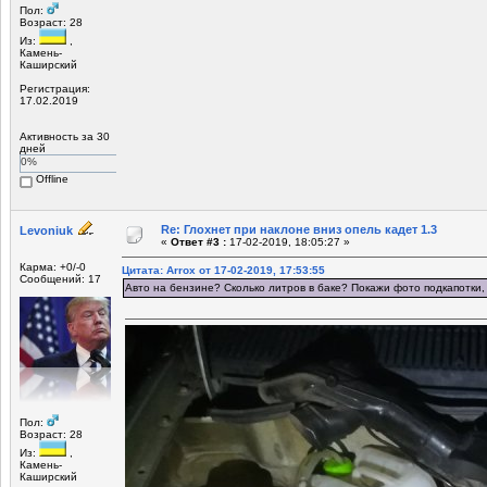
Пол:
Возраст: 28
Из:
,
Камень-
Каширский
Регистрация:
17.02.2019
Активность за 30
дней
0%
Offline
Re: Глохнет при наклоне вниз опель кадет 1.3
Levoniuk
«
Ответ #3 :
17-02-2019, 18:05:27 »
Карма: +0/-0
Цитата: Arrox от 17-02-2019, 17:53:55
Сообщений: 17
Авто на бензине? Сколько литров в баке? Покажи фото подкапотки,
Пол:
Возраст: 28
Из:
,
Камень-
Каширский