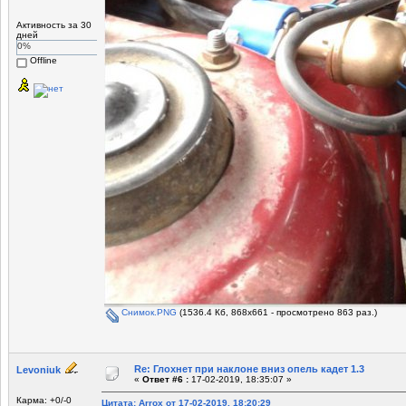
Активность за 30
дней
0%
Offline
Снимок.PNG
(1536.4 Кб, 868x661 - просмотрено 863 раз.)
Re: Глохнет при наклоне вниз опель кадет 1.3
Levoniuk
«
Ответ #6 :
17-02-2019, 18:35:07 »
Карма: +0/-0
Цитата: Arrox от 17-02-2019, 18:20:29