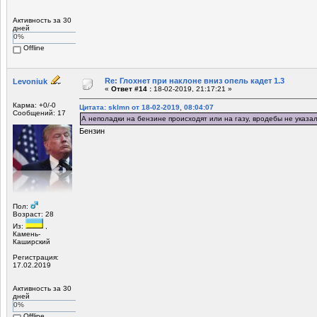
Активность за 30
дней
0%
Offline
Re: Глохнет при наклоне вниз опель кадет 1.3
Levoniuk
«
Ответ #14 :
18-02-2019, 21:17:21 »
Карма: +0/-0
Цитата: sklmn от 18-02-2019, 08:04:07
Сообщений: 17
А неполадки на бензине происходят или на газу, вродебы не указал
Бензин
Пол:
Возраст: 28
Из:
,
Камень-
Каширский
Регистрация:
17.02.2019
Активность за 30
дней
0%
Offline