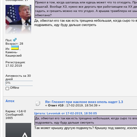
Прикол в том, когда шатаешь или едешь может что то отходить. Пр
пошатай. Вообще ХЗ, нужно все дергать при работающем на ХХ дви
гадать, и грешить можно на что угодно. А крышка трамблера не ш
обмотана?
Да, обмотал его так как есть трещина небольшая, когда сыро то 
подраивать, иду буду дальше смотреть
Пол:
Возраст: 28
Из:
,
Камень-
Каширский
Регистрация:
17.02.2019
Активность за 30
дней
0%
Offline
Arrox
Re: Глохнет при наклоне вниз опель кадет 1.3
«
Ответ #10 :
17-02-2019, 18:54:39 »
Карма: +14/-0
Цитата: Levoniuk от 17-02-2019, 18:50:05
Сообщений:
1665
Да, обмотал его так как есть трещина небольшая, когда сыро то вл
подраивать, иду буду дальше смотреть
Так может крышку другую подкинуть? Крышку под замену, изолен