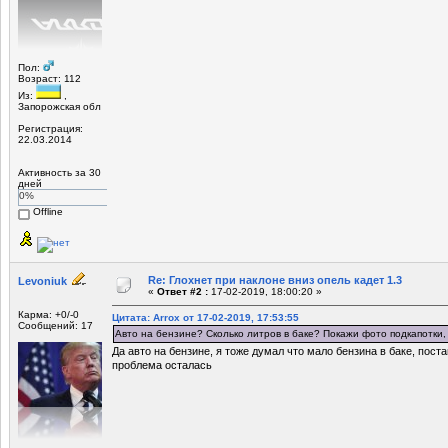
Пол:
Возраст: 112
Из:
,
Запорожская обл
Регистрация:
22.03.2014
Активность за 30
дней
0%
Offline
Re: Глохнет при наклоне вниз опель кадет 1.3
Levoniuk
«
Ответ #2 :
17-02-2019, 18:00:20 »
Карма: +0/-0
Цитата: Arrox от 17-02-2019, 17:53:55
Сообщений: 17
Авто на бензине? Сколько литров в баке? Покажи фото подкапотки,
Да авто на бензине, я тоже думал что мало бензина в баке, поста
проблема осталась