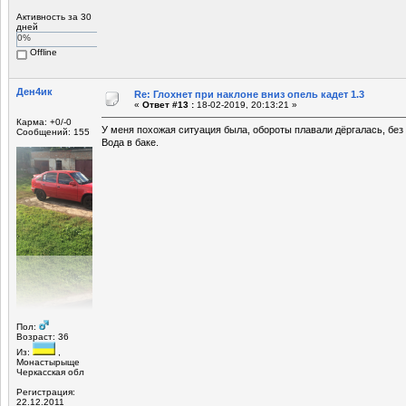
Активность за 30
дней
0%
Offline
Ден4ик
Re: Глохнет при наклоне вниз опель кадет 1.3
«
Ответ #13 :
18-02-2019, 20:13:21 »
Карма: +0/-0
У меня похожая ситуация была, обороты плавали дёргалась, без
Сообщений: 155
Вода в баке.
Пол:
Возраст: 36
Из:
,
Монастырыще
Черкасская обл
Регистрация:
22.12.2011