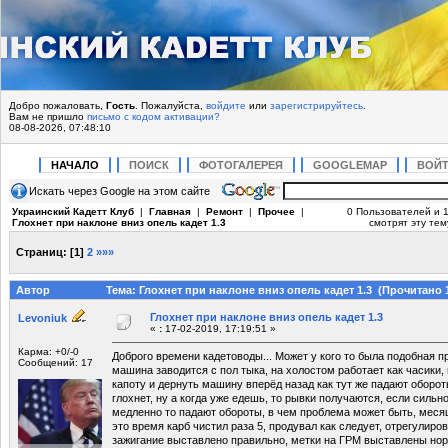
Добро пожаловать,
Гость
. Пожалуйста,
войдите
или
зарегистрируйтесь
.
Вам не пришло
письмо с кодом активации?
08-08-2026, 07:48:10
НАЧАЛО
ПОИСК
ФОТОГАЛЕРЕЯ
GOOGLEMAP
ВОЙ
Искать через Google на этом сайте
Украинский Кадетт Клуб
|
Главная
|
Ремонт
|
Прочее
|
0 Пользователей и 1
Глохнет при наклоне вниз опель кадет 1.3
смотрят эту тем
Страниц:
[
1
]
2
»»»
Автор
Тема: Глохнет при наклоне вниз опель кадет 1.3 (Прочитано 1
Глохнет при наклоне вниз опель кадет 1.3
Levoniuk
«
:
17-02-2019, 17:19:51 »
Карма: +0/-0
Доброго времени кадетоводы... Может у кого то была подобная п
Сообщений: 17
машина заводится с пол тыка, на холостом работает как часики, 
капоту и дернуть машину вперёд назад как тут же падают оборот
глохнет, ну а когда уже едешь, то рывки получаются, если сильн
медленно то падают обороты, в чем проблема может быть, месяц 
это время карб чистил раза 5, продувал как следует, отрегулиро
зажигание выставлено правильно, метки на ГРМ выставлены нор