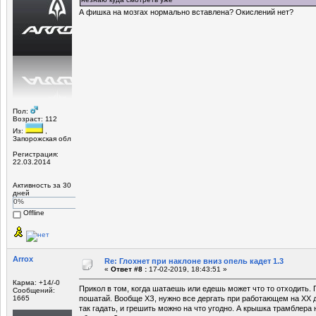
А фишка на мозгах нормально вставлена? Окислений нет?
Пол:
Возраст: 112
Из:
,
Запорожская обл
Регистрация:
22.03.2014
Активность за 30
дней
0%
Offline
Arrox
Re: Глохнет при наклоне вниз опель кадет 1.3
«
Ответ #8 :
17-02-2019, 18:43:51 »
Карма: +14/-0
Прикол в том, когда шатаешь или едешь может что то отходить.
Сообщений:
1665
пошатай. Вообще ХЗ, нужно все дергать при работающем на ХХ д
так гадать, и грешить можно на что угодно. А крышка трамблера