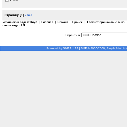
Страниц:
[
1
]
2
»»»
Украинский Кадетт Клуб
|
Главная
|
Ремонт
|
Прочее
|
Глохнет при наклоне вниз
опель кадет 1.3
Перейти в:
Powered by SMF 1.1.19
|
SMF © 2006-2008, Simple Machin