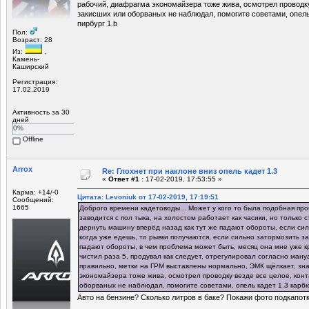
рабочий, диафрагма экономайзера тоже жива, осмотрел проводку
закисших или оборваных не наблюдал, помогите советами, опель
пирбург 1.b
Пол:
Возраст: 28
Из:
,
Камень-
Каширский
Регистрация:
17.02.2019
Активность за 30
дней
0%
Offline
Arrox
Re: Глохнет при наклоне вниз опель кадет 1.3
«
Ответ #1 :
17-02-2019, 17:53:55 »
Карма: +14/-0
Цитата: Levoniuk от 17-02-2019, 17:19:51
Сообщений:
1665
Доброго времени кадетоводы... Может у кого то была подобная пр
заводится с пол тыка, на холостом работает как часики, но только с
дернуть машину вперёд назад как тут же падают обороты, если сил
когда уже едешь, то рывки получаются, если сильно затормозить з
падают обороты, в чем проблема может быть, месяц она мне уже кро
чистил раза 5, продувал как следует, отрегулировал согласно ман
правильно, метки на ГРМ выставлены нормально, ЭМК щёлкает, зн
экономайзера тоже жива, осмотрел проводку везде все целое, конт
оборваных не наблюдал, помогите советами, опель кадет 1.3 карб
Авто на бензине? Сколько литров в баке? Покажи фото подкапотк