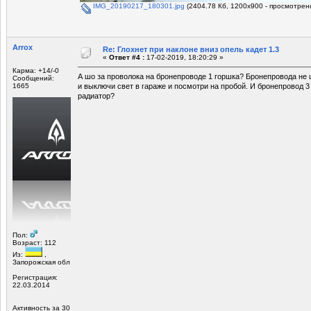
IMG_20190217_180301.jpg
(2404.78 Кб, 1200x900 - просмотрено
Arrox
Re: Глохнет при наклоне вниз опель кадет 1.3
«
Ответ #4 :
17-02-2019, 18:20:29 »
Карма: +14/-0
А шо за проволока на бронепроводе 1 горшка? Бронепровода не
Сообщений:
1665
и выключи свет в гараже и посмотри на пробой. И бронепровод 3
радиатор?
Пол:
Возраст: 112
Из:
,
Запорожская обл
Регистрация:
22.03.2014
Активность за 30