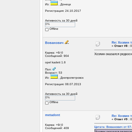
Из:
, Донецк
Регистрация: 24.10.2017
Активность за 30 дней
0%
Offline
Re: Хозяин 
Вованович
«
Ответ #8 :
0
Карма: +6/-0
Хозяин оказался редкосн
Сообщений: 904
opel kadett 1.6
Пол:
Возраст: 53
Из:
, Днепропетровск
Регистрация: 08.07.2013
Активность за 30 дней
0%
Offline
metadont
Re: Хозяин 
«
Ответ #9 :
0
Карма: +9/-0
Цитата: Вованович от 07-
Сообщений: 409
Хозяин оказался редкосны