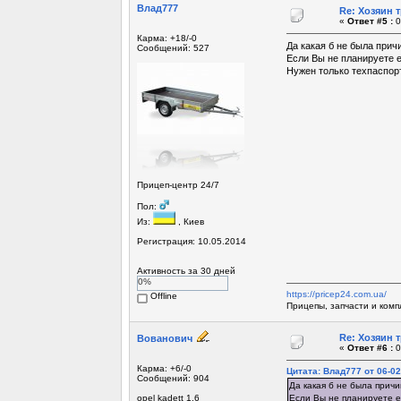
Влад777
Re: Хозяин 
«
Ответ #5 :
0
Карма: +18/-0
Да какая б не была прич
Сообщений: 527
Если Вы не планируете е
Нужен только техпаспорт
Прицеп-центр 24/7
Пол:
Из:
, Киев
Регистрация: 10.05.2014
Активность за 30 дней
0%
https://pricep24.com.ua/
Offline
Прицепы, запчасти и ком
Re: Хозяин 
Вованович
«
Ответ #6 :
0
Карма: +6/-0
Цитата: Влад777 от 06-02
Сообщений: 904
Да какая б не была прич
opel kadett 1.6
Если Вы не планируете е