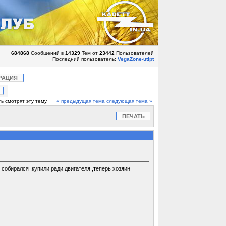
684868
Сообщений в
14329
Тем от
23442
Пользователей
Последний пользователь:
VegaZone-utipt
РАЦИЯ
ь смотрят эту тему.
« предыдущая тема
следующая тема »
ПЕЧАТЬ
 собирался ,купили ради двигателя ,теперь хозяин