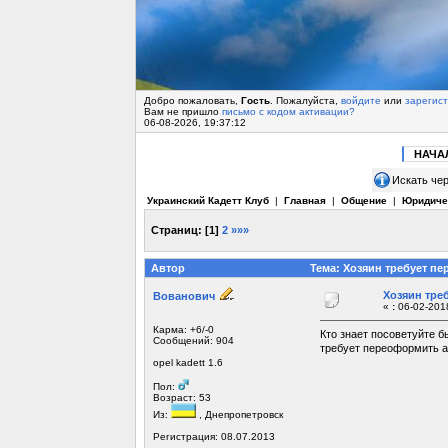
Добро пожаловать,
Гость
. Пожалуйста,
войдите
или
зарегис
Вам не пришло
письмо с кодом активации?
06-08-2026, 19:37:12
НАЧА
Искать чер
Украинский Кадетт Клуб
|
Главная
|
Общение
|
Юридиче
Страниц:
[
1
]
2
»»»
Автор
Тема: Хозяин требует п
Хозяин тре
Вованович
«
:
06-02-2018
Карма: +6/-0
Кто знает посоветуйте б
Сообщений: 904
требует переоформить ав
opel kadett 1.6
Пол:
Возраст: 53
Из:
, Днепропетровск
Регистрация: 08.07.2013