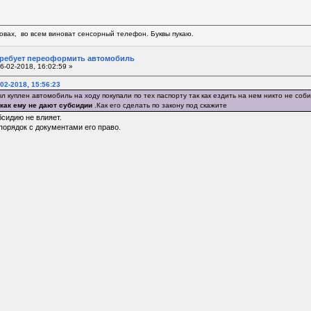
овах, во всем виноват сенсорный телефон. Буквы пукаю.
требует переоформить автомобиль
6-02-2018, 16:02:59 »
02-2018, 15:56:23
л куплен автомобиль на ходу покупали по тех паспорту так как ездить на нем никто не соб
как ему не дают субсидии
.Как его сделать по закону под скажите
бсидию не влияет.
порядок с документами его право.