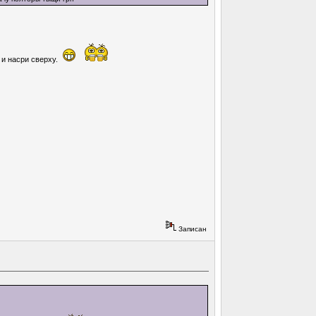
 и насри сверху.
Записан