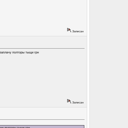
Записан
у заплачу полторы тыщи грн
Записан
лачу полторы тыщи грн