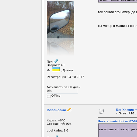
так пощли его нахер, да
ты мотор с машины снял 
Пол:
Возраст: 48
Из:
, Донецк
Регистрация: 24.10.2017
Активность за 30 дней
0%
Offline
Re: Хозяин 
Вованович
«
Ответ #10 :
Карма: +6/-0
Цитата: metadont от 07-02
Сообщений: 904
так пощли его нахер, да 
opel kadett 1.6