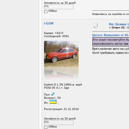
Активность за 30 дней
0%
Offline
Извиняюсь за ошибки в сл
I-GOR
Re: Хозяин 
«
Ответ #2 :
0
Карма: +43/-0
Цитата: Вованович от 06-
Сообщений: 4591
Кто знает посоветуйте бы
переоформить автор
так 
Врет,наличие авто на су
Хотя требовать навести 
Kadett D 1,3N 1980г.в. карб
PDSI-35 4.с.т. 3дв
Пол:
Возраст: 50
Из:
,
Регистрация: 21.11.2010
Активность за 30 дней
0%
Offline