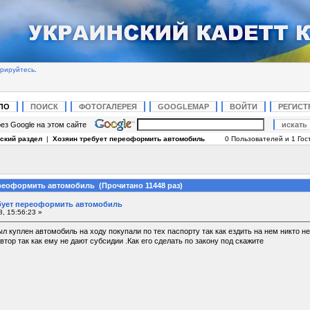
трируйтесь
.
ЛО
ПОИСК
ФОТОГАЛЕРЕЯ
GOOGLEMAP
ВОЙТИ
РЕГИСТ
ез Google на этом сайте
ский раздел
|
Хозяин требует переоформить автомобиль
0 Пользователей и 1 Гост
ереоформить автомобиль (Прочитано 11448 раз)
бует переоформить автомобиль
, 15:56:23 »
ыл куплен автомобиль на ходу покупали по тех паспорту так как ездить на нем никто не
тор так как ему не дают субсидии .Как его сделать по закону под скажите