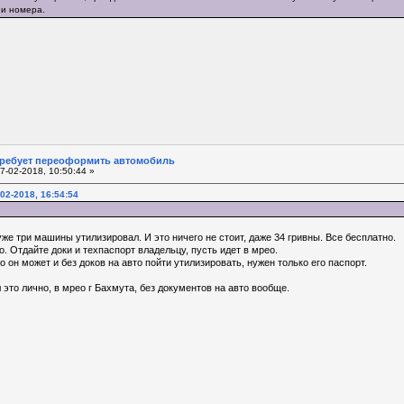
 и номера.
требует переоформить автомобиль
7-02-2018, 10:50:44 »
02-2018, 16:54:54
уже три машины утилизировал. И это ничего не стоит, даже 34 гривны. Все бесплатно.
о. Отдайте доки и техпаспорт владельцу, пусть идет в мрео.
о он может и без доков на авто пойти утилизировать, нужен только его паспорт.
 это лично, в мрео г Бахмута, без документов на авто вообще.