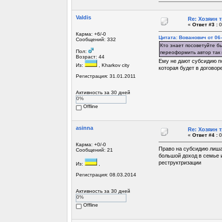
Valdis
Re: Хозяин 
«
Ответ #3 :
0
Карма: +6/-0
Цитата: Вованович от 06-
Сообщений: 332
Кто знает посоветуйте бы
Пол:
переоформить автор так к
Возраст: 44
Ему не дают субсидию по
Из:
, Kharkov сity
которая будет в договор
Регистрация: 31.01.2011
Активность за 30 дней
0%
Offline
asinna
Re: Хозяин 
«
Ответ #4 :
0
Карма: +0/-0
Право на субсидию лишаю
Сообщений: 21
большой доход в семье 
реструктризации
Из:
,
Регистрация: 08.03.2014
Активность за 30 дней
0%
Offline