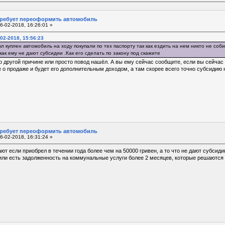
требует переоформить автомобиль
6-02-2018, 16:26:01 »
02-2018, 15:56:23
л куплен автомобиль на ходу покупали по тех паспорту так как ездить на нем никто не соб
ак ему не дают субсидии .Как его сделать по закону под скажите
 другой причине или просто повод нашёл. А вы ему сейчас сообщите, если вы сейчас 
е о продаже и будет его дополнительным доходом, а там скорее всего точно субсидию 
требует переоформить автомобиль
6-02-2018, 16:31:24 »
т если приобрел в течении года более чем на 50000 гривен, а то что не дают субсидию
или есть задолженность на коммунальные услуги более 2 месяцев, которые решаются