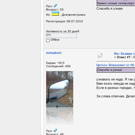
Нужен только техпаспорт
Пол:
Спасибо я узнаю
Возраст: 53
Из:
, Днепропетровск
Регистрация: 08.07.2013
Активность за 30 дней
0%
Offline
metadont
Re: Хозяин 
«
Ответ #7 :
0
Карма: +9/-0
Цитата: Вованович от 06-
Сообщений: 409
Спасибо я узнаю
узнавать не надо. Я так 
Вам ехать никуда не над
Если в разных городах, т
За слова отвечаю. Делал
Пол:
Возраст: 48