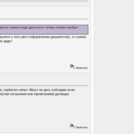
ирался ,купили ради двигателя ,теперь хозяин требует
купите у него авто (оформление документов), то сумма
не дадут
Записан
, горбатого лепит. Могут не дать субсидию если
 путем погашения или заключением договора
Записан