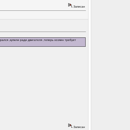
Записан
ирался ,купили ради двигателя ,теперь хозяин требует
Записан