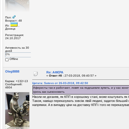
Пол:
Возраст: 48
Из:
,
Донецк
Регистрация:
24.10.2017
Активность за 30
дней
0%
Offline
Oleg8888
Re: АФЕРА
«
Ответ #8 :
27-03-2018, 09:40:57 »
Карма: +132/-13
Цитата: Satevo от 26-03-2018, 09:42:50
Сообщений:
4604
Аферисты так и работают, ловят на подешевле купить, и у нас коне
хрень как сьекономить
Ніколи не доганяв, як КПП в хорошому стані, може коштувать як б
Також, навіщо переказувать зовсім лівій людині, задаток більший
напрямки. А в випадку ціни на доставку КПП і того не переказував