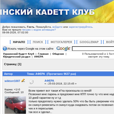
Добро пожаловать,
Гость
. Пожалуйста,
войдите
или
зарегистрируйтесь
.
Вам не пришло
письмо с кодом активации?
08-08-2026, 07:02:00
НАЧАЛО
ПОИСК
ФОТОГАЛЕРЕЯ
GOOGLEMAP
ВОЙ
Искать через Google на этом сайте
Украинский Кадетт Клуб
|
Главная
|
Общение
|
0 Пользователей и 1 Гост
Юридический раздел
|
АФЕРА
смотрят эту тему.
Страниц:
[
1
]
Автор
Тема: АФЕРА (Прочитано 9637 раз)
АФЕРА
wiktorr1007
«
:
25-03-2018, 22:15:45 »
Карма: +1/-0
Всем привет вот такая ж"па произошла со мной!
Сообщений: 10
Позвонил мне парень и предложил мне КПП точно ту что мне надо
10 дней гарантии ну и т.д
только предоплату нужно зделать 50% что бы быть увереним что
он скинул реквезиты я скинул куда скидовать потом он позвонил
чек и я пересылаю.
так все и зделал...