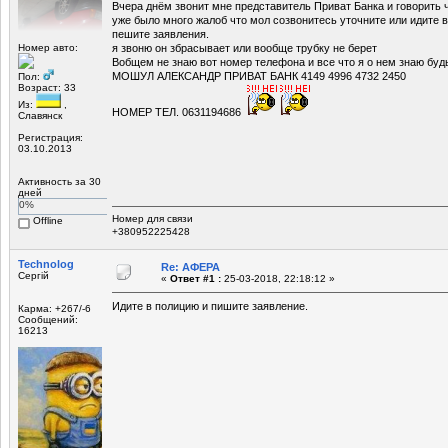
Вчера днём звонит мне представитель Приват Банка и говорить ч
уже было много жалоб что мол созвонитесь уточните или идите 
пешите заявления.
Номер авто:
я звоню он збрасывает или вообще трубку не берет
Вобщем не знаю вот номер телефона и все что я о нем знаю бу
МОШУЛ АЛЕКСАНДР ПРИВАТ БАНК 4149 4996 4732 2450
Пол:
Возраст: 33
Из:
,
НОМЕР ТЕЛ. 0631194686
Славянск
Регистрация:
03.10.2013
Активность за 30
дней
0%
Номер для связи
Offline
+380952225428
Technolog
Re: АФЕРА
Сергій
«
Ответ #1 :
25-03-2018, 22:18:12 »
Идите в полицию и пишите заявление.
Карма: +267/-6
Сообщений:
16213