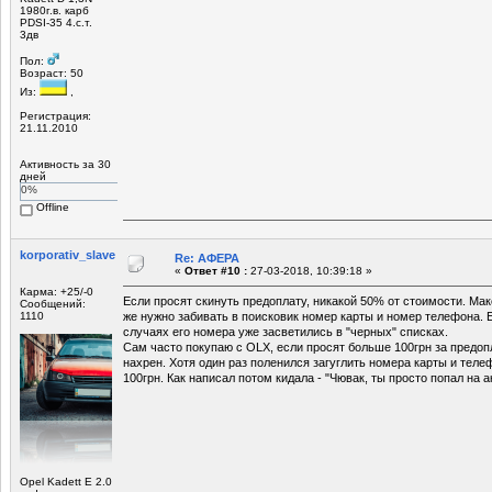
1980г.в. карб
PDSI-35 4.с.т.
3дв
Пол:
Возраст: 50
Из:
,
Регистрация:
21.11.2010
Активность за 30
дней
0%
Offline
korporativ_slave
Re: АФЕРА
«
Ответ #10 :
27-03-2018, 10:39:18 »
Карма: +25/-0
Если просят скинуть предоплату, никакой 50% от стоимости. Мак
Сообщений:
1110
же нужно забивать в поисковик номер карты и номер телефона. 
случаях его номера уже засветились в "черных" списках.
Сам часто покупаю с OLX, если просят больше 100грн за предоп
нахрен. Хотя один раз поленился загуглить номера карты и теле
100грн. Как написал потом кидала - "Чювак, ты просто попал на а
Opel Kadett E 2.0