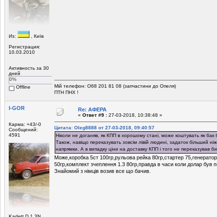
Из:
, Київ
Регистрация:
10.03.2010
Активность за 30
дней
0%
Мій телефон: О68 201 81 08 (запчастини до Опеля)
Offline
ПТН ПНХ !
I-GOR
Re: АФЕРА
«
Ответ #9 :
27-03-2018, 10:38:48 »
Карма: +43/-0
Цитата: Oleg8888 от 27-03-2018, 09:40:57
Сообщений:
4591
Ніколи не доганяв, як КПП в хорошому стані, може коштувать як бак 
Також, навіщо переказувать зовсім лівій людині, задаток більший ні
напрямки. А в випадку ціни на доставку КПП і того не переказував би
Може,коробка 5ст 100гр,рульова рейка 80гр,стартер 75,генератор 
50гр,комплект зчеплення 1.3 80гр,правда в часи коли долар був п
Знайомий з німців возив все що бачив.
Kadett D 1,3N