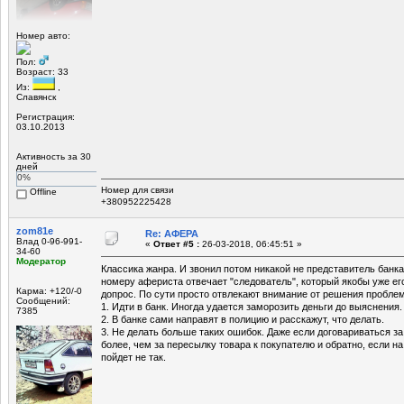
Номер авто:
Пол:
Возраст: 33
Из:
,
Славянск
Регистрация:
03.10.2013
Активность за 30
дней
0%
Номер для связи
Offline
+380952225428
zom81e
Re: АФЕРА
Влад 0-96-991-
«
Ответ #5 :
26-03-2018, 06:45:51 »
34-60
Модератор
Классика жанра. И звонил потом никакой не представитель банка
номеру афериста отвечает "следователь", который якобы уже ег
Карма: +120/-0
допрос. По сути просто отвлекают внимание от решения проблем
Сообщений:
1. Идти в банк. Иногда удается заморозить деньги до выяснения.
7385
2. В банке сами направят в полицию и расскажут, что делать.
3. Не делать больше таких ошибок. Даже если договариваться за
более, чем за пересылку товара к покупателю и обратно, если на
пойдет не так.