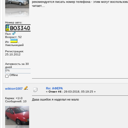
рекомендуется писать номер телефона - этим могут воспользова
читает....
Номер авто:
Пол:
Возраст: 52
Из:
,
Хмельницкий
Регистрация:
25.10.2012
Активность за 30
дней
0%
Offline
Re: АФЕРА
wiktorr1007
«
Ответ #4 :
26-03-2018, 05:19:25 »
Карма: +1/-0
Дааа ошибок я наделал не мало
Сообщений: 10