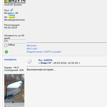
Audi A6 Quattro
Пол:
Возраст: 46
Из:
,
Великодолинское
Регистрация:
06.02.2015
Активность за 30
дней
0%
Offline
Магазин
Мой сайт
Подключение к HDTV онлайн!
metadont
Re: АФЕРА
«
Ответ #7 :
26-03-2018, 10:32:28 »
Карма: +9/-0
Бесконечная история....
Сообщений: 409