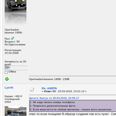
Opel-kadett-
karavan 1988г.
Пол:
Возраст: 56
Из:Одесса-мама
Регистрация:
15.04.2009
Активность за 30
дней
15%
Offline
Opel-kadett-karavan 1988г. 13NB
Lyorik
Re: АФЕРА
«
Ответ #3 :
25-03-2018, 23:01:13 »
Карма: +48/-0
Цитата: Кактус от 25-03-2018, 22:55:17
Сообщений:
2004
1. Не надо писать номер телефона.
2. Попросить дополнительные фото.
3. Если морозится по любым причинам - скорее всего мошенник.
плюс по всем позициям! В образце создания тем есть пункт: Свя