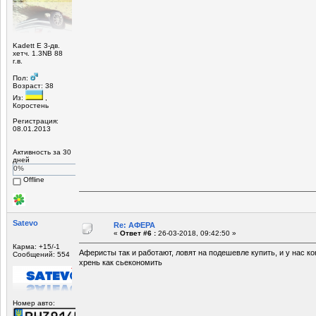
Kadett E 3-дв.
хетч. 1.3NB 88
г.в.
Пол:
Возраст: 38
Из:
,
Коростень
Регистрация:
08.01.2013
Активность за 30
дней
0%
Offline
Satevo
Re: АФЕРА
«
Ответ #6 :
26-03-2018, 09:42:50 »
Карма: +15/-1
Аферисты так и работают, ловят на подешевле купить, и у нас к
Сообщений: 554
хрень как сьекономить
Номер авто: