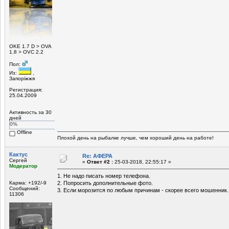
ОKE 1.7 D > OVA
1.8 > OVC 2.2
Пол:
Из:
,
Запоріжжя
Регистрация:
25.04.2009
Активность за 30
дней
0%
Offline
Плохой день на рыбалке лучше, чем хороший день на работе!
Кактус
Re: АФЕРА
Сергей
«
Ответ #2 :
25-03-2018, 22:55:17 »
Модератор
1. Не надо писать номер телефона.
Карма: +192/-9
2. Попросить дополнительные фото.
Сообщений:
3. Если морозится по любым причинам - скорее всего мошенник.
11306