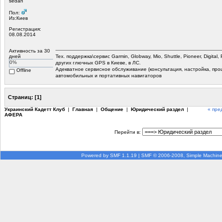
sedan
Пол:
Из:Киев
Регистрация:
08.08.2014
Активность за 30
дней
Тех. поддержка\сервис Garmin, Globway, Mio, Shuttle, Pioneer, Digital,
0%
других глючных GPS в Киеве, в ЛС.
Адекватное сервисное обслуживание (консультация, настройка, прош
Offline
автомобильных и портативных навигаторов
Страниц:
[
1
]
Украинский Кадетт Клуб
|
Главная
|
Общение
|
Юридический раздел
|
« пре
АФЕРА
Перейти в:
Powered by SMF 1.1.19
|
SMF © 2006-2008, Simple Machin