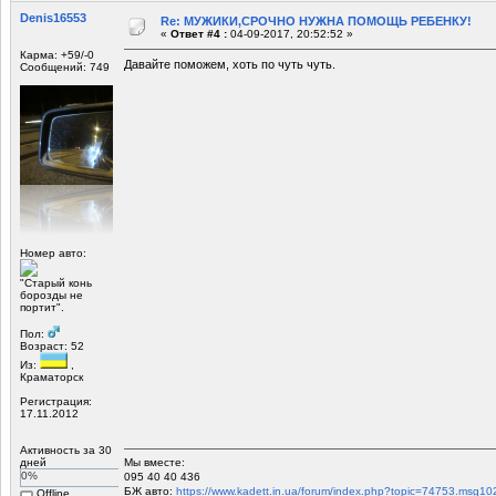
Denis16553
Re: МУЖИКИ,СРОЧНО НУЖНА ПОМОЩЬ РЕБЕНКУ!
«
Ответ #4 :
04-09-2017, 20:52:52 »
Карма: +59/-0
Давайте поможем, хоть по чуть чуть.
Сообщений: 749
Номер авто:
"Старый конь
борозды не
портит".
Пол:
Возраст: 52
Из:
,
Краматорск
Регистрация:
17.11.2012
Активность за 30
дней
Мы вместе:
0%
095 40 40 436
БЖ авто:
https://www.kadett.in.ua/forum/index.php?topic=74753.ms
Offline