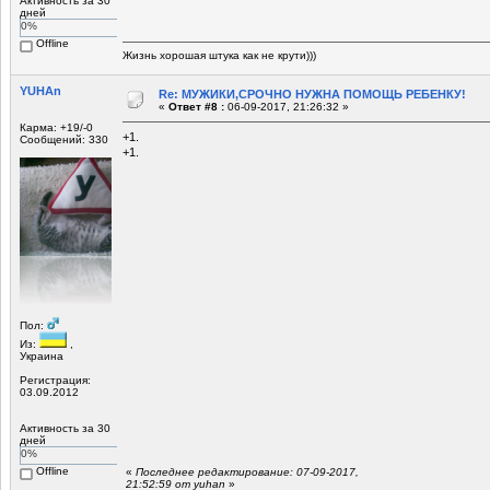
Активность за 30
дней
0%
Offline
Жизнь хорошая штука как не крути)))
YUHAn
Re: МУЖИКИ,СРОЧНО НУЖНА ПОМОЩЬ РЕБЕНКУ!
«
Ответ #8 :
06-09-2017, 21:26:32 »
Карма: +19/-0
+1.
Сообщений: 330
+1.
Пол:
Из:
,
Украина
Регистрация:
03.09.2012
Активность за 30
дней
0%
Offline
«
Последнее редактирование: 07-09-2017,
21:52:59 от yuhan
»