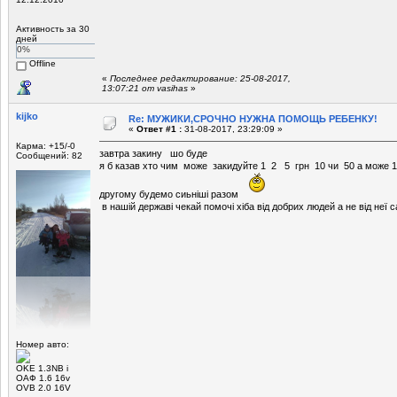
Активность за 30
дней
0%
Offline
«
Последнее редактирование: 25-08-2017,
13:07:21 от vasihas
»
kijko
Re: МУЖИКИ,СРОЧНО НУЖНА ПОМОЩЬ РЕБЕНКУ!
«
Ответ #1 :
31-08-2017, 23:29:09 »
Карма: +15/-0
завтра закину шо буде
Сообщений: 82
я б казав хто чим може закидуйте 1 2 5 грн 10 чи 50 а може 
другому будемо сиьніші разом
в нашій державі чекай помочі хіба від добрих людей а не від неї 
Номер авто:
ОKЕ 1.3NВ і
ОАФ 1.6 16v
ОVB 2.0 16V