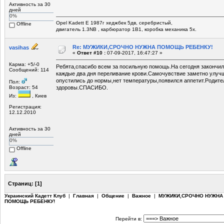
Активность за 30
дней
0%
Opel Kadett E 1987г хеджбек 5дв, серебристый,
Offline
двигатель 1.3NB , карбюратор 1В1, коробка механика 5х.
Re: МУЖИКИ,СРОЧНО НУЖНА ПОМОЩЬ РЕБЕНКУ!
vasihas
«
Ответ #10 :
07-09-2017, 16:47:27 »
Карма: +5/-0
Ребята,спасибо всем за посильную помощь.На сегодня закончи
Сообщений: 114
каждые два дня переливание крови.Самочувствие заметно улуч
опустились до нормы,нет температуры,появился аппетит.Родите
Пол:
Возраст: 54
здоровы.СПАСИБО.
Из:
, Киев
Регистрация:
12.12.2010
Активность за 30
дней
0%
Offline
Страниц:
[
1
]
Украинский Кадетт Клуб
|
Главная
|
Общение
|
Важное
|
МУЖИКИ,СРОЧНО НУЖНА
ПОМОЩЬ РЕБЕНКУ!
Перейти в: