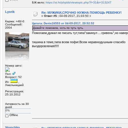
БЖ вело:
https://xt.ht/phpbb/viewtopic.php?f=31&t=313247
Lyorik
Re: МУЖИКИ,СРОЧНО НУЖНА ПОМОЩЬ РЕБЕНКУ!
«
Ответ #5 :
04-09-2017, 21:03:50 »
Карма: +48/-0
Цитата: Denis16553 от 04-09-2017, 20:52:52
Сообщений:
2004
Давайте поможем, хоть по чуть чуть.
Помогаем,думал не писать тут,типа"закинул ....гривень",но навер
тишина в теме,типа всем пофиг.Всем неравнодушным-спасибо
выздоровления!!!!!
Номер авто:
Пол:
Возраст: 52
Из:
,
Хмельницкий
Регистрация:
25.10.2012
Активность за 30
дней
0%
Offline
Vovochka