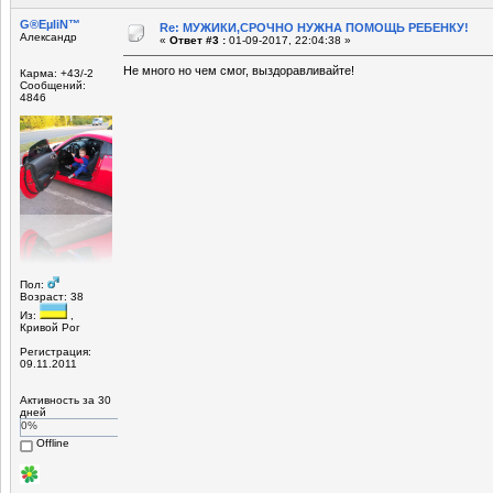
G®EµliN™
Re: МУЖИКИ,СРОЧНО НУЖНА ПОМОЩЬ РЕБЕНКУ!
Александр
«
Ответ #3 :
01-09-2017, 22:04:38 »
Не много но чем смог, выздоравливайте!
Карма: +43/-2
Сообщений:
4846
Пол:
Возраст: 38
Из:
,
Кривой Рог
Регистрация:
09.11.2011
Активность за 30
дней
0%
Offline