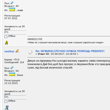
Пол:
Возраст: 40
Из:
, львів
Регистрация:
07.07.2011
Активность за 30
дней
0%
Offline
0969521705
«Нам не страшні московські воші, нам страшні українські гниди»
Re: МУЖИКИ,СРОЧНО НУЖНА ПОМОЩЬ РЕБЕНКУ!
vasihas
«
Ответ #2 :
01-09-2017, 14:18:54 »
Карма: +5/-0
Дякую за підтримку.На сьогодні малому карають хімію,температу
Сообщений: 114
понизилися.Дай Бог,щоб був прогрес в лікуванні.Всім хто приєднав
суми, від батьків величезне спасибі.
Пол:
Возраст: 54
Из:
, Киев
Регистрация:
12.12.2010
Активность за 30
дней
0%
Offline