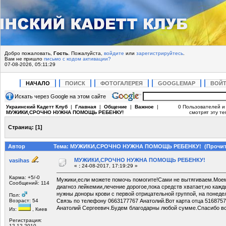
Добро пожаловать,
Гость
. Пожалуйста,
войдите
или
зарегистрируйтесь
.
Вам не пришло
письмо с кодом активации?
07-08-2026, 05:11:29
НАЧАЛО
ПОИСК
ФОТОГАЛЕРЕЯ
GOOGLEMAP
ВОЙ
Искать через Google на этом сайте
Украинский Кадетт Клуб
|
Главная
|
Общение
|
Важное
|
0 Пользователей и 
МУЖИКИ,СРОЧНО НУЖНА ПОМОЩЬ РЕБЕНКУ!
смотрят эту те
Страниц:
[
1
]
Автор
Тема: МУЖИКИ,СРОЧНО НУЖНА ПОМОЩЬ РЕБЕНКУ! (Прочитан
МУЖИКИ,СРОЧНО НУЖНА ПОМОЩЬ РЕБЕНКУ!
vasihas
«
:
24-08-2017, 17:19:29 »
Карма: +5/-0
Мужики,если можете помочь помогите!Сами не вытягиваем.Моем
Сообщений: 114
диагноз лейкемии,лечение дорогое,пока средств хватает,но каж
нужны доноры крови с первой отрицательной группой, на понедель
Пол:
Возраст: 54
Связь по телефону 0663177767 Анатолий.Вот карта отца 516875
Анатолий Сергеевич.Будем благодарны любой сумме.Спасибо вс
Из:
, Киев
Регистрация:
12.12.2010