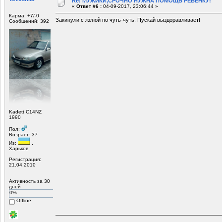
Re: МУЖИКИ,СРОЧНО НУЖНА ПОМОЩЬ РЕБЕНКУ!
«
Ответ #6 :
04-09-2017, 23:06:44 »
Карма: +7/-0
Закинули с женой по чуть-чуть. Пускай выздоравливает!
Сообщений: 392
Kadett C14NZ
1990
Пол:
Возраст: 37
Из:
,
Харьков
Регистрация:
21.04.2010
Активность за 30
дней
0%
Offline