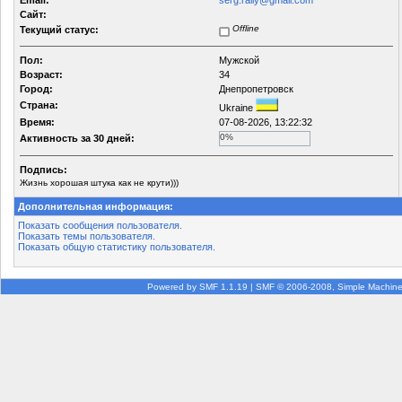
Email:
serg.rally@gmail.com
Сайт:
Offline
Текущий статус:
Пол:
Мужской
Возраст:
34
Город:
Днепропетровск
Страна:
Ukraine
Время:
07-08-2026, 13:22:32
0%
Активность за 30 дней:
Подпись:
Жизнь хорошая штука как не крути)))
Дополнительная информация:
Показать сообщения пользователя.
Показать темы пользователя.
Показать общую статистику пользователя.
Powered by SMF 1.1.19
|
SMF © 2006-2008, Simple Machin