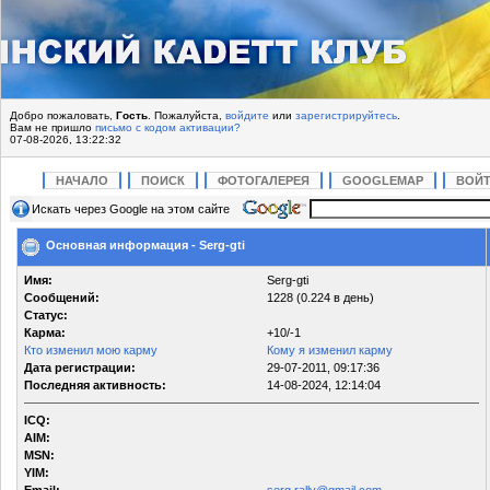
Добро пожаловать,
Гость
. Пожалуйста,
войдите
или
зарегистрируйтесь
.
Вам не пришло
письмо с кодом активации?
07-08-2026, 13:22:32
НАЧАЛО
ПОИСК
ФОТОГАЛЕРЕЯ
GOOGLEMAP
ВОЙ
Искать через Google на этом сайте
Основная информация - Serg-gti
Имя:
Serg-gti
Сообщений:
1228 (0.224 в день)
Статус:
Карма:
+10/-1
Кто изменил мою карму
Кому я изменил карму
Дата регистрации:
29-07-2011, 09:17:36
Последняя активность:
14-08-2024, 12:14:04
ICQ:
AIM:
MSN:
YIM: