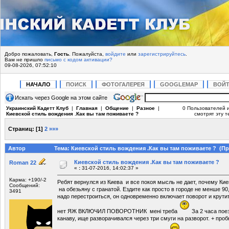
Добро пожаловать,
Гость
. Пожалуйста,
войдите
или
зарегистрируйтесь
.
Вам не пришло
письмо с кодом активации?
09-08-2026, 07:52:10
НАЧАЛО
ПОИСК
ФОТОГАЛЕРЕЯ
GOOGLEMAP
ВОЙ
Искать через Google на этом сайте
Украинский Кадетт Клуб
|
Главная
|
Общение
|
Разное
|
0 Пользователей и
Киевской стиль вождения .Как вы там поживаете ?
смотрят эту т
Страниц:
[
1
]
2
»»»
Автор
Тема: Киевской стиль вождения .Как вы там поживаете ? (Пр
Киевской стиль вождения .Как вы там поживаете ?
Roman 22
«
:
31-07-2016, 14:02:37 »
Карма: +190/-2
Ребят вернулся из Киева и все покоя мысль не дает, почему Ки
Сообщений:
на обезьяну с гранатой. Ездите как просто в городе не менше 90,
3491
надо перестроиться, он одновременно включает поворот и крути
нет ЯЖ ВКЛЮЧИЛ ПОВОРОТНИК мені треба
За 2 часа поез
канаву, ище разворачивался через три смуги на разворот. + проб