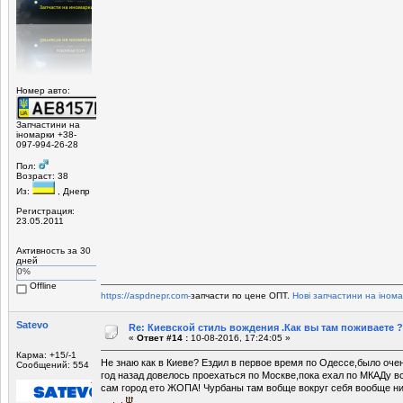
Номер авто:
Запчастини на
іномарки +38-
097-994-26-28
Пол:
Возраст: 38
Из:
, Днепр
Регистрация:
23.05.2011
Активность за 30
дней
0%
Offline
https://aspdnepr.com-
запчасти по цене ОПТ.
Нові запчастини на інома
Satevo
Re: Киевской стиль вождения .Как вы там поживаете ?
«
Ответ #14 :
10-08-2016, 17:24:05 »
Карма: +15/-1
Не знаю как в Киеве? Ездил в первое время по Одессе,было очень
Сообщений: 554
год назад довелось проехаться по Москве,пока ехал по МКАДу вс
сам город ето ЖОПА! Чурбаны там вобще вокруг себя вообще ник