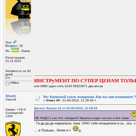
Пол:
Возраст: 32
Из:
, Львов
Регистрация:
21.11.2011
Активность за 30
дней
0%
ИНСТРуМЕНТ ПО СУПЕР ЦЕНАМ ТОЛЬ
Offline
или 0980 один п:ять 4143 09323871 два восэм
Shumi
Re: Киевской стиль вождения .Как вы там поживаете ?
Сергей
«
Ответ #9 :
01-08-2016, 21:26:56 »
Цитата: Roman 22 от 01-08-2016, 21:08:04
Карма: +15/-0
Сообщений:
1336
НЕ НАДО у нас пол западной Украины ездит на них и все норм
. Та да да да нормально, пока ОНО тебя незацепило и сь...ось с
.... в Польше , Литве и т
д.