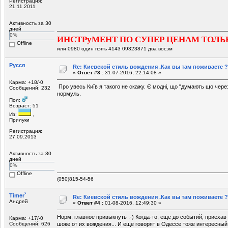
Регистрация:
21.11.2011
Активность за 30
дней
0%
ИНСТРуМЕНТ ПО СУПЕР ЦЕНАМ ТОЛЬ
Offline
или 0980 один п:ять 4143 09323871 два восэм
Русся
Re: Киевской стиль вождения .Как вы там поживаете ?
«
Ответ #3 :
31-07-2016, 22:14:08 »
Карма: +18/-0
Про увесь Київ я такого не скажу. Є модні, що "думають що через
Сообщений: 232
нормуль.
Пол:
Возраст: 51
Из:
,
Прилуки
Регистрация:
27.09.2013
Активность за 30
дней
0%
Offline
(050)815-54-56
Timer`
Re: Киевской стиль вождения .Как вы там поживаете ?
Андрей
«
Ответ #4 :
01-08-2016, 12:49:30 »
Норм, главное привыкнуть :-) Когда-то, еще до событий, приеха
Карма: +17/-0
Сообщений: 626
шоке от их вождения... И еще говорят в Одессе тоже интересный