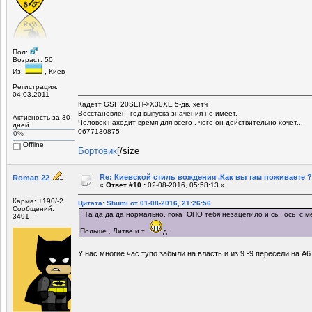
Пол:
Возраст: 50
Из:
, Киев
Регистрация:
04.03.2011
Кадетт GSI 20SEH->X30XE 5-дв. хетч
Восстановлен--год выпуска значения не имеет.
Активность за 30
Человек находит время для всего , чего он действительно хочет...
дней
0677130875
0%
Offline
Бортовик
[/size
Re: Киевской стиль вождения .Как вы там поживаете ?
Roman 22
«
Ответ #10 :
02-08-2016, 05:58:13 »
Карма: +190/-2
Цитата: Shumi от 01-08-2016, 21:26:56
Сообщений:
. Та да да да нормально, пока ОНО тебя незацепило и сь...ось с мес
3491
Польше , Литве и т
д.
У нас многие час тупо забыли на власть и из 9 -9 пересели на А