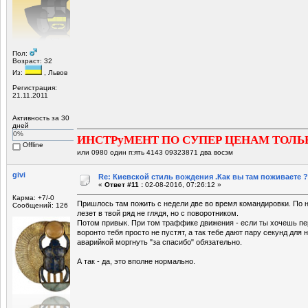
Пол:
Возраст: 32
Из:
, Львов
Регистрация:
21.11.2011
Активность за 30
дней
0%
ИНСТРуМЕНТ ПО СУПЕР ЦЕНАМ ТОЛЬ
Offline
или 0980 один п:ять 4143 09323871 два восэм
givi
Re: Киевской стиль вождения .Как вы там поживаете ?
«
Ответ #11 :
02-08-2016, 07:26:12 »
Карма: +7/-0
Пришлось там пожить с недели две во время командировки. По на
Сообщений: 126
лезет в твой ряд не глядя, но с поворотником.
Потом привык. При том траффике движения - если ты хочешь пе
воронто тебя просто не пустят, а так тебе дают пару секунд для 
аварийкой моргнуть "за спасибо" обязательно.
А так - да, это вполне нормально.