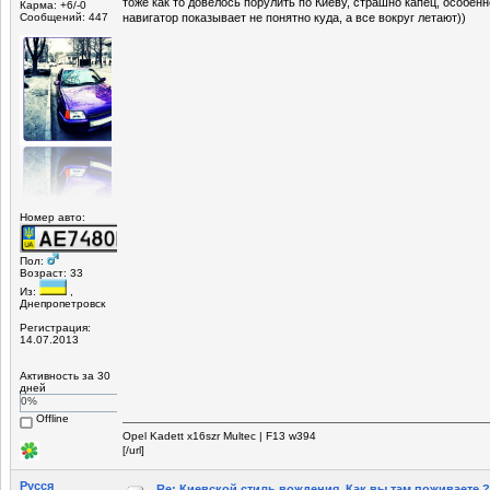
тоже как то довелось порулить по Киеву, страшно капец, особенн
Карма: +6/-0
Сообщений: 447
навигатор показывает не понятно куда, а все вокруг летают))
Номер авто:
Пол:
Возраст: 33
Из:
,
Днепропетровск
Регистрация:
14.07.2013
Активность за 30
дней
0%
Offline
Opel Kadett x16szr Multec | F13 w394
[/url]
Русся
Re: Киевской стиль вождения .Как вы там поживаете ?