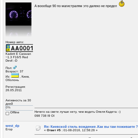
А воообще 90 по магистралям это далеко не предел
Номер авто:
Kadett E Caravan
~1.3 F16/5 Red
Devil :-D
Пол:
Возраст: 37
Из:
, Киев,
Оболонь
Регистрация:
26.05.2011
Активность за 30
дней
0%
Ничего на свете лучше нету, чем водить Опеля Кадета :-)
Offline
098 738 I9 OI
west_dp
Re: Киевской стиль вождения .Как вы там поживаете ?
Егор
«
Ответ #5 :
01-08-2016, 12:58:26 »