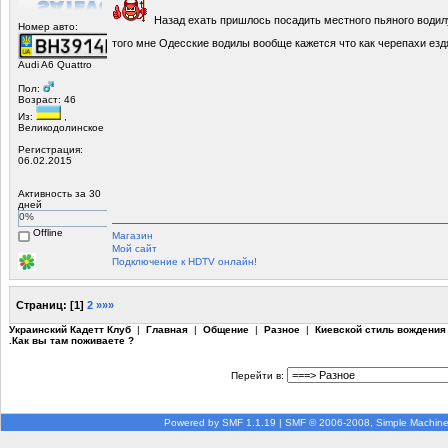
Назад ехать пришлось посадить местного пьяного водил
Номер авто:
того мне Одесские водилы вообще кажется что как черепахи ез
Audi A6 Quattro
Пол:
Возраст: 46
Из:
,
Великодолинское
Регистрация:
06.02.2015
Активность за 30
дней
0%
Offline
Магазин
Мой сайт
Подключение к HDTV онлайн!
Страниц:
[
1
]
2
»»»
Украинский Кадетт Клуб
|
Главная
|
Общение
|
Разное
|
Киевской стиль вождения
.Как вы там поживаете ?
Перейти в:
Powered by SMF 1.1.19
|
SMF © 2006-2008, Simple Machin