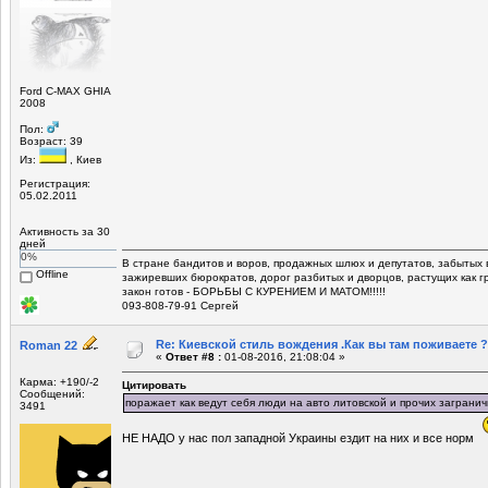
Ford C-MAX GHIA
2008
Пол:
Возраст: 39
Из:
, Киев
Регистрация:
05.02.2011
Активность за 30
дней
0%
В стране бандитов и воров, продажных шлюх и депутатов, забытых 
Offline
зажиревших бюрократов, дорог разбитых и дворцов, растущих как г
закон готов - БОРЬБЫ С КУРЕНИЕМ И МАТОМ!!!!!
093-808-79-91 Сергей
Re: Киевской стиль вождения .Как вы там поживаете ?
Roman 22
«
Ответ #8 :
01-08-2016, 21:08:04 »
Карма: +190/-2
Цитировать
Сообщений:
поражает как ведут себя люди на авто литовской и прочих заграни
3491
НЕ НАДО у нас пол западной Украины ездит на них и все норм