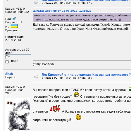
«
Ответ #6 :
01-08-2016, 15:34:17 »
Карма: +18/-0
Цитата: west_dp от 01-08-2016, 12:58:26
Сообщений: 232
тоже как то довелось порулить по Киеву, страшно капец, особенно к
Пол:
навигатор показывает не понятно куда, а все вокруг летают))
Возраст: 51
Да і таке є. Торгував колись холодільниками, їхздиів Хрещатиком
Из:
,
холодільниками... Стрєма не було. Но з Києва виїжджав мокрий.
Прилуки
Регистрация:
27.09.2013
Активность за 30
дней
0%
Offline
(050)815-54-56
Shak
Re: Киевской стиль вождения .Как вы там поживаете ?
Серёга
«
Ответ #7 :
01-08-2016, 16:34:23 »
Карма: +22/-0
Вы просто не привыкли к ТАКОМУ количеству авто на дорогах
Сообщений:
2066
говорится "не без уродов"
Студенты на подаренных авто род
"матерые" и оооочень много приезжих, которые ведут себя на до
студентов
А больше всего поражает как ведут себя люди
заграничных регистраций...