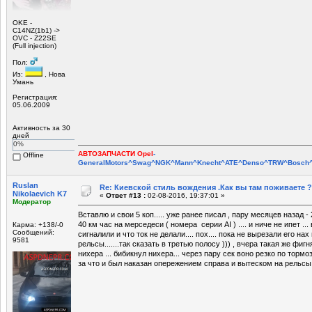
OKE -
С14NZ(1b1) ->
OVC - Z22SE
(Full injection)
Пол:
Из:
, Нова
Умань
Регистрация:
05.06.2009
Активность за 30
дней
0%
АВТОЗАПЧАСТИ Opel
-
Offline
GeneralMotors^Swag^NGK^Mann^Knecht^ATE^Denso^TRW^Bosch^E
Ruslan
Re: Киевской стиль вождения .Как вы там поживаете ?
Nikolaevich K7
«
Ответ #13 :
02-08-2016, 19:37:01 »
Модератор
Вставлю и свои 5 коп..... уже ранее писал , пару месяцев назад -
40 км час на мерседеси ( номера серии АI ) .... и ниче не ипет ... 
Карма: +138/-0
Сообщений:
сигналили и что ток не делали.... пох.... пока не вырезали его на
9581
рельсы.......так сказать в третью полосу ))) , вчера такая же фигня
нихера ... бибикнул нихера... через пару сек воно резко по тормоза
за что и был наказан опережением справа и вытеском на рельсы...