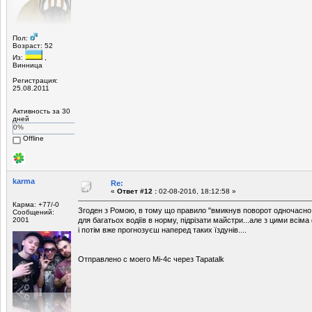
Пол:
Возраст: 52
Из:
,
Винница
Регистрация:
25.08.2011
Активность за 30
дней
0%
Offline
karma
Re:
«
Ответ #12 :
02-08-2016, 18:12:58 »
Карма: +77/-0
Згоден з Ромою, в тому що правило "вмикнув поворот одночасно
Сообщений:
2001
для багатьох водіїв в норму, підрізати майстри...але з цими всі
і потім вже прогнозуєш наперед таких їздунів....
Отправлено с моего Mi-4c через Tapatalk