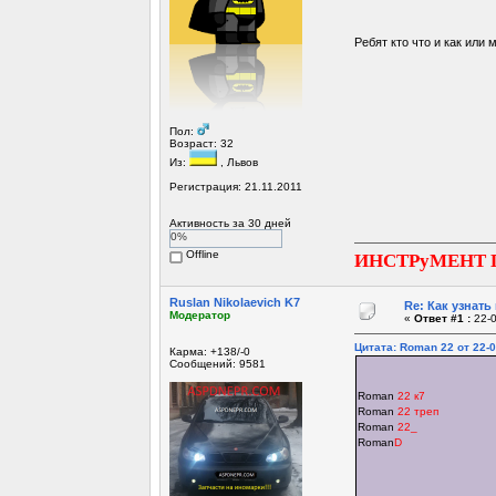
Ребят кто что и как или
Пол:
Возраст: 32
Из:
, Львов
Регистрация: 21.11.2011
Активность за 30 дней
0%
Offline
ИНСТРуМЕНТ 
Ruslan Nikolaevich K7
Re: Как узнать
Модератор
«
Ответ #1 :
22-0
Цитата: Roman 22 от 22-0
Карма: +138/-0
Сообщений: 9581
Roman
22 к7
Roman
22 треп
Roman
22_
Roman
D