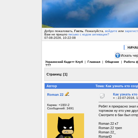
Добро пожаловать,
Гость
. Пожалуйста,
войдите
или
зарегис
Вам не пришло
письмо с кодом активации?
07-08-2026, 10:22:08
НАЧА
Искать чер
Украинский Кадетт Клуб
|
Главная
|
Общение
|
Работа 
???
Страниц:
[
1
]
Автор
Тема: Как узнать кто со
Как узнать кт
Roman 22
«
:
22-07-2016, 1
Карма: +190/-2
Ребят я прекрасно знал и
Сообщений: 3491
тортиком ну ето уже друг
Смотрите в бан был отпра
Roman 22 к7
Roman 22 треп
Roman 22_
RomanD