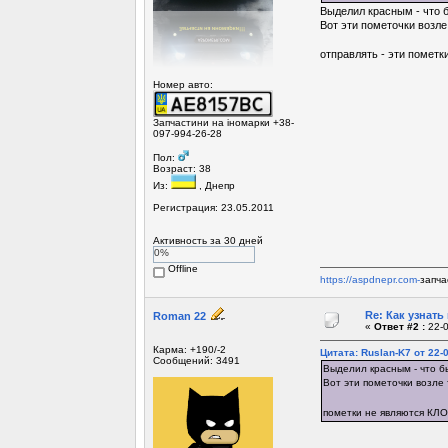
Выделил красным - что б
Вот эти пометочки возле 
отправлять - эти помет
Номер авто:
Запчастини на іномарки +38-
097-994-26-28
Пол:
Возраст: 38
Из:
, Днепр
Регистрация: 23.05.2011
Активность за 30 дней
0%
Offline
https://aspdnepr.com-
запча
Re: Как узнать
Roman 22
«
Ответ #2 :
22-0
Карма: +190/-2
Цитата: Ruslan-K7 от 22-0
Сообщений: 3491
Выделил красным - что б
Вот эти пометочки возле 
пометки не являются КЛ