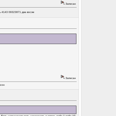
Записан
ь 4143 09323871 два восэм
Записан
ксон
 Есть нарушения есть наказания и строк, тебе 1 тебе 10