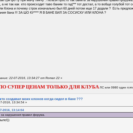
, а не так как ето происходит таво баним то гад*** тот достал, а то вобще голубой тот с
ли Клона и почему строк изначально был 60 дней потом ище 17 додали ? Есть предложе
ания бана !!! ЗА ШО КУ**** Я В БАНЕ БИЛ ЗА СОСИСКУ ИЛИ КЛОНА ?
ние: 22-07-2016, 13:34:27 от Roman 22
»
ПО СУПЕР ЦЕНАМ ТОЛЬКО ДЛЯ КЛУБА
ЛС или 0980 один п:ят
 кто создавал моих клонов когда сидел в бане ???
7-2016, 13:34:54 »
7-2016, 13:14:04
ь за нарушения правил форума.
ыло!))