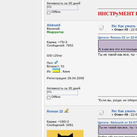
Активность за 30 дней
0%
Offline
ИНСТРуМЕНТ 
Aleksei4
Re: Как узнать
Василий
«
Ответ #5 :
22-0
Модератор
Цитата: Roman 22 от 22-0
Карма: +75/-3
Сообщений: 7852
А я как все кто я я лош
Ты не такой как все, ты -
GSI c20ne
Пол:
Возраст: 51
Из:
, Киев
Регистрация: 26.04.2009
Активность за 30 дней
0%
Offline
"Если вы, уходя, не обер
Re: Как узнать
Roman 22
«
Ответ #6 :
22-0
Карма: +190/-2
Цитата: Aleksei4 от 22-07
Сообщений: 3491
Ты не такой как все, ты -
Ребят объясняю просто к