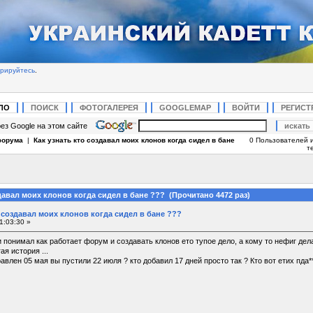
трируйтесь
.
ЛО
ПОИСК
ФОТОГАЛЕРЕЯ
GOOGLEMAP
ВОЙТИ
РЕГИСТ
ез Google на этом сайте
форума
|
Как узнать кто создавал моих клонов когда сидел в бане
0 Пользователей и
т
здавал моих клонов когда сидел в бане ??? (Прочитано 4472 раз)
о создавал моих клонов когда сидел в бане ???
1:03:30 »
 понимал как работает форум и создавать клонов ето тупое дело, а кому то нефиг делат
ая история ...
влен 05 мая вы пустили 22 июля ? кто добавил 17 дней просто так ? Кто вот етих пда***