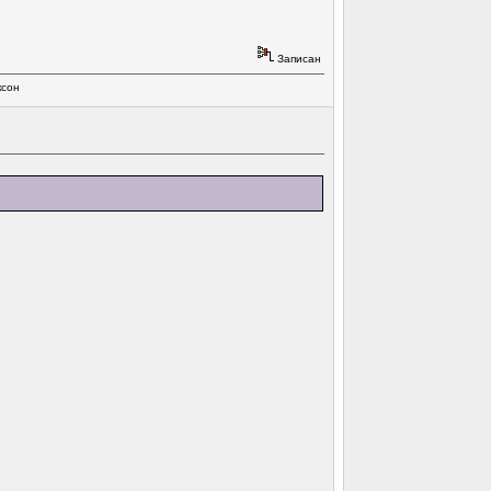
Записан
ксон