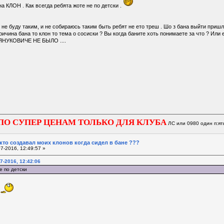
а КЛОН . Как всегда ребята жоте не по детски .
 не буду таким, и не собираюсь таким быть ребят не ето треш . Шо з бана выйти пришл
ричина бана то клон то тема о сосиски ? Вы когда баните хоть понимаете за что ? Или 
НУКОВИЧЕ НЕ БЫЛО ....
ПО СУПЕР ЦЕНАМ ТОЛЬКО ДЛЯ КЛУБА
ЛС или 0980 один п:ят
 кто создавал моих клонов когда сидел в бане ???
7-2016, 12:49:57 »
7-2016, 12:42:06
е по детски