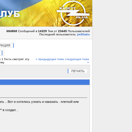
684868
Сообщений в
14329
Тем от
23445
Пользователей
Последний пользователь:
jmShaks
РАЦИЯ
 1 Гость смотрят эту
« предыдущая тема
следующая тема
ему.
»
ПЕЧАТЬ
ь .. Вот и хотелось узнать и наказать . плеткой или
 в создал ..