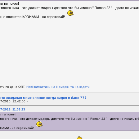
ы ты понял!
твоего ника - это делают модеры для того что-бы именно " Roman 22 " - долго не искат
ки не являются КЛОНАМИ - не переживай!
сти по цене ОПТ.
Нові запчастини на іномарки та на кадети!
 кто создавал моих клонов когда сидел в бане ???
7-2016, 12:42:06 »
7-2016, 11:59:23
ы ты понял!
твоего ника - это делают модеры для того что-бы именно " Roman 22 " - долго не искать в ба
ОНАМИ - не переживай!