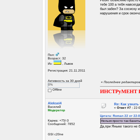
тебе 100 а тебя навсегда
был забен? За сосиску и
нарушения и срок оконч
Пол:
Возраст: 32
Из:
, Львов
Регистрация: 21.11.2011
Активность за 30 дней
«
Последнее редактирова
0%
Offline
ИНСТРуМЕНТ 
Aleksei4
Re: Как узнать
Василий
«
Ответ #7 :
22-0
Модератор
Цитата: Roman 22 от 22-0
Карма: +75/-3
Нельзя просто так банит
Сообщений: 7852
Да,при Яныке такого не б
GSI c20ne