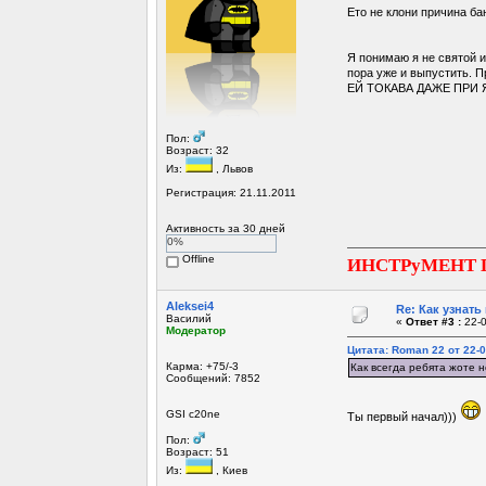
Ето не клони причина бан
Я понимаю я не святой и
пора уже и выпустить. П
ЕЙ ТОКАВА ДАЖЕ ПРИ Я
Пол:
Возраст: 32
Из:
, Львов
Регистрация: 21.11.2011
Активность за 30 дней
0%
Offline
ИНСТРуМЕНТ 
Aleksei4
Re: Как узнать
Василий
«
Ответ #3 :
22-0
Модератор
Цитата: Roman 22 от 22-0
Карма: +75/-3
Как всегда ребята жоте н
Сообщений: 7852
GSI c20ne
Ты первый начал)))
Пол:
Возраст: 51
Из:
, Киев