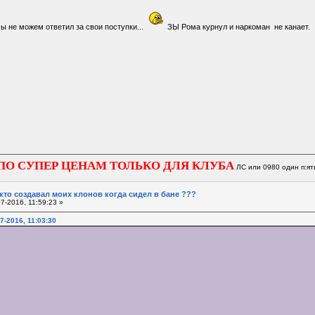
 мы не можем ответил за свои поступки...
ЗЫ Рома курнул и наркоман не канает.
ПО СУПЕР ЦЕНАМ ТОЛЬКО ДЛЯ КЛУБА
ЛС или 0980 один п:ят
 кто создавал моих клонов когда сидел в бане ???
7-2016, 11:59:23 »
7-2016, 11:03:30