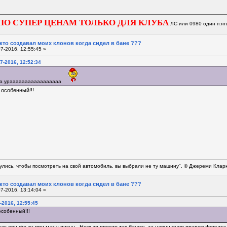
ПО СУПЕР ЦЕНАМ ТОЛЬКО ДЛЯ КЛУБА
ЛС или 0980 один п:ят
 кто создавал моих клонов когда сидел в бане ???
7-2016, 12:55:45 »
7-2016, 12:52:34
адка урааааааааааааааааа
 особенный!!!
нулись, чтобы посмотреть на свой автомобиль, вы выбрали не ту машину". © Джереми Клар
 кто создавал моих клонов когда сидел в бане ???
7-2016, 13:14:04 »
-2016, 12:55:45
 особенный!!!
ак сри фо ту при мачу пикчу . Нельзя просто так банить за нарушения правил форума.