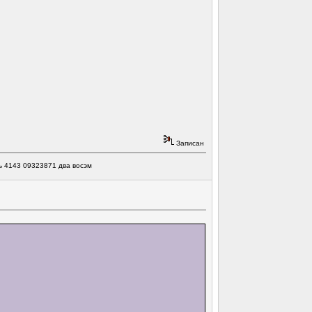
Записан
ь 4143 09323871 два восэм