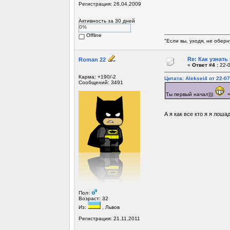
Регистрация: 26.04.2009
Активность за 30 дней
0%
Offline
"Если вы, уходя, не обер
Re: Как узнать
Roman 22
«
Ответ #4 :
22-0
Карма: +190/-2
Цитата: Aleksei4 от 22-07
Сообщений: 3491
Ты первый начал)))
А я как все кто я я лош
Пол:
Возраст: 32
Из:
, Львов
Регистрация: 21.11.2011