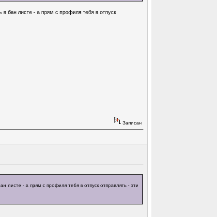
ь в бан листе - а прям с профиля тебя в отпуск
Записан
н листе - а прям с профиля тебя в отпуск отправлять - эти