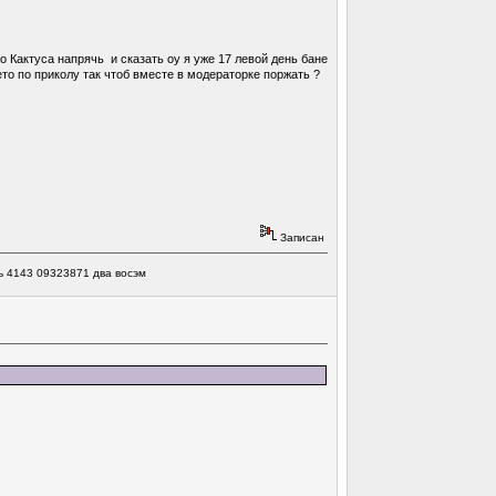
о Кактуса напрячь и сказать оу я уже 17 левой день бане
ето по приколу так чтоб вместе в модераторке поржать ?
Записан
ь 4143 09323871 два восэм