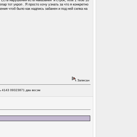
епар тот укроп . Я просто хочу узнать за что я конкретно
ния чтоб было как надпись забанен и под ней силка на
Записан
ь 4143 09323871 два восэм